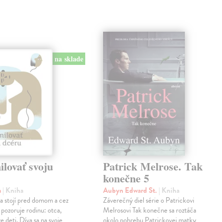
na sklade
lovať svoju
Patrick Melrose. Tak
konečne 5
a
| Kniha
Aubyn Edward St.
| Kniha
na stojí pred domom a cez
Záverečný diel série o Patrickovi
 pozoruje rodinu: otca,
Melrosovi Tak konečne sa roztáča
e deti. Díva sa na svoje
okolo pohrebu Patrickovej matky