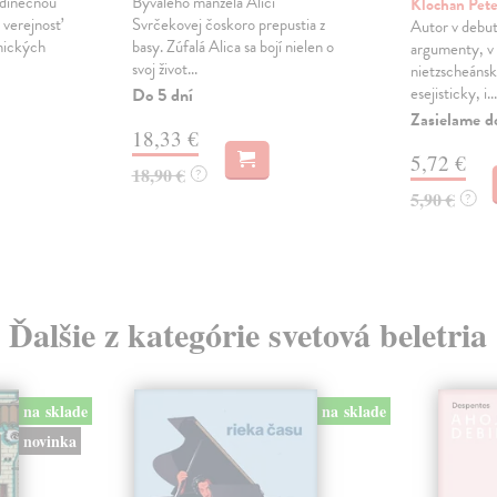
edinečnou
Bývalého manžela Alici
Klochan Pet
u verejnosť
Svrčekovej čoskoro prepustia z
Autor v debu
mických
basy. Zúfalá Alica sa bojí nielen o
argumenty, v 
svoj život...
nietzscheánsku
esejisticky, i...
Do 5 dní
Zasielame d
18,33 €
5,72 €
18,90 €
?
5,90 €
?
Ďalšie z kategórie svetová beletria
na sklade
na sklade
novinka