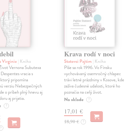
debil
Krava rodí v noci
 Virginie
| Kniha
Statovci Pajtim
| Kniha
i Život Vernona Subutexa
Píše sa rok 1996. Vo Fínsku
e Despentes vracia s
vychovávaný osemročný chlapec
ktorý pripomína
trávi letné prázdniny v Kosove, kde
snú verziu Nebezpečných
zažíva čudesné udalosti, ktoré ho
Ide o príbeh plný hnevu aj
poznačia na celý život.
oru aj prijatia.
Na sklade
?
e
?
17,01 €
€
18,90 €
?
?