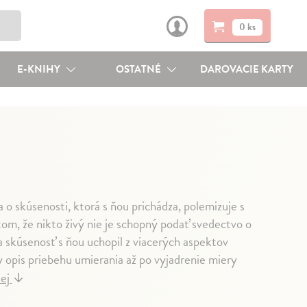
0 ks
E-KNIHY
OSTATNÉ
DAROVACIE KARTY
o skúsenosti, ktorá s ňou prichádza, polemizuje s
tom, že nikto živý nie je schopný podať svedectvo o
 a skúsenosť s ňou uchopil z viacerých aspektov
y opis priebehu umierania až po vyjadrenie miery
lej
↓