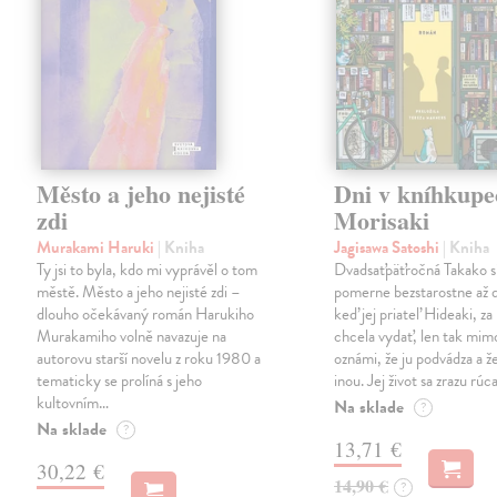
Město a jeho nejisté
Dni v kníhkupe
zdi
Morisaki
Murakami Haruki
| Kniha
Jagisawa Satoshi
| Kniha
Ty jsi to byla, kdo mi vyprávěl o tom
Dvadsaťpäťročná Takako si 
městě. Město a jeho nejisté zdi –
pomerne bezstarostne až 
dlouho očekávaný román Harukiho
keď jej priateľ Hideaki, za
Murakamiho volně navazuje na
chcela vydať, len tak m
autorovu starší novelu z roku 1980 a
oznámi, že ju podvádza a že
tematicky se prolíná s jeho
inou. Jej život sa zrazu rúca
kultovním…
Na sklade
?
Na sklade
?
13,71 €
30,22 €
14,90 €
?