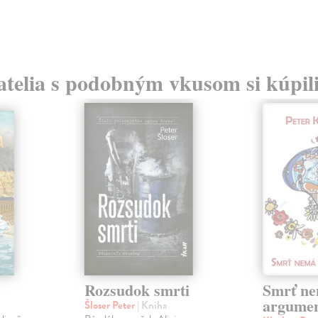
atelia s podobným vkusom si kúpili
Rozsudok smrti
Smrť n
argume
Šloser Peter
| Kniha