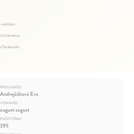
 wishlistu
iť známemu
na Facebooku
PREKLADATEĽ
Andrejčáková Eva
VYDAVATEĽ
august august
POČET STRÁN
295