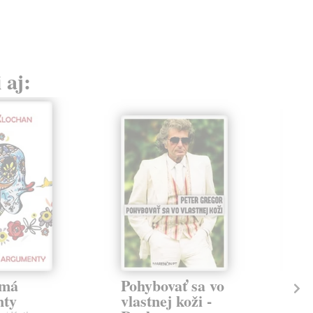
 aj:
emá
Pohybovať sa vo
Ne
nty
vlastnej koži -
vl