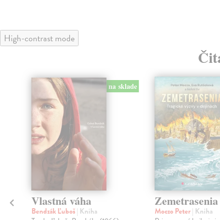
High-contrast mode
Čit
na sklade
Vlastná váha
Zemetrasenia
Bendzák Ľuboš
| Kniha
Moczo Peter
| Kniha