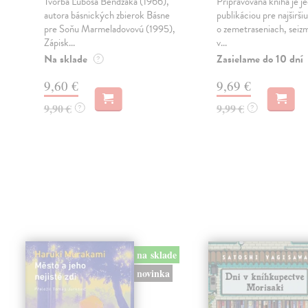
Tvorba Ľuboša Bendzáka (1966),
Pripravovaná kniha je j
autora básnických zbierok Básne
publikáciou pre najširši
pre Soňu Marmeladovovú (1995),
o zemetraseniach, seiz
Zápisk...
v...
Na sklade
Zasielame do 10 dní
?
9,60 €
9,69 €
9,90 €
9,99 €
?
?
na sklade
novinka