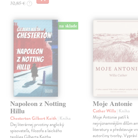
32,85 €
?
na sklade
Napoleon z Notting
Moje Antonie
Hillu
Cather Willa
| Kniha
Moje Antonie patří k
Chesterton Gilbert Keith
| Kniha
nejvýznamnějším dílům a
Dej literárnej prvotiny anglický
literatury a představuje vr
spisovateľa, filozofa a laického
autorčiny tvorby. Vypráví
teológa Gilberta Keitha