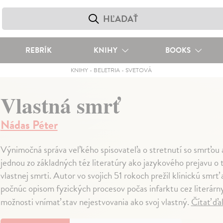
REBRÍK
KNIHY
BOOKS
KNIHY
-
BELETRIA
-
SVETOVÁ
Vlastná smrť
Nádas Péter
Výnimočná správa veľkého spisovateľa o stretnutí so smrťou a 
jednou zo základných téz literatúry ako jazykového prejavu o 
vlastnej smrti. Autor vo svojich 51 rokoch prežil klinickú smrť
počnúc opisom fyzických procesov počas infarktu cez literárn
možnosti vnímať stav nejestvovania ako svoj vlastný.
Čítať ďa