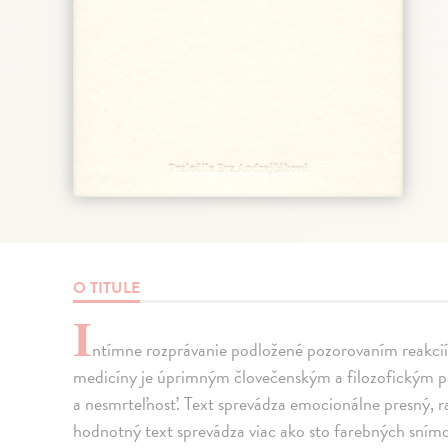
O TITULE
I
ntímne rozprávanie podložené pozorovaním reakcií 
medicíny je úprimným človečenským a filozofickým p
a nesmrteľnosť. Text sprevádza emocionálne presný, r
hodnotný text sprevádza viac ako sto farebných sním