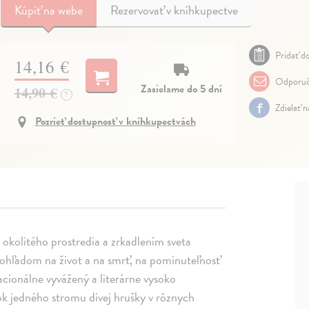
Kúpiť
na webe
Rezervovať v kníhkupectve
Pridať do
14,16 €
Odporuč
Zasielame do 5 dní
14,90 €
?
Zdielať 
Pozrieť dostupnosť v kníhkupectvách
okolitého prostredia a zrkadlením sveta
ohľadom na život a na smrť, na pominuteľnosť
acionálne vyvážený a literárne vysoko
ok jedného stromu divej hrušky v rôznych