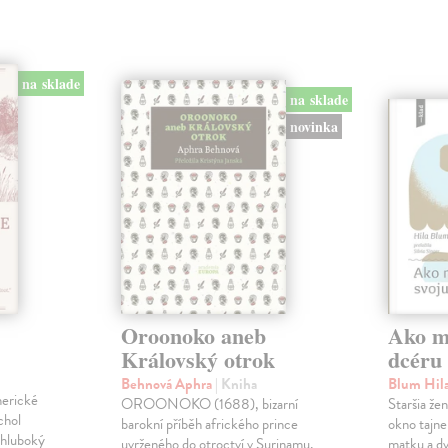
na sklade
na sklade
novinka
Oroonoko aneb
Ako mi
Královský otrok
dcéru
Behnová Aphra
| Kniha
Blum Hil
merické
OROONOKO (1688), bizarní
Staršia že
chol
barokní příběh afrického prince
okno tajne
 hluboký
uvrženého do otroctví v Surinamu,
matku a dv