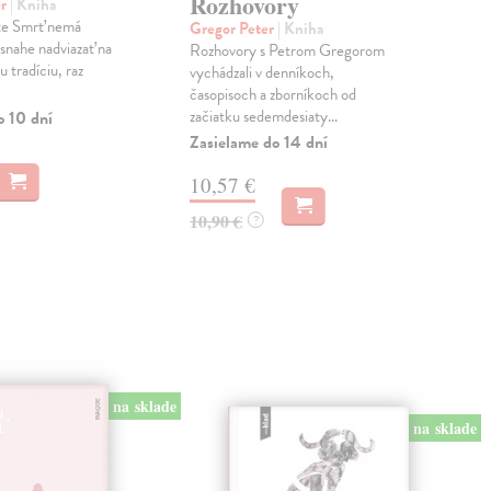
Rozhovory
er
| Kniha
Röh
te Smrť nemá
Mohl
Gregor Peter
| Kniha
snahe nadviazať na
čas
Rozhovory s Petrom Gregorom
 tradíciu, raz
podk
vychádzali v denníkoch,
hodn
časopisoch a zborníkoch od
začiatku sedemdesiaty...
o 10 dní
Do 
Zasielame do 14 dní
12
10,57 €
12,
10,90 €
?
na sklade
na sklade