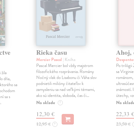
ctve
Rieka času
Ahoj, 
Mercier Pascal
| Kniha
Despentes
Pascal Mercier bol vždy majstrom
Po trilógi
filozofického rozprávania. Romány
sa Virgini
žila
Nočný vlak do Lisabonu či Váha slov
románom, 
do dňa,
podnietili milióny čitateľov k
ultrasúča
 ktorého sa
zamysleniu sa nad veľkými témami,
známostí. 
imochodom
ako sú identita, sloboda, čas či…
útechy, vzd
ní sa s
Na sklade
Na sklad
.
?
12,30 €
22,33 
12,95 €
23,50 €
?