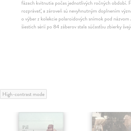
fázach kvitnutia počas jednotlivých ročných období. 
rozprávať, a zároveň sú nevyhnutným doplnením význ
o výber z kolekcie polaroidových snímok pod názvom
šiestich sérií po 84 záberov stala súčasťou zbierky šva
High-contrast mode