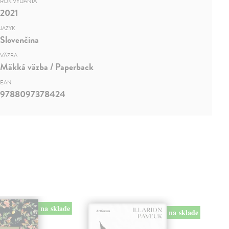
ROK VYDANIA
2021
JAZYK
Slovenčina
VÄZBA
Mäkká väzba / Paperback
EAN
9788097378424
na sklade
na sklade