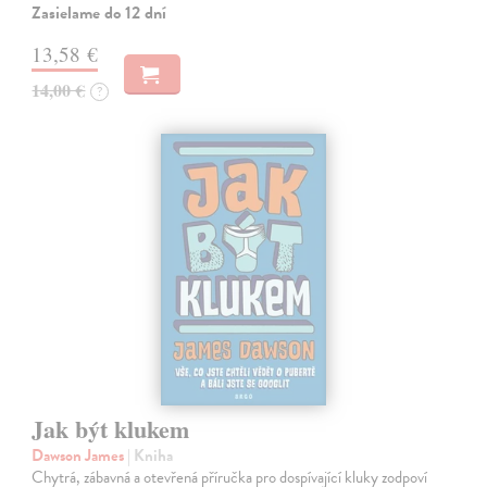
Zasielame do 12 dní
13,58 €
14,00 €
?
Jak být klukem
Dawson James
| Kniha
Chytrá, zábavná a otevřená příručka pro dospívající kluky zodpoví