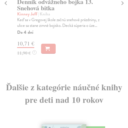
Denník odvážneho bojka 13.
No
Snehová bitka
Cs
Kto
Kinney Jeff
| Kniha
naš
Keď sa v Gregovej škole začnú snehové prázdniny, z
ulice sa stane zimné bojisko. Decká súperia o úze...
Na
Do 4 dní
13
10,71 €
14
11,90 €
?
Ďalšie z kategórie náučné knihy
pre deti nad 10 rokov