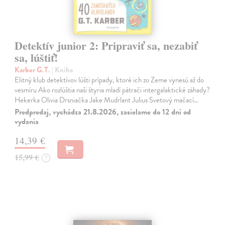
Detektív junior 2: Pripraviť sa, nezabiť
sa, lúštiť!
Karber G.T.
| Kniha
Elitný klub detektívov lúšti prípady, ktoré ich zo Zeme vynesú až do
vesmíru Ako rozlúštia naši štyria mladí pátrači intergalaktické záhady?
Hekerka Olivia Drsniačka Jake Mudrlant Julius Svetový mačací…
Predpredaj, vychádza 21.8.2026, zasielame do 12 dní od
vydania
14,39 €
15,99 €
?