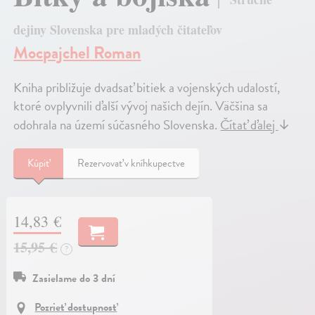
dejiny Slovenska pre mladých čitateľov
Mocpajchel Roman
Kniha približuje dvadsať bitiek a vojenských udalostí,
ktoré ovplyvnili ďalší vývoj našich dejín. Väčšina sa
odohrala na území súčasného Slovenska.
Čítať ďalej
↓
Kúpiť
Rezervovať v kníhkupectve
14,83 €
15,95 €
?
Zasielame do 3 dní
Pozrieť dostupnosť