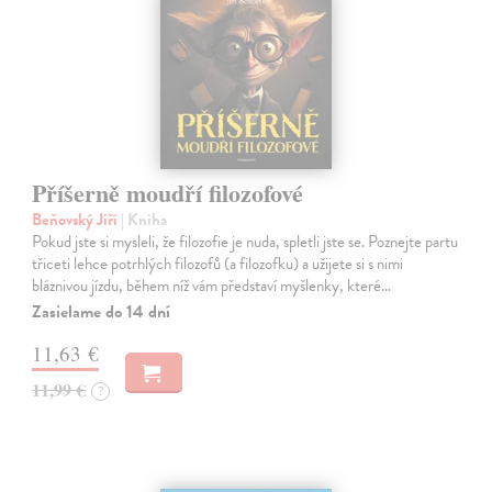
Příšerně moudří filozofové
Beňovský Jiří
| Kniha
Pokud jste si mysleli, že filozofie je nuda, spletli jste se. Poznejte partu
třiceti lehce potrhlých filozofů (a filozofku) a užijete si s nimi
bláznivou jízdu, během níž vám představí myšlenky, které…
Zasielame do 14 dní
11,63 €
11,99 €
?