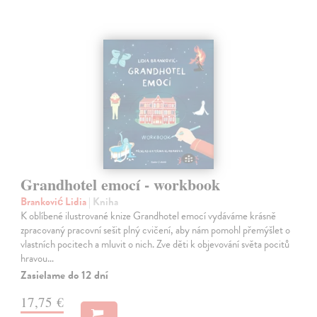
Grandhotel emocí - workbook
Branković Lidia
| Kniha
K oblíbené ilustrované knize Grandhotel emocí vydáváme krásně
zpracovaný pracovní sešit plný cvičení, aby nám pomohl přemýšlet o
vlastních pocitech a mluvit o nich. Zve děti k objevování světa pocitů
hravou…
Zasielame do 12 dní
17,75 €