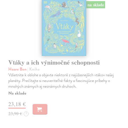
na sklade
Vtáky a ich výnimočné schopnosti
Hoare Ben
| Kniha
Vzlietnite k oblohe a objavte niektoré z najúžasnejších vtákov našej
planéty. Prečítajte si neuveriteľné fakty a fascinujúce príbehy o
mnohých známych aj neznámych druhoch.
Na sklade
23,18 €
23,90 €
?