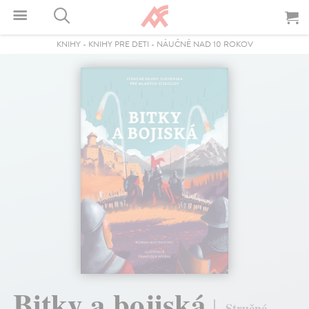
KNIHY
-
KNIHY PRE DETI
-
NÁUČNÉ NAD 10 ROKOV
Bitky a bojiská
Stručné