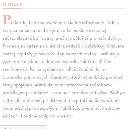
O TITULE
P
ri každej bitke sú uvedené základné informácie - kde a
kedy sa konala a medzi kým, koľko vojakov sa na nej
zúčastnilo, aké boli straty, prečo je dôležitá pre naše dejiny.
Nasleduje uvedenie do širších súvislostí a opis bitky. V závere
každej kapitoly je niekoľko doplnkových textov - približujú
významné osobnosti, dobovú vojenskú taktiku a ďalšie
zaujímavosti. Kniha vychádza v edícii Stručné dejiny
Slovenska pre mladých čitateľov, ktorá má ambíciu ponúkať
témy spojené s našimi dejinami spracované spôsobom
príťažlivým pre mládež - stručne a vizuálne príťažlivo. Knihy z
tejto edície zároveň predstavujú rekapituláciu či osvieženie
vedomostí aj pre dospelých. Publikáciu z verejných zdrojov
podporil Fond na podporu umenia.