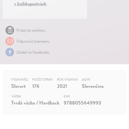
v kníhkupectvách
Pridať do wishlistu
Odporučiť známemu
Zdielať na Facebooku
VYDAVATEĽ
POČET STRÁN
ROK VYDANIA
JAZYK
Slovart
176
2021
Slovenčina
VÄZBA
EAN
Tvrdá väzba / Hardback
9788055649993