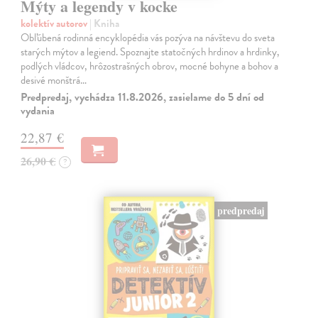
Mýty a legendy v kocke
kolektív autorov
| Kniha
Obľúbená rodinná encyklopédia vás pozýva na návštevu do sveta
starých mýtov a legiend. Spoznajte statočných hrdinov a hrdinky,
podlých vládcov, hrôzostrašných obrov, mocné bohyne a bohov a
desivé monštrá…
Predpredaj, vychádza 11.8.2026, zasielame do 5 dní od
vydania
22,87 €
26,90 €
?
predpredaj