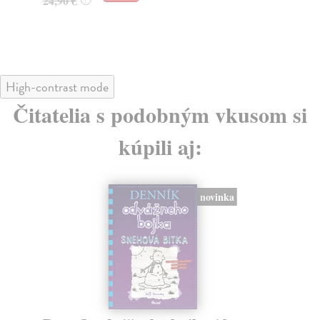
24,90 €
13
14
High-contrast mode
Čitatelia s podobným vkusom si
kúpili aj:
novinka