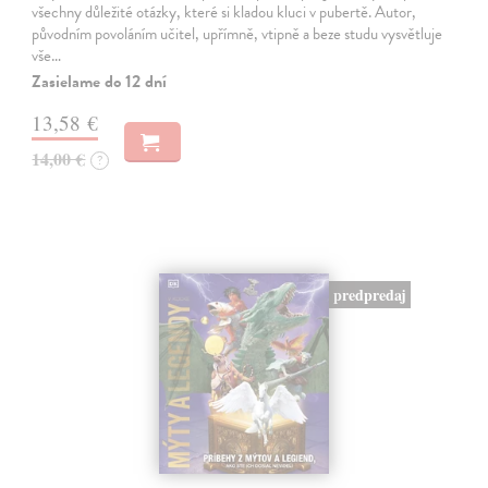
všechny důležité otázky, které si kladou kluci v pubertě. Autor,
původním povoláním učitel, upřímně, vtipně a beze studu vysvětluje
vše…
Zasielame do 12 dní
13,58 €
14,00 €
?
predpredaj