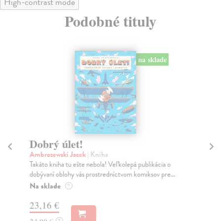
High-contrast mode
Podobné tituly
na sklade
Dobrý úlet!
T
ja
Ambrozewski Jacek
| Kniha
Takáto kniha tu ešte nebola! Veľkolepá publikácia o
kol
dobývaní oblohy vás prostredníctvom komiksov pre...
Uči
zos
Na sklade
?
lite
23,16 €
Za
?