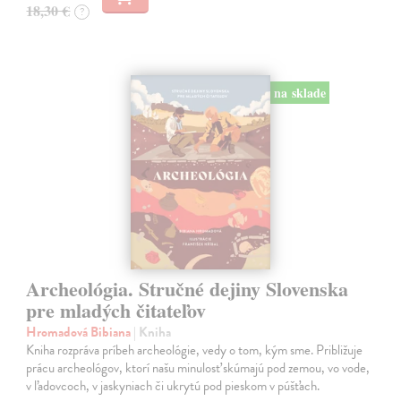
18,30 €
?
na sklade
Archeológia. Stručné dejiny Slovenska
pre mladých čitateľov
Hromadová Bibiana
| Kniha
Kniha rozpráva príbeh archeológie, vedy o tom, kým sme. Približuje
prácu archeológov, ktorí našu minulosť skúmajú pod zemou, vo vode,
v ľadovcoch, v jaskyniach či ukrytú pod pieskom v púšťach.