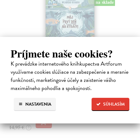
na sklade
Príjmete naše cookies?
K prevádzke internetového kníhkupectva Artforum
Môj prvý deň na rybách
využívame cookies slúžiace na zabezpečenie a meranie
Millard Will
| Kniha
V bohato ilustrovanej príručke nájdu mladí záujemcovia všetky
funkčnosti, marketingové účely a zaistenie vášho
dôležité informácie, ktoré budú potrebovať, kým sa vydajú na svoju
maximálneho pohodlia a spokojnosti.
prvú rybačku. Autor knihy Will Millard, skúsený rybár, cestovateľ a
moderátor…
NASTAVENIA
SÚHLASÍM
Na sklade
13,90 €
14,95 €
?