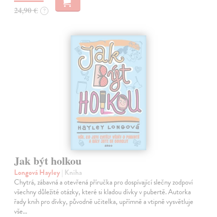
24,90 €
?
Jak být holkou
Longová Hayley
| Kniha
Chytrá, zábavná a otevřená příručka pro dospívající slečny zodpoví
všechny důležité otázky, které si kladou dívky v pubertě. Autorka
řady knih pro dívky, původně učitelka, upřímně a vtipně vysvětluje
vše…