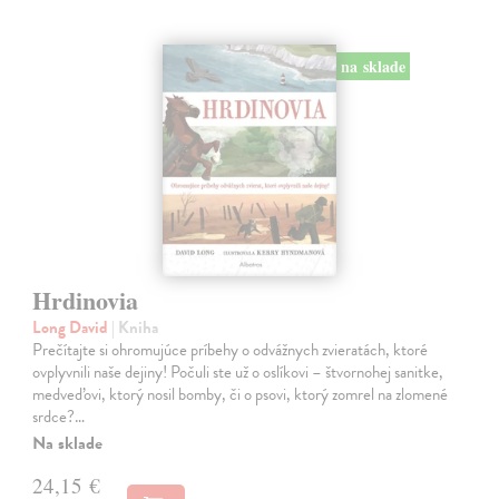
na sklade
Hrdinovia
Long David
| Kniha
Prečítajte si ohromujúce príbehy o odvážnych zvieratách, ktoré
ovplyvnili naše dejiny! Počuli ste už o oslíkovi – štvornohej sanitke,
medveďovi, ktorý nosil bomby, či o psovi, ktorý zomrel na zlomené
srdce?…
Na sklade
24,15 €