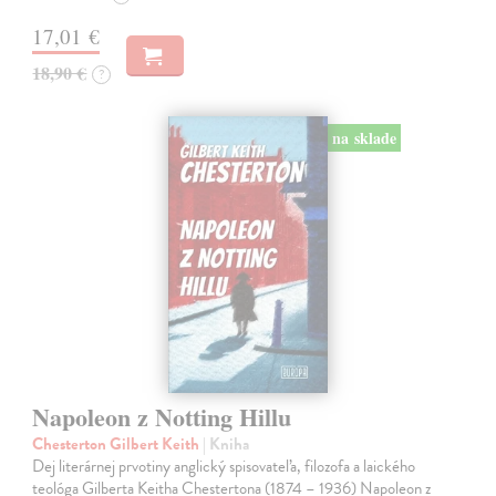
17,01 €
18,90 €
?
na sklade
Napoleon z Notting Hillu
Chesterton Gilbert Keith
| Kniha
Dej literárnej prvotiny anglický spisovateľa, filozofa a laického
teológa Gilberta Keitha Chestertona (1874 – 1936) Napoleon z