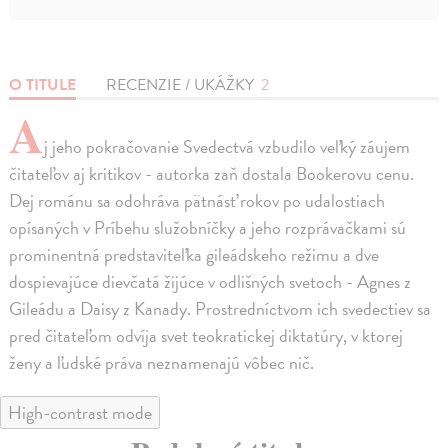
O TITULE
RECENZIE / UKÁŽKY
2
A
j jeho pokračovanie Svedectvá vzbudilo veľký záujem
čitateľov aj kritikov - autorka zaň dostala Bookerovu cenu.
Dej románu sa odohráva pätnásť rokov po udalostiach
opísaných v Príbehu služobníčky a jeho rozprávačkami sú
prominentná predstaviteľka gileádskeho režimu a dve
dospievajúce dievčatá žijúce v odlišných svetoch - Agnes z
Gileádu a Daisy z Kanady. Prostredníctvom ich svedectiev sa
pred čitateľom odvíja svet teokratickej diktatúry, v ktorej
ženy a ľudské práva neznamenajú vôbec nič.
High-contrast mode