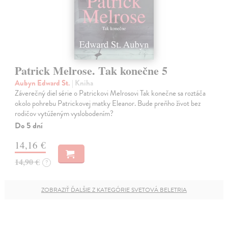
Patrick Melrose. Tak konečne 5
Aubyn Edward St.
| Kniha
Záverečný diel série o Patrickovi Melrosovi Tak konečne sa roztáča
okolo pohrebu Patrickovej matky Eleanor. Bude preňho život bez
rodičov vytúženým vyslobodením?
Do 5 dní
14,16 €
14,90 €
?
ZOBRAZIŤ ĎALŠIE Z KATEGÓRIE SVETOVÁ BELETRIA