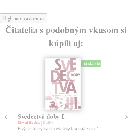
High-contrast mode
Čitatelia s podobným vkusom si
kúpili aj:
na sklade
Svedectvá doby I.
O
Šimulčík Ján
| Kniha
Br
Prvý diel knihy Svedectvá doby I. sa snaží zaplniť
Det