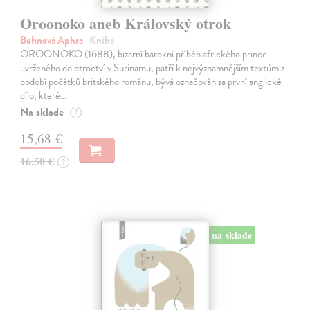
Oroonoko aneb Královský otrok
Behnová Aphra
| Kniha
OROONOKO (1688), bizarní barokní příběh afrického prince
uvrženého do otroctví v Surinamu, patří k nejvýznamnějším textům z
období počátků britského románu, bývá označován za první anglické
dílo, které…
Na sklade
?
15,68 €
16,50 €
?
na sklade