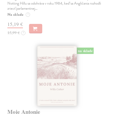
Notting Hillu sa odohráva v roku 1984, keď sa Angličania rozhodli
zriecť parlamentnej…
Na sklade
?
15,19 €
15,99 €
?
na sklade
Moje Antonie