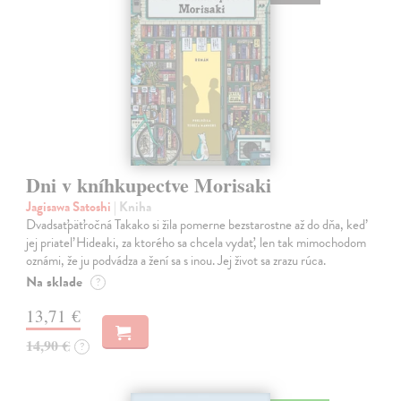
Dni v kníhkupectve Morisaki
Jagisawa Satoshi
| Kniha
Dvadsaťpäťročná Takako si žila pomerne bezstarostne až do dňa, keď
jej priateľ Hideaki, za ktorého sa chcela vydať, len tak mimochodom
oznámi, že ju podvádza a žení sa s inou. Jej život sa zrazu rúca.
Na sklade
?
13,71 €
14,90 €
?