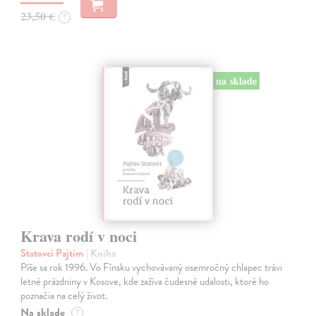
23,50 €
?
na sklade
Krava rodí v noci
Statovci Pajtim
| Kniha
Píše sa rok 1996. Vo Fínsku vychovávaný osemročný chlapec trávi
letné prázdniny v Kosove, kde zažíva čudesné udalosti, ktoré ho
poznačia na celý život.
Na sklade
?