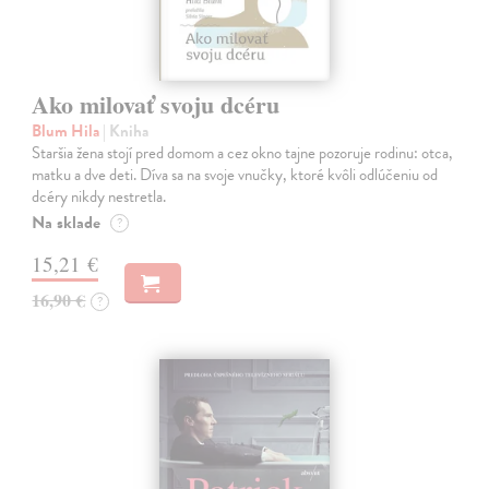
Ako milovať svoju dcéru
Blum Hila
| Kniha
Staršia žena stojí pred domom a cez okno tajne pozoruje rodinu: otca,
matku a dve deti. Díva sa na svoje vnučky, ktoré kvôli odlúčeniu od
dcéry nikdy nestretla.
Na sklade
?
15,21 €
16,90 €
?