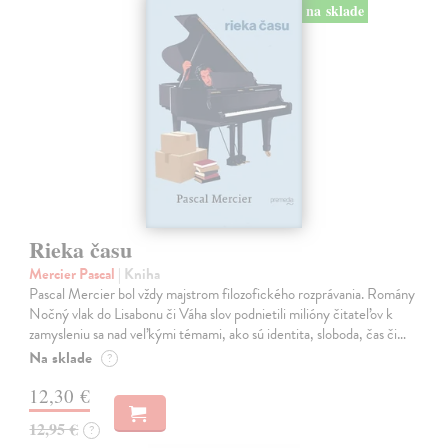
na sklade
Rieka času
Mercier Pascal
| Kniha
Pascal Mercier bol vždy majstrom filozofického rozprávania. Romány
Nočný vlak do Lisabonu či Váha slov podnietili milióny čitateľov k
zamysleniu sa nad veľkými témami, ako sú identita, sloboda, čas či…
Na sklade
?
12,30 €
12,95 €
?