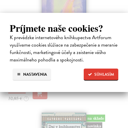
Príjmete naše cookies?
K prevádzke internetového kníhkupectva Artforum
Město a jeho nejisté zdi
využívame cookies slúžiace na zabezpečenie a meranie
Murakami Haruki
| Kniha
funkčnosti, marketingové účely a zaistenie vášho
Ty jsi to byla, kdo mi vyprávěl o tom městě. Město a jeho nejisté zdi –
maximálneho pohodlia a spokojnosti.
dlouho očekávaný román Harukiho Murakamiho volně navazuje na
autorovu starší novelu z roku 1980 a tematicky se prolíná s jeho
kultovním…
NASTAVENIA
SÚHLASÍM
Na sklade
?
30,22 €
32,85 €
?
na sklade
novinka