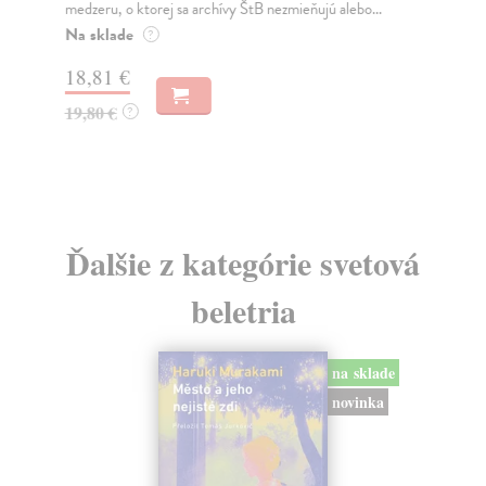
medzeru, o ktorej sa archívy ŠtB nezmieňujú alebo...
več
Blac
Na sklade
?
Na
18,81 €
20
19,80 €
?
21
Ďalšie z kategórie svetová
beletria
na sklade
novinka