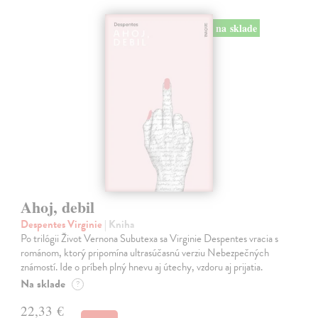
na sklade
Ahoj, debil
Despentes Virginie
| Kniha
Po trilógii Život Vernona Subutexa sa Virginie Despentes vracia s
románom, ktorý pripomína ultrasúčasnú verziu Nebezpečných
známostí. Ide o príbeh plný hnevu aj útechy, vzdoru aj prijatia.
Na sklade
?
22,33 €