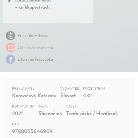
v kníhkupectvách
Pridať do wishlistu
Odporučiť známemu
Zdielať na Facebooku
PREKLADATEĽ
VYDAVATEĽ
POČET STRÁN
Karovičová Katarína
Slovart
432
ROK VYDANIA
JAZYK
VÄZBA
2021
Slovenčina
Tvrdá väzba / Hardback
EAN
9788055646909