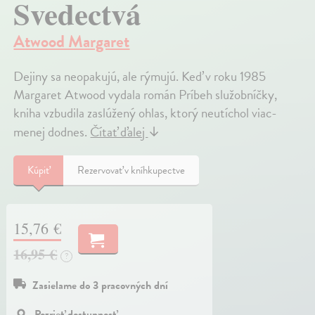
Svedectvá
Atwood Margaret
Dejiny sa neopakujú, ale rýmujú. Keď v roku 1985
Margaret Atwood vydala román Príbeh služobníčky,
kniha vzbudila zaslúžený ohlas, ktorý neutíchol viac-
menej dodnes.
Čítať ďalej
↓
Kúpiť
Rezervovať v kníhkupectve
15,76 €
16,95 €
?
Zasielame do 3 pracovných dní
Pozrieť dostupnosť