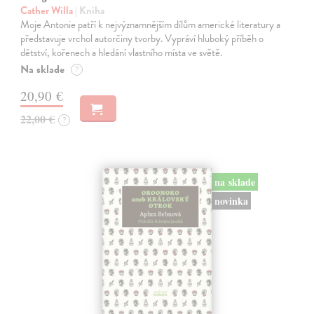
Cather Willa
| Kniha
Moje Antonie patří k nejvýznamnějším dílům americké literatury a
představuje vrchol autorčiny tvorby. Vypráví hluboký příběh o
dětství, kořenech a hledání vlastního místa ve světě.
Na sklade
?
20,90 €
22,00 €
?
na sklade
novinka