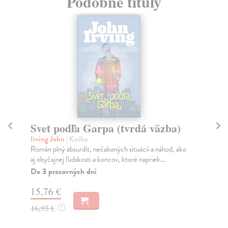
Podobné tituly
Svet podľa Garpa (tvrdá väzba)
M
(s
Irving John
| Kniha
Román plný absurdít, nečakaných situácií a náhod, ako
Irv
aj obyčajnej ľudskosti a koncov, ktoré napriek...
Sie
kto
Do 3 pracovných dní
Do
15,76 €
15
16,95 €
?
16