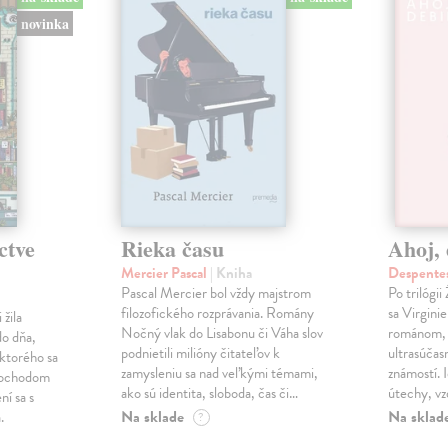
novinka
ctve
Rieka času
Ahoj, 
Mercier Pascal
| Kniha
Despentes
Pascal Mercier bol vždy majstrom
Po trilógi
filozofického rozprávania. Romány
sa Virgini
žila
Nočný vlak do Lisabonu či Váha slov
románom, 
do dňa,
podnietili milióny čitateľov k
ultrasúča
 ktorého sa
zamysleniu sa nad veľkými témami,
známostí. 
imochodom
ako sú identita, sloboda, čas či…
útechy, vzd
ní sa s
Na sklade
Na sklad
.
?