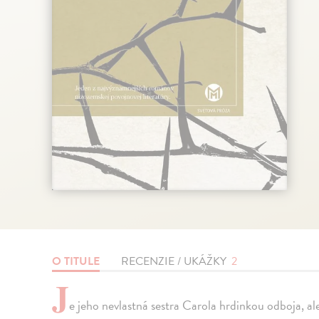
O TITULE
RECENZIE / UKÁŽKY
2
J
e jeho nevlastná sestra Carola hrdinkou odboja, 