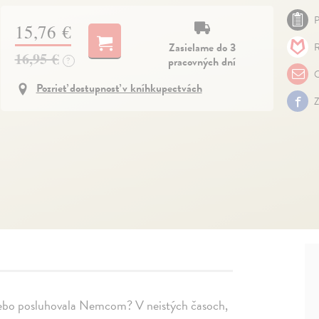
P
15,76 €
Zasielame do 3
R
16,95 €
pracovných dní
?
O
Pozrieť dostupnosť v kníhkupectvách
Z
alebo posluhovala Nemcom? V neistých časoch,