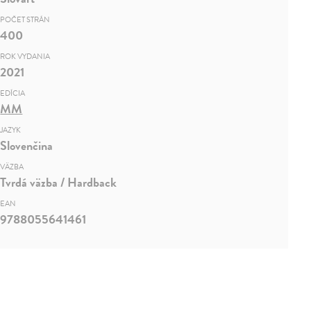
POČET STRÁN
400
ROK VYDANIA
2021
EDÍCIA
MM
JAZYK
Slovenčina
VÄZBA
Tvrdá väzba / Hardback
EAN
9788055641461