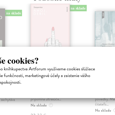
na sklade
na sklade
še cookies?
ho kníhkupectva Artforum využívame cookies slúžiace
Ahoj, debil
Izba v i
e funkčnosti, marketingové účely a zaistenie vášho
Despentes Virginie
| Kniha
Bragadóttir 
spokojnosti.
Po trilógii Život Vernona
Kniha
Subutexa sa Virginie Despentes
Debutová zbi
účová –
vracia s románom, ktorý
vychádzajúcej
dion
pripomína ultrasúča...
poviedky. Mar
 zachytáva
čitateľo...
Na sklade
?
Na sklade