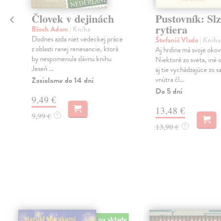
Človek v dejinách
Pustovník: Sl
rytiera
Bžoch Adam
| Kniha
j
Dodnes azda niet vedeckej práce
Štefanič Vlado
| Kniha
z oblasti ranej renesancie, ktorá
Aj hrdina má svoje okov
by nespomenula slávnu knihu
Niektoré zo sveta, iné o
Jeseň ...
aj tie vychádzajúce zo 
vnútra čl...
Zasielame do 14 dní
Do 5 dní
9,49 €
13,48 €
9,99 €
?
13,90 €
?
na sklade