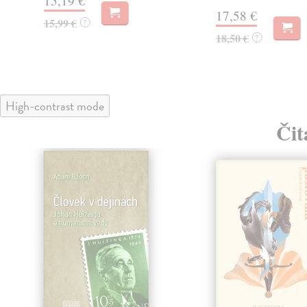
15,19 €
17,58 €
15,99 €
?
18,50 €
?
High-contrast mode
Čit