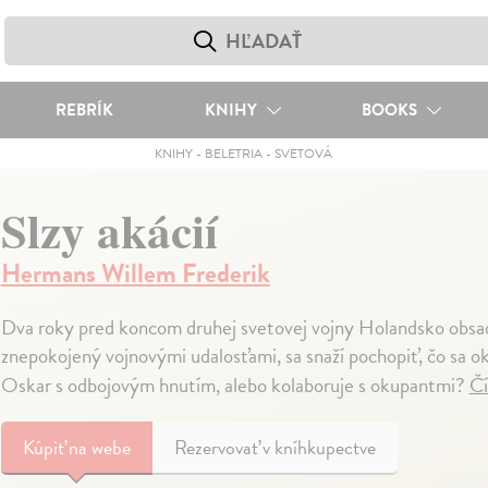
REBRÍK
KNIHY
BOOKS
KNIHY
-
BELETRIA
-
SVETOVÁ
Slzy akácií
Hermans Willem Frederik
Dva roky pred koncom druhej svetovej vojny Holandsko obsad
znepokojený vojnovými udalosťami, sa snaží pochopiť, čo sa oko
Oskar s odbojovým hnutím, alebo kolaboruje s okupantmi?
Čí
Kúpiť
na webe
Rezervovať v kníhkupectve