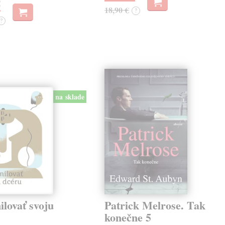
€
18,90 €
?
?
na sklade
lovať svoju
Patrick Melrose. Tak
konečne 5