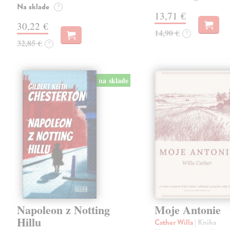
Na sklade
?
13,71 €
30,22 €
14,90 €
?
32,85 €
?
na sklade
Napoleon z Notting
Moje Antonie
Hillu
Cather Willa
| Kniha