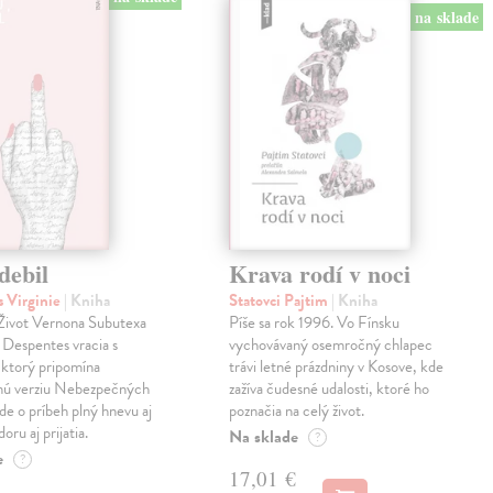
na sklade
debil
Krava rodí v noci
 Virginie
| Kniha
Statovci Pajtim
| Kniha
i Život Vernona Subutexa
Píše sa rok 1996. Vo Fínsku
e Despentes vracia s
vychovávaný osemročný chlapec
ktorý pripomína
trávi letné prázdniny v Kosove, kde
snú verziu Nebezpečných
zažíva čudesné udalosti, ktoré ho
Ide o príbeh plný hnevu aj
poznačia na celý život.
oru aj prijatia.
Na sklade
?
e
?
17,01 €