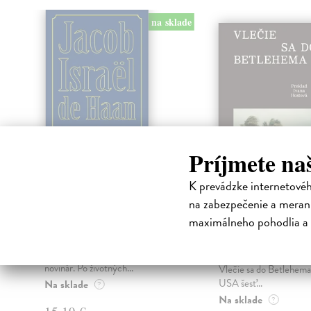
na sklade
klade
Príjmete na
K prevádzke internetové
Patológie
Vlečie sa do
na zabezpečenie a merani
Betlehema
Haan Jacob Israël de
| Kniha
maximálneho pohodlia a 
Jacob Israël de Haan (1881-
Didion Joan
| Kniha
1924) bol nizozemský
Kultová, kánonická, kľ
modernistický autor, právnik a
prvá kniha esejí Joan Di
novinár. Po životných...
Vlečie sa do Betlehema
USA šesť...
Na sklade
?
Na sklade
?