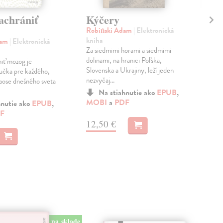
Ak
achrániť
Kýčery
st
Robiński Adam
| Elektronická
kniha
Phi
dam
| Elektronická
Za siedmimi horami a siedmimi
Ako
dolinami, na hranici Poľska,
prí
niť mozog je
Slovenska a Ukrajiny, leží jeden
živo
ručka pre každého,
nezvyčaj...
privi
aose dnešného sveta
Do 
Na stiahnutie ako
EPUB
,
MOBI
a
PDF
hnutie ako
EPUB
,
14
F
12,50 €
14,
na sklade