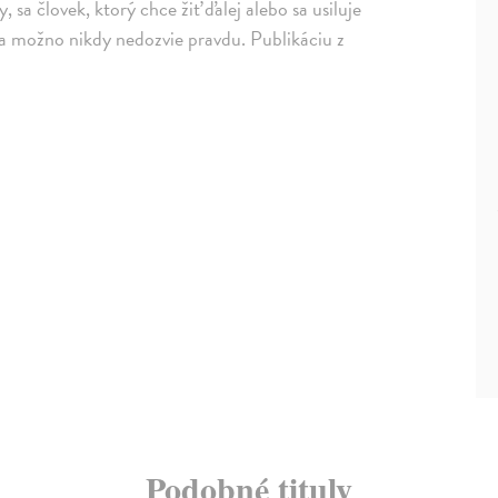
a človek, ktorý chce žiť ďalej alebo sa usiluje
 sa možno nikdy nedozvie pravdu. Publikáciu z
Podobné tituly