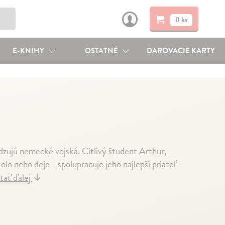
0 ks
E-KNIHY
OSTATNÉ
DAROVACIE KARTY
zujú nemecké vojská. Citlivý študent Arthur,
lo neho deje - spolupracuje jeho najlepší priateľ
tať ďalej
↓