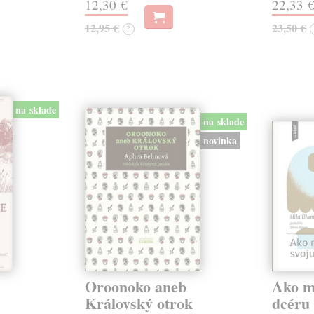
12,30 €
22,33 
12,95 €
23,50 €
?
na sklade
na sklade
novinka
Oroonoko aneb
Ako mi
Královský otrok
dcéru