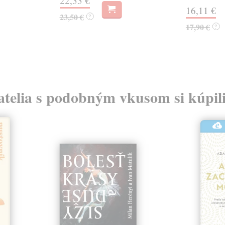
22,33 €
16,11 €
23,50 €
?
17,90 €
?
atelia s podobným vkusom si kúpili