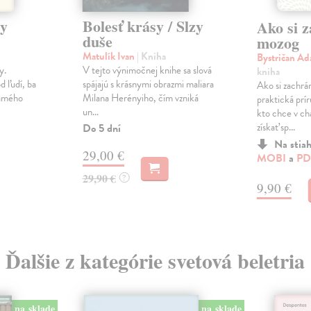
zy
Bolesť krásy / Slzy
Ako si z
duše
mozog
Matulík Ivan
| Kniha
Bystričan A
y.
V tejto výnimočnej knihe sa slová
kniha
d ľudí, ba
spájajú s krásnymi obrazmi maliara
Ako si zachrá
samého
Milana Herényiho, čím vzniká
praktická prí
un...
kto chce v ch
získať sp...
Do 5 dní
Na stia
29,00 €
MOBI
a
PD
29,90 €
?
9,90 €
Ďalšie z kategórie svetová beletria
na sklade
na sklade