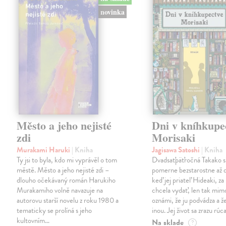
novinka
Město a jeho nejisté
Dni v kníhkupe
zdi
Morisaki
Murakami Haruki
| Kniha
Jagisawa Satoshi
| Kniha
Ty jsi to byla, kdo mi vyprávěl o tom
Dvadsaťpäťročná Takako si 
městě. Město a jeho nejisté zdi –
pomerne bezstarostne až 
dlouho očekávaný román Harukiho
keď jej priateľ Hideaki, za
Murakamiho volně navazuje na
chcela vydať, len tak m
autorovu starší novelu z roku 1980 a
oznámi, že ju podvádza a že
tematicky se prolíná s jeho
inou. Jej život sa zrazu rúca
kultovním…
Na sklade
?