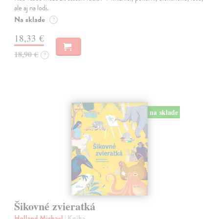
ale aj na lodi.
Na sklade
?
18,33 €
18,90 €
?
na sklade
Šikovné zvieratká
Holland Michael
| Kniha