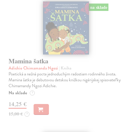
na sklade
Mamina šatka
Adichie Chimamanda Ngozi
| Kniha
Poetická a nežná pocta jednoduchým radostiam rodinného života.
Mamina šatka je debutovou detskou knižkou nigérijskej spisovateľky
Chimamandy Ngozi Adichie.
Na sklade
?
14,25 €
15,00 €
?