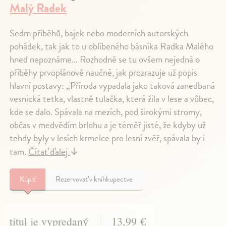
Malý Radek
Sedm příběhů, bajek nebo moderních autorských
pohádek, tak jak to u oblíbeného básníka Radka Malého
hned nepoznáme… Rozhodně se tu ovšem nejedná o
příběhy prvoplánově naučné, jak prozrazuje už popis
hlavní postavy: „Příroda vypadala jako taková zanedbaná
vesnická tetka, vlastně tulačka, která žila v lese a vůbec,
kde se dalo. Spávala na mezích, pod širokými stromy,
občas v medvědím brlohu a je téměř jisté, že kdyby už
tehdy byly v lesích krmelce pro lesní zvěř, spávala by i
tam.
Čítať ďalej
↓
Kúpiť
Rezervovať v kníhkupectve
titul je vypredaný
13,99 €