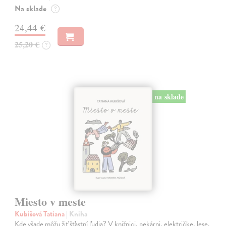
Na sklade
?
24,44 €
25,20 €
?
na sklade
Miesto v meste
Kubišová Tatiana
| Kniha
Kde všade môžu žiť šťastní ľudia? V knižnici, pekárni, električke, lese,