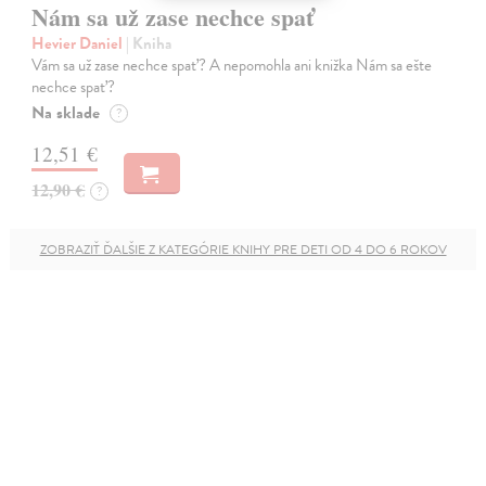
Nám sa už zase nechce spať
Hevier Daniel
| Kniha
Vám sa už zase nechce spať? A nepomohla ani knižka Nám sa ešte
nechce spať?
Na sklade
?
12,51 €
12,90 €
?
ZOBRAZIŤ ĎALŠIE Z KATEGÓRIE KNIHY PRE DETI OD 4 DO 6 ROKOV