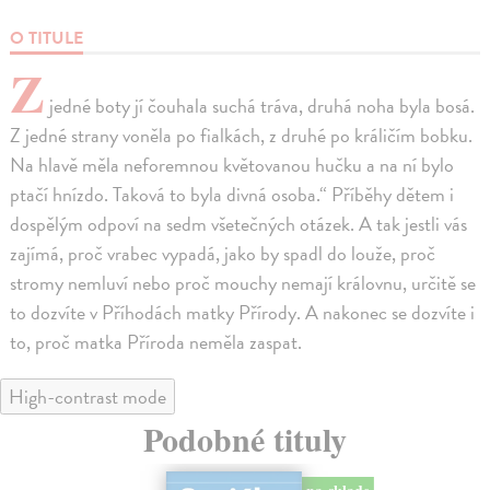
O TITULE
Z
jedné boty jí čouhala suchá tráva, druhá noha byla bosá.
Z jedné strany voněla po fialkách, z druhé po králičím bobku.
Na hlavě měla neforemnou květovanou hučku a na ní bylo
ptačí hnízdo. Taková to byla divná osoba.“ Příběhy dětem i
dospělým odpoví na sedm všetečných otázek. A tak jestli vás
zajímá, proč vrabec vypadá, jako by spadl do louže, proč
stromy nemluví nebo proč mouchy nemají královnu, určitě se
to dozvíte v Příhodách matky Přírody. A nakonec se dozvíte i
to, proč matka Příroda neměla zaspat.
High-contrast mode
Podobné tituly