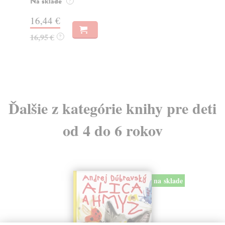
o k
Na sklade
?
Na
16,44 €
23
16,95 €
?
24
Ďalšie z kategórie knihy pre deti
od 4 do 6 rokov
na sklade