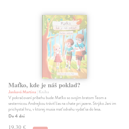
Maťko, kde je náš poklad?
Janková Martina
| Kniha
V pokračovaní príbehu bude Maťko so svojím bratom Teom a
sesternicou Andrejkou tráviť čas na chate pri jazere. Strýko Jani im
prichystal hru, v ktorej musia mať odvahu vydať sa do lesa.
Do 4 dní
19,30 €