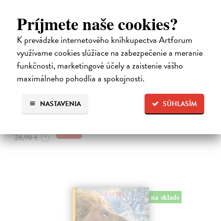
Príjmete naše cookies?
K prevádzke internetového kníhkupectva Artforum
využívame cookies slúžiace na zabezpečenie a meranie
Alica a hmyz
funkčnosti, marketingové účely a zaistenie vášho
Dúbravský Andrej
| Kniha
maximálneho pohodlia a spokojnosti.
Alica je zvedavá mačka, ktorá býva so zvedavým Andrejom. Obaja sú
fascinovaní ríšou hmyzu.
Na sklade
?
NASTAVENIA
SÚHLASÍM
28,03 €
28,90 €
?
na sklade