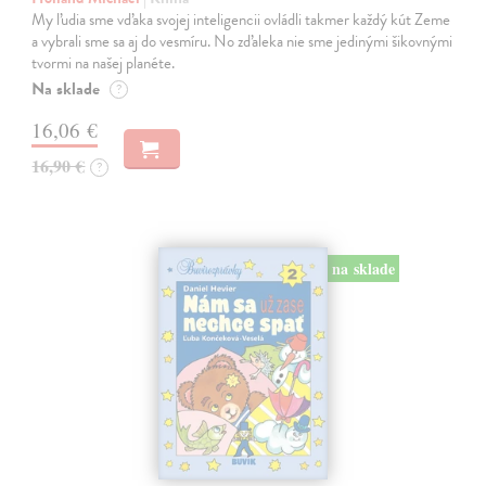
My ľudia sme vďaka svojej inteligencii ovládli takmer každý kút Zeme
a vybrali sme sa aj do vesmíru. No zďaleka nie sme jedinými šikovnými
tvormi na našej planéte.
Na sklade
?
16,06 €
16,90 €
?
na sklade