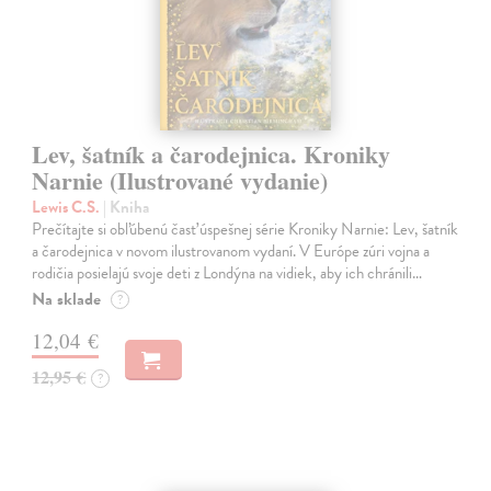
Lev, šatník a čarodejnica. Kroniky
Narnie (Ilustrované vydanie)
Lewis C.S.
| Kniha
Prečítajte si obľúbenú časť úspešnej série Kroniky Narnie: Lev, šatník
a čarodejnica v novom ilustrovanom vydaní. V Európe zúri vojna a
rodičia posielajú svoje deti z Londýna na vidiek, aby ich chránili…
Na sklade
?
12,04 €
12,95 €
?