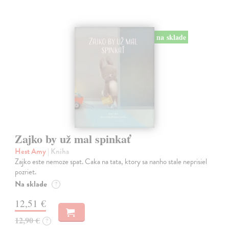
na sklade
Zajko by už mal spinkať
Hest Amy
| Kniha
Zajko este nemoze spat. Caka na tata, ktory sa nanho stale neprisiel
pozriet.
Na sklade
?
12,51 €
12,90 €
?