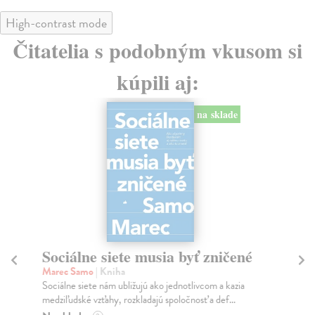
High-contrast mode
Čitatelia s podobným vkusom si
kúpili aj:
na sklade
Sociálne siete musia byť zničené
S
K
Marec Samo
| Kniha
Sociálne siete nám ubližujú ako jednotlivcom a kazia
Mik
medziľudské vzťahy, rozkladajú spoločnosť a def...
Mon