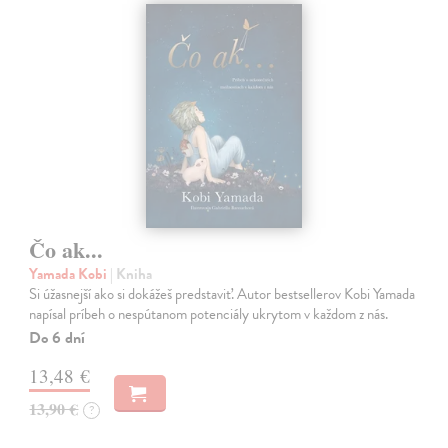
Čo ak...
Yamada Kobi
| Kniha
Si úžasnejší ako si dokážeš predstaviť. Autor bestsellerov Kobi Yamada
napísal príbeh o nespútanom potenciály ukrytom v každom z nás.
Do 6 dní
13,48 €
13,90 €
?