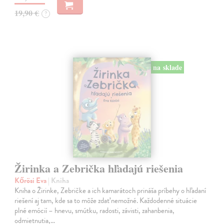
19,90 €
?
na sklade
Žirinka a Zebrička hľadajú riešenia
Kőrösi Eva
| Kniha
Kniha o Žirinke, Zebričke a ich kamarátoch prináša príbehy o hľadaní
riešení aj tam, kde sa to môže zdať nemožné. Každodenné situácie
plné emócií – hnevu, smútku, radosti, závisti, zahanbenia,
odmietnutia,…