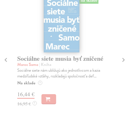
na sklade
Sociálne siete musia byť zničené
S
K
Marec Samo
| Kniha
Sociálne siete nám ubližujú ako jednotlivcom a kazia
Mik
medziľudské vzťahy, rozkladajú spoločnosť a def...
Mon
o k
Na sklade
?
Na
16,44 €
23
16,95 €
?
24