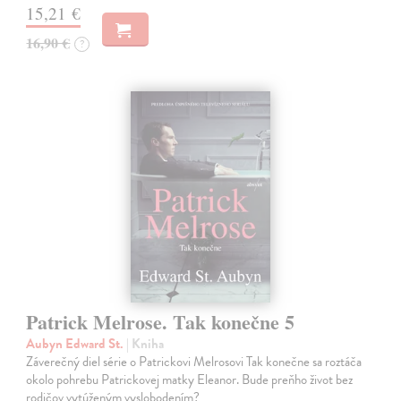
15,21 €
16,90 €
?
Patrick Melrose. Tak konečne 5
Aubyn Edward St.
| Kniha
Záverečný diel série o Patrickovi Melrosovi Tak konečne sa roztáča
okolo pohrebu Patrickovej matky Eleanor. Bude preňho život bez
rodičov vytúženým vyslobodením?