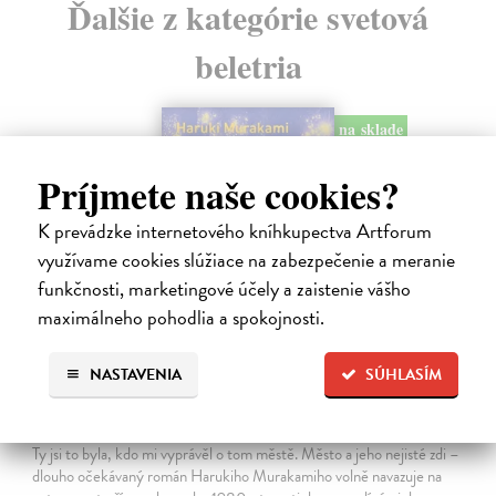
Ďalšie z kategórie svetová
beletria
na sklade
Príjmete naše cookies?
K prevádzke internetového kníhkupectva Artforum
využívame cookies slúžiace na zabezpečenie a meranie
funkčnosti, marketingové účely a zaistenie vášho
maximálneho pohodlia a spokojnosti.
NASTAVENIA
SÚHLASÍM
Město a jeho nejisté zdi
Murakami Haruki
| Kniha
Ty jsi to byla, kdo mi vyprávěl o tom městě. Město a jeho nejisté zdi –
dlouho očekávaný román Harukiho Murakamiho volně navazuje na