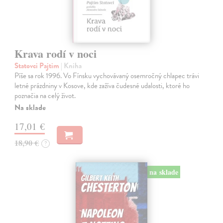
Krava rodí v noci
Statovci Pajtim
| Kniha
Píše sa rok 1996. Vo Fínsku vychovávaný osemročný chlapec trávi
letné prázdniny v Kosove, kde zažíva čudesné udalosti, ktoré ho
poznačia na celý život.
Na sklade
17,01 €
18,90 €
?
na sklade