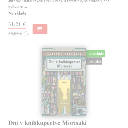
autorovu starší novelu z roku 1980 a tematicky se prolíná s jeho
kultovním…
Na sklade
31,21 €
32,85 €
?
na sklade
novinka
Dni v kníhkupectve Morisaki