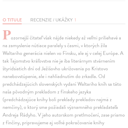
O TITULE
RECENZIE / UKÁŽKY
1
P
ozornejší čitateľ však nájde niekedy až veľmi priliehavé a
na zamyslenie nútiace paralely s časmi, v ktorých žila
Waltariho generácia nielen vo Fínsku, ale aj v celej Európe. A
tak Tajomstvo kráľovstva nie je iba literárnym stvárnením
štyridsiatich dní od Ježišovho ukrižovania po Kristovo
nanebovstúpenie, ale i nahliadnutím do zrkadla. Od
predchádzajúcich slovenských vydaní Waltariho kníh sa táto
naša pôvodným prekladom z fínskeho jazyka
(predchádzajúce knihy boli preklady prekladov najmä z
nemčiny), o ktorý sme požiadali významného prekladateľa
Andreja Rádyho. V jeho autorskom pretlmočení, zase priamo
z fínčiny, pripravujeme aj voľné pokračovanie knihy