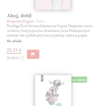
Ahoj, debil
Despentes Virginie
| Kniha
Po trilógii Život Vernona Subutexa sa Virginie Despentes vracia s
románom, ktorý pripomína ultrasúčasnú verziu Nebezpečných
známostí. Ide o príbeh plný hnevu aj útechy, vzdoru aj prijatia.
Na sklade
22,33 €
23,50 €
?
na sklade