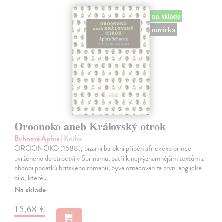
na sklade
novinka
Oroonoko aneb Královský otrok
Behnová Aphra
| Kniha
OROONOKO (1688), bizarní barokní příběh afrického prince
uvrženého do otroctví v Surinamu, patří k nejvýznamnějším textům z
období počátků britského románu, bývá označován za první anglické
dílo, které…
Na sklade
15,68 €