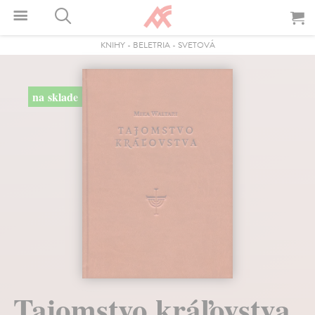
KNIHY
-
BELETRIA
-
SVETOVÁ
na sklade
Tajomstvo kráľovstva