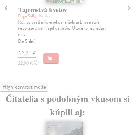
Tajomstvá kvetov
K
Page Sally
| Kniha
Ma
Rok po smrti milovaného manžela sa Emma stále
Rím
nedokáže zmieriť s jeho smrťou. Útočisko nachádza v
dlh
mi...
Do
Do 5 dní
18
22,21 €
18
22,90 €
?
High-contrast mode
Čitatelia s podobným vkusom si
kúpili aj: