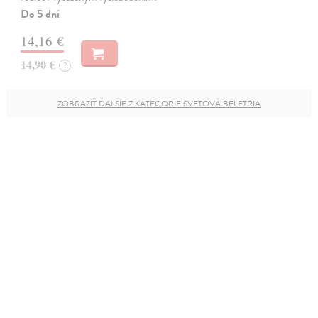
Do 5 dní
14,16 €
14,90 €
?
ZOBRAZIŤ ĎALŠIE Z KATEGÓRIE SVETOVÁ BELETRIA