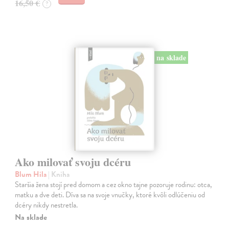
16,50 €
?
na sklade
Ako milovať svoju dcéru
Blum Hila
| Kniha
Staršia žena stojí pred domom a cez okno tajne pozoruje rodinu: otca,
matku a dve deti. Díva sa na svoje vnučky, ktoré kvôli odlúčeniu od
dcéry nikdy nestretla.
Na sklade