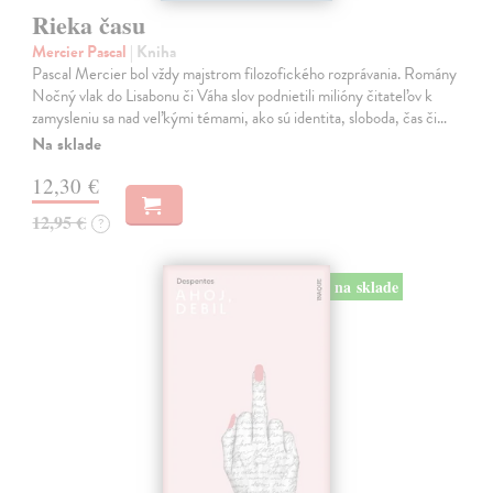
Rieka času
Mercier Pascal
| Kniha
Pascal Mercier bol vždy majstrom filozofického rozprávania. Romány
Nočný vlak do Lisabonu či Váha slov podnietili milióny čitateľov k
zamysleniu sa nad veľkými témami, ako sú identita, sloboda, čas či…
Na sklade
12,30 €
12,95 €
?
na sklade