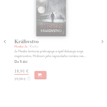
Kráľovstvo
T
Nesbo Jo
| Kniha
Sl
Jo Nesbo tentoraz prekvapuje a opäť dokazuje svoje
Pri
majstrovstvo. Hrdinom jeho najnovšieho románu nie...
Slá
Do 5 dní
Do
18,91 €
19
19,90 €
19
?