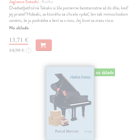
Jagisawa Satoshi
| Kniha
Dvadsaťpäťročná Takako si žila pomerne bezstarostne až do dňa, keď
jej priateľ Hideaki, za ktorého sa chcela vydať, len tak mimochodom
oznámi, že ju podvádza a žení sa s inou. Jej život sa zrazu rúca.
Na sklade
13,71 €
14,90 €
?
na sklade