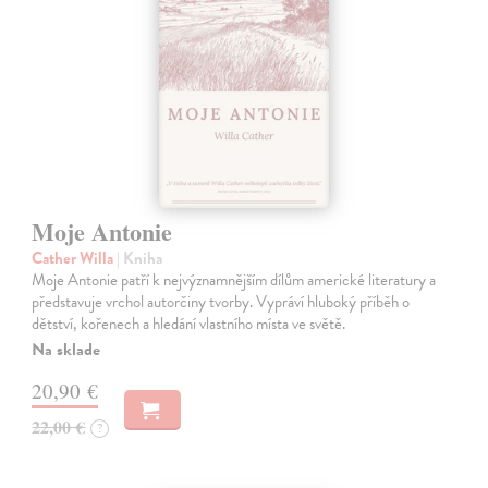
Moje Antonie
Cather Willa
| Kniha
Moje Antonie patří k nejvýznamnějším dílům americké literatury a
představuje vrchol autorčiny tvorby. Vypráví hluboký příběh o
dětství, kořenech a hledání vlastního místa ve světě.
Na sklade
20,90 €
22,00 €
?