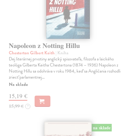
Napoleon z Notting Hillu
Chesterton Gilbert Keith
| Kniha
Dej literárnej prvotiny anglický spisovateľa, filozofa a laického
teológa Gilberta Keitha Chestertona (1874 – 1936) Napoleon z
Notting Hillu sa odohráva v roku 1984, keď sa Angličania rozhodli
zriecť parlamentnej…
Na sklade
15,19 €
15,99 €
?
na sklade