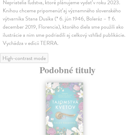
Nepriatelia ľudstva, ktoré plánujeme vydať v roku 2023.
Knihou chceme pripomenúť aj významného slovenského
výtvarníka Stana Dusíka (* 6. jún 1946, Boleráz – † 6.
december 2019, Florencia), ktorého diela sme použili ako
ilustrácie a nim sme podriadili aj celkový vzhľad publikácie.
Vychádza v edícii TERRA.
High-contrast mode
Podobné tituly