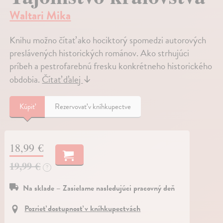
Waltari Mika
Knihu možno čítať ako hociktorý spomedzi autorových
preslávených historických románov. Ako strhujúci
príbeh a pestrofarebnú fresku konkrétneho historického
obdobia.
Čítať ďalej
↓
Kúpiť
Rezervovať v kníhkupectve
18,99 €
19,99 €
?
Na sklade – Zasielame nasledujúci pracovný deň
Pozrieť dostupnosť v kníhkupectvách