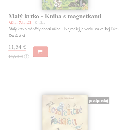
Malý krtko - Kniha s magnetkami
Miler Zdeněk
| Kniha
Malý krtko má vždy dobrú náladu. Najradšej je vonku na veľkej lúke.
Do 4 dní
11,54 €
11,90 €
?
predpredaj