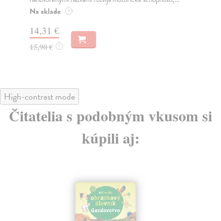
Obr
zob
Na sklade
?
Na
14,31 €
16
15,90 €
?
16
High-contrast mode
Čitatelia s podobným vkusom si
kúpili aj: