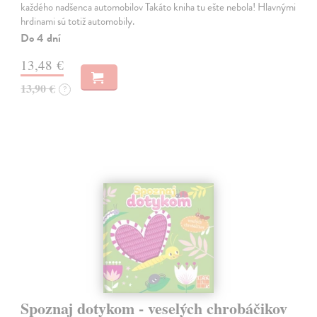
každého nadšenca automobilov Takáto kniha tu ešte nebola! Hlavnými
hrdinami sú totiž automobily.
Do 4 dní
13,48 €
13,90 €
?
Spoznaj dotykom - veselých chrobáčikov