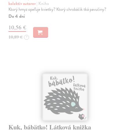
kolektív autorov
| Kniha
Ktorý hmyz opeľuje kvietky? Ktorý chrobáčik tká pavučiny?
Do 4 dní
10,56 €
10,89 €
?
Kuk, bábätko! Látková knižka