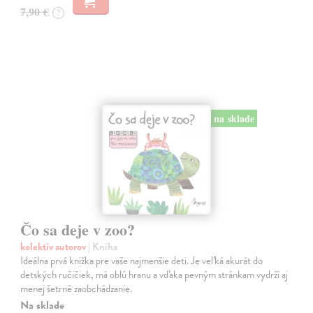
7,90 €
?
na sklade
Čo sa deje v zoo?
kolektív autorov
| Kniha
Ideálna prvá knižka pre vaše najmenšie deti. Je veľká akurát do
detských ručičiek, má oblú hranu a vďaka pevným stránkam vydrží aj
menej šetrné zaobchádzanie.
Na sklade