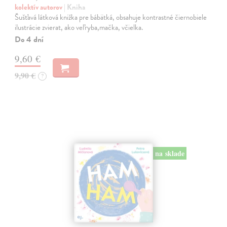
kolektív autorov
| Kniha
Šušťavá látková knižka pre bábätká, obsahuje kontrastné čiernobiele
ilustrácie zvierat, ako veľryba,mačka, včielka.
Do 4 dní
9,60 €
9,90 €
?
na sklade