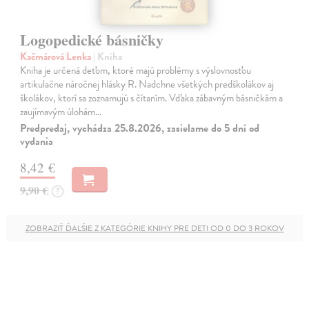
Logopedické básničky
Kačmárová Lenka
| Kniha
Kniha je určená deťom, ktoré majú problémy s výslovnosťou
artikulačne náročnej hlásky R. Nadchne všetkých predškolákov aj
školákov, ktorí sa zoznamujú s čítaním. Vďaka zábavným básničkám a
zaujímavým úlohám…
Predpredaj, vychádza 25.8.2026, zasielame do 5 dní od
vydania
8,42 €
9,90 €
?
ZOBRAZIŤ ĎALŠIE Z KATEGÓRIE KNIHY PRE DETI OD 0 DO 3 ROKOV