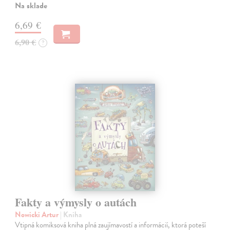
Na sklade
6,69 €
6,90 €
?
Fakty a výmysly o autách
Nowicki Artur
| Kniha
Vtipná komiksová kniha plná zaujímavostí a informácií, ktorá poteší