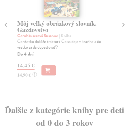
Môj veľký obrázkový slovník.
N
Gazdovstvo
Ge
Záb
Gernhäuserová Susanne
| Kniha
na 
Čo všetko dokáže traktor? Čo sa deje v kravíne a čo
všetko sa dá dopestovať?
Do
Do 4 dní
12
14,45 €
12
14,90 €
?
Ďalšie z kategórie knihy pre deti
od 0 do 3 rokov