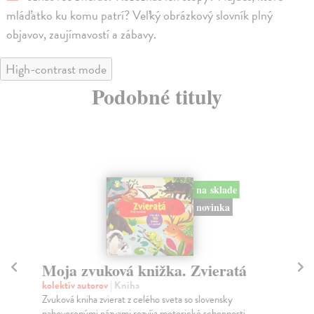
mláďatko ku komu patrí? Veľký obrázkový slovník plný
objavov, zaujímavostí a zábavy.
High-contrast mode
Podobné tituly
na sklade
novinka
Moja zvuková knižka. Zvieratá
M
k
kolektív autorov
| Kniha
Zvuková kniha zvierat z celého sveta so slovensky
He
nahovorenými názvami rozvíja motorické schopnosti,...