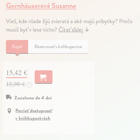
Gernhäuserová Susanne
Vieš, kde všade žijú zvieratá a aké majú príbytky? Prečo
musíš byť v lese ticho?
Čítať ďalej
↓
Kúpiť
Rezervovať v kníhkupectve
15,42 €
15,90 €
?
Zasielame do 4 dní
Pozrieť dostupnosť
v kníhkupectvách