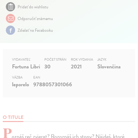
Pridať do wishlistu
Odporučiť známemu
Zdielať na Facebooku
VYDAVATEĽ
POČET STRÁN
ROK VYDANIA
JAZYK
Fortuna Libri
30
2021
Slovenčina
VÄZBA
EAN
leporelo
9788057301066
O TITULE
P
oznáš reč zvierat? Rozoznáš ich stopy? Nájdeš, ktoré