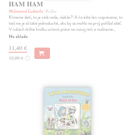
HAM HAM
Mičianová Ľudmila
| Kniha
Kŕmenie detí, to je celá veda, všakže?! A čo ešte len rozprávanie, to
tiež nie je až také jednoduché, ako by sa mohlo na prvý pohľad zdať.
V rukách držíte knižku určenú práve na rozvoj reči a rozšírenie…
Na sklade
11,40 €
12,00 €
?