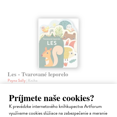
Les - Tvarované leporelo
Payne Sally
| Kniha
Táto knižka s veselými obrázkami a rôzne tvarovanými stránkami
zaujme malé deti a zoznámi ich so životom v lese.
Príjmete naše cookies?
Do 4 dní
K prevádzke internetového kníhkupectva Artforum
7,66 €
využívame cookies slúžiace na zabezpečenie a meranie
7,90 €
?