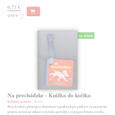
6,71 €
6,92 €
?
na sklade
Na prechádzke - Knižka do kočíka
kolektív autorov
| Kniha
Mini knižka s plstenými okienkami a praktickým pútkom na zavesenie
priamo na kočiar zabaví a rovnako pomôže s rozvojom hmatu a zraku.