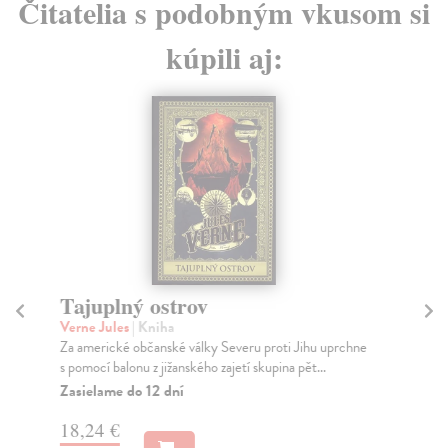
Čitatelia s podobným vkusom si
kúpili aj:
Tajuplný ostrov
T
Verne Jules
| Kniha
Pea
Za americké občanské války Severu proti Jihu uprchne
Tom
s pomocí balonu z jižanského zajetí skupina pět...
tím
Zasielame do 12 dní
Za
18,24 €
13