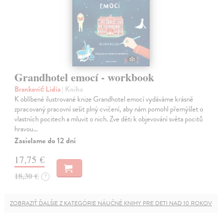
Grandhotel emocí - workbook
Branković Lidia
| Kniha
K oblíbené ilustrované knize Grandhotel emocí vydáváme krásně
zpracovaný pracovní sešit plný cvičení, aby nám pomohl přemýšlet o
vlastních pocitech a mluvit o nich. Zve děti k objevování světa pocitů
hravou…
Zasielame do 12 dní
17,75 €
18,30 €
?
ZOBRAZIŤ ĎALŠIE Z KATEGÓRIE NÁUČNÉ KNIHY PRE DETI NAD 10 ROKOV