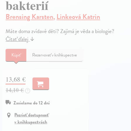
bakterií
Brensing Karsten
,
Linkeová Katrin
Máte doma zvídavé děti? Zajímá je věda a biologie?
Čítať ďalej
↓
Kúpiť
Rezervovať v kníhkupectve
13,68 €
14,10 €
?
Zasielame do 12 dní
Pozrieť dostupnosť
v kníhkupectvách