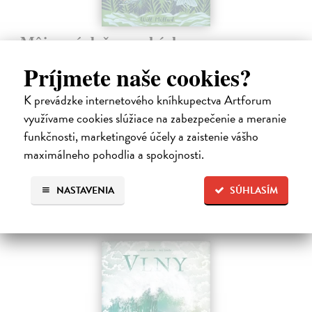
Môj prvý deň na rybách
Millard Will
| Kniha
Príjmete naše cookies?
V bohato ilustrovanej príručke nájdu mladí záujemcovia všetky
dôležité informácie, ktoré budú potrebovať, kým sa vydajú na svoju
K prevádzke internetového kníhkupectva Artforum
prvú rybačku. Autor knihy Will Millard, skúsený rybár, cestovateľ a
moderátor…
využívame cookies slúžiace na zabezpečenie a meranie
Na sklade
?
funkčnosti, marketingové účely a zaistenie vášho
maximálneho pohodlia a spokojnosti.
13,90 €
14,95 €
?
NASTAVENIA
SÚHLASÍM