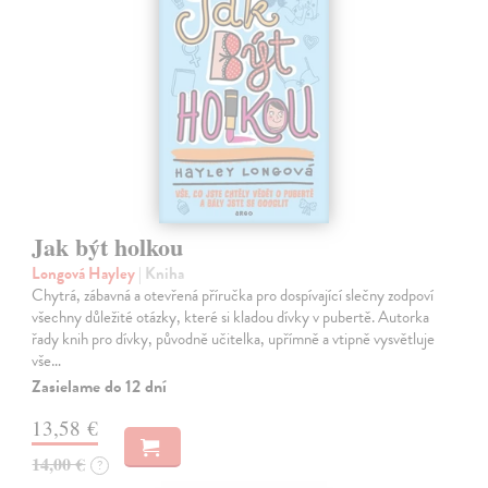
Jak být holkou
Longová Hayley
| Kniha
Chytrá, zábavná a otevřená příručka pro dospívající slečny zodpoví
všechny důležité otázky, které si kladou dívky v pubertě. Autorka
řady knih pro dívky, původně učitelka, upřímně a vtipně vysvětluje
vše…
Zasielame do 12 dní
13,58 €
14,00 €
?