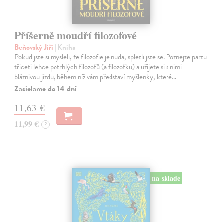
Příšerně moudří filozofové
Beňovský Jiří
| Kniha
Pokud jste si mysleli, že filozofie je nuda, spletli jste se. Poznejte partu
třiceti lehce potrhlých filozofů (a filozofku) a užijete si s nimi
bláznivou jízdu, během níž vám představí myšlenky, které…
Zasielame do 14 dní
11,63 €
11,99 €
?
na sklade