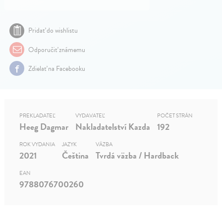
Pridať do wishlistu
Odporučiť známemu
Zdielať na Facebooku
PREKLADATEĽ
VYDAVATEĽ
POČET STRÁN
Heeg Dagmar
Nakladatelství Kazda
192
ROK VYDANIA
JAZYK
VÄZBA
2021
Čeština
Tvrdá väzba / Hardback
EAN
9788076700260