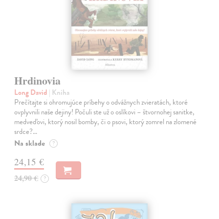
Hrdinovia
Long David
| Kniha
Prečítajte si ohromujúce príbehy o odvážnych zvieratách, ktoré
ovplyvnili naše dejiny! Počuli ste už o oslíkovi – štvornohej sanitke,
medveďovi, ktorý nosil bomby, či o psovi, ktorý zomrel na zlomené
srdce?…
Na sklade
?
24,15 €
24,90 €
?