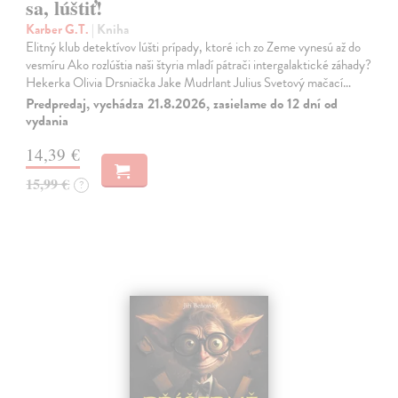
sa, lúštiť!
Karber G.T.
| Kniha
Elitný klub detektívov lúšti prípady, ktoré ich zo Zeme vynesú až do
vesmíru Ako rozlúštia naši štyria mladí pátrači intergalaktické záhady?
Hekerka Olivia Drsniačka Jake Mudrlant Julius Svetový mačací…
Predpredaj, vychádza 21.8.2026, zasielame do 12 dní od
vydania
14,39 €
15,99 €
?