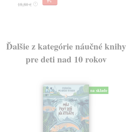
18,80 €
14
?
Ďalšie z kategórie náučné knihy
pre deti nad 10 rokov
na sklade