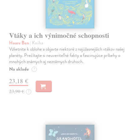
Vtáky a ich výnimočné schopnosti
Hoare Ben
| Kniha
Vzlietnite k oblohe a objavte niektoré z najúžasnejších vtákov našej
planéty. Prečítajte si neuveriteľné fakty a fascinujúce príbehy o
mnohých známych aj neznámych druhoch.
Na sklade
?
23,18 €
23,90 €
?