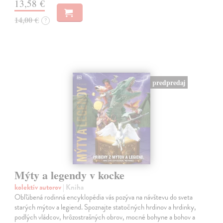
13,58 €
14,00 €
?
predpredaj
Mýty a legendy v kocke
kolektív autorov
| Kniha
Obľúbená rodinná encyklopédia vás pozýva na návštevu do sveta
starých mýtov a legiend. Spoznajte statočných hrdinov a hrdinky,
podlých vládcov, hrôzostrašných obrov, mocné bohyne a bohov a