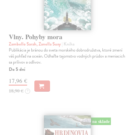
Vlny. Pohyby mora
Zambello Sarah, Zanella Susy
| Kniha
Publikácia je bránou do sveta morského dobrodružstva, ktoré zmení
váš pohľad na oceán. Odhaľte tajomstvo vodných prúdov a meniacich
sa prílivov a odlivov.
Do 5 dní
17,96 €
18,90 €
?
na sklade