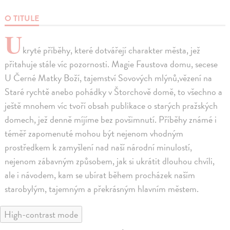
O TITULE
U
kryté příběhy, které dotvářejí charakter města, jež
přitahuje stále víc pozornosti. Magie Faustova domu, secese
U Černé Matky Boží, tajemství Sovových mlýnů,vězení na
Staré rychtě anebo pohádky v Štorchově domě, to všechno a
ještě mnohem víc tvoří obsah publikace o starých pražských
domech, jež denně míjíme bez povšimnutí. Příběhy známé i
téměř zapomenuté mohou být nejenom vhodným
prostředkem k zamyšlení nad naší národní minulostí,
nejenom zábavným způsobem, jak si ukrátit dlouhou chvíli,
ale i návodem, kam se ubírat během procházek naším
starobylým, tajemným a překrásným hlavním městem.
High-contrast mode