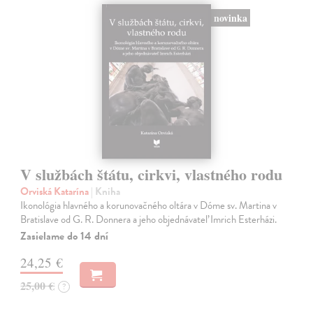
novinka
V službách štátu, cirkvi, vlastného rodu
Orviská Katarína
| Kniha
Ikonológia hlavného a korunovačného oltára v Dóme sv. Martina v
Bratislave od G. R. Donnera a jeho objednávateľ Imrich Esterházi.
Zasielame do 14 dní
24,25 €
25,00 €
?