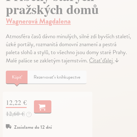
pražských domů
Wagnerová Magdalena
Atmosféra časů dávno minulých, silné zdi byvších staletí,
úzké portály, rozmanitá domovní znamení a pestrá
paleta slohů a stylů, to všechno jsou domy staré Prahy.
Malé paláce se zakletým tajemstvím.
Čítať ďalej
↓
Kúpiť
Rezervovať v kníhkupectve
12,22 €
12,60 €
?
Zasielame do 12 dní