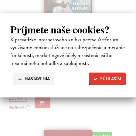
Príjmete naše cookies?
K prevádzke internetového kníhkupectva Artforum
Studne mútne
využívame cookies slúžiace na zabezpečenie a meranie
Getting Peter
| Kniha
funkčnosti, marketingové účely a zaistenie vášho
Sú ikonickými postavami našej kultúry. Postavili im sochy a
maximálneho pohodlia a spokojnosti.
pomenovali po nich ulice, majú svoje nespochybniteľné miesto v
lexikónoch literatúry aj učebniciach, slovenské moderné umenie sa
bez nich nedá…
NASTAVENIA
SÚHLASÍM
Na sklade
?
23,66 €
24,90 €
?
na sklade