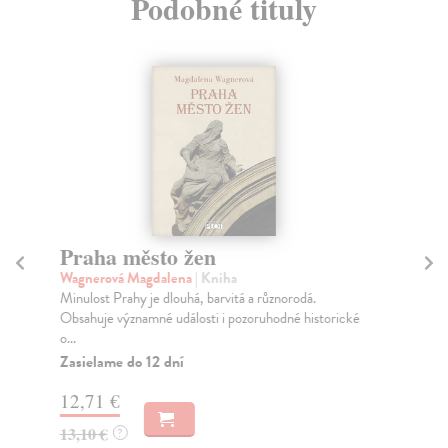
Podobné tituly
Praha město žen
Ne
Wagnerová Magdalena
| Kniha
Wa
Minulost Prahy je dlouhá, barvitá a různorodá.
Odb
Obsahuje významné události i pozoruhodné historické
dek
o...
Do
Zasielame do 12 dní
14
12,71 €
15
13,10 €
?