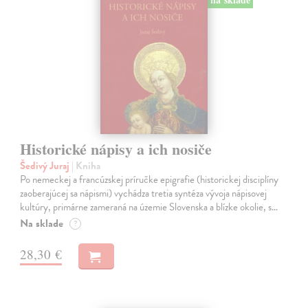
Historické nápisy a ich nosiče
Šedivý Juraj
| Kniha
Po nemeckej a francúzskej príručke epigrafie (historickej disciplíny
zaoberajúcej sa nápismi) vychádza tretia syntéza vývoja nápisovej
kultúry, primárne zameraná na územie Slovenska a blízke okolie, s…
Na sklade
?
28,30 €