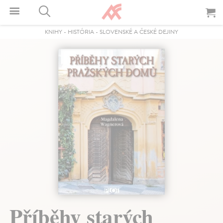
KNIHY
-
HISTÓRIA
-
SLOVENSKÉ A ČESKÉ DEJINY
Příběhy starých