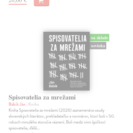
na sklade
novinka
Spisovatelia za mrežami
Bábik Ján
| Kniha
Kniha Spisovatelia za mrežami (2026) zaznamenáva osudy
slovenských literátov, prekladateľov a novinárov, ktorí boli v 50.
rokoch minulého storočia väznení. Boli medzi nimi špičkoví
spisovatelia, ďalší…