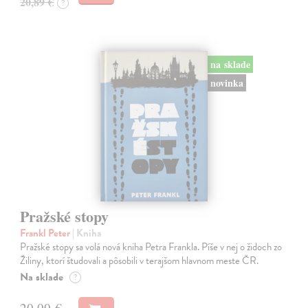
20,89 €
?
na sklade
novinka
Pražské stopy
Frankl Peter
| Kniha
Pražské stopy sa volá nová kniha Petra Frankla. Píše v nej o židoch zo
Žiliny, ktorí študovali a pôsobili v terajšom hlavnom meste ČR.
Na sklade
?
20,00 €