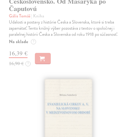
Československo. Od Masaryka po
Čaputovú
Gális Tomáš
| Kniha
Udalosti a postavy z histórie Česka a Slovenska, ktoré si treba
zapamätať. Tento knižný výber pozostáva z textov o spoločnej i
paralelnej histórii Česka a Slovenska od roku 1918 po súčasnosť.
Na sklade
?
16,39 €
16,90 €
?