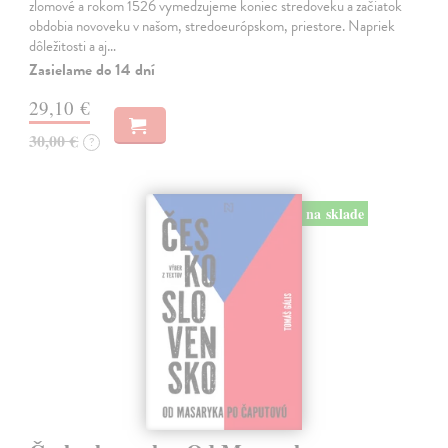
zlomové a rokom 1526 vymedzujeme koniec stredoveku a začiatok
obdobia novoveku v našom, stredoeurópskom, priestore. Napriek
dôležitosti a aj…
Zasielame do 14 dní
29,10 €
30,00 €
?
na sklade