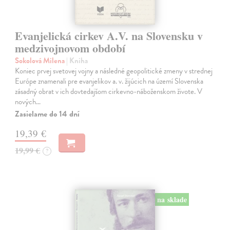
Evanjelická cirkev A.V. na Slovensku v
medzivojnovom období
Sokolová Milena
| Kniha
Koniec prvej svetovej vojny a následné geopolitické zmeny v strednej
Európe znamenali pre evanjelikov a. v. žijúcich na území Slovenska
zásadný obrat v ich dovtedajšom cirkevno-náboženskom živote. V
nových…
Zasielame do 14 dní
19,39 €
19,99 €
?
na sklade