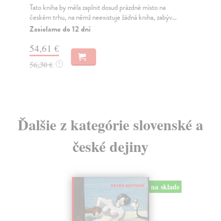
Tato kniha by měla zaplnit dosud prázdné místo na
Od 
českém trhu, na němž neexistuje žádná kniha, zabýv...
ruš
tam
Zasielame do 12 dní
Za
54,61 €
31
56,30 €
?
32
Ďalšie z kategórie slovenské a
české dejiny
na sklade