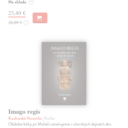
Na sklade
?
23,40 €
26,00 €
?
Imago regis
Kucharská Veronika
| Kniha
Obdobie bitky pri Moháči označujeme v uhorských dejinách ako