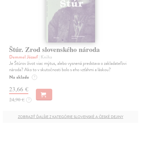
Štúr. Zrod slovenského národa
Demmel József
| Kniha
Je Štúrov život viac mýtus, alebo vysnená predstava o zakladateľovi
národa? Ako to v skutočnosti bolo s eho vzťahmi a láskou?
Na sklade
?
23,66 €
24,90 €
?
ZOBRAZIŤ ĎALŠIE Z KATEGÓRIE SLOVENSKÉ A ČESKÉ DEJINY