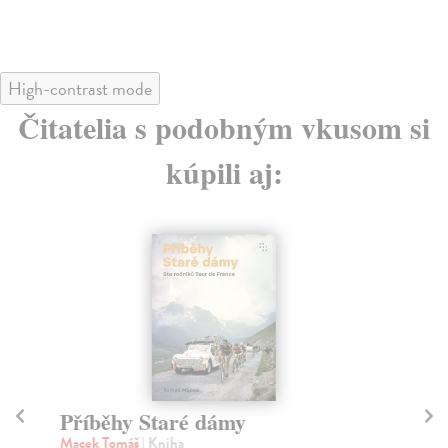
High-contrast mode
Čitatelia s podobným vkusom si
kúpili aj:
Příběhy Staré dámy
Ú
Macek Tomáš
| Kniha
Ba