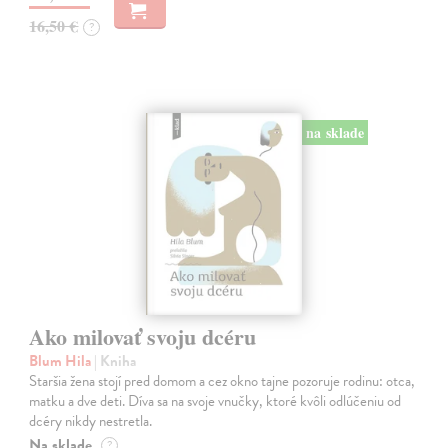
16,50 €
?
na sklade
Ako milovať svoju dcéru
Blum Hila
| Kniha
Staršia žena stojí pred domom a cez okno tajne pozoruje rodinu: otca,
matku a dve deti. Díva sa na svoje vnučky, ktoré kvôli odlúčeniu od
dcéry nikdy nestretla.
Na sklade
?