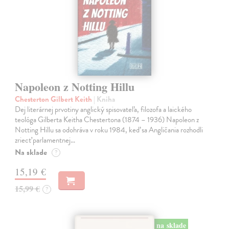
Napoleon z Notting Hillu
Chesterton Gilbert Keith
| Kniha
Dej literárnej prvotiny anglický spisovateľa, filozofa a laického
teológa Gilberta Keitha Chestertona (1874 – 1936) Napoleon z
Notting Hillu sa odohráva v roku 1984, keď sa Angličania rozhodli
zriecť parlamentnej…
Na sklade
?
15,19 €
15,99 €
?
na sklade