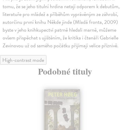
tomu, že se jeho titulní hrdina netají odporem k debutům,
literatuře pro mládež a příběhům vyprávěným ze záhrobí,
autorčinu první knihu Někde jinde (Mladá fronta, 2009)
byste v jeho knihkupectví patrně hledali marně, můžeme
ovšem přispěchat s ujištěním, že kritika i čtenáři Gabrielle
Zevinovou už od samého počátku přijímají velice příznivě.
High-contrast mode
Podobné tituly