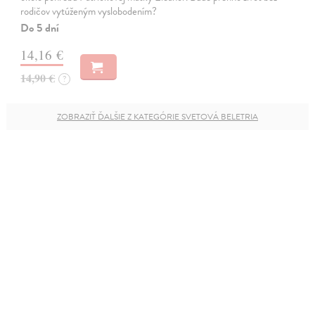
rodičov vytúženým vyslobodením?
Do 5 dní
14,16 €
14,90 €
?
ZOBRAZIŤ ĎALŠIE Z KATEGÓRIE SVETOVÁ BELETRIA