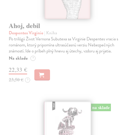
Ahoj, debil
Despentes Virginie
| Kniha
Po trilógii Život Vernona Subutexa sa Virginie Despentes vracia s
románom, ktorý pripomína ultrasúčasnú verziu Nebezpečných
známostí. Ide o príbeh plný hnevu aj útechy, vzdoru aj prijatia.
Na sklade
?
22,33 €
23,50 €
?
na sklade