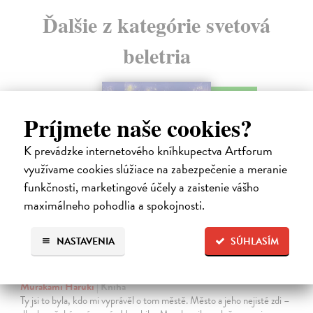
Ďalšie z kategórie svetová
beletria
na sklade
novinka
Príjmete naše cookies?
K prevádzke internetového kníhkupectva Artforum
využívame cookies slúžiace na zabezpečenie a meranie
funkčnosti, marketingové účely a zaistenie vášho
maximálneho pohodlia a spokojnosti.
NASTAVENIA
SÚHLASÍM
Město a jeho nejisté zdi
Murakami Haruki
| Kniha
Ty jsi to byla, kdo mi vyprávěl o tom městě. Město a jeho nejisté zdi –