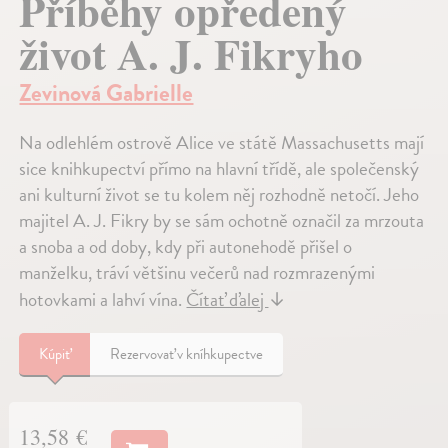
Příběhy opředený
život A. J. Fikryho
Zevinová Gabrielle
Na odlehlém ostrově Alice ve státě Massachusetts mají
sice knihkupectví přímo na hlavní třídě, ale společenský
ani kulturní život se tu kolem něj rozhodně netočí. Jeho
majitel A. J. Fikry by se sám ochotně označil za mrzouta
a snoba a od doby, kdy při autonehodě přišel o
manželku, tráví většinu večerů nad rozmrazenými
hotovkami a lahví vína.
Čítať ďalej
↓
Kúpiť
Rezervovať v kníhkupectve
13,58 €