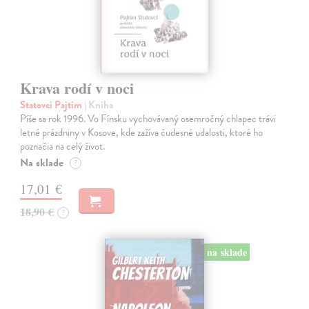
Krava rodí v noci
Statovci Pajtim
| Kniha
Píše sa rok 1996. Vo Fínsku vychovávaný osemročný chlapec trávi
letné prázdniny v Kosove, kde zažíva čudesné udalosti, ktoré ho
poznačia na celý život.
Na sklade
?
17,01 €
18,90 €
?
na sklade