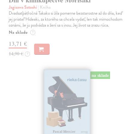
Jagisawa Satoshi
| Kniha
Dvadsaťpäťročná Takako si žila pomerne bezstarostne až do dňa, keď
jej priateľ Hideaki, za ktorého sa chcela vydať, len tak mimochodom
oznámi, že ju podvádza a žení sa s inou. Jej život sa zrazu rúca.
Na sklade
?
13,71 €
14,90 €
?
na sklade