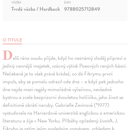
VÄZBA
EAN
Tvrdá väzba / Hardback
9788025712849
O TITULE
D
alší rána osudu přijde, když ho neznámý zloděj připraví o
jediný cennější majetek, vzácný výtisk Poeových raných básní.
Nečekaně je to však právě krádež, co dá Fikrymu první
impuls, aby se pomalu odrazil ode dna – a když pak jednoho
dne najde mezi regály mimořádně výřečnou, nevšedně
bystrou a zcela bezprizorní dvouletou holčičku, jeho život se
definitivně obrátí naruby. Gabrielle Zevinová (*1977)
vystudovala na Harvardově univerzitě anglickou a americkou
literaturu a žije v New Yorku. Příběhy opředený životA. J.
Fikryho je zatím jejím posledním románem, vzhledem k