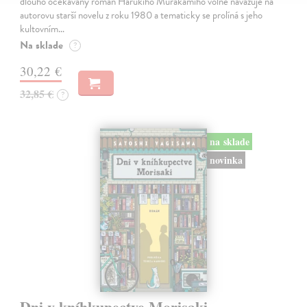
dlouho očekávaný román Harukiho Murakamiho volně navazuje na
autorovu starší novelu z roku 1980 a tematicky se prolíná s jeho
kultovním…
Na sklade
?
30,22 €
32,85 €
?
na sklade
novinka
Dni v kníhkupectve Morisaki