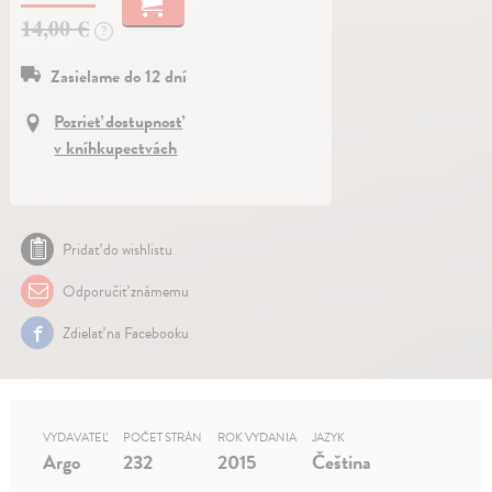
14,00 €
?
Zasielame do 12 dní
Pozrieť dostupnosť
v kníhkupectvách
Pridať do wishlistu
Odporučiť známemu
Zdielať na Facebooku
VYDAVATEĽ
POČET STRÁN
ROK VYDANIA
JAZYK
Argo
232
2015
Čeština