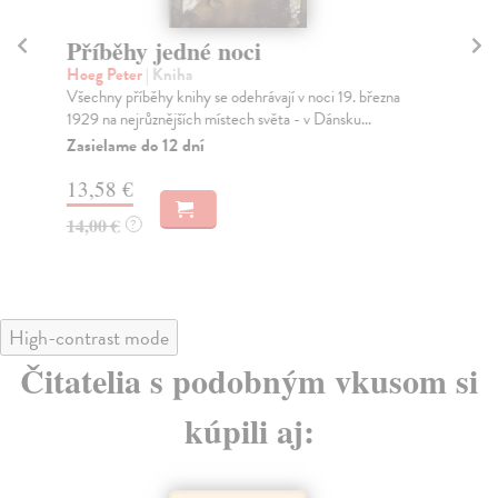
Příběhy jedné noci
P
Hoeg Peter
| Kniha
Hu
Všechny příběhy knihy se odehrávají v noci 19. března
Pov
1929 na nejrůznějších místech světa - v Dánsku...
sla
Zasielame do 12 dní
Za
13,58 €
13
14,00 €
13
?
High-contrast mode
Čitatelia s podobným vkusom si
kúpili aj: