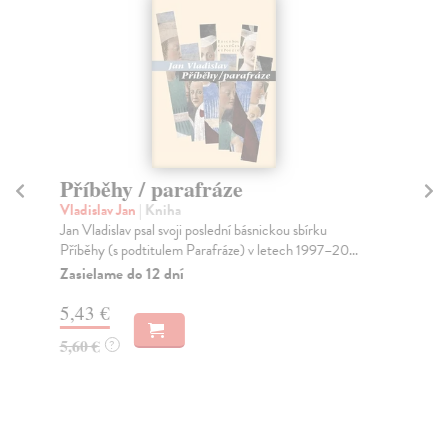
Příběhy / parafráze
H
Vladislav Jan
| Kniha
Do
Jan Vladislav psal svoji poslední básnickou sbírku
Kni
Příběhy (s podtitulem Parafráze) v letech 1997–20...
dup
Zasielame do 12 dní
Do
dní
5,43 €
gar
5,60 €
?
6,
7,