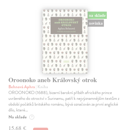
na sklade
novinka
Oroonoko aneb Královský otrok
Behnová Aphra
| Kniha
OROONOKO (1688), bizarní barokní příběh afrického prince
uvrženého do otroctví v Surinamu, patří k nejvýznamnějším textům z
období počátků britského románu, bývá označován za první anglické
dílo, které…
Na sklade
?
15,68 €