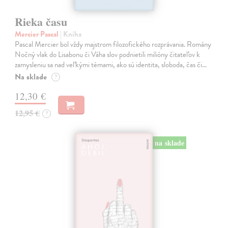
Rieka času
Mercier Pascal
| Kniha
Pascal Mercier bol vždy majstrom filozofického rozprávania. Romány
Nočný vlak do Lisabonu či Váha slov podnietili milióny čitateľov k
zamysleniu sa nad veľkými témami, ako sú identita, sloboda, čas či…
Na sklade
?
12,30 €
12,95 €
?
na sklade