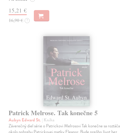
15,21 €
16,90 €
?
Patrick Melrose. Tak konečne 5
Aubyn Edward St.
| Kniha
Záverečný diel série o Patrickovi Melrosovi Tak konečne sa roztáča
okolo pohrebu Patrickovej matky Eleanor. Bude preňho život bez