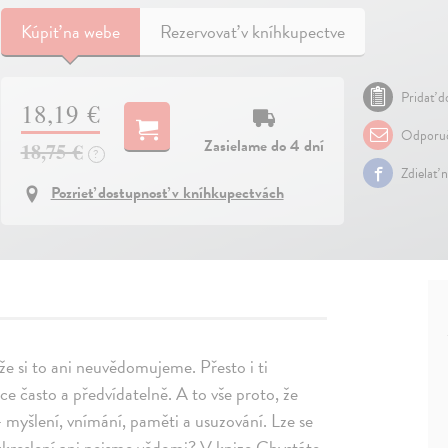
Kúpiť
na webe
Rezervovať v kníhkupectve
Pridať do
18,19 €
Odporuč
Zasielame do 4 dní
18,75 €
?
Zdielať 
Pozrieť dostupnosť v kníhkupectvách
e si to ani neuvědomujeme. Přesto i ti
ce často a předvídatelně. A to vše proto, že
 myšlení, vnímání, paměti a usuzování. Lze se
h zkreslení ani nejsme vědomi? V knize Chystáte