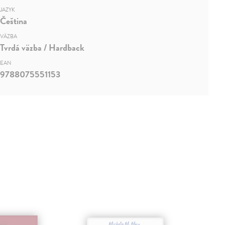
JAZYK
Čeština
VÄZBA
Tvrdá väzba / Hardback
EAN
9788075551153