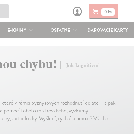
0 ks
E-KNIHY
OSTATNÉ
DAROVACIE KARTY
šnou chybu!
Jak kognitivní
 které v rámci byznysových rozhodnutí děláte – a pak
 vše pomocí tohoto mistrovského, výzkumy
eny, autor knihy Myšlení, rychlé a pomalé Všichni