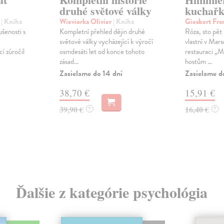
druhé světové války
kuchař
w
| Kniha
Wieviorka Olivier
| Kniha
Giesbert Fra
ušenosti s
Kompletní přehled dějin druhé
Róza, sto pět 
světové války vycházející k výročí
vlastní v Mars
í zúročil
osmdesáti let od konce tohoto
restauraci „M
zásad...
hostům ...
Zasielame do 14 dní
Zasielame d
38,70 €
15,91 €
39,90 €
16,40 €
?
?
Ďalšie z kategórie psychológia