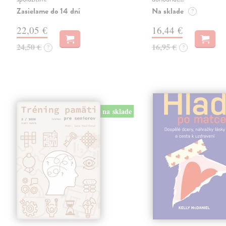
Zasielame do 14 dní
Na sklade
?
22,05 €
16,44 €
24,50 €
16,95 €
?
?
na sklade