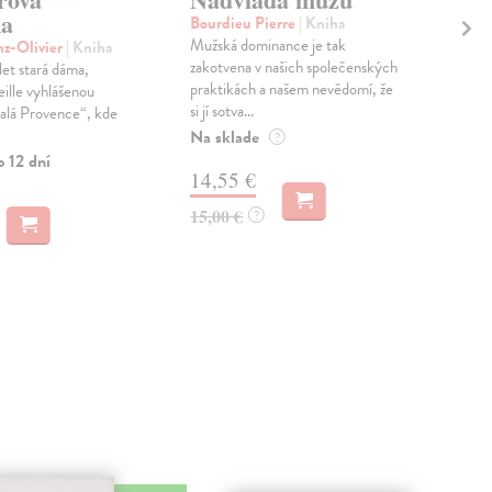
ka
ud
Bourdieu Pierre
| Kniha
Mužská dominance je tak
nz-Olivier
| Kniha
Mip
zakotvena v našich společenských
let stará dáma,
Je 
praktikách a našem nevědomí, že
eille vyhlášenou
spo
si jí sotva...
alá Provence“, kde
pre 
vlas
Na sklade
?
o 12 dní
Zas
14,55 €
15
15,00 €
?
15,