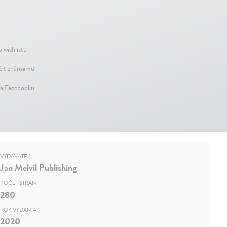
 wishlistu
iť známemu
na Facebooku
VYDAVATEĽ
Jan Melvil Publishing
POČET STRÁN
280
ROK VYDANIA
2020