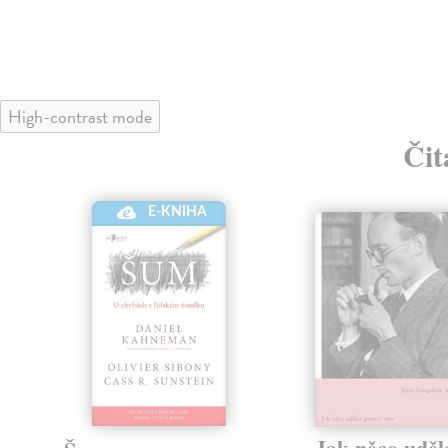
High-contrast mode
Čit
E-KNIHA
Jak něco uděl