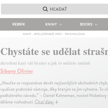
REBRÍK
KNIHY
BOOKS
KNIHY
-
SPOLOČENSKÉ VEDY
-
PSYCHOLÓGIA
Chystáte se udělat stra
zkreslení kazí váš byznys a jak to můžete změnit
Sibony Olivier
„Naučte se rozpoznávat devět nejčastějších obchodních chyb,
využívat praktické nástroje, díky kterým se jim vyhnete. To
podloženého návodu.” – Daniel Kahneman, nositel Nobelovy c
děláme rozhodnutí.
Čítať ďalej
↓