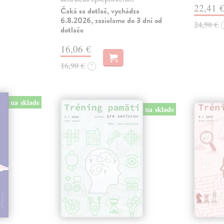
22,41 
Čaká sa dotlač, vychádza
6.8.2026, zasielame do 3 dní od
24,90 €
dotlače
16,06 €
16,90 €
?
na sklade
na sklade