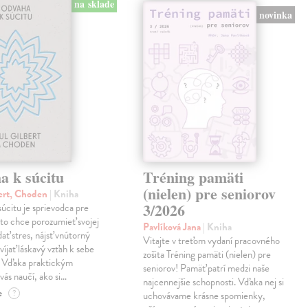
na sklade
novinka
a k súcitu
Tréning pamäti
(nielen) pre seniorov
ert, Choden
| Kniha
3/2026
úcitu je sprievodca pre
to chce porozumieť svojej
Pavlíková Jana
| Kniha
dať stres, nájsť vnútorný
Vitajte v treťom vydaní pracovného
víjať láskavý vzťah k sebe
zošita Tréning pamäti (nielen) pre
. Vďaka praktickým
seniorov! Pamäť patrí medzi naše
vás naučí, ako si…
najcennejšie schopnosti. Vďaka nej si
e
?
uchovávame krásne spomienky,