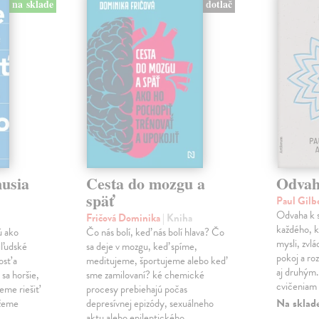
dotlač
na sklade
musia
Cesta do mozgu a
Odvah
späť
Paul Gilb
Odvaha k s
Fričová Dominika
| Kniha
každého, k
ú ako
Čo nás bolí, keď nás bolí hlava? Čo
mysli, zvlá
iľudské
sa deje v mozgu, keď spíme,
pokoj a roz
osť a
meditujeme, športujeme alebo keď
aj druhým
sa horšie,
sme zamilovaní? ké chemické
cvičeniam 
eme riešiť
procesy prebiehajú počas
Na sklad
ážeme
depresívnej epizódy, sexuálneho
aktu alebo epileptického…