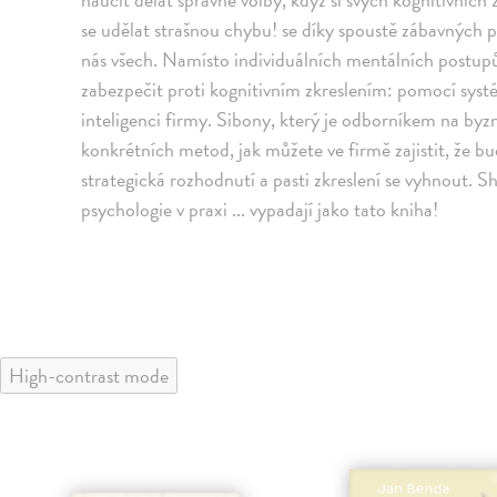
se udělat strašnou chybu! se díky spoustě zábavných př
nás všech. Namísto individuálních mentálních postup
zabezpečit proti kognitivním zkreslením: pomocí systé
inteligenci firmy. Sibony, který je odborníkem na byzn
konkrétních metod, jak můžete ve firmě zajistit, že bu
strategická rozhodnutí a pasti zkreslení se vyhnout. 
psychologie v praxi ... vypadají jako tato kniha!
High-contrast mode
klade