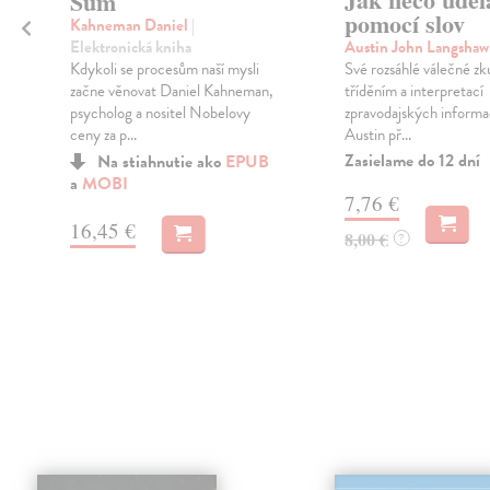
Šum
pomocí slov
Kahneman Daniel
|
Elektronická kniha
Austin John Langsha
Kdykoli se procesům naší mysli
Své rozsáhlé válečné zk
začne věnovat Daniel Kahneman,
tříděním a interpretací
psycholog a nositel Nobelovy
zpravodajských informac
ceny za p...
Austin př...
Zasielame do 12 dní
Na stiahnutie ako
EPUB
a
MOBI
7,76 €
16,45 €
8,00 €
?