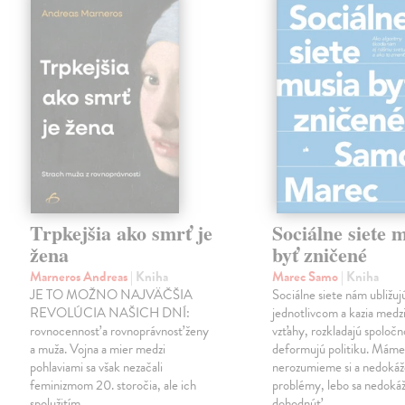
Trpkejšia ako smrť je
Sociálne siete 
žena
byť zničené
Marneros Andreas
| Kniha
Marec Samo
| Kniha
JE TO MOŽNO NAJVÄČŠIA
Sociálne siete nám ubližuj
REVOLÚCIA NAŠICH DNÍ:
jednotlivcom a kazia medz
rovnocennosť a rovnoprávnosť ženy
vzťahy, rozkladajú spoločn
a muža. Vojna a mier medzi
deformujú politiku. Máme 
pohlaviami sa však nezačali
nerozumieme si a nedokáž
feminizmom 20. storočia, ale ich
problémy, lebo sa nedok
spolužitím.
dohodnúť…