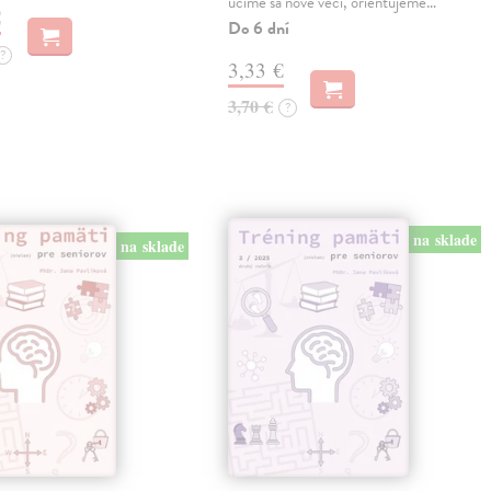
učíme sa nové veci, orientujeme…
€
Do 6 dní
?
3,33 €
3,70 €
?
na sklade
na sklade