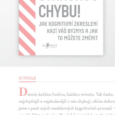
O TITULE
D
enně, každou hodinu, každou minutu. Tak často, ž
nejchytřejší a nejzkušenější z nás chybují, občas dokon
jsme v pasti svých nevědomých kognitivních procesů –
naučit dělat správné volby, když si svých kognitivníc