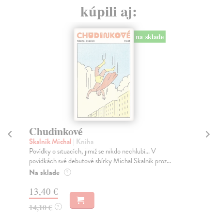
kúpili aj:
na sklade
Chudinkové
C
st
Skalník Michal
| Kniha
Povídky o situacích, jimiž se nikdo nechlubí... V
Štu
povídkách své debutové sbírky Michal Skalník proz...
Čís
cha
Na sklade
?
stro
13,40 €
Za
14,10 €
?
13