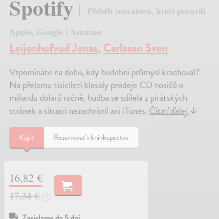
Spotify
Příběh inovátorů, kteří porazili
Apple, Google i Amazon
Leijonhufvud Jonas
,
Carlsson Sven
Vzpomínáte na dobu, kdy hudební průmysl krachoval?
Na přelomu tisíciletí klesaly prodeje CD nosičů o
miliardu dolarů ročně, hudba se sdílela z pirátských
stránek a situaci nezachránil ani iTunes.
Čítať ďalej
↓
Kúpiť
Rezervovať v kníhkupectve
16,82 €
17,34 €
?
Zasielame do 5 dní