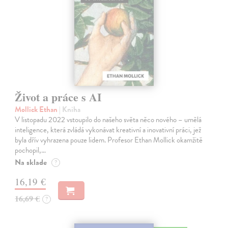
Život a práce s AI
Mollick Ethan
| Kniha
V listopadu 2022 vstoupilo do našeho světa něco nového – umělá
inteligence, která zvládá vykonávat kreativní a inovativní práci, jež
byla dřív vyhrazena pouze lidem. Profesor Ethan Mollick okamžitě
pochopil,…
Na sklade
?
16,19 €
16,69 €
?