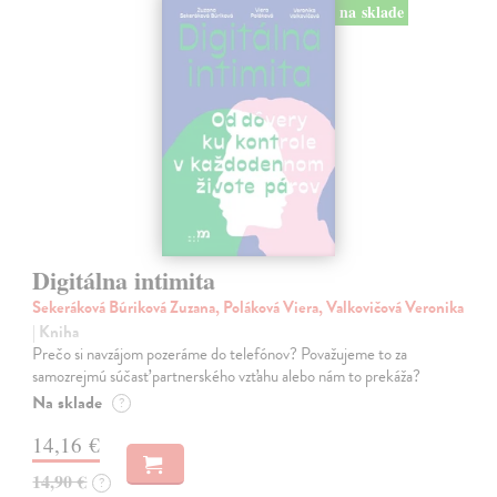
na sklade
Digitálna intimita
Sekeráková Búriková Zuzana, Poláková Viera, Valkovičová Veronika
| Kniha
Prečo si navzájom pozeráme do telefónov? Považujeme to za
samozrejmú súčasť partnerského vzťahu alebo nám to prekáža?
Na sklade
?
14,16 €
14,90 €
?