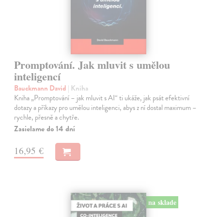
Promptování. Jak mluvit s umělou
inteligencí
Bauckmann David
| Kniha
Kniha „Promptování – jak mluvit s AI“ ti ukáže, jak psát efektivní
dotazy a příkazy pro umělou inteligenci, abys z ní dostal maximum –
rychle, přesně a chytře.
Zasielame do 14 dní
16,95 €
na sklade