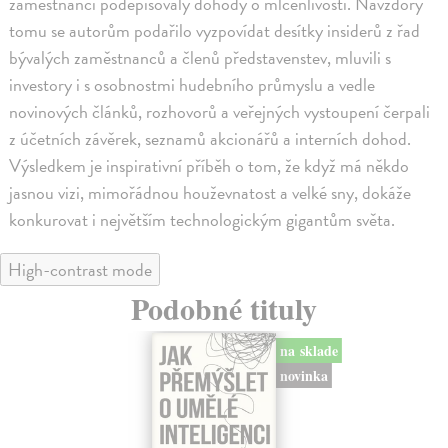
zaměstnanci podepisovaly dohody o mlčenlivosti. Navzdory
tomu se autorům podařilo vyzpovídat desítky insiderů z řad
bývalých zaměstnanců a členů představenstev, mluvili s
investory i s osobnostmi hudebního průmyslu a vedle
novinových článků, rozhovorů a veřejných vystoupení čerpali
z účetních závěrek, seznamů akcionářů a interních dohod.
Výsledkem je inspirativní příběh o tom, že když má někdo
jasnou vizi, mimořádnou houževnatost a velké sny, dokáže
konkurovat i největším technologickým gigantům světa.
High-contrast mode
Podobné tituly
na sklade
novinka