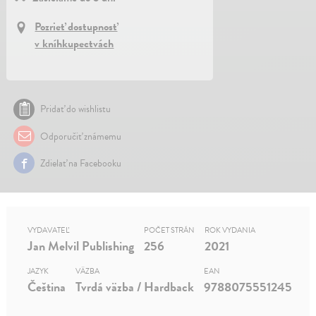
Pozrieť dostupnosť
v kníhkupectvách
Pridať do wishlistu
Odporučiť známemu
Zdielať na Facebooku
VYDAVATEĽ
POČET STRÁN
ROK VYDANIA
Jan Melvil Publishing
256
2021
JAZYK
VÄZBA
EAN
Čeština
Tvrdá väzba / Hardback
9788075551245