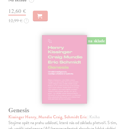
12,60 €
12,99 €
?
na sklade
Genesis
Kissinger Henry, Mundie Craig, Schmidt Eric
| Kniha
Stojíme opět na prahu událostí, které nás od základu přetvoří. S tím,
jak umělá inteligence (AI) bezprecedentně absorbuje lidské vědění,