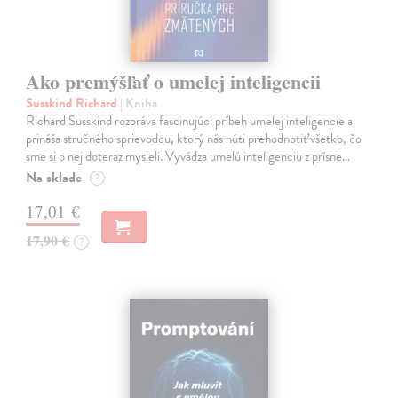
Ako premýšľať o umelej inteligencii
Susskind Richard
| Kniha
Richard Susskind rozpráva fascinujúci príbeh umelej inteligencie a
prináša stručného sprievodcu, ktorý nás núti prehodnotiť všetko, čo
sme si o nej doteraz mysleli. Vyvádza umelú inteligenciu z prísne…
Na sklade
?
17,01 €
17,90 €
?