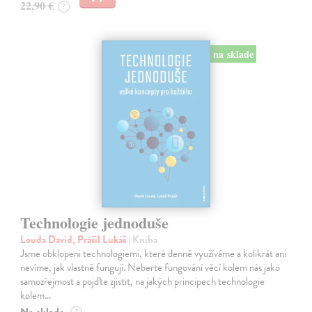
22,90 €
?
na sklade
Technologie jednoduše
Louda David, Prášil Lukáš
| Kniha
Jsme obklopeni technologiemi, které denně využíváme a kolikrát ani
nevíme, jak vlastně fungují. Neberte fungování věcí kolem nás jako
samozřejmost a pojďte zjistit, na jakých principech technologie
kolem…
Na sklade
?