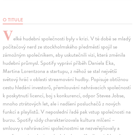
O TITULE
V
elké hudební společnosti byly v krizi. V té době se mladý
počítačový nerd ze stockholmského předměstí spojil se
zámožným společníkem, aby uskutečnili vizi, která změnila
hudební průmysl. Spotify vypráví příběh Daniela Eka,
Martina Lorentzona a startupu, z něhož se stal největší
světový hráč v oblasti streamování hudby. Popisuje obtížnou
cestu hledání investorů, přemlouvání nahrávacích společností
k poskytnutí licencí, boj s konkurencí, odpor Stevea Jobse,
mnoho ztrátových let, ale i nadšení posluchačů z nových
funkcí a playlistů. V neposlední řadě pak vstup společnosti na
burzu. Spotify vždy charakterizovala kultura mlčení –
smlouvy s nahrávacími společnostmi se nezveřejňovaly a