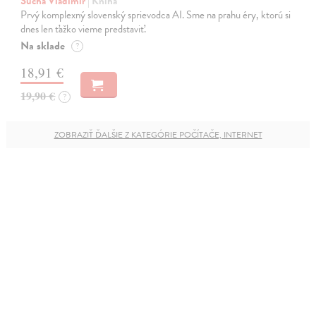
Šucha Vladimír
| Kniha
Prvý komplexný slovenský sprievodca AI. Sme na prahu éry, ktorú si
dnes len ťažko vieme predstaviť.
Na sklade
?
18,91 €
19,90 €
?
ZOBRAZIŤ ĎALŠIE Z KATEGÓRIE POČÍTAČE, INTERNET