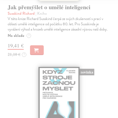
Jak přemýšlet o umělé inteligenci
Susskind Richard
| Kniha
V této knize Richard Susskind čerpá ze svých zkušeností s prací v
oblasti umělé inteligence od počátku 80. let. Pro Susskinda je
vyvážení výhod a hrozeb umělé inteligence zásadní výzvou naší doby.
Na sklade
?
19,41 €
21,10 €
?
novinka