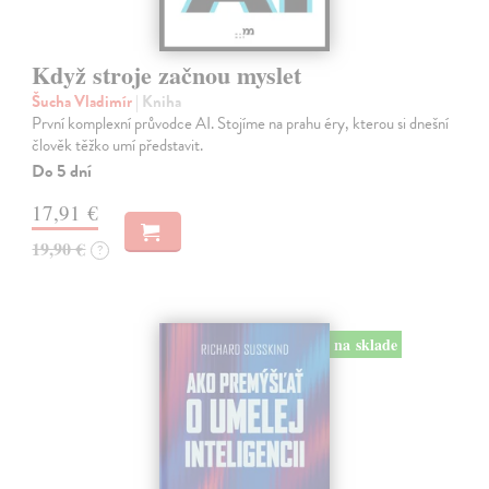
Když stroje začnou myslet
Šucha Vladimír
| Kniha
První komplexní průvodce AI. Stojíme na prahu éry, kterou si dnešní
člověk těžko umí představit.
Do 5 dní
17,91 €
19,90 €
?
na sklade