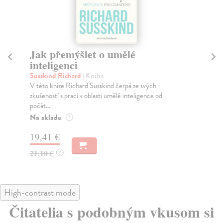
Jak přemýšlet o umělé
Ži
inteligenci
Mo
V l
Susskind Richard
| Kniha
nov
V této knize Richard Susskind čerpá ze svých
zkušeností s prací v oblasti umělé inteligence od
Na
počát...
16
Na sklade
?
16
19,41 €
21,10 €
?
High-contrast mode
Čitatelia s podobným vkusom si