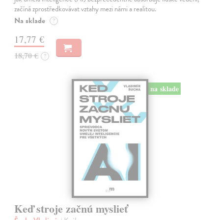
začíná zprostředkovávat vztahy mezi námi a realitou.
Na sklade
?
17,77 €
18,70 €
?
na sklade
Keď stroje začnú myslieť