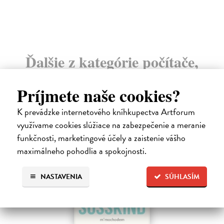
13
Ďalšie z kategórie počítače,
internet
Príjmete naše cookies?
K prevádzke internetového kníhkupectva Artforum
na sklade
využívame cookies slúžiace na zabezpečenie a meranie
novinka
funkčnosti, marketingové účely a zaistenie vášho
maximálneho pohodlia a spokojnosti.
NASTAVENIA
SÚHLASÍM