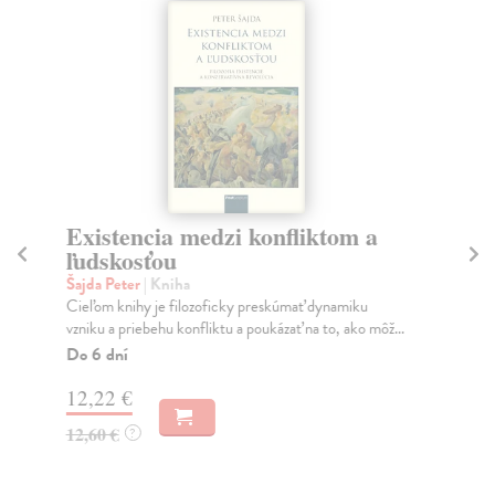
Existencia medzi konfliktom a
S
ľudskosťou
Ge
Sú 
Šajda Peter
| Kniha
soc
Cieľom knihy je filozoficky preskúmať dynamiku
vzniku a priebehu konfliktu a poukázať na to, ako môž...
Na
Do 6 dní
23
12,22 €
24
12,60 €
?