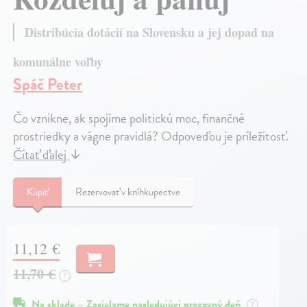
Distribúcia dotácií na Slovensku a jej dopad na
komunálne voľby
Spáč Peter
Čo vznikne, ak spojíme politickú moc, finančné
prostriedky a vágne pravidlá? Odpoveďou je príležitosť.
Čítať ďalej
↓
Kúpiť
Rezervovať v kníhkupectve
11,12 €
11,70 €
?
Na sklade – Zasielame nasledujúci pracovný deň
?