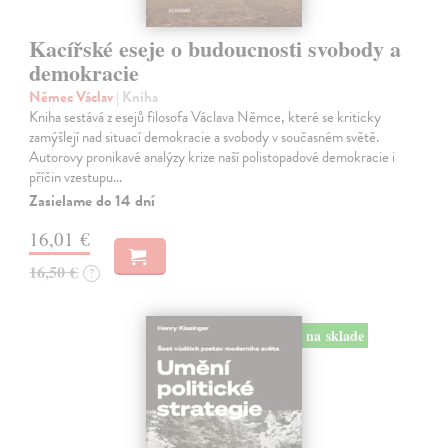
Kacířské eseje o budoucnosti svobody a
demokracie
Němec Václav
| Kniha
Kniha sestává z esejů filosofa Václava Němce, které se kriticky
zamýšlejí nad situací demokracie a svobody v současném světě.
Autorovy pronikavé analýzy krize naší polistopadové demokracie i
příčin vzestupu…
Zasielame do 14 dní
16,01 €
16,50 €
?
na sklade