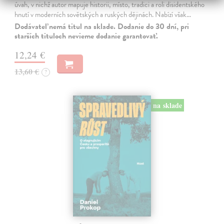
úvah, v nichž autor mapuje historii, místo, tradici a roli disidentského
hnutí v moderních sovětských a ruských dějinách. Nabízí však…
Dodávateľ nemá titul na sklade. Dodanie do 30 dní, pri
starších tituloch nevieme dodanie garantovať.
12,24 €
13,60 €
?
na sklade