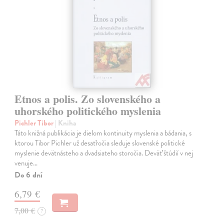
Etnos a polis. Zo slovenského a
uhorského politického myslenia
Pichler Tibor
| Kniha
Táto knižná publikácia je dielom kontinuity myslenia a bádania, s
ktorou Tibor Pichler už desaťročia sleduje slovenské politické
myslenie devätnásteho a dvadsiateho storočia. Deväť štúdií v nej
venuje…
Do 6 dní
6,79 €
7,00 €
?