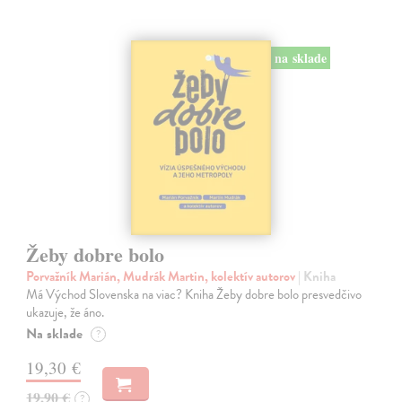
na sklade
Žeby dobre bolo
Porvažník Marián, Mudrák Martin, kolektív autorov
| Kniha
Má Východ Slovenska na viac? Kniha Žeby dobre bolo presvedčivo
ukazuje, že áno.
Na sklade
?
19,30 €
19,90 €
?