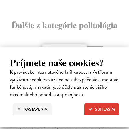
Ďalšie z kategórie politológia
novinka
Príjmete naše cookies?
K prevádzke internetového kníhkupectva Artforum
využívame cookies slúžiace na zabezpečenie a meranie
funkčnosti, marketingové účely a zaistenie vášho
maximálneho pohodlia a spokojnosti.
NASTAVENIA
SÚHLASÍM
Disidenti mezi disidenty
Budrajtskis Ilja Borisovič
| Kniha
Kniha Ilji Budrajtskise (* 1981) je působivou mozaikou esejů, studií a