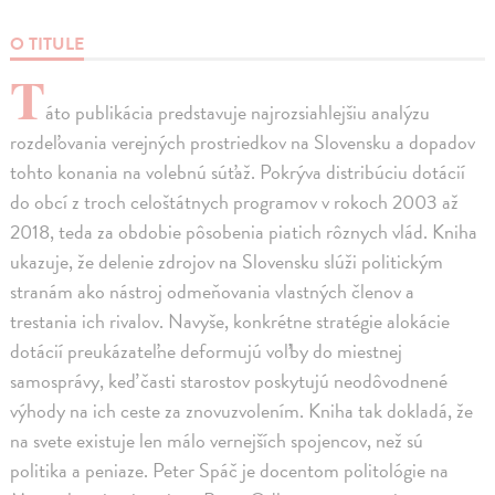
O TITULE
T
áto publikácia predstavuje najrozsiahlejšiu analýzu
rozdeľovania verejných prostriedkov na Slovensku a dopadov
tohto konania na volebnú súťaž. Pokrýva distribúciu dotácií
do obcí z troch celoštátnych programov v rokoch 2003 až
2018, teda za obdobie pôsobenia piatich rôznych vlád. Kniha
ukazuje, že delenie zdrojov na Slovensku slúži politickým
stranám ako nástroj odmeňovania vlastných členov a
trestania ich rivalov. Navyše, konkrétne stratégie alokácie
dotácií preukázateľne deformujú voľby do miestnej
samosprávy, keď časti starostov poskytujú neodôvodnené
výhody na ich ceste za znovuzvolením. Kniha tak dokladá, že
na svete existuje len málo vernejších spojencov, než sú
politika a peniaze. Peter Spáč je docentom politológie na