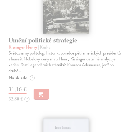
Umění politické strategie
Kissinger Henry
| Kniha
Světoznámý politolog, historik, poradce pěti amerických prezidentů
a laureát Nobelovy ceny míru Henry Kissinger detailně analyzuje
kariéru šesti legendárních státníků: Konrada Adenauera, jenž po
druhé…
Na sklade
?
31,16 €
32,80 €
?