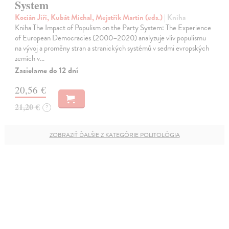
System
Kocián Jiří, Kubát Michal, Mejstřík Martin (eds.)
| Kniha
Kniha The Impact of Populism on the Party System: The Experience
of European Democracies (2000–2020) analyzuje vliv populismu
na vývoj a proměny stran a stranických systémů v sedmi evropských
zemích v…
Zasielame do 12 dní
20,56 €
21,20 €
?
ZOBRAZIŤ ĎALŠIE Z KATEGÓRIE POLITOLÓGIA