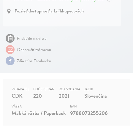
Pozrieť dostupnosť v kníhkupectvách
Pridať do wishlistu
Odporučiť známemu
Zdielať na Facebooku
VYDAVATEĽ
POČET STRÁN
ROK VYDANIA
JAZYK
CDK
220
2021
Slovenčina
VÄZBA
EAN
Mäkká väzba / Paperback
9788073255206