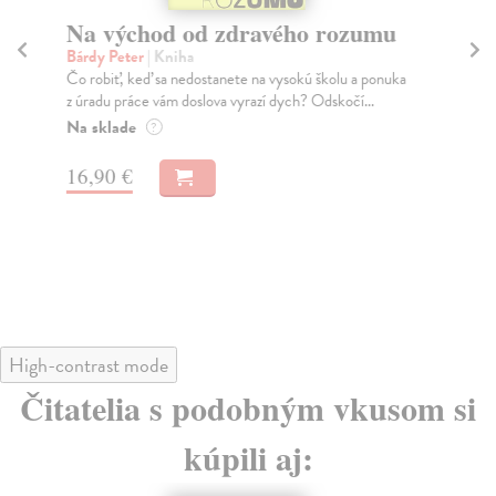
Na východ od zdravého rozumu
O
vu
Bárdy Peter
| Kniha
Čo robiť, keď sa nedostanete na vysokú školu a ponuka
Bá
z úradu práce vám doslova vyrazí dych? Odskočí...
Igo
nes
Na sklade
?
Do
16,90 €
14
14
High-contrast mode
Čitatelia s podobným vkusom si
kúpili aj: