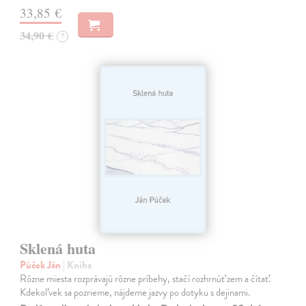
33,85 €
34,90 €
?
Sklená huta
Púček Ján
| Kniha
Rôzne miesta rozprávajú rôzne príbehy, stačí rozhrnúť zem a čítať.
Kdekoľvek sa pozrieme, nájdeme jazvy po dotyku s dejinami.