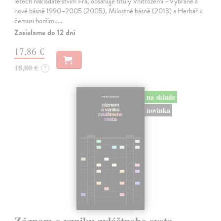
letech nakladatelstvím Fra, obsahuje tituly Vnitrozemí –Vybrané a
nové básně 1990–2005 (2005), Milostné básně (2013) a Herbář k
čemusi horšímu…
Zasielame do 12 dní
17,86 €
18,80 €
?
na sklade
novinka
Záznam o vzniku zvláštneho sveta