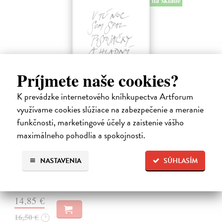
na sklade
Príjmete naše cookies?
K prevádzke internetového kníhkupectva Artforum
využívame cookies slúžiace na zabezpečenie a meranie
V tú noc som spal postojačky a hladný
funkčnosti, marketingové účely a zaistenie vášho
Švábenský Waldemar
| Kniha
maximálneho pohodlia a spokojnosti.
Kniha V tú noc som spal postojačky a hladný je poetickým denníkom
nespavého pozorovateľa sveta, ktorý sa prebíja životom s otvorenými
očami a srdcom. Waldemar Švábenský v nej destiluje desať rokov
NASTAVENIA
SÚHLASÍM
básnických…
Na sklade
?
14,85 €
16,50 €
?