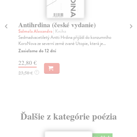
Antihrdina (české vydanie)
N
Salmela Alexandra
| Kniha
Vo
Sedmadvacetiletý Antti Hrdina přijíždí do konzumního
„Ko
KoroNova ze severní země zvané Utopie, která je...
mno
Zasielame do 12 dní
Za
22,80 €
2,
23,50 €
2,
?
Ďalšie z kategórie poézia