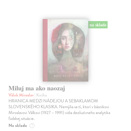
na sklade
Miluj ma ako naozaj
Válek Miroslav
| Kniha
HRANICA MEDZI NÁDEJOU A SEBAKLAMOM
SLOVENSKÉHO KLASIKA. Nemýlia sa tí, ktorí v básnikovi
Miroslavovi Válkovi (1927 – 1991) vidia deziluzívneho analytika
ľudskej situácie.
Na sklade
?