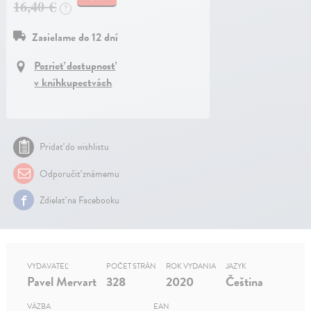
16,40 €
?
Zasielame do 12 dní
Pozrieť dostupnosť
v kníhkupectvách
Pridať do wishlistu
Odporučiť známemu
Zdielať na Facebooku
VYDAVATEĽ
POČET STRÁN
ROK VYDANIA
JAZYK
Pavel Mervart
328
2020
Čeština
VÄZBA
EAN