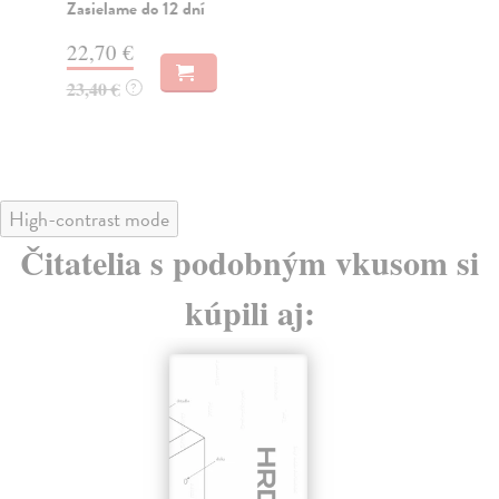
Zasielame do 12 dní
Za
22,70 €
22
23,40 €
23
?
High-contrast mode
Čitatelia s podobným vkusom si
kúpili aj: