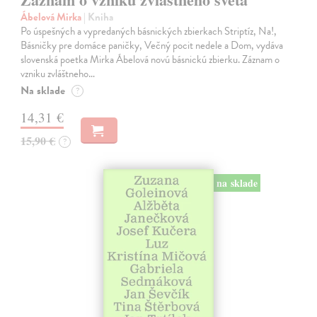
Ábelová Mirka
| Kniha
Po úspešných a vypredaných básnických zbierkach Striptíz, Na!,
Básničky pre domáce paničky, Večný pocit nedele a Dom, vydáva
slovenská poetka Mirka Ábelová novú básnickú zbierku. Záznam o
vzniku zvláštneho…
Na sklade
?
14,31 €
15,90 €
?
na sklade