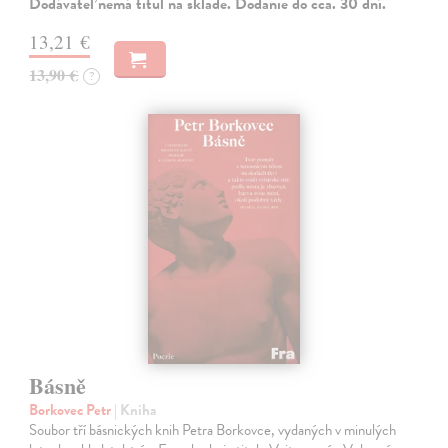
Dodávateľ nemá titul na sklade. Dodanie do cca. 30 dní.
13,21 €
13,90 €
?
Básně
Borkovec Petr
| Kniha
Soubor tří básnických knih Petra Borkovce, vydaných v minulých