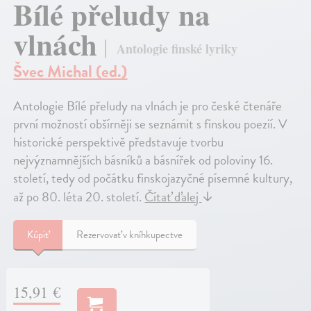
Bílé přeludy na
vlnách
Antologie finské lyriky
Švec Michal (ed.)
Antologie Bílé přeludy na vlnách je pro české čtenáře
první možností obšírněji se seznámit s finskou poezií. V
historické perspektivě představuje tvorbu
nejvýznamnějších básníků a básnířek od poloviny 16.
století, tedy od počátku finskojazyčné písemné kultury,
až po 80. léta 20. století.
Čítať ďalej
↓
Kúpiť
Rezervovať v kníhkupectve
15,91 €