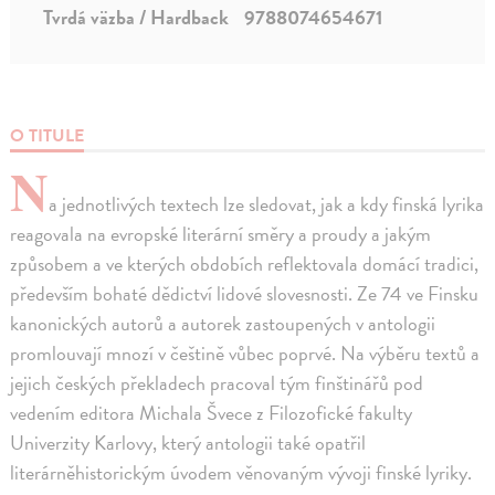
Tvrdá väzba / Hardback
9788074654671
O TITULE
N
a jednotlivých textech lze sledovat, jak a kdy finská lyrika
reagovala na evropské literární směry a proudy a jakým
způsobem a ve kterých obdobích reflektovala domácí tradici,
především bohaté dědictví lidové slovesnosti. Ze 74 ve Finsku
kanonických autorů a autorek zastoupených v antologii
promlouvají mnozí v češtině vůbec poprvé. Na výběru textů a
jejich českých překladech pracoval tým finštinářů pod
vedením editora Michala Švece z Filozofické fakulty
Univerzity Karlovy, který antologii také opatřil
literárněhistorickým úvodem věnovaným vývoji finské lyriky.