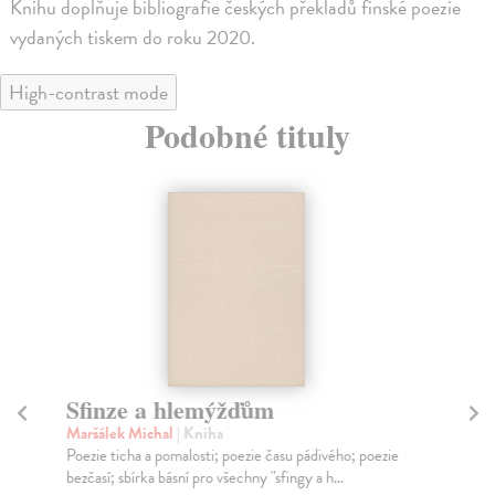
Knihu doplňuje bibliografie českých překladů finské poezie
vydaných tiskem do roku 2020.
High-contrast mode
Podobné tituly
Sfinze a hlemýžďům
P
Maršálek Michal
| Kniha
Ma
Poezie ticha a pomalosti; poezie času pádivého; poezie
Krá
bezčasí; sbírka básní pro všechny "sfingy a h...
vyn