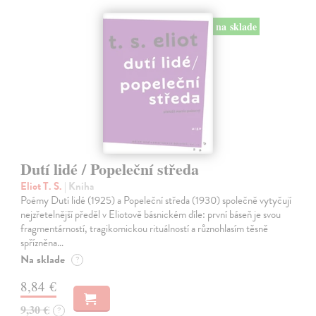
na sklade
Dutí lidé / Popeleční středa
Eliot T. S.
| Kniha
Poémy Dutí lidé (1925) a Popeleční středa (1930) společně vytyčují
nejzřetelnější předěl v Eliotově básnickém díle: první báseň je svou
fragmentárností, tragikomickou rituálností a různohlasím těsně
spřízněna…
Na sklade
?
8,84 €
9,30 €
?