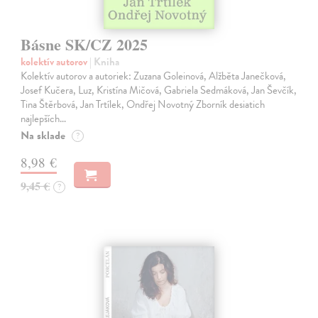
Básne SK/CZ 2025
kolektív autorov
| Kniha
Kolektív autorov a autoriek: Zuzana Goleinová, Alžběta Janečková,
Josef Kučera, Luz, Kristína Mičová, Gabriela Sedmáková, Jan Ševčík,
Tina Štěrbová, Jan Trtílek, Ondřej Novotný Zborník desiatich
najlepších…
Na sklade
?
8,98 €
9,45 €
?