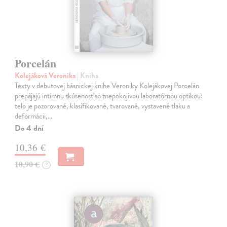
Porcelán
Kolejáková Veronika
| Kniha
Texty v debutovej básnickej knihe Veroniky Kolejákovej Porcelán
prepájajú intímnu skúsenosť so znepokojivou laboratórnou optikou:
telo je pozorované, klasifikované, tvarované, vystavené tlaku a
deformácii,…
Do 4 dní
10,36 €
10,90 €
?