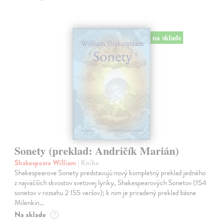
na sklade
Sonety (preklad: Andričík Marián)
Shakespeare William
| Kniha
Shakespearove Sonety predstavujú nový kompletný preklad jedného
z najväčších skvostov svetovej lyriky, Shakespearových Sonetov (154
sonetov v rozsahu 2 155 veršov); k nim je priradený preklad básne
Milenkin…
Na sklade
?