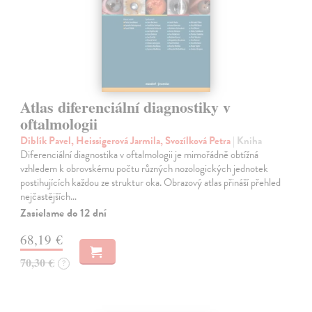
Atlas diferenciální diagnostiky v
oftalmologii
Diblík Pavel, Heissigerová Jarmila, Svozílková Petra
| Kniha
Diferenciální diagnostika v oftalmologii je mimořádně obtížná
vzhledem k obrovskému počtu různých nozologických jednotek
postihujících každou ze struktur oka. Obrazový atlas přináší přehled
nejčastějších…
Zasielame do 12 dní
68,19 €
70,30 €
?