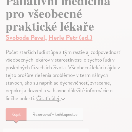
Paliativní medicína
pro všeobecné
praktické lékaře
Svoboda Pavel
,
Herle Petr (ed.)
Počet starších ľudí stúpa a tým rastie aj zodpovednosť
všeobecných lekárov v starostlivosti o týchto ľudí v
posledných fázach ich života. Všeobecní lekári nájdu v
tejto brožúre riešenia problémov v terminálnych
stavoch, ako sú napríklad dýchavičnosť, zvracanie,
nepokoj a dozvedia sa hlavne dôležité informácie o
liečbe bolesti.
Čítať ďalej
↓
Kúpiť
Rezervovať v kníhkupectve