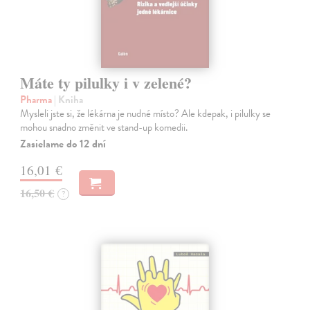
Máte ty pilulky i v zelené?
Pharma
| Kniha
Mysleli jste si, že lékárna je nudné místo? Ale kdepak, i pilulky se
mohou snadno změnit ve stand-up komedii.
Zasielame do 12 dní
16,01 €
16,50 €
?