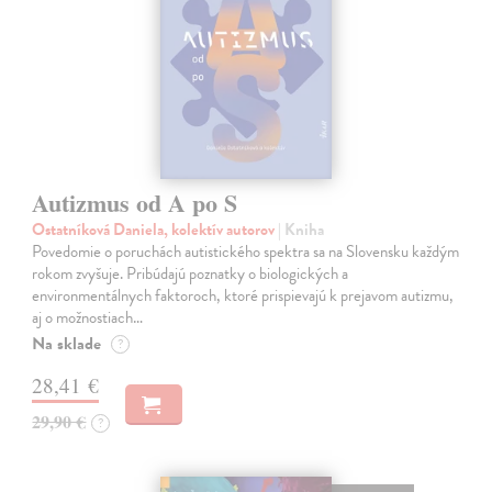
Autizmus od A po S
Ostatníková Daniela, kolektív autorov
| Kniha
Povedomie o poruchách autistického spektra sa na Slovensku každým
rokom zvyšuje. Pribúdajú poznatky o biologických a
environmentálnych faktoroch, ktoré prispievajú k prejavom autizmu,
aj o možnostiach…
Na sklade
?
28,41 €
29,90 €
?