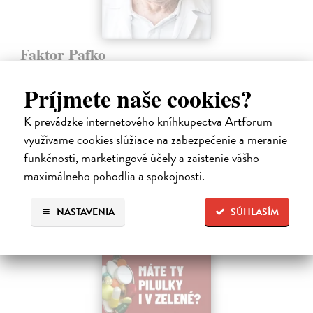
Faktor Pafko
Kadlecová Kateřina, Pafko Pavel
| Kniha
Profesor Pavel Pafko letos oslavil pětaosmdesátiny a za pár měsíců
Príjmete naše cookies?
šedesát let v témže zaměstnání, totiž jako břišní a hrudní chirurg III.
chirurgické kliniky 1. lékařské fakulty Univerzity Karlovy v Praze.…
K prevádzke internetového kníhkupectva Artforum
Zasielame do 12 dní
využívame cookies slúžiace na zabezpečenie a meranie
15,91 €
funkčnosti, marketingové účely a zaistenie vášho
maximálneho pohodlia a spokojnosti.
16,40 €
?
NASTAVENIA
SÚHLASÍM