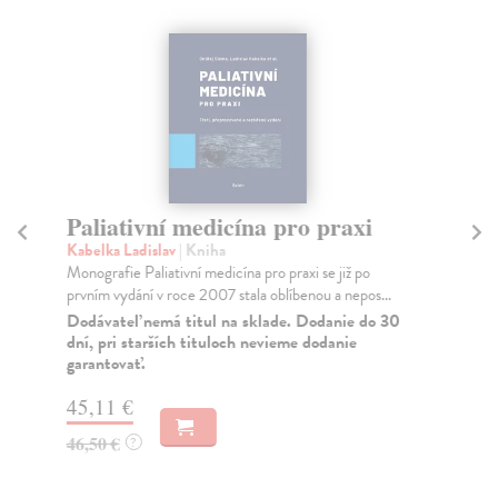
Paliativní medicína pro praxi
Z
Kabelka Ladislav
| Kniha
An
Monografie Paliativní medicína pro praxi se již po
Pub
prvním vydání v roce 2007 stala oblíbenou a nepos...
vše
Dodávateľ nemá titul na sklade. Dodanie do 30
Za
dní, pri starších tituloch nevieme dodanie
garantovať.
27
28
45,11 €
46,50 €
?