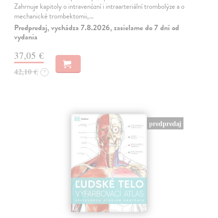
Zahrnuje kapitoly o intravenózní i intraarteriální trombolýze a o
mechanické trombektomii,…
Predpredaj, vychádza 7.8.2026, zasielame do 7 dní od
vydania
37,05 €
42,10 €
?
predpredaj