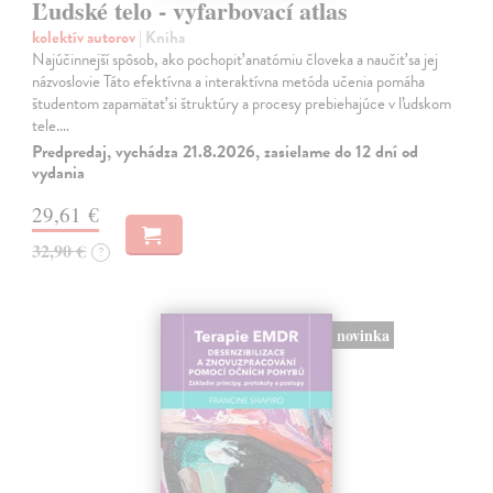
Ľudské telo - vyfarbovací atlas
kolektív autorov
| Kniha
Najúčinnejší spôsob, ako pochopiť anatómiu človeka a naučiť sa jej
názvoslovie Táto efektívna a interaktívna metóda učenia pomáha
študentom zapamätať si štruktúry a procesy prebiehajúce v ľudskom
tele.…
Predpredaj, vychádza 21.8.2026, zasielame do 12 dní od
vydania
29,61 €
32,90 €
?
novinka