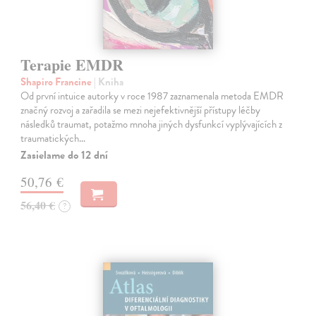
Terapie EMDR
Shapiro Francine
| Kniha
Od první intuice autorky v roce 1987 zaznamenala metoda EMDR
značný rozvoj a zařadila se mezi nejefektivnější přístupy léčby
následků traumat, potažmo mnoha jiných dysfunkcí vyplývajících z
traumatických…
Zasielame do 12 dní
50,76 €
56,40 €
?