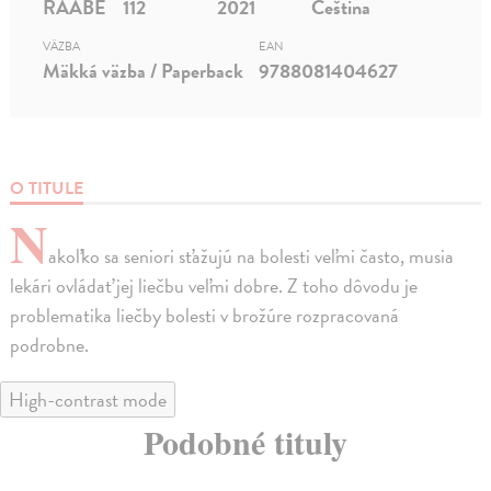
RAABE
112
2021
Čeština
VÄZBA
EAN
Mäkká väzba / Paperback
9788081404627
O TITULE
N
akoľko sa seniori sťažujú na bolesti veľmi často, musia
lekári ovládať jej liečbu veľmi dobre. Z toho dôvodu je
problematika liečby bolesti v brožúre rozpracovaná
podrobne.
High-contrast mode
Podobné tituly