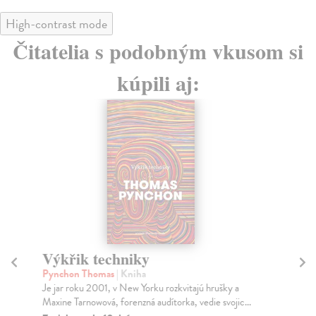
High-contrast mode
Čitatelia s podobným vkusom si
kúpili aj:
Výkřik techniky
G
pr
Pynchon Thomas
| Kniha
Je jar roku 2001, v New Yorku rozkvitajú hrušky a
kol
Maxine Tarnowová, forenzná audítorka, vedie svojic...
V p