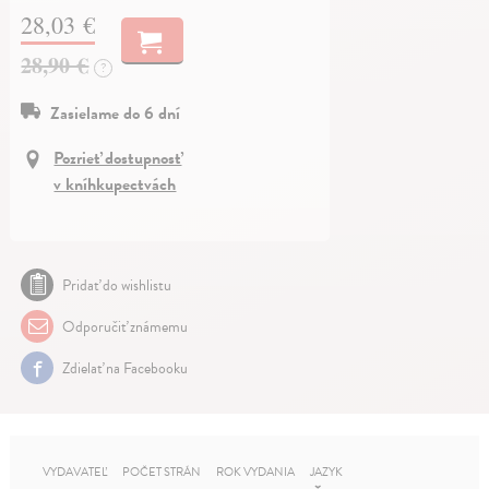
28,03 €
28,90 €
?
Zasielame do 6 dní
Pozrieť dostupnosť
v kníhkupectvách
Pridať do wishlistu
Odporučiť známemu
Zdielať na Facebooku
VYDAVATEĽ
POČET STRÁN
ROK VYDANIA
JAZYK