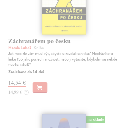
Záchranářem po česku
Hacala Luboš
| Kniha
Jak moc zle vám musí být, abyste si zavolali sanitku? Necháváte si
linku 155 jako poslední možnost, nebo ji vytáčíte, kdykoliv vás někde
trochu zabolí?
Zasielame do 14 dní
14,54 €
14,99 €
?
na sklade