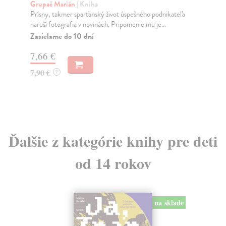
Grupač Marián
| Kniha
Sk
Prísny, takmer sparťanský život úspešného podnikateľa
Ukr
naruší fotografia v novinách. Pripomenie mu je...
oje
Zasielame do 10 dní
Do
7,66 €
16
7,90 €
16
?
Ďalšie z kategórie knihy pre deti
od 14 rokov
na sklade