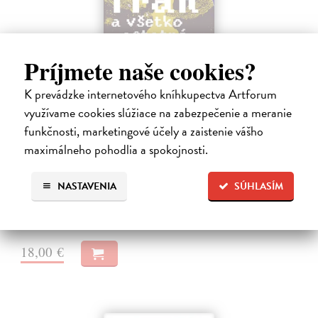
Príjmete naše cookies?
K prevádzke internetového kníhkupectva Artforum
využívame cookies slúžiace na zabezpečenie a meranie
Ja, Tran a všetko ostatné
funkčnosti, marketingové účely a zaistenie vášho
Kanaloš Martin
| Kniha
maximálneho pohodlia a spokojnosti.
Polovičný Róm Dezi a polovičný Vietnamec Tran, dvaja outsideri z
rozpadnutých rodín, majú spoločnú záľubu v pozorovaní oblohy. Kým
NASTAVENIA
SÚHLASÍM
si ich spolužiaci z malomestského gymnázia užívajú mladosť a výhody
života…
Na sklade
?
18,00 €