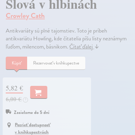
Slová v hlbinách
Crowley Cath
Antikvariáty sú plné tajomstiev. Toto je príbeh
antikvariátu Howling, kde čitatelia píšu listy neznámym
ľuďom, milencom, básnikom.
Čítať ďalej
↓
Kúpiť
Rezervovať v kníhkupectve
5,82 €
6,00 €
?
Zasielame do 5 dní
Pozrieť dostupnosť
v kníhkupectvách