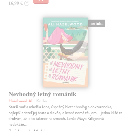
16,90 €
?
novinka
Nevhodný letný románik
Hazelwood Ali
| Kniha
Starší muž a mladšia žena, úspešný biotechnológ a doktorandka,
najlepší priateľ jej brata a dievča, o ktoré nemá záujem – jedno klišé za
druhým, až je to takmer na smiech. Lenže Maya Killgorová
nedokáže…