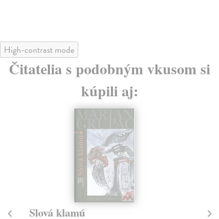
High-contrast mode
Čitatelia s podobným vkusom si
kúpili aj:
Slová klamú
U