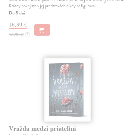
Krásny hokejista v jej predstavách nikdy nefiguroval.
Do 5 dní
16,39 €
16,90 €
?
Vražda medzi priateľmi