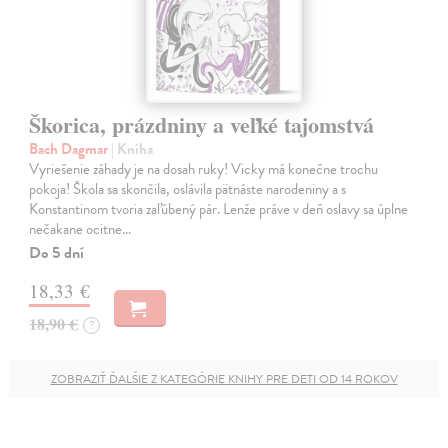
Škorica, prázdniny a veľké tajomstvá
Bach Dagmar
| Kniha
Vyriešenie záhady je na dosah ruky! Vicky má konečne trochu
pokoja! Škola sa skončila, oslávila pätnáste narodeniny a s
Konstantinom tvoria zaľúbený pár. Lenže práve v deň oslavy sa úplne
nečakane ocitne…
Do 5 dní
18,33 €
18,90 €
?
ZOBRAZIŤ ĎALŠIE Z KATEGÓRIE KNIHY PRE DETI OD 14 ROKOV