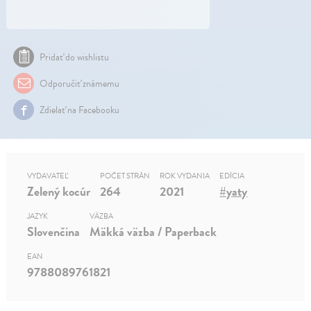
Pridať do wishlistu
Odporučiť známemu
Zdielať na Facebooku
VYDAVATEĽ
POČET STRÁN
ROK VYDANIA
EDÍCIA
Zelený kocúr
264
2021
#yaty
JAZYK
VÄZBA
Slovenčina
Mäkká väzba / Paperback
EAN
9788089761821