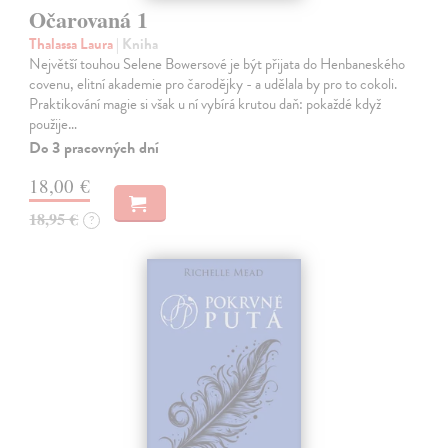
Očarovaná 1
Thalassa Laura
| Kniha
Největší touhou Selene Bowersové je být přijata do Henbaneského
covenu, elitní akademie pro čarodějky - a udělala by pro to cokoli.
Praktikování magie si však u ní vybírá krutou daň: pokaždé když
použije…
Do 3 pracovných dní
18,00 €
18,95 €
?