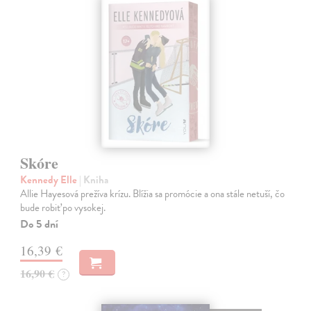
Skóre
Kennedy Elle
| Kniha
Allie Hayesová prežíva krízu. Blížia sa promócie a ona stále netuší, čo
bude robiť po vysokej.
Do 5 dní
16,39 €
16,90 €
?