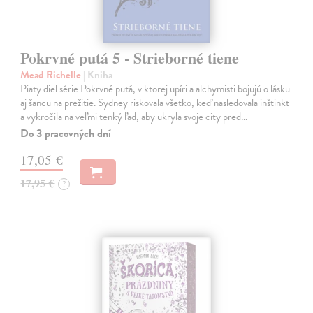
Pokrvné putá 5 - Strieborné tiene
Mead Richelle
| Kniha
Piaty diel série Pokrvné putá, v ktorej upíri a alchymisti bojujú o lásku
aj šancu na prežitie. Sydney riskovala všetko, keď nasledovala inštinkt
a vykročila na veľmi tenký ľad, aby ukryla svoje city pred…
Do 3 pracovných dní
17,05 €
17,95 €
?