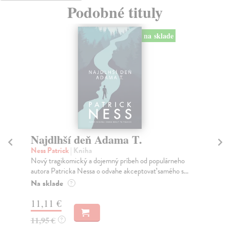
Podobné tituly
na sklade
Najdlhší deň Adama T.
Šť
Ness Patrick
| Kniha
Wi
Nový tragikomický a dojemný príbeh od populárneho
Hád
autora Patricka Nessa o odvahe akceptovať samého s...
jeh
Na sklade
Na
?
11,11 €
11
11,95 €
11
?