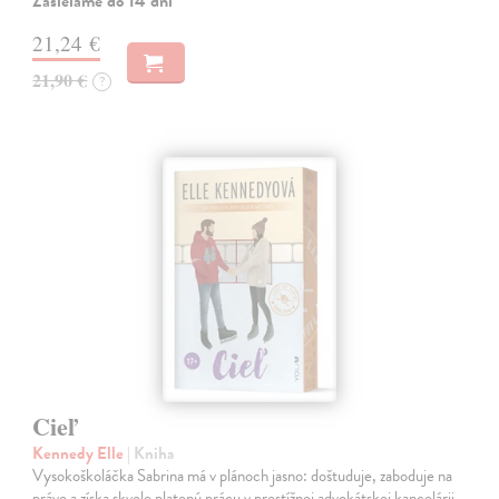
Zasielame do 14 dní
21,24 €
21,90 €
?
Cieľ
Kennedy Elle
| Kniha
Vysokoškoláčka Sabrina má v plánoch jasno: doštuduje, zaboduje na
práve a získa skvele platenú prácu v prestížnej advokátskej kancelárii.