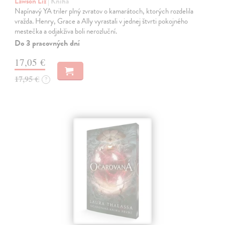
Lawson Liz
| Kniha
Napínavý YA triler plný zvratov o kamarátoch, ktorých rozdelila
vražda. Henry, Grace a Ally vyrastali v jednej štvrti pokojného
mestečka a odjakživa boli nerozluční.
Do 3 pracovných dní
17,05 €
17,95 €
?