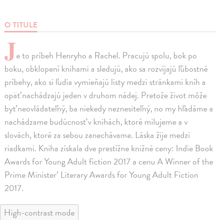
O TITULE
J
e to príbeh Henryho a Rachel. Pracujú spolu, bok po
boku, obklopení knihami a sledujú, ako sa rozvíjajú ľúbostné
príbehy, ako si ľudia vymieňajú listy medzi stránkami kníh a
opäť nachádzajú jeden v druhom nádej. Pretože život môže
byť neovládateľný, ba niekedy neznesiteľný, no my hľadáme a
nachádzame budúcnosť v knihách, ktoré milujeme a v
slovách, ktoré za sebou zanechávame. Láska žije medzi
riadkami. Kniha získala dve prestížne knižné ceny: Indie Book
Awards for Young Adult fiction 2017 a cenu A Winner of the
Prime Minister’ Literary Awards for Young Adult Fiction
2017.
High-contrast mode