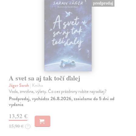
predpredaj
A svet sa aj tak točí ďalej
Jäger Sarah
| Kniha
Voda, zmrzlina, výlety. Čo cez prázdniny robíte najradšej?
Predpredaj, vychádza 26.8.2026, zasielame do 5 dní od
vydania
13,52 €
15,90 €
?