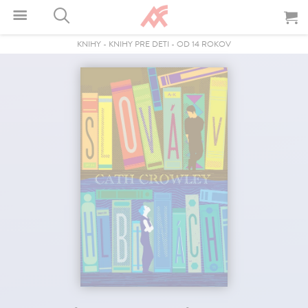
KNIHY
-
KNIHY PRE DETI
-
OD 14 ROKOV