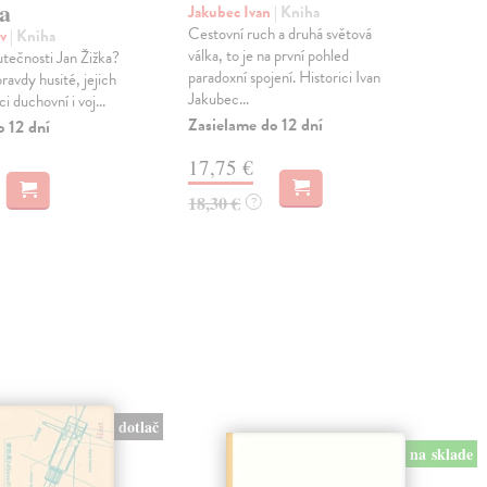
a
Jakubec Ivan
| Kniha
Tuc
Cestovní ruch a druhá světová
Oce
av
| Kniha
válka, to je na první pohled
Stan
utečnosti Jan Žižka?
paradoxní spojení. Historici Ivan
Ďábe
ravdy husité, jejich
Jakubec...
a Jul
ci duchovní i voj...
Zasielame do 12 dní
Zas
o 12 dní
17,75 €
20
18,30 €
21,
?
dotlač
na sklade