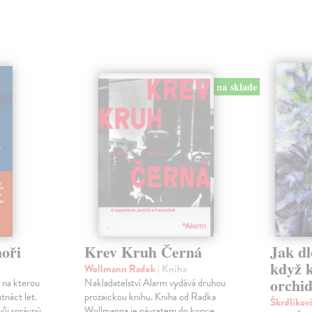
na sklade
oři
Krev Kruh Černá
Jak dl
když 
Wollmann Radek
| Kniha
orchid
 na kterou
Nakladatelství Alarm vydává druhou
tnáct let.
prozaickou knihu. Kniha od Radka
Škrdlíkov
vůj správný
Wollmanna je návratem do konce