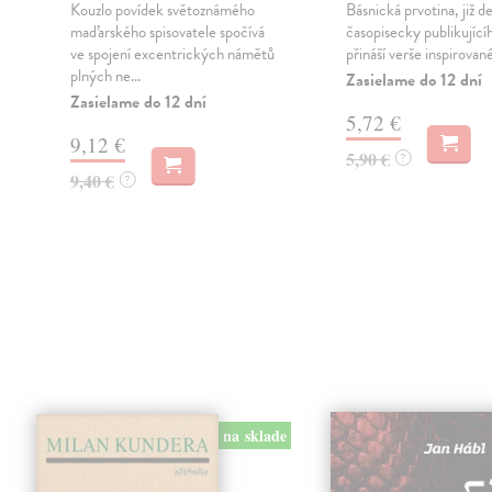
Kouzlo povídek světoznámého
Básnická prvotina, již de
maďarského spisovatele spočívá
časopisecky publikující
ve spojení excentrických námětů
přináší verše inspirované
plných ne...
Zasielame do 12 dní
Zasielame do 12 dní
5,72 €
9,12 €
5,90 €
?
9,40 €
?
na sklade