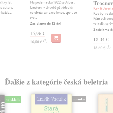
Trocnov
sítky let
Na podzim roku 1922 se Albert
ho autora,
Einstein, v té době již vědecká
Konáš Jarosl
 každo...
celebrita par excellence, spolu se
Kdo byl ve sk
svo...
Kým byli doop
Zasielame do 12 dní
velitelé, správ
Zasielame d
15,96 €
18,04 €
16,80 €
?
18,60 €
?
Ďalšie z kategórie česká beletria
novinka
na sklade