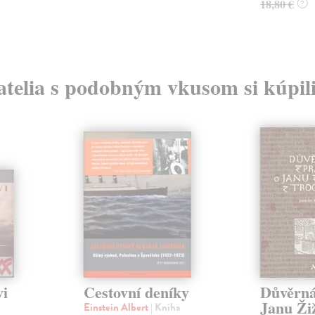
18,80 €
?
atelia s podobným vkusom si kúpili
vi
Cestovní deníky
Důvěrná
Janu Žiž
Einstein Albert
| Kniha