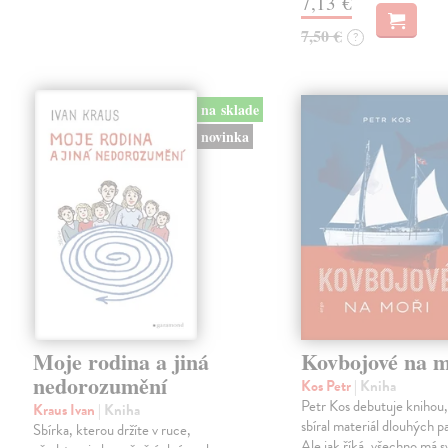
7,13 €
7,50 €
?
na sklade
novinka
Moje rodina a jiná
Kovbojové na m
nedorozumění
Kos Petr
| Kniha
Petr Kos debutuje knihou,
Kraus Ivan
| Kniha
sbíral materiál dlouhých pa
Sbírka, kterou držíte v ruce,
Ale jak říká, všechno má s