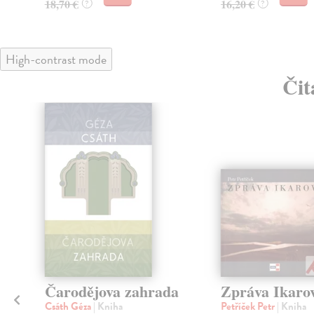
18,70 €
16,20 €
?
?
High-contrast mode
Čit
Čarodějova zahrada
Zpráva Ikaro
Csáth Géza
| Kniha
Petříček Petr
| Kniha