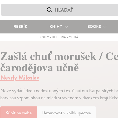
REBRÍK
KNIHY
BOOKS
KNIHY
-
BELETRIA
-
ČESKÁ
Zašlá chuť morušek / Ce
čarodějova učně
Nevrlý Miloslav
Nové vydání dvou nedostupných textů autora Karpatských her
barvitou vzpomínkou na mládí stráveném v divokém kraji Krk
Kúpiť
na webe
Rezervovať v kníhkupectve