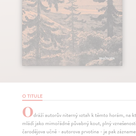
O TITULE
O
dráží autorův niterný vztah k těmto horám, na k
mládí jako mimořádně půvabný kout, plný vznešenost
čarodějova učně - autorova prvotina - je pak záznam