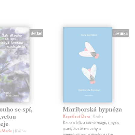
novinka
dotlač
ouho se spí,
Mariborská hypnóza
kvetou
Kaprálová Dora
| Kniha
eje
Kniha o bílé a černé magii, smyslu
psaní, životě mouchy a
á Marie
| Kniha
hypnotizérovi, o mariborském