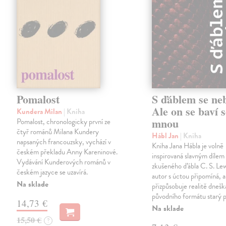
Pomalost
S ďáblem se ne
Ale on se baví s
Kundera Milan
| Kniha
mnou
Pomalost, chronologicky první ze
čtyř románů Milana Kundery
Hábl Jan
| Kniha
napsaných francouzsky, vychází v
Kniha Jana Hábla je volně
českém překladu Anny Kareninové.
inspirovaná slavným díle
Vydávání Kunderových románů v
zkušeného ďábla C. S. Lew
českém jazyce se uzavírá.
autor s úctou připomíná, a
Na sklade
přizpůsobuje realitě dneš
původního formátu starý 
14,73 €
Na sklade
15,50 €
?