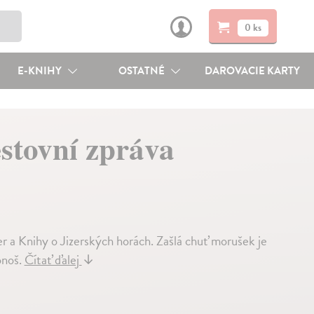
0 ks
E-KNIHY
OSTATNÉ
DAROVACIE KARTY
stovní zpráva
 a Knihy o Jizerských horách. Zašlá chuť morušek je
onoš.
Čítať ďalej
↓