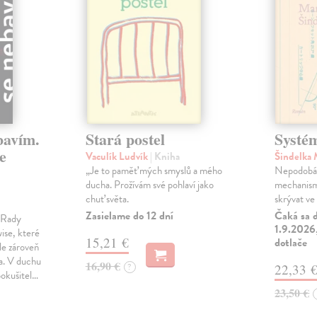
bavím.
Stará postel
Systé
e
Vaculík Ludvík
| Kniha
Šindelka
„Je to paměť mých smyslů a mého
Nepodobá s
ducha. Prožívám své pohlaví jako
mechanism
chuť světa.
skrývat ve 
Zasielame do 12 dní
Čaká sa d
m Rady
1.9.2026,
ise, které
15,21 €
dotlače
le zároveň
ka. V duchu
16,90 €
?
22,33 
pokušitel…
23,50 €