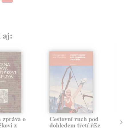
 aj:
 zpráva o
Cestovní ruch pod
Ta
kovi z
dohledem třetí říše
ži