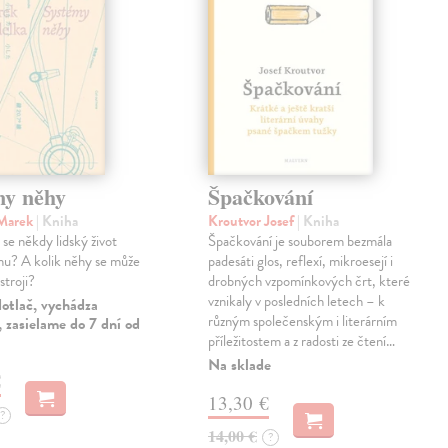
my něhy
Špačkování
 Marek
| Kniha
Kroutvor Josef
| Kniha
e někdy lidský život
Špačkování je souborem bezmála
u? A kolik něhy se může
padesáti glos, reflexí, mikroesejí i
stroji?
drobných vzpomínkových črt, které
vznikaly v posledních letech – k
otlač, vychádza
různým společenským i literárním
 zasielame do 7 dní od
příležitostem a z radosti ze čtení…
Na sklade
€
13,30 €
?
14,00 €
?