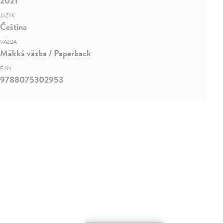
2021
JAZYK
Čeština
VÄZBA
Mäkká väzba / Paperback
EAN
9788075302953