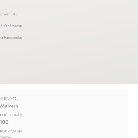
o wishlistu
čiť známemu
 na Facebooku
VYDAVATEĽ
Malvern
POČET STRÁN
100
ROK VYDANIA