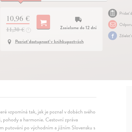
Pridať d
10,96 €
Odporu
Zasielame do 12 dní
11,30 €
?
Zdielať
Pozrieť dostupnosť v kníhkupectvách
teré vzpomíná tak, jak je poznal v dobách svého
i, pohody a harmonie. Cestovní zpráva
em putování po východním a jižním Slovensku s