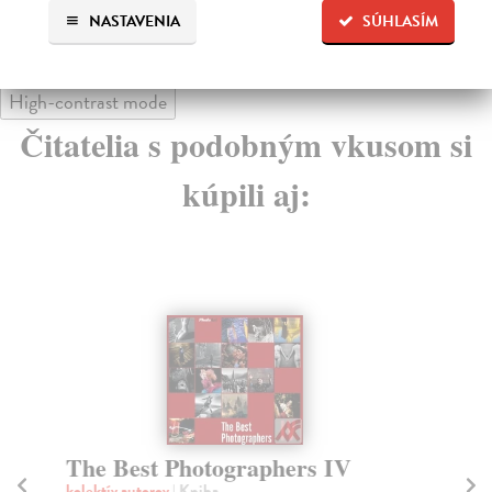
NASTAVENIA
SÚHLASÍM
High-contrast mode
Čitatelia s podobným vkusom si
kúpili aj:
The Best Photographers IV
T
P
kolektív autorov
| Kniha