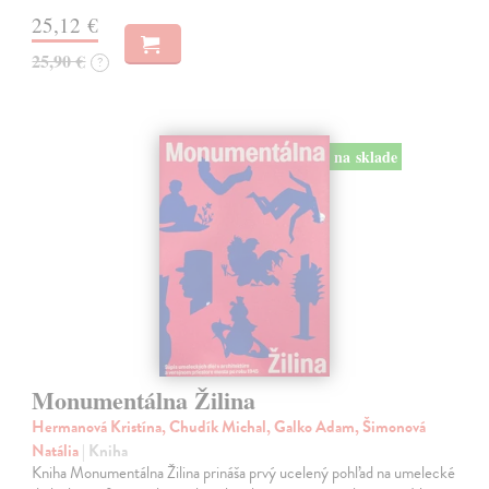
25,12 €
25,90 €
?
na sklade
Monumentálna Žilina
Hermanová Kristína, Chudík Michal, Galko Adam, Šimonová
Natália
| Kniha
Kniha Monumentálna Žilina prináša prvý ucelený pohľad na umelecké