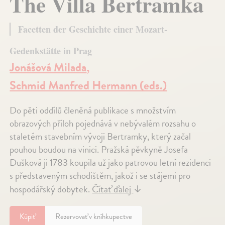
The Villa Bertramka
Facetten der Geschichte einer Mozart-
Gedenkstätte in Prag
Jonášová Milada
,
Schmid Manfred Hermann (eds.)
Do pěti oddílů členěná publikace s množstvím
obrazových příloh pojednává v nebývalém rozsahu o
staletém stavebním vývoji Bertramky, který začal
pouhou boudou na vinici. Pražská pěvkyně Josefa
Dušková ji 1783 koupila už jako patrovou letní rezidenci
s představeným schodištěm, jakož i se stájemi pro
hospodářský dobytek.
Čítať ďalej
↓
Kúpiť
Rezervovať v kníhkupectve