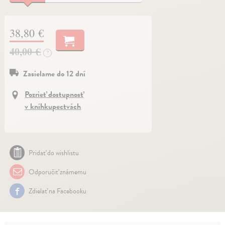
38,80 €
40,00 €
?
Zasielame do 12 dní
Pozrieť dostupnosť
v kníhkupectvách
Pridať do wishlistu
Odporučiť známemu
Zdielať na Facebooku