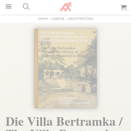
KNIHY
-
UMENIE
-
ARCHITEKTÚRA
Die Villa Bertramka /