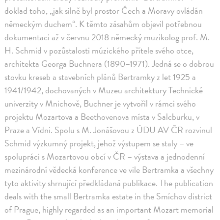
doklad toho, „jak silně byl prostor Čech a Moravy ovládán
německým duchem“. K těmto zásahům objevil potřebnou
dokumentaci až v červnu 2018 německý muzikolog prof. M.
H. Schmid v pozůstalosti múzického přítele svého otce,
architekta Georga Buchnera (1890–1971). Jedná se o dobrou
stovku kreseb a stavebních plánů Bertramky z let 1925 a
1941/1942, dochovaných v Muzeu architektury Technické
univerzity v Mnichově, Buchner je vytvořil v rámci svého
projektu Mozartova a Beethovenova místa v Salcburku, v
Praze a Vídni. Spolu s M. Jonášovou z ÚDU AV ČR rozvinul
Schmid výzkumný projekt, jehož výstupem se staly – ve
spolupráci s Mozartovou obcí v ČR – výstava a jednodenní
mezinárodní vědecká konference ve vile Bertramka a všechny
tyto aktivity shrnující předkládaná publikace. The publication
deals with the small Bertramka estate in the Smíchov district
of Prague, highly regarded as an important Mozart memorial