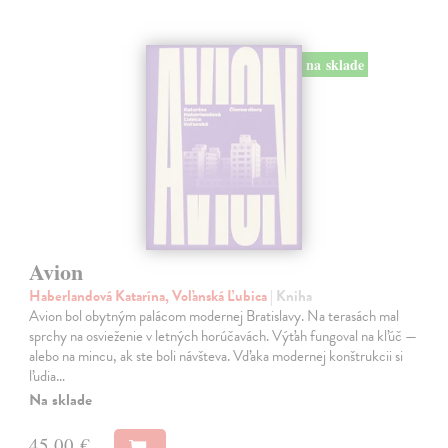
na sklade
Avion
Haberlandová Katarína, Voľanská Ľubica
| Kniha
Avion bol obytným palácom modernej Bratislavy. Na terasách mal
sprchy na osvieženie v letných horúčavách. Výťah fungoval na kľúč —
alebo na mincu, ak ste boli návšteva. Vďaka modernej konštrukcii si
ľudia…
Na sklade
45,00 €