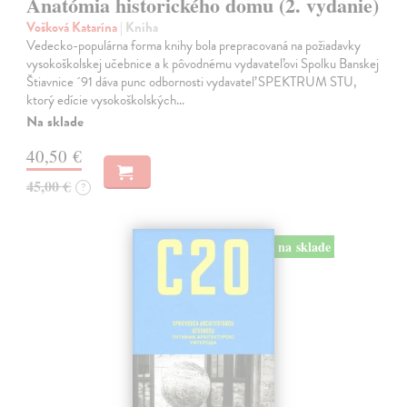
Anatómia historického domu (2. vydanie)
Vošková Katarína
| Kniha
Vedecko-populárna forma knihy bola prepracovaná na požiadavky
vysokoškolskej učebnice a k pôvodnému vydavateľovi Spolku Banskej
Štiavnice ´91 dáva punc odbornosti vydavateľ SPEKTRUM STU,
ktorý edície vysokoškolských…
Na sklade
40,50 €
45,00 €
?
na sklade