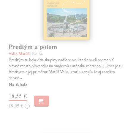
Predtým a potom
Vallo Matúš
| Kniha
Predtým tu bola vízia skupiny nadšencov, ktorí chceli premeniť
hlavné mesto Slovenska na modernú európsku metropolu. Dnes je tu
Bratislava a jej primátor Matúš Vallo, ktorí ukazujú, že aj zdanlivo
naivné…
Na sklade
18,55 €
19,95 €
?