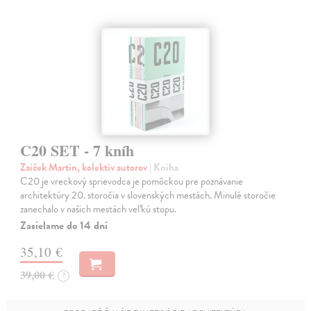
C20 SET - 7 kníh
Zaiček Martin, kolektív autorov
| Kniha
C20 je vreckový sprievodca je pomôckou pre poznávanie
architektúry 20. storočia v slovenských mestách. Minulé storočie
zanechalo v našich mestách veľkú stopu.
Zasielame do 14 dní
35,10 €
39,00 €
?