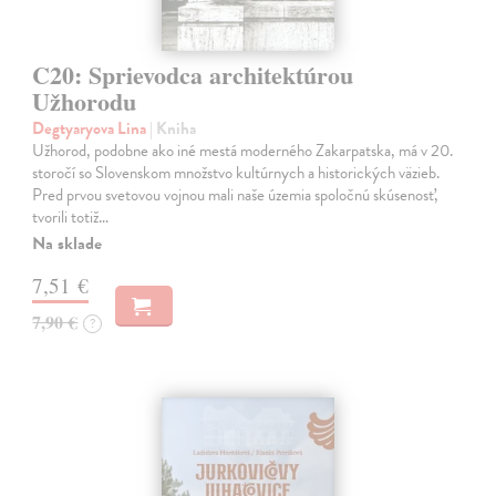
C20: Sprievodca architektúrou
Užhorodu
Degtyaryova Lina
| Kniha
Užhorod, podobne ako iné mestá moderného Zakarpatska, má v 20.
storočí so Slovenskom množstvo kultúrnych a historických väzieb.
Pred prvou svetovou vojnou mali naše územia spoločnú skúsenosť,
tvorili totiž…
Na sklade
7,51 €
7,90 €
?