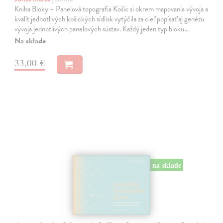
Kniha Bloky – Panelová topografia Košíc si okrem mapovania vývoja a
kvalít jednotlivých košických sídlisk vytýčila za cieľ popísať aj genézu
vývoja jednotlivých panelových sústav. Každý jeden typ bloku…
Na sklade
33,00 €
na sklade