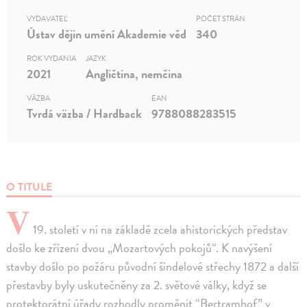
VYDAVATEĽ
POČET STRÁN
Ústav dějin umění Akademie věd
340
ROK VYDANIA
JAZYK
2021
Angličtina, nemčina
VÄZBA
EAN
Tvrdá väzba / Hardback
9788088283515
O TITULE
V
19. století v ní na základě zcela ahistorických představ
došlo ke zřízení dvou „Mozartových pokojů“. K navýšení
stavby došlo po požáru původní šindelové střechy 1872 a další
přestavby byly uskutečněny za 2. světové války, když se
protektorátní úřady rozhodly proměnit “Bertramhof” v