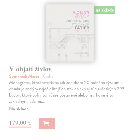
na sklade
V objatí živlov
Semančík Maroš
| Kniha
Monografia, ktorá vznikla na základe skoro 20 ročného výskumu
obsahuje analýzy najdôležitejších stavieb ako aj súpis všetkých 293
budov, ktoré boli v tom čase postavené alebo navrhované so
základnými údajmi.…
Na sklade
179,00 €