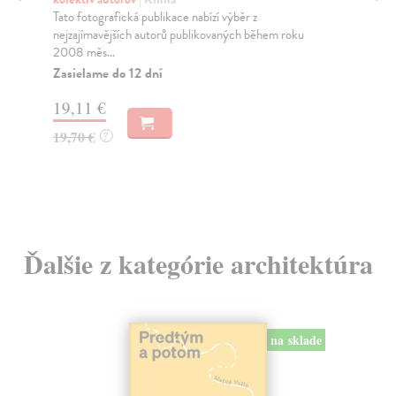
Tato fotografická publikace nabízí výběr z
Koc
nejzajímavějších autorů publikovaných během roku
Kni
2008 měs...
Th
202
Zasielame do 12 dní
Za
19,11 €
20
19,70 €
?
21
Ďalšie z kategórie architektúra
na sklade