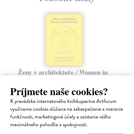
Ženy v architektuře / Women in
D
Architecture
Láb
Lad
Brůhová Klára
| Kniha
Príjmete naše cookies?
sou
Publikace představuje téma žen v architektuře druhé
poloviny 20. století jak z hlediska dějin archit...
Za
K prevádzke internetového kníhkupectva Artforum
Zasielame do 12 dní
využívame cookies slúžiace na zabezpečenie a meranie
40
50,15 €
funkčnosti, marketingové účely a zaistenie vášho
41
maximálneho pohodlia a spokojnosti.
51,70 €
?