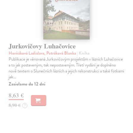
Jurkovičovy Luhačovice
Horňáková Ladislava, Petráková Blanka
| Kniha
Publikace je věnovaná Jurkovičovým projektům v lázních Luhačovice
a to jak postaveným, tak nepostaveným. Třetí vydání je doplněno
nově textem o Slunečních lázních a jejich rekonstrukci a také fotkami
jak…
Zasielame do 12 dní
8,63 €
8,90 €
?