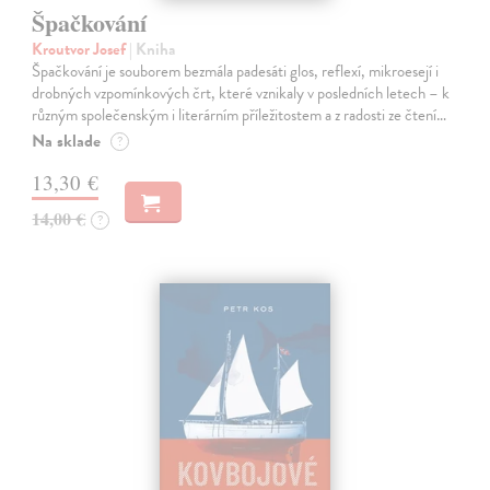
Špačkování
Kroutvor Josef
| Kniha
Špačkování je souborem bezmála padesáti glos, reflexí, mikroesejí i
drobných vzpomínkových črt, které vznikaly v posledních letech – k
různým společenským i literárním příležitostem a z radosti ze čtení…
Na sklade
?
13,30 €
14,00 €
?