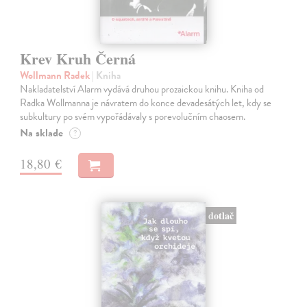
Krev Kruh Černá
Wollmann Radek
| Kniha
Nakladatelství Alarm vydává druhou prozaickou knihu. Kniha od
Radka Wollmanna je návratem do konce devadesátých let, kdy se
subkultury po svém vypořádávaly s porevolučním chaosem.
Na sklade
?
18,80 €
dotlač