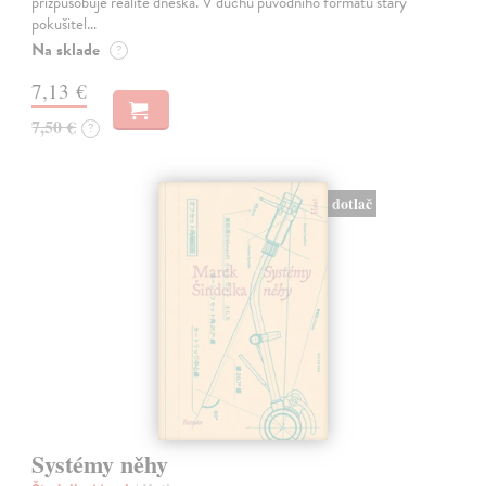
přizpůsobuje realitě dneška. V duchu původního formátu starý
pokušitel…
Na sklade
?
7,13 €
7,50 €
?
dotlač
Systémy něhy