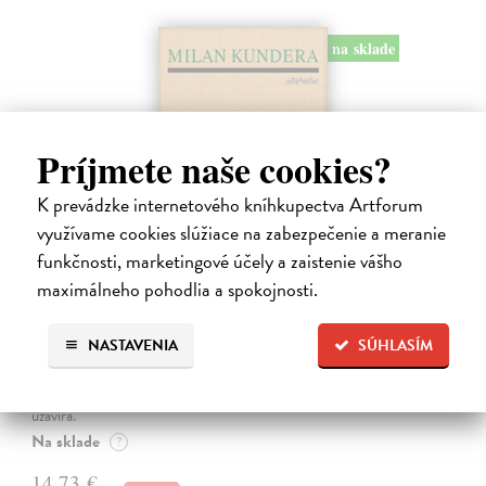
na sklade
Príjmete naše cookies?
K prevádzke internetového kníhkupectva Artforum
využívame cookies slúžiace na zabezpečenie a meranie
funkčnosti, marketingové účely a zaistenie vášho
maximálneho pohodlia a spokojnosti.
Pomalost
Kundera Milan
| Kniha
NASTAVENIA
SÚHLASÍM
Pomalost, chronologicky první ze čtyř románů Milana Kundery
napsaných francouzsky, vychází v českém překladu Anny
Kareninové. Vydávání Kunderových románů v českém jazyce se
uzavírá.
Na sklade
?
14,73 €