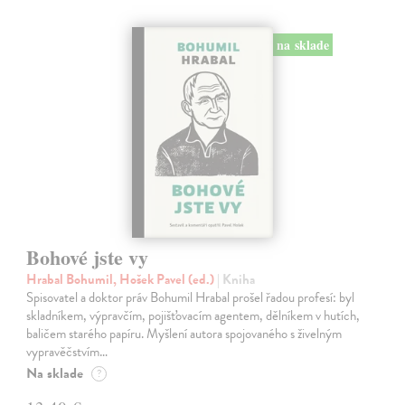
na sklade
Bohové jste vy
Hrabal Bohumil, Hošek Pavel (ed.)
| Kniha
Spisovatel a doktor práv Bohumil Hrabal prošel řadou profesí: byl
skladníkem, výpravčím, pojišťovacím agentem, dělníkem v hutích,
baličem starého papíru. Myšlení autora spojovaného s živelným
vypravěčstvím…
Na sklade
?