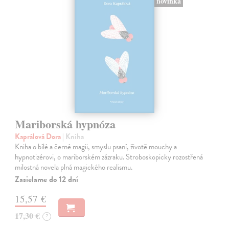
novinka
Mariborská hypnóza
Kaprálová Dora
| Kniha
Kniha o bílé a černé magii, smyslu psaní, životě mouchy a
hypnotizérovi, o mariborském zázraku. Stroboskopicky rozostřená
milostná novela plná magického realismu.
Zasielame do 12 dní
15,57 €
17,30 €
?