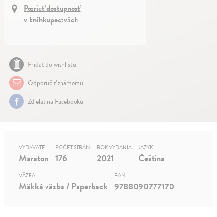
Pozrieť dostupnosť
v kníhkupectvách
Pridať do wishlistu
Odporučiť známemu
Zdielať na Facebooku
VYDAVATEĽ
POČET STRÁN
ROK VYDANIA
JAZYK
Maraton
176
2021
Čeština
VÄZBA
EAN
Mäkká väzba / Paperback
9788090777170