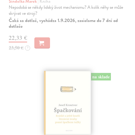
Šindelka Marek
| Kniha
Nepodobá se někdy lidský život mechanismu? A kolik něhy se může
skrývat ve stroji?
Čaká sa dotlač, vychádza 1.9.2026, zasielame do 7 dní od
dotlače
22,33 €
23,50 €
?
na sklade