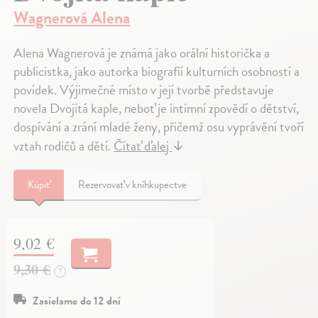
Wagnerová Alena
Alena Wagnerová je známá jako orální historička a
publicistka, jako autorka biografií kulturních osobností a
povídek. Výjimečné místo v její tvorbě představuje
novela Dvojitá kaple, neboť je intimní zpovědí o dětství,
dospívání a zrání mladé ženy, přičemž osu vyprávění tvoří
vztah rodičů a dětí.
Čítať ďalej
↓
Kúpiť
Rezervovať v kníhkupectve
9,02 €
9,30 €
?
Zasielame do 12 dní