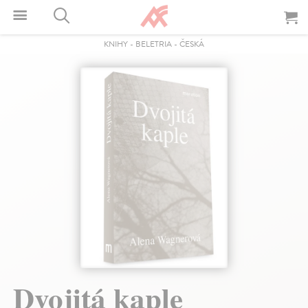
KNIHY
-
BELETRIA
-
ČESKÁ
Dvojitá kaple