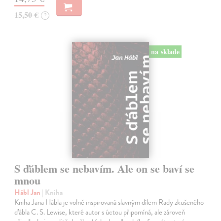
15,50 €
?
na sklade
S ďáblem se nebavím. Ale on se baví se
mnou
Hábl Jan
| Kniha
Kniha Jana Hábla je volně inspirovaná slavným dílem Rady zkušeného
ďábla C. S. Lewise, které autor s úctou připomíná, ale zároveň