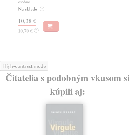
osobno...
Za
Na sklade
?
9,
10,38 €
9,
10,70 €
?
High-contrast mode
Čitatelia s podobným vkusom si
kúpili aj: