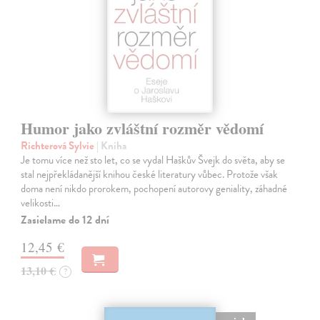
Humor jako zvláštní rozměr vědomí
Richterová Sylvie
| Kniha
Je tomu více než sto let, co se vydal Haškův Švejk do světa, aby se
stal nejpřekládanější knihou české literatury vůbec. Protože však
doma není nikdo prorokem, pochopení autorovy geniality, záhadné
velikosti…
Zasielame do 12 dní
12,45 €
13,10 €
?