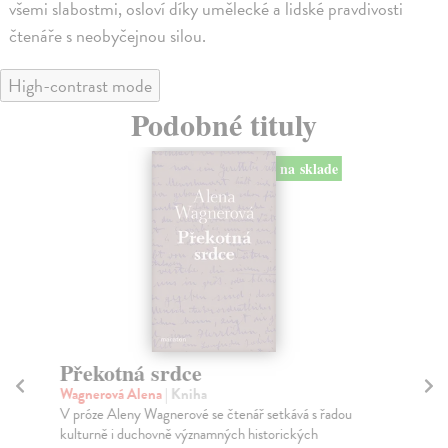
všemi slabostmi, osloví díky umělecké a lidské pravdivosti
čtenáře s neobyčejnou silou.
High-contrast mode
Podobné tituly
na sklade
Překotná srdce
S
Wagnerová Alena
| Kniha
Wa
V próze Aleny Wagnerové se čtenář setkává s řadou
Roz
kulturně i duchovně významných historických
gra