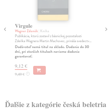
Virgule
K
Wagner Zdeněk
| Kniha
Re
Publikácia, ktorú zostavil z básnickej pozostalosti
Spo
Zdeňka Wagnera Martin Machovec, prináša svedectv...
pre
Dodávateľ nemá titul na sklade. Dodanie do 30
Za
dní, pri starších tituloch nevieme dodanie
garantovať.
7,
7,
9,12 €
9,40 €
?
Ďalšie z kategórie česká beletria