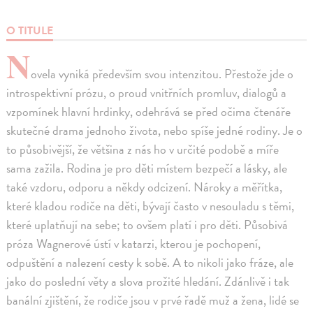
O TITULE
N
ovela vyniká především svou intenzitou. Přestože jde o
introspektivní prózu, o proud vnitřních promluv, dialogů a
vzpomínek hlavní hrdinky, odehrává se před očima čtenáře
skutečné drama jednoho života, nebo spíše jedné rodiny. Je o
to působivější, že většina z nás ho v určité podobě a míře
sama zažila. Rodina je pro děti místem bezpečí a lásky, ale
také vzdoru, odporu a někdy odcizení. Nároky a měřítka,
které kladou rodiče na děti, bývají často v nesouladu s těmi,
které uplatňují na sebe; to ovšem platí i pro děti. Působivá
próza Wagnerové ústí v katarzi, kterou je pochopení,
odpuštění a nalezení cesty k sobě. A to nikoli jako fráze, ale
jako do poslední věty a slova prožité hledání. Zdánlivě i tak
banální zjištění, že rodiče jsou v prvé řadě muž a žena, lidé se