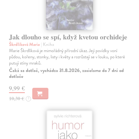
Jak dlouho se spí, když kvetou orchideje
Škrdlíková Marie
| Kniha
Marie Škrdlíková je mimořádný přírodní úkaz. Její povídky voní
půdou, kořeny, stonky, listy i květy a rozrůstají se v louku, po které
putují stíny mraků.
Čaká sa dotlač, vychádza 31.8.2026, zasielame do 7 dní od
dotlače
9,99 €
10,30 €
?