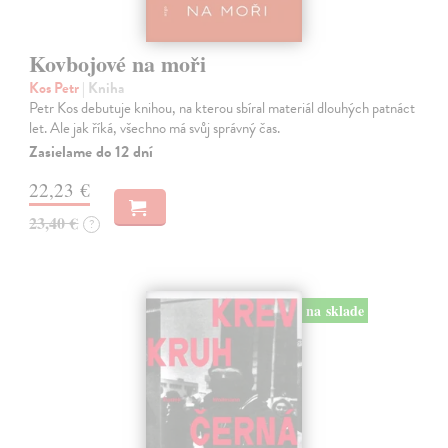
Kovbojové na moři
Kos Petr
| Kniha
Petr Kos debutuje knihou, na kterou sbíral materiál dlouhých patnáct
let. Ale jak říká, všechno má svůj správný čas.
Zasielame do 12 dní
22,23 €
23,40 €
?
na sklade