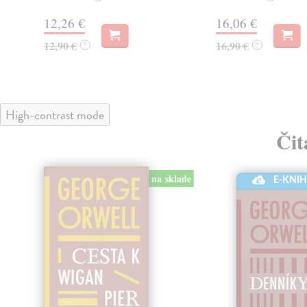
12,26 €
16,06 €
12,90 €
16,90 €
?
?
High-contrast mode
Čit
na sklade
E-KNI