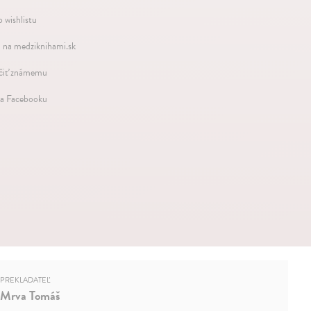
 wishlistu
 na medziknihami.sk
iť známemu
na Facebooku
PREKLADATEĽ
Mrva Tomáš