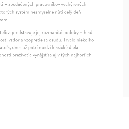
osti – zbedačených pracovníkov vychýrených
, ktorých systém nezmyselne núti celý deň
kami.
teľovi predstavuje jej rozmanité podoby – hlad,
osť, vzdor a vzopretie sa osudu. Trvalo niekoľko
teľa, dnes už patrí medzi klasické diela
sti prežívať a vynájsť sa aj v tých najhorších