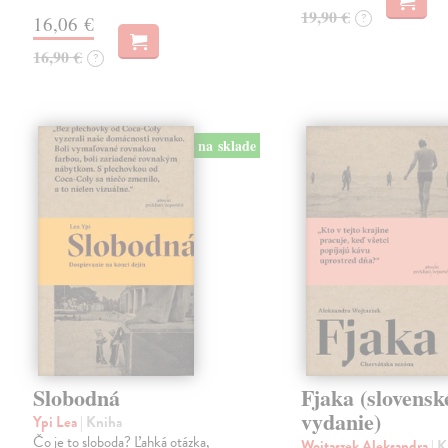
19,90 €
?
16,06 €
16,90 €
?
na sklade
Slobodná
Fjaka (slovensk
vydanie)
Ypi Lea
| Kniha
Čo je to sloboda? Ľahká otázka,
Wojtaszek Aleksandra
| 