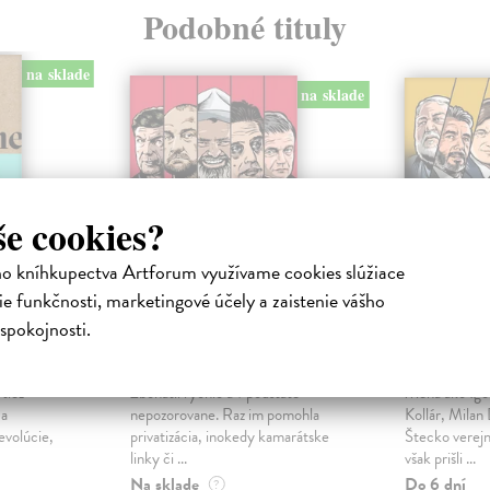
Podobné tituly
na sklade
na sklade
še cookies?
ho kníhkupectva Artforum využívame cookies slúžiace
e funkčnosti, marketingové účely a zaistenie vášho
spokojnosti.
Oligarchovia
Magnát
ha
Vašuta Tomáš
| Kniha
Vašuta Tomá
 tiež
Zbohatli rýchlo a v podstate
Mená ako Igor
 a
nepozorovane. Raz im pomohla
Kollár, Milan
evolúcie,
privatizácia, inokedy kamarátske
Štecko verejn
linky či ...
však prišli ...
Na sklade
Do 6 dní
?