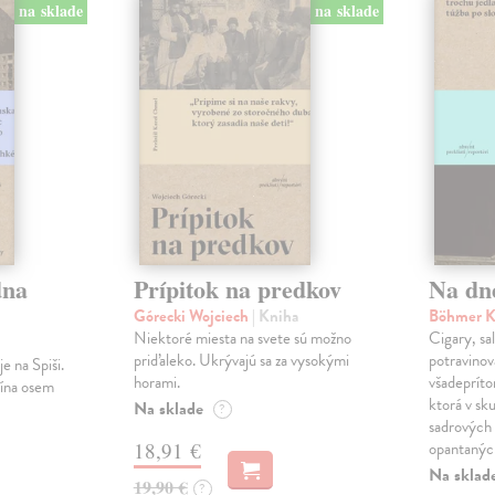
na sklade
na sklade
dna
Prípitok na predkov
Na dn
Górecki Wojciech
| Kniha
Böhmer K
Niektoré miesta na svete sú možno
Cigary, sal
priďaleko. Ukrývajú sa za vysokými
potravinová
e na Spiši.
horami.
všadepríto
lína osem
ktorá v sku
Na sklade
?
sadrových 
18,91 €
opantanýc
Na sklad
19,90 €
?