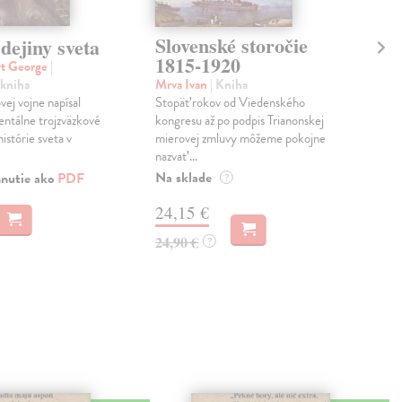
Slovenské storočie
dejiny sveta
Sp
1815-1920
na
rt George
|
 kniha
Mrva Ivan
| Kniha
Mrv
vej vojne napísal
Stopäť rokov od Viedenského
kni
ntálne trojzväzkové
kongresu až po podpis Trianonskej
Mon
istórie sveta v
mierovej zmluvy môžeme pokojne
fen
nazvať ...
Slov
najk
Na sklade
hnutie ako
PDF
?
24,15 €
MO
24,90 €
?
5,