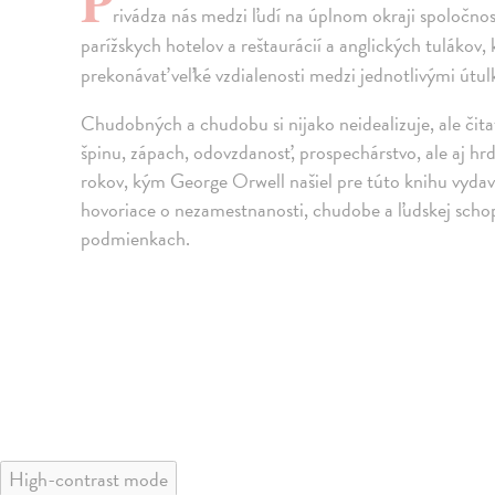
P
rivádza nás medzi ľudí na úplnom okraji spoločn
parížskych hotelov a reštaurácií a anglických tulákov
prekonávať veľké vzdialenosti medzi jednotlivými útul
Chudobných a chudobu si nijako neidealizuje, ale čita
špinu, zápach, odovzdanosť, prospechárstvo, ale aj hrd
rokov, kým George Orwell našiel pre túto knihu vydava
hovoriace o nezamestnanosti, chudobe a ľudskej schopno
podmienkach.
High-contrast mode