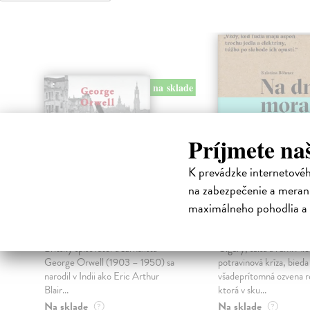
klade
na sklade
Príjmete na
K prevádzke internetové
na zabezpečenie a merani
maximálneho pohodlia a 
Ruiny
Na dne mora
Orwell George
| Kniha
Böhmer Kristína
| Kni
Britský spisovateľ a žurnalista
Cigary, salsa a rum. Ale
George Orwell (1903 – 1950) sa
potravinová kríza, bieda
narodil v Indii ako Eric Arthur
všadeprítomná ozvena r
Blair...
ktorá v sku...
Na sklade
Na sklade
?
?