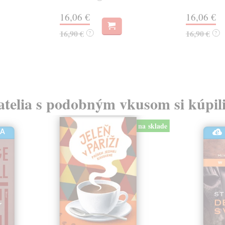
16,06 €
16,06 €
16,90 €
16,90 €
?
?
atelia s podobným vkusom si kúpili
na sklade
HA