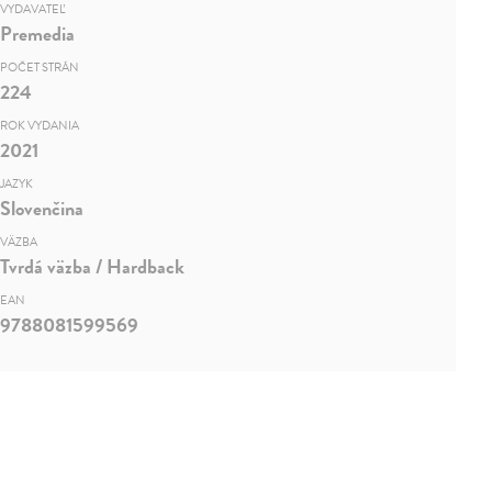
VYDAVATEĽ
Premedia
POČET STRÁN
224
ROK VYDANIA
2021
JAZYK
Slovenčina
VÄZBA
Tvrdá väzba / Hardback
EAN
9788081599569