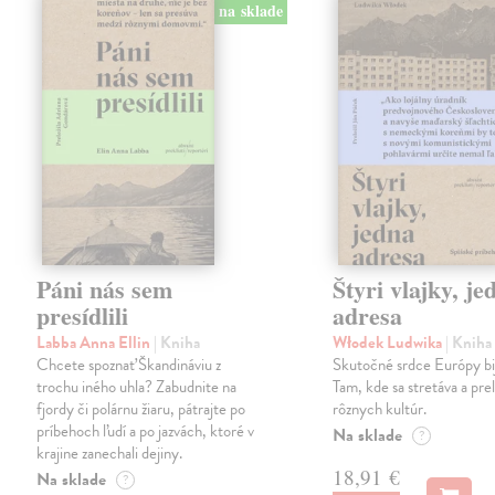
na sklade
Páni nás sem
Štyri vlajky, je
presídlili
adresa
Labba Anna Ellin
| Kniha
Włodek Ludwika
| Kniha
Chcete spoznať Škandináviu z
Skutočné srdce Európy bij
trochu iného uhla? Zabudnite na
Tam, kde sa stretáva a pre
fjordy či polárnu žiaru, pátrajte po
rôznych kultúr.
príbehoch ľudí a po jazvách, ktoré v
Na sklade
?
krajine zanechali dejiny.
18,91 €
Na sklade
?