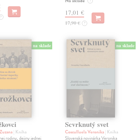
Na sklade
?
€
17,01 €
?
17,90 €
?
na sklade
na sklade
žkovci
Scvrknutý svet
 Zuzana
| Kniha
Cosculluela Veronika
| Kniha
nej rodiny, dejiny jednej
Slovenská novinárka Veronika