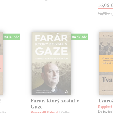
16,06 
16,90 €
na sklade
na sklade
é
Farár, ktorý zostal v
Tvaro
Gaze
Kepplová
Dejiny jed
Kniha
Romanelli Gabriel
| Kniha