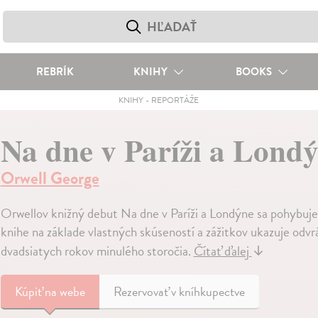
REBRÍK
KNIHY
BOOKS
KNIHY
-
REPORTÁŽE
Na dne v Paríži a Lond
Orwell George
Orwellov knižný debut Na dne v Paríži a Londýne sa pohybuje
knihe na základe vlastných skúseností a zážitkov ukazuje odv
dvadsiatych rokov minulého storočia.
Čítať ďalej
↓
Kúpiť
na webe
Rezervovať v kníhkupectve