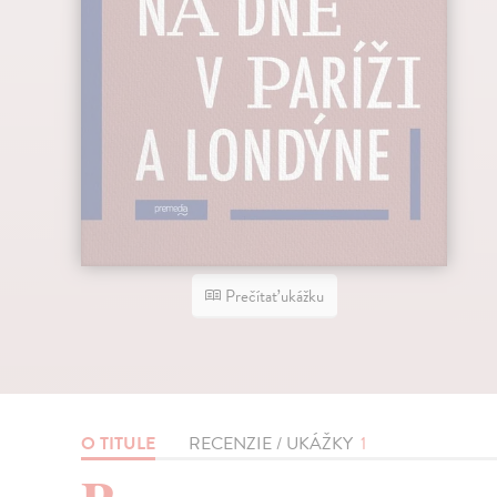
Prečítať ukážku
O TITULE
RECENZIE / UKÁŽKY
1