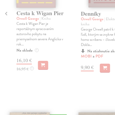
Cesta k Wigan Pier
Denníky
Orwell George
| Kniha
Orwell George
| Elekt
Cesta k Wigan Pier je
kniha
reportážnym spracovaním
George Orwell patril k
autorovho pobytu na
ľudí, ktorým sa zvykne 
priemyselnom severe Anglicka v
homo scribens – človek 
rok...
Dokla...
Na sklade
Na stiahnutie a
?
MOBI
a
PDF
16,10 €
9,90 €
16,95 €
?