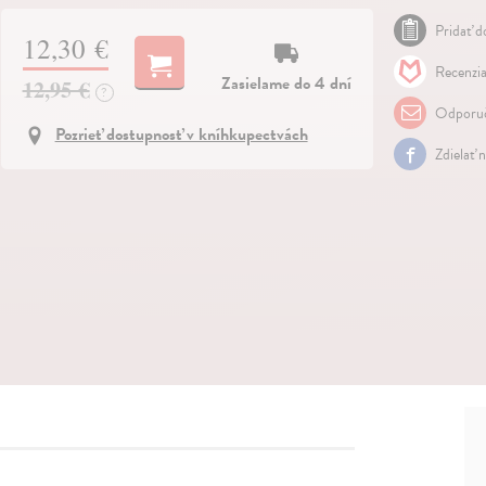
Pridať do
12,30 €
Recenzia
Zasielame do 4 dní
12,95 €
?
Odporuč
Pozrieť dostupnosť v kníhkupectvách
Zdielať 