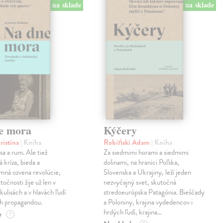
na sklade
na sklade
e mora
Kýčery
ristína
| Kniha
Robiński Adam
| Kniha
sa a rum. Ale tiež
Za siedmimi horami a siedmimi
 kríza, bieda a
dolinami, na hranici Poľska,
mná ozvena revolúcie,
Slovenska a Ukrajiny, leží jeden
točnosti žije už len v
nezvyčajný svet, skutočná
kulisách a v hlavách ľudí
stredoeurópska Patagónia. Bieščady
h propagandou.
a Poloniny, krajina vydedencov i
hrdých ľudí, krajina…
e
?