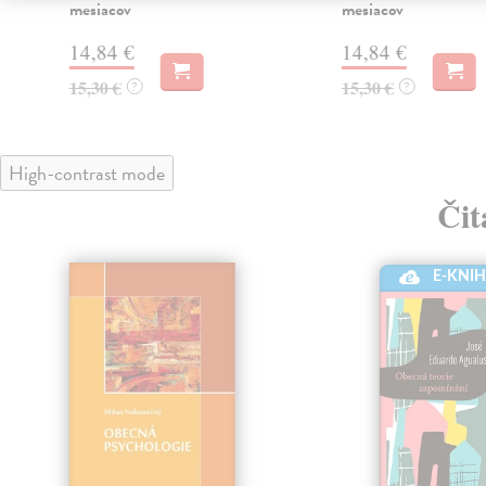
mesiacov
mesiacov
14,84 €
14,84 €
15,30 €
15,30 €
?
?
High-contrast mode
Čit
E-KNI