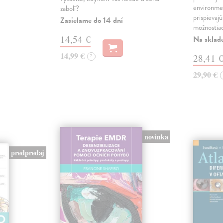
environme
zabolí?
prispievaj
Zasielame do 14 dní
možnostia
14,54 €
Na sklad
14,99 €
?
28,41 
29,90 €
novinka
predpredaj