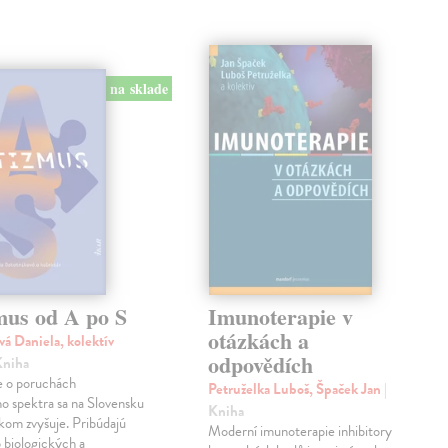
na sklade
mus od A po S
Imunoterapie v
otázkách a
vá Daniela, kolektív
odpovědích
Kniha
 o poruchách
Petruželka Luboš, Špaček Jan
|
ho spektra sa na Slovensku
Kniha
kom zvyšuje. Pribúdajú
Moderní imunoterapie inhibitory
 biologických a