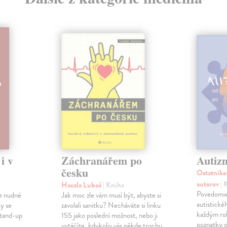
i v
Záchranářem po
Autiz
česku
Ostatníko
autorov
| 
Hacala Luboš
| Kniha
Povedomie
 je nudné
Jak moc zle vám musí být, abyste si
autistické
ky se
zavolali sanitku? Necháváte si linku
každým ro
stand-up
155 jako poslední možnost, nebo ji
poznatky o
vytáčíte, kdykoliv vás někde trochu