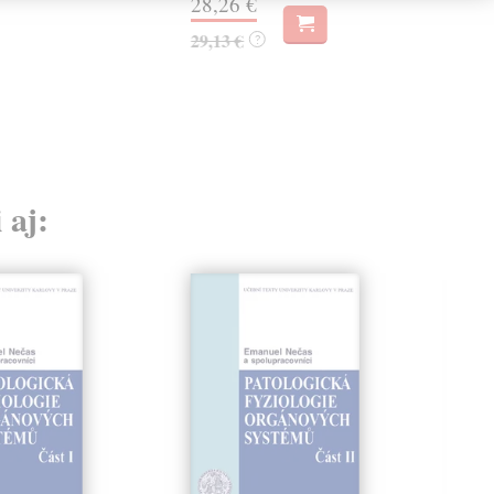
28,26 €
29,13 €
?
 aj: