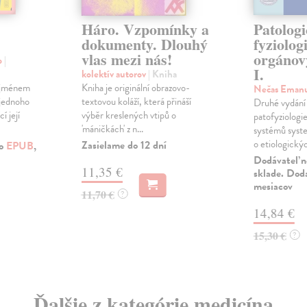
Háro. Vzpomínky a
Patolog
dokumenty. Dlouhý
fyziolog
vlas mezi nás!
orgánov
o
|
I.
kolektív autorov
| Kniha
a jménem
Kniha je originální obrazovo-
Nečas Eman
 jednoho
textovou koláží, která přináší
Druhé vydání
í její
výběr kreslených vtipů o
patofyziologi
'máničkách' z n...
systémů syst
o etiologickýc
Zasielame do 12 dní
ko
EPUB
,
Dodávateľ n
11,35 €
sklade. Dod
mesiacov
11,70 €
?
14,84 €
15,30 €
?
Ďalšie z kategórie medicína