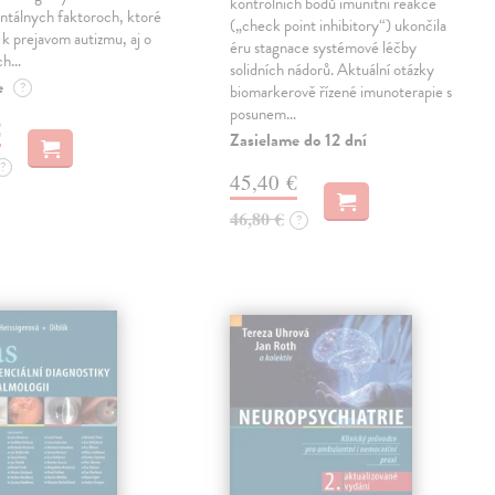
kontrolních bodů imunitní reakce
ntálnych faktoroch, ktoré
(„check point inhibitory“) ukončila
ú k prejavom autizmu, aj o
éru stagnace systémové léčby
ch…
solidních nádorů. Aktuální otázky
e
?
biomarkerově řízené imunoterapie s
posunem…
€
Zasielame do 12 dní
?
45,40 €
46,80 €
?