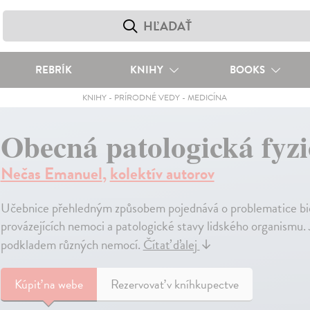
REBRÍK
KNIHY
BOOKS
KNIHY
-
PRÍRODNÉ VEDY
-
MEDICÍNA
Obecná patologická fyzi
Nečas Emanuel
,
kolektív autorov
Učebnice přehledným způsobem pojednává o problematice bio
provázejících nemoci a patologické stavy lidského organismu
podkladem různých nemocí.
Čítať ďalej
↓
Kúpiť
na webe
Rezervovať v kníhkupectve