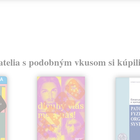
atelia s podobným vkusom si kúpili
HA