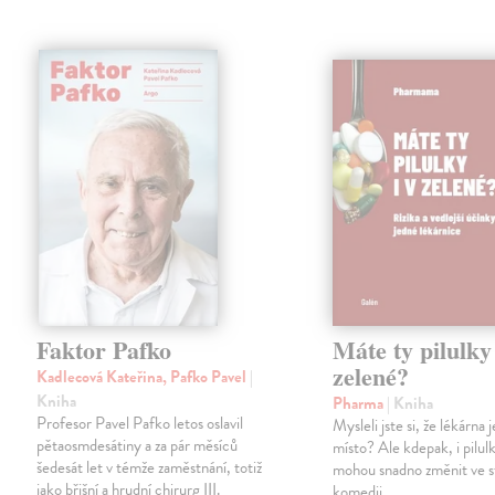
Faktor Pafko
Máte ty pilulky 
zelené?
Kadlecová Kateřina, Pafko Pavel
|
Kniha
Pharma
| Kniha
Profesor Pavel Pafko letos oslavil
Mysleli jste si, že lékárna
pětaosmdesátiny a za pár měsíců
místo? Ale kdepak, i pilul
šedesát let v témže zaměstnání, totiž
mohou snadno změnit ve 
jako břišní a hrudní chirurg III.
komedii.