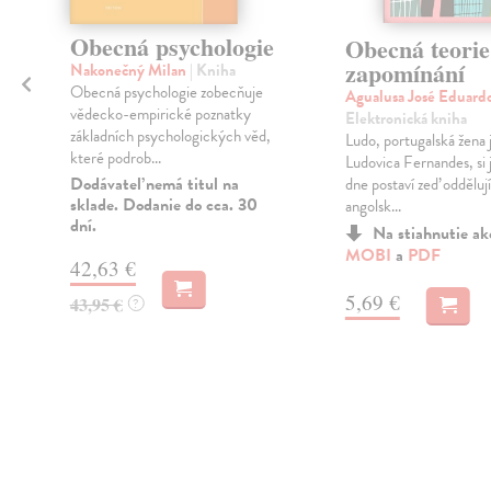
Obecná psychologie
Obecná teorie
,
zapomínání
Nakonečný Milan
| Kniha
Obecná psychologie zobecňuje
Agualusa José Eduard
vědecko-empirické poznatky
Elektronická kniha
základních psychologických věd,
Ludo, portugalská žen
které podrob...
Ludovica Fernandes, si
Dodávateľ nemá titul na
dne postaví zeď oddělujíc
sklade. Dodanie do cca. 30
angolsk...
dní.
Na stiahnutie a
MOBI
a
PDF
42,63 €
5,69 €
43,95 €
?