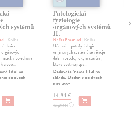
ická
Patologická
Pa
ie
fyziologie
fy
ých systémů
orgánových systémů
Pr
II.
Sob
Čtv
uel
| Kniha
Nečas Emanuel
| Kniha
úkol
 učebnice
Učebnice patofyziologie
výuk
e orgánových
orgánových systémů se věnuje
ú...
ematicky pojednává
dalším patologickým stavům,
h a obe...
které postihují spe...
Zas
emá titul na
Dodávateľ nemá titul na
5,
anie do dvoch
sklade. Dodanie do dvoch
mesiacov
5,9
14,84 €
15,30 €
?