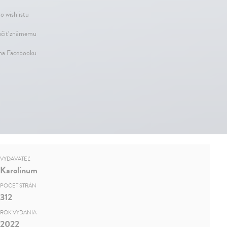
o wishlistu
čiť známemu
 na Facebooku
VYDAVATEĽ
Karolinum
POČET STRÁN
312
ROK VYDANIA
2022