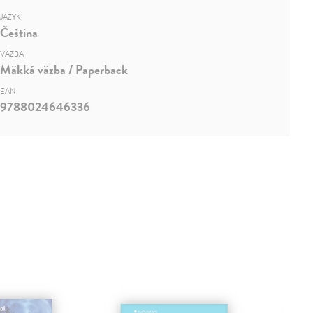
JAZYK
Čeština
VÄZBA
Mäkká väzba / Paperback
EAN
9788024646336