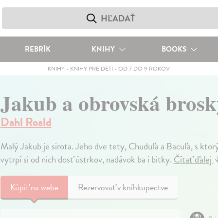
REBRÍK
KNIHY
BOOKS
KNIHY
-
KNIHY PRE DETI
-
OD 7 DO 9 ROKOV
Jakub a obrovská bros
Dahl Roald
Malý Jakub je sirota. Jeho dve tety, Chuduľa a Bacuľa, s ktorý
vytrpí si od nich dosť ústrkov, nadávok ba i bitky.
Čítať ďalej
Kúpiť
na webe
Rezervovať v kníhkupectve