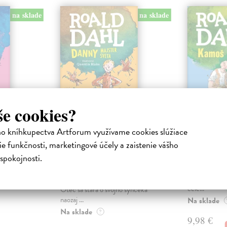
na sklade
na sklade
še cookies?
ho kníhkupectva Artforum využívame cookies slúžiace
Danny, majster
Kamoš 
e funkčnosti, marketingové účely a zaistenie vášho
sveta
Dahl Roald
|
spokojnosti.
čne
Môže malé die
Dahl Roald
| Kniha
oré v sebe
hroznými, ozr
Danny žije so svojím oteckom v
ovať
ľudožrútmi, kt
drevenej maringotke za mestom.
cele...
Otec sa stará o svojho synčeka
naozaj ...
Na sklade
Na sklade
?
9,98 €