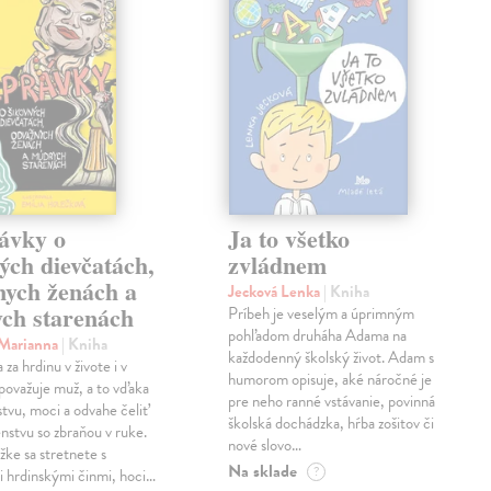
ávky o
Ja to všetko
ých dievčatách,
zvládnem
nych ženách a
Jecková Lenka
| Kniha
ch starenách
Príbeh je veselým a úprimným
pohľadom druháha Adama na
 Marianna
| Kniha
každodenný školský život. Adam s
za hrdinu v živote i v
humorom opisuje, aké náročné je
považuje muž, a to vďaka
pre neho ranné vstávanie, povinná
stvu, moci a odvahe čeliť
školská dochádzka, hŕba zošitov či
stvu so zbraňou v ruke.
nové slovo…
žke sa stretnete s
Na sklade
?
 hrdinskými činmi, hoci…