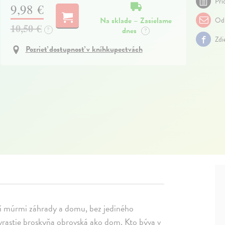
Pri
9,98 €
Na sklade – Zasielame
Odp
10,50 €
dnes
?
?
Zdi
Pozrieť dostupnosť v kníhkupectvách
dzi múrmi záhrady a domu, bez jediného
 vyrastie broskyňa obrovská ako dom. Kto býva v