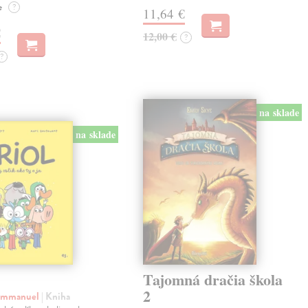
e
?
11,64 €
€
12,00 €
?
?
na sklade
na sklade
Tajomná dračia škola
2
 Emmanuel
| Kniha