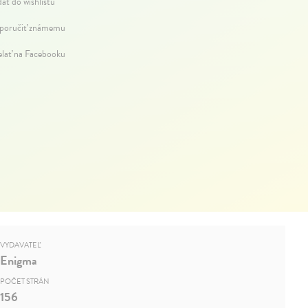
dať do wishlistu
oručiť známemu
elať na Facebooku
VYDAVATEĽ
Enigma
POČET STRÁN
156