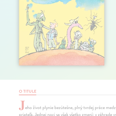
O TITULE
J
eho život plynie bezútešne, plný tvrdej práce me
priateľa. Jednej noci sa však všetko zmení: v záhrade