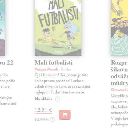
va 22
Malí futbalisti
Rozpr
šikovn
Vešper Marek
| Kniha
odváž
knihe
Žiješ futbalom? Tak potom je táto
eho poliša
kniha presne pre teba! Lenka a
múdry
lí zlej
Jakub snívajú o tom, že sa raz stanú
Oravcová
najlepšími futbalistami na svete.
Obvykle sa 
zúrivým
Na sklade
?
rozprávke 
kam a tiež
sile, bohat
12,51 €
nebezpečen
V tejto kni
12,90 €
?
podobnými