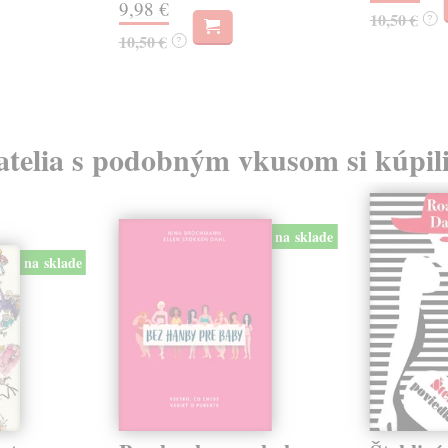
9,98 €
10,50 €
?
10,50 €
?
atelia s podobným vkusom si kúpili
na sklade
na sklade