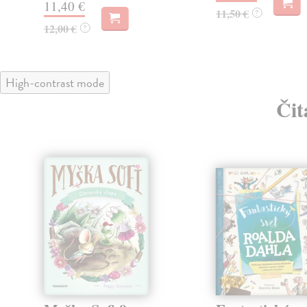
11,40 €
11,50 €
?
12,00 €
?
High-contrast mode
Čit
klade