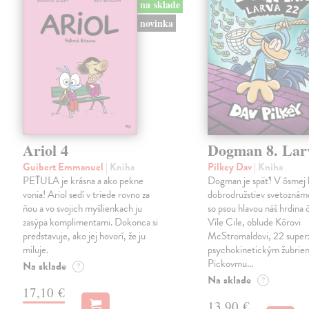
na sklade
novinka
Ariol 4
Dogman 8. Lar
Guibert Emmanuel
| Kniha
Pilkey Dav
| Kniha
PEŤULA je krásna a ako pekne
Dogman je späť! V ôsmej 
vonia! Ariol sedí v triede rovno za
dobrodružstiev svetoznám
ňou a vo svojich myšlienkach ju
so psou hlavou náš hrdina če
zasýpa komplimentami. Dokonca si
Víle Cile, oblude Kôrovi
predstavuje, ako jej hovorí, že ju
McStromaldovi, 22 super
miluje.
psychokinetickým žubrien
Pickovmu…
Na sklade
?
Na sklade
?
17,10 €
13,90 €