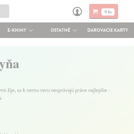
0 ks
E-KNIHY
OSTATNÉ
DAROVACIE KARTY
kyňa
mi žije, sa k nemu veru nesprávajú práve najlepšie -
↓