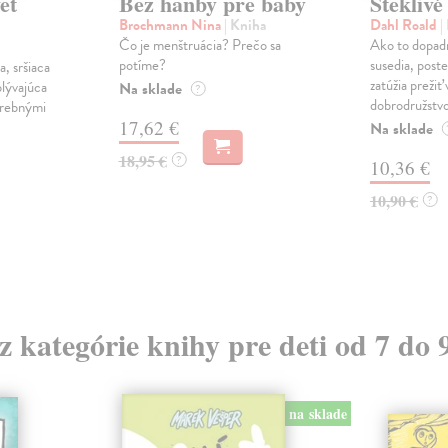
et
Bez hanby pre baby
Šteklivé
Brochmann Nina
| Kniha
Dahl Roald
|
Čo je menštruácia? Prečo sa
Ako to dopadn
potíme?
susedia, poste
, sršiaca
zatúžia prežiť
plývajúca
Na sklade
?
dobrodružstvo 
arebnými
17,62 €
Na sklade
18,95 €
?
10,36 €
10,90 €
?
 z kategórie knihy pre deti od 7 do 
na sklade