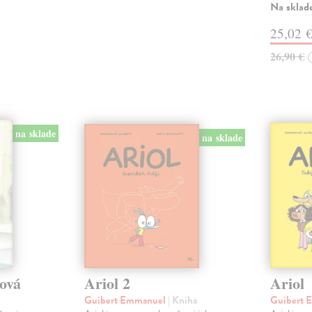
Na sklad
25,02 
26,90 €
na sklade
na sklade
tová
Ariol 2
Ariol
Guibert Emmanuel
| Kniha
Guibert