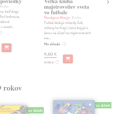
 poviedky
Veľká kniha
Ob
majstrovstiev sveta
 Kniha
Dah
vo futbale
e, keď dvaja
Obro
ľoví hrdinovia,
mrzú
Vorobjova Marija
| Kniha
 vášnivé
zožr
Futbal sledujú miliardy ľudí,
v sused...
Na 
milióny ho hrajú, tisíce bojujú o
šancu na účasť na majstrovstvách
?
8,
sve...
Na sklade
?
8,5
9,60 €
9,90 €
?
9 rokov
na sklade
na sklade