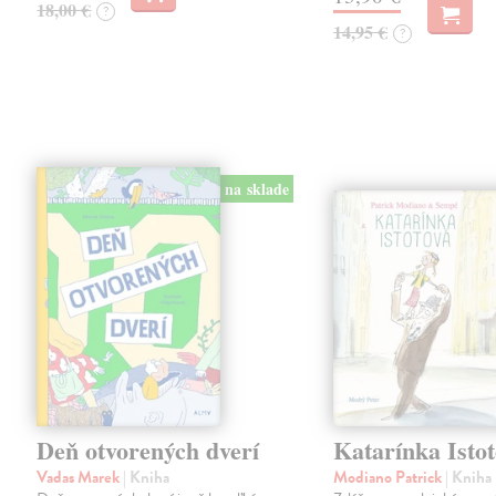
18,00 €
?
14,95 €
?
na sklade
Deň otvorených dverí
Katarínka Isto
Vadas Marek
| Kniha
Modiano Patrick
| Kniha