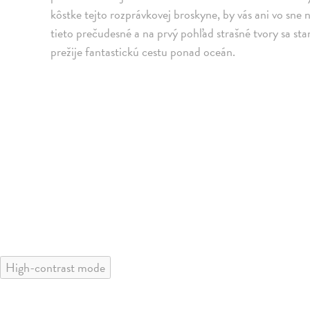
kôstke tejto rozprávkovej broskyne, by vás ani vo sne n
tieto prečudesné a na prvý pohľad strašné tvory sa st
prežije fantastickú cestu ponad oceán.
High-contrast mode