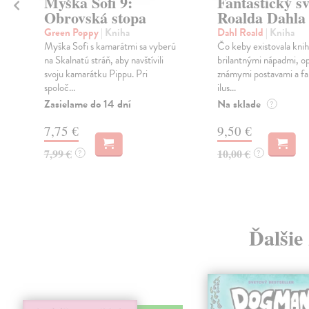
Myška Sofi 9:
Fantastický sv
Obrovská stopa
Roalda Dahla
Green Poppy
| Kniha
Dahl Roald
| Kniha
Myška Sofi s kamarátmi sa vyberú
Čo keby existovala kniha
na Skalnatú stráň, aby navštívili
brilantnými nápadmi, o
svoju kamarátku Pippu. Pri
známymi postavami a f
spoloč...
ilus...
Zasielame do 14 dní
Na sklade
?
7,75 €
9,50 €
7,99 €
10,00 €
?
?
Ďalšie