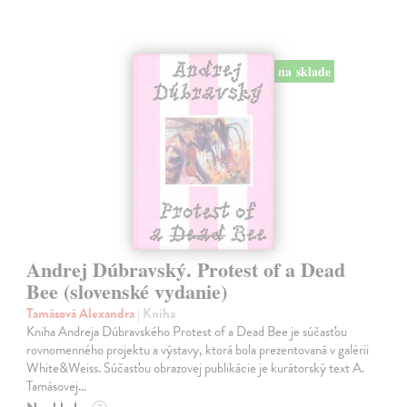
na sklade
Andrej Dúbravský. Protest of a Dead
Bee (slovenské vydanie)
Tamásová Alexandra
| Kniha
Kniha Andreja Dúbravského Protest of a Dead Bee je súčasťou
rovnomenného projektu a výstavy, ktorá bola prezentovaná v galérii
White&Weiss. Súčasťou obrazovej publikácie je kurátorský text A.
Tamásovej…