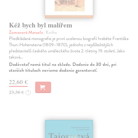
Kéž bych byl malířem
Zemanová Marcela
| Kniha
Předkládaná monografie je první ucelenou biografií hraběte Františka
Thun-Hohensteina (1809–1870), jednoho z nejdůležitějších
představitelů českého uměleckého života 2. třetiny 19. století. Jako
taková…
Dodávateľ nemá titul na sklade. Dodanie do 30 dní, pri
starších tituloch nevieme dodanie garantovať.
22,60 €
23,30 €
?