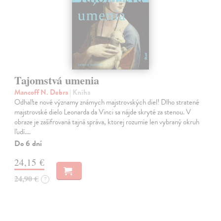
Tajomstvá umenia
Mancoff N. Debra
| Kniha
Odhaľte nové významy známych majstrovských diel! Dlho stratené
majstrovské dielo Leonarda da Vinci sa nájde skryté za stenou. V
obraze je zašifrovaná tajná správa, ktorej rozumie len vybraný okruh
ľudí.…
Do 6 dní
24,15 €
24,90 €
?