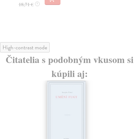
20
18,71 €
?
21
High-contrast mode
Čitatelia s podobným vkusom si
kúpili aj: