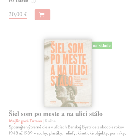
Na sklade
?
30,00 €
na sklade
Šiel som po meste a na ulici stálo
Majlingová Zuzana
| Kniha
Spoznajte výtvarné diela v uliciach Banskej Bystrice z obdobia rokov
1948 až 1989 – sochy, plastiky, reliéfy, kinetické objekty, pomníky,