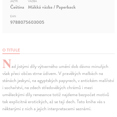
JAZYK
VÄZBA
Čeština
Mäkká väzba / Paperback
EAN
9788075603005
O TITULE
N
ad jistými díly výtvarného umění dob dávno minulých
však přeci občas strne údivem. V pravěkých malbách na
stěnách jeskyní, na egyptských papyrech, v antickém malířství
i sochařství, na zdech středověkých chrámů i mezi
uměleckými díly renesance totiž najdeme bezpočet motivů
tak explicitně erotických, až se tají dech. Tato kniha vás s
některými z nich a jejich interpretacemi seznámí.