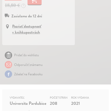
18,80 €
?
Zasielame do 12 dní
Pozrieť dostupnosť
v kníhkupectvách
Pridať do wishlistu
Odporučiť známemu
Zdielať na Facebooku
VYDAVATEĽ
POČET STRÁN
ROK VYDANIA
Univerzita Pardubice
208
2021