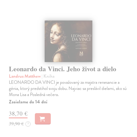
Leonardo da Vinci. Jeho život a dielo
Landrus Matthew
| Kniha
LEONARDO DA VINCI je považovaný za majstra renesancie a
génia, ktorý predstihol svoju dobu. Najviac sa preslávil dielami, ako sú
Mona Lisa a Posledná večera.
Zasielame do 14 dní
38,70 €
39,90 €
?