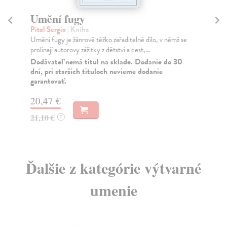
Umění fugy
U
Pitol Sergio
| Kniha
Fr
Umění fugy je žánrově těžko zařaditelné dílo, v němž se
V l
prolínají autorovy zážitky z dětství a cest,...
díl
Dodávateľ nemá titul na sklade. Dodanie do 30
Do
dní, pri starších tituloch nevieme dodanie
garantovať.
13
14
20,47 €
21,10 €
?
Ďalšie z kategórie výtvarné
umenie