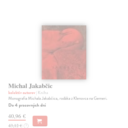
Michal Jakabčic
kolektív autorov
| Kniha
Monografia Michala Jakabčica, rodáka z Klenovca na Gemeri.
Do 4 pracovných dní
40,96 €
43,12 €
?