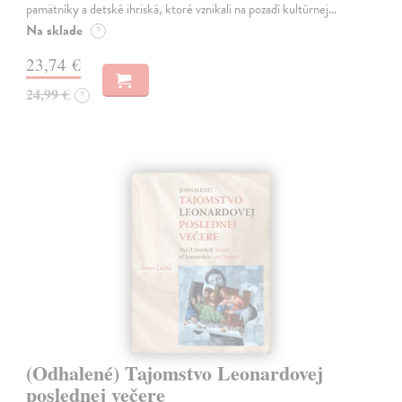
pamätníky a detské ihriská, ktoré vznikali na pozadí kultúrnej…
Na sklade
?
23,74 €
24,99 €
?
(Odhalené) Tajomstvo Leonardovej
poslednej večere