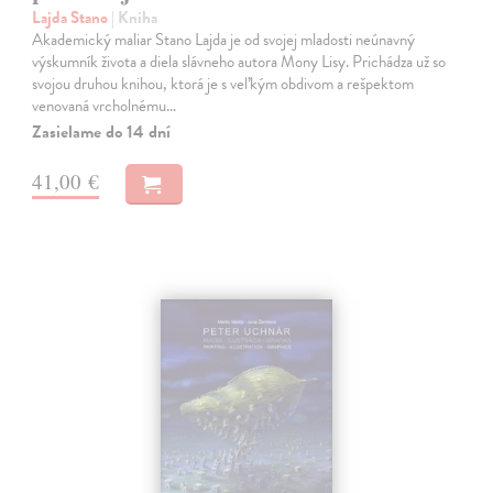
Lajda Stano
| Kniha
Akademický maliar Stano Lajda je od svojej mladosti neúnavný
výskumník života a diela slávneho autora Mony Lisy. Prichádza už so
svojou druhou knihou, ktorá je s veľkým obdivom a rešpektom
venovaná vrcholnému…
Zasielame do 14 dní
41,00 €