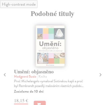
High-contrast mode
Podobné tituly
Umění: objasněno
A
Hodgeová Susie
| Kniha
Zyl
Proč Michelangelo vymaloval Sixtinskou kapli a proč
Ve 
byl Rembrandt posedlý malováním vlastních podobi...
pok
mož
Zasielame do 10 dní
Za
18,15 €