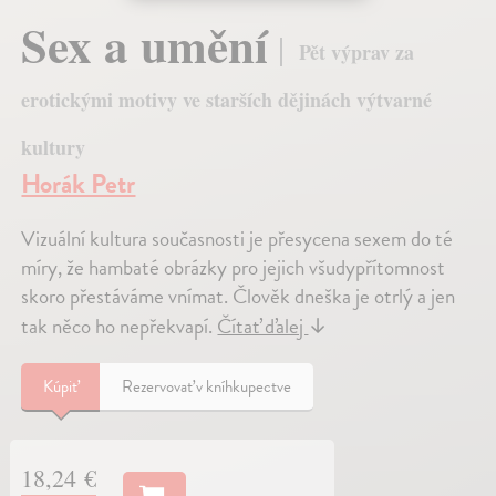
Sex a umění
Pět výprav za
erotickými motivy ve starších dějinách výtvarné
kultury
Horák Petr
Vizuální kultura současnosti je přesycena sexem do té
míry, že hambaté obrázky pro jejich všudypřítomnost
skoro přestáváme vnímat. Člověk dneška je otrlý a jen
tak něco ho nepřekvapí.
Čítať ďalej
↓
Kúpiť
Rezervovať v kníhkupectve
18,24 €