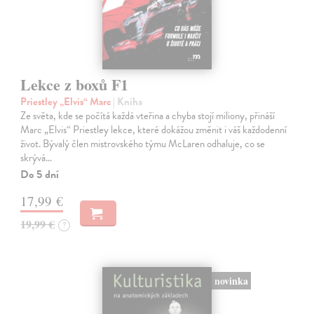
Lekce z boxů F1
Priestley „Elvis“ Marc
| Kniha
Ze světa, kde se počítá každá vteřina a chyba stojí miliony, přináší
Marc „Elvis“ Priestley lekce, které dokážou změnit i váš každodenní
život. Bývalý člen mistrovského týmu McLaren odhaluje, co se
skrývá…
Do 5 dní
17,99 €
19,99 €
?
novinka