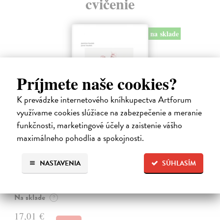
cvičenie
na sklade
Príjmete naše cookies?
K prevádzke internetového kníhkupectva Artforum
využívame cookies slúžiace na zabezpečenie a meranie
funkčnosti, marketingové účely a zaistenie vášho
maximálneho pohodlia a spokojnosti.
Moderná sebaobrana
NASTAVENIA
SÚHLASÍM
Houdek Jasmína, Houdek Pavel
| Kniha
Stretli ste sa niekedy so sexuálnym obťažovaním? Čelili ste
sexistickým vtipom alebo nevhodným narážkam svojho šéfa?
Na sklade
?
17,01 €