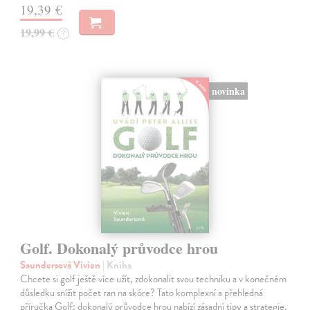
19,39 €
19,99 €
?
novinka
Golf. Dokonalý průvodce hrou
Saundersová Vivien
| Kniha
Chcete si golf ještě více užít, zdokonalit svou techniku a v konečném
důsledku snížit počet ran na skóre? Tato komplexní a přehledná
příručka Golf: dokonalý průvodce hrou nabízí zásadní tipy a strategie,