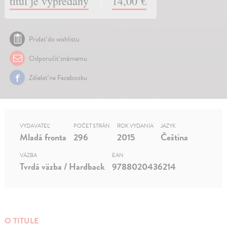
titul je vypredaný
14,00 €
Pridať do wishlistu
Odporučiť známemu
Zdielať na Facebooku
VYDAVATEĽ
POČET STRÁN
ROK VYDANIA
JAZYK
Mladá fronta
296
2015
Čeština
VÄZBA
EAN
Tvrdá väzba / Hardback
9788020436214
O TITULE