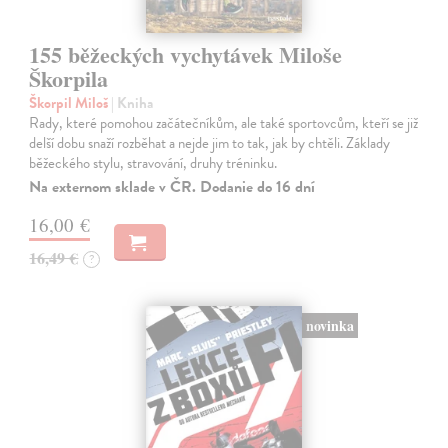
155 běžeckých vychytávek Miloše
Škorpila
Škorpil Miloš
| Kniha
Rady, které pomohou začátečníkům, ale také sportovcům, kteří se již
delší dobu snaží rozběhat a nejde jim to tak, jak by chtěli. Základy
běžeckého stylu, stravování, druhy tréninku.
Na externom sklade v ČR. Dodanie do 16 dní
16,00 €
16,49 €
?
novinka