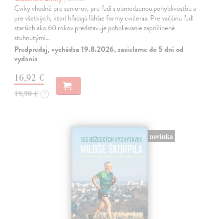
Cviky vhodné pre seniorov, pre ľudí s obmedzenou pohyblivosťou a
pre všetkých, ktorí hľadajú ľahšie formy cvičenia. Pre väčšinu ľudí
starších ako 60 rokov predstavuje pobolievanie zapríčinené
stuhnutými…
Predpredaj, vychádza 19.8.2026, zasielame do 5 dní od
vydania
16,92 €
19,90 €
?
novinka