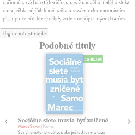
upřímně o své bohaté kariéře, o cestě chudého malého kluka
do nejvěhlasnějších klubů světa a o svém nekompromisním
přístupu ke hře, který někdy vede k nepřípustným zkratům.
High-contrast mode
Podobné tituly
na sklade
Sociálne siete musia byť zničené
S
K
Marec Samo
| Kniha
Sociálne siete nám ubližujú ako jednotlivcom a kazia
Mik