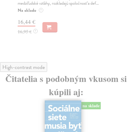
medziľudské vzťahy, rozkladajú spoločnosť a def...
Mon
o k
Na sklade
?
Na
16,44 €
23
16,95 €
?
24
High-contrast mode
Čitatelia s podobným vkusom si
kúpili aj:
na sklade