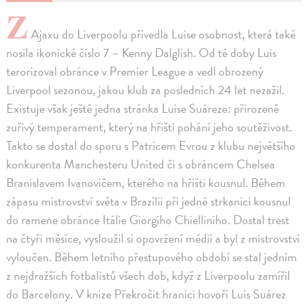
Z
Ajaxu do Liverpoolu přivedla Luise osobnost, která také
nosila ikonické číslo 7 – Kenny Dalglish. Od té doby Luis
terorizoval obránce v Premier League a vedl obrozený
Liverpool sezonou, jakou klub za posledních 24 let nezažil.
Existuje však ještě jedna stránka Luise Suáreze: přirozeně
zuřivý temperament, který na hřišti pohání jeho soutěživost.
Takto se dostal do sporu s Patricem Evrou z klubu největšího
konkurenta Manchesteru United či s obráncem Chelsea
Branislavem Ivanovičem, kterého na hřišti kousnul. Během
zápasu mistrovství světa v Brazílii při jedné strkanici kousnul
do ramene obránce Itálie Giorgiho Chielliniho. Dostal trest
na čtyři měsíce, vysloužil si opovržení médií a byl z mistrovství
vyloučen. Během letního přestupového období se stal jedním
z nejdražších fotbalistů všech dob, když z Liverpoolu zamířil
do Barcelony. V knize Překročit hranici hovoří Luis Suárez