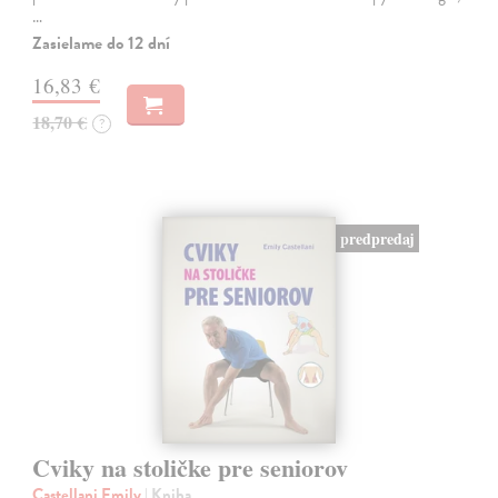
…
Zasielame do 12 dní
16,83 €
18,70 €
?
predpredaj
Cviky na stoličke pre seniorov
Castellani Emily
| Kniha