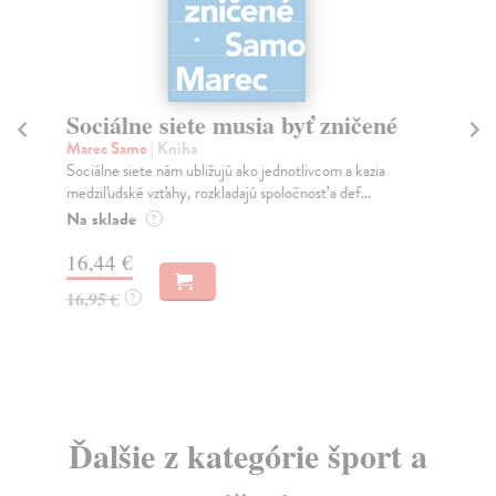
Sociálne siete musia byť zničené
S
K
Marec Samo
| Kniha
Sociálne siete nám ubližujú ako jednotlivcom a kazia
Mik
medziľudské vzťahy, rozkladajú spoločnosť a def...
Mon
o k
Na sklade
?
Na
16,44 €
23
16,95 €
?
24
Ďalšie z kategórie šport a