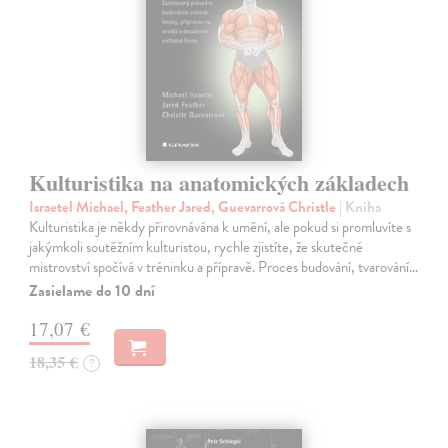
Kulturistika na anatomických základech
Israetel Michael, Feather Jared, Guevarrová Christle
| Kniha
Kulturistika je někdy přirovnávána k umění, ale pokud si promluvíte s
jakýmkoli soutěžním kulturistou, rychle zjistíte, že skutečné
mistrovství spočívá v tréninku a přípravě. Proces budování, tvarování…
Zasielame do 10 dní
17,07 €
18,35 €
?