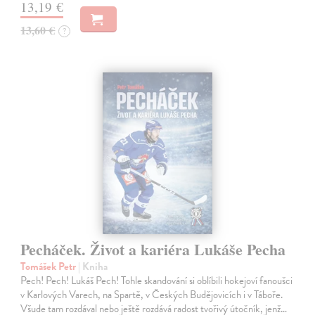
13,19 €
13,60 €
?
Pecháček. Život a kariéra Lukáše Pecha
Tomášek Petr
| Kniha
Pech! Pech! Lukáš Pech! Tohle skandování si oblíbili hokejoví fanoušci
v Karlových Varech, na Spartě, v Českých Budějovicích i v Táboře.
Všude tam rozdával nebo ještě rozdává radost tvořivý útočník, jenž…