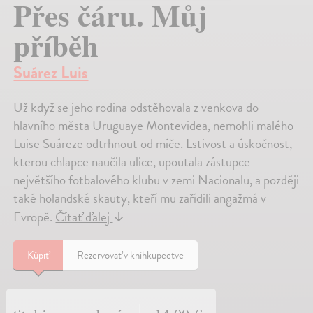
Přes čáru. Můj
příběh
Suárez Luis
Už když se jeho rodina odstěhovala z venkova do
hlavního města Uruguaye Montevidea, nemohli malého
Luise Suáreze odtrhnout od míče. Lstivost a úskočnost,
kterou chlapce naučila ulice, upoutala zástupce
největšího fotbalového klubu v zemi Nacionalu, a později
také holandské skauty, kteří mu zařídili angažmá v
Evropě.
Čítať ďalej
↓
Kúpiť
Rezervovať v kníhkupectve