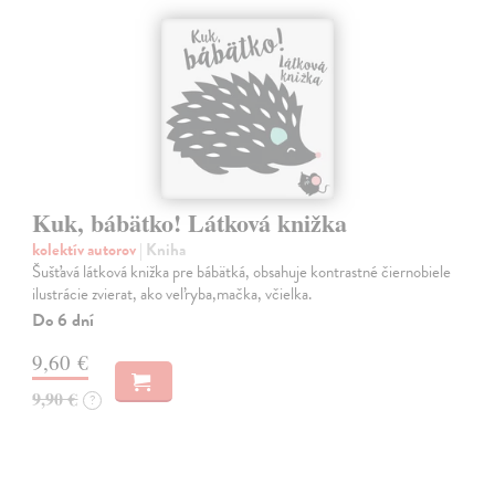
Kuk, bábätko! Látková knižka
kolektív autorov
| Kniha
Šušťavá látková knižka pre bábätká, obsahuje kontrastné čiernobiele
ilustrácie zvierat, ako veľryba,mačka, včielka.
Do 6 dní
9,60 €
9,90 €
?