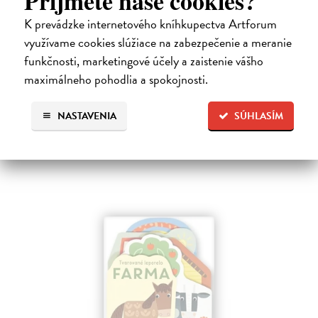
Príjmete naše cookies?
K prevádzke internetového kníhkupectva Artforum
Les - Tvarované leporelo
využívame cookies slúžiace na zabezpečenie a meranie
Payne Sally
| Kniha
funkčnosti, marketingové účely a zaistenie vášho
Táto knižka s veselými obrázkami a rôzne tvarovanými stránkami
maximálneho pohodlia a spokojnosti.
zaujme malé deti a zoznámi ich so životom v lese.
Do 6 dní
NASTAVENIA
SÚHLASÍM
7,66 €
7,90 €
?