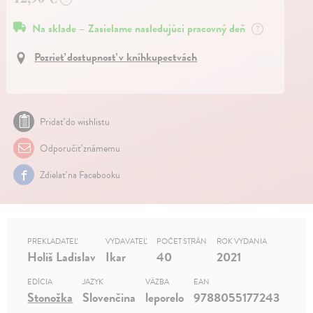
Na sklade – Zasielame nasledujúci pracovný deň
?
Pozrieť dostupnosť v kníhkupectvách
Pridať do wishlistu
Odporučiť známemu
Zdielať na Facebooku
PREKLADATEĽ
VYDAVATEĽ
POČET STRÁN
ROK VYDANIA
Holiš Ladislav
Ikar
40
2021
EDÍCIA
JAZYK
VÄZBA
EAN
Stonožka
Slovenčina
leporelo
9788055177243