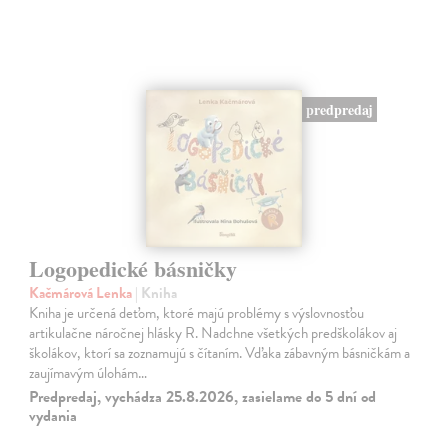
predpredaj
Logopedické básničky
Kačmárová Lenka
| Kniha
Kniha je určená deťom, ktoré majú problémy s výslovnosťou
artikulačne náročnej hlásky R. Nadchne všetkých predškolákov aj
školákov, ktorí sa zoznamujú s čítaním. Vďaka zábavným básničkám a
zaujímavým úlohám…
Predpredaj, vychádza 25.8.2026, zasielame do 5 dní od
vydania