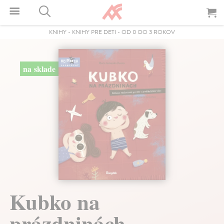
KNIHY
-
KNIHY PRE DETI
-
OD 0 DO 3 ROKOV
na sklade
Kubko na
prázdninách