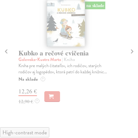
na sklade
Kubko a rečové cvičenia
K
Galewska-Kustra Marta
| Kniha
Ga
Kniha pre malých čitateľov, ich rodičov, starých
Vyb
rodičov aj logopédov, ktorá patrí do každej knižnic...
Kub
Na sklade
Na
?
12,26 €
12
12,90 €
12
?
High-contrast mode