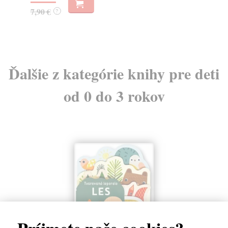
7,90 €
7,
?
Ďalšie z kategórie knihy pre deti
od 0 do 3 rokov