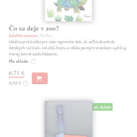
Čo sa deje v zoo?
kolektív autorov
| Kniha
Ideálna prvá knižka pre vaše najmenšie deti. Je veľká akurát do
detských ručičiek, má oblú hranu a vďaka pevným stránkam vydrží aj
menej šetrné zaobchádzanie.
Na sklade
?
6,71 €
6,92 €
?
na sklade