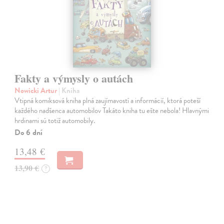
Fakty a výmysly o autách
Nowicki Artur
| Kniha
Vtipná komiksová kniha plná zaujímavostí a informácií, ktorá poteší
každého nadšenca automobilov Takáto kniha tu ešte nebola! Hlavnými
hrdinami sú totiž automobily.
Do 6 dní
13,48 €
13,90 €
?