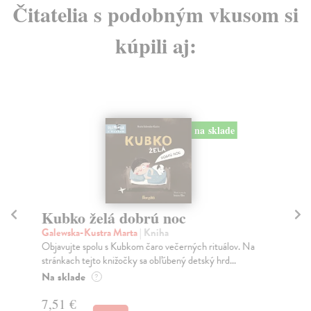
Čitatelia s podobným vkusom si
kúpili aj:
na sklade
Kubko želá dobrú noc
K
Galewska-Kustra Marta
| Kniha
Ga
Objavujte spolu s Kubkom čaro večerných rituálov. Na
Obj
stránkach tejto knižočky sa obľúbený detský hrd...
tej
Na sklade
Na
?
7,51 €
7,