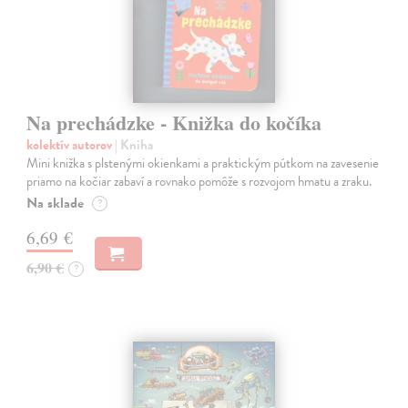
Na prechádzke - Knižka do kočíka
kolektív autorov
| Kniha
Mini knižka s plstenými okienkami a praktickým pútkom na zavesenie
priamo na kočiar zabaví a rovnako pomôže s rozvojom hmatu a zraku.
Na sklade
?
6,69 €
6,90 €
?