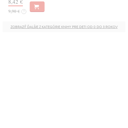
8,42 €
9,90 €
?
ZOBRAZIŤ ĎALŠIE Z KATEGÓRIE KNIHY PRE DETI OD 0 DO 3 ROKOV