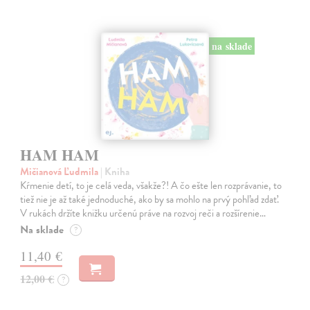
na sklade
HAM HAM
Mičianová Ľudmila
| Kniha
Kŕmenie detí, to je celá veda, všakže?! A čo ešte len rozprávanie, to
tiež nie je až také jednoduché, ako by sa mohlo na prvý pohľad zdať.
V rukách držíte knižku určenú práve na rozvoj reči a rozšírenie…
Na sklade
?
11,40 €
12,00 €
?