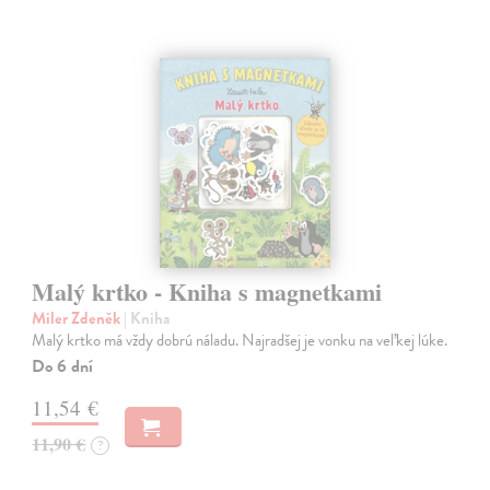
Malý krtko - Kniha s magnetkami
Miler Zdeněk
| Kniha
Malý krtko má vždy dobrú náladu. Najradšej je vonku na veľkej lúke.
Do 6 dní
11,54 €
11,90 €
?