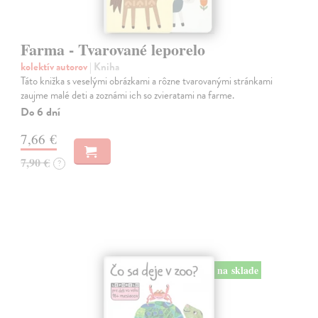
Farma - Tvarované leporelo
kolektív autorov
| Kniha
Táto knižka s veselými obrázkami a rôzne tvarovanými stránkami
zaujme malé deti a zoznámi ich so zvieratami na farme.
Do 6 dní
7,66 €
7,90 €
?
na sklade