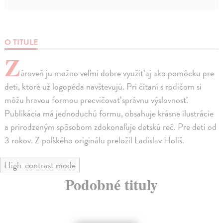
O TITULE
Z
ároveň ju možno veľmi dobre využiť aj ako pomôcku pre
deti, ktoré už logopéda navštevujú. Pri čítaní s rodičom si
môžu hravou formou precvičovať správnu výslovnosť.
Publikácia má jednoduchú formu, obsahuje krásne ilustrácie
a prirodzeným spôsobom zdokonaľuje detskú reč. Pre deti od
3 rokov. Z poľského originálu preložil Ladislav Holiš.
High-contrast mode
Podobné tituly