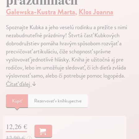
Galewska-Kustra Marta
,
Klos Joanna
Spoznajte Kubka a jeho veselú rodinku a prežite s nimi
nezabudnuteľné prázdniny! Štvrtá časť Kubkových
dobrodružstiev pomáha hravým spôsobom rozvíjať a
precvičovať artikuláciu, čiže schopnosť správne
vyslovovať jednotlivé hlásky. Kniha je užitočná aj pre
rodičov, lebo im umožňuje sledovať, či ich dieťa zvláda
výslovnosť samo, alebo či potrebuje pomoc logopéda.
Čítať ďalej
↓
Kúpiť
Rezervovať v kníhkupectve
12,26 €
12,90 €
?