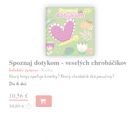
Spoznaj dotykom - veselých chrobáčikov
kolektív autorov
| Kniha
Ktorý hmyz opeľuje kvietky? Ktorý chrobáčik tká pavučiny?
Do 6 dní
10,56 €
10,89 €
?