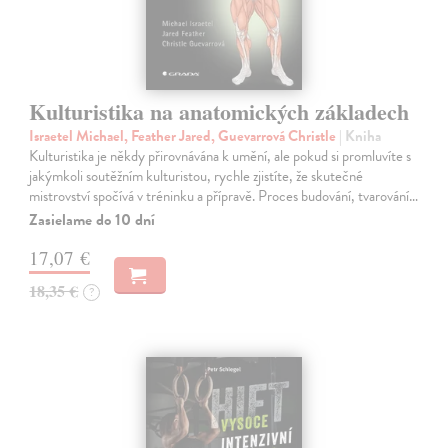
Kulturistika na anatomických základech
Israetel Michael, Feather Jared, Guevarrová Christle
| Kniha
Kulturistika je někdy přirovnávána k umění, ale pokud si promluvíte s
jakýmkoli soutěžním kulturistou, rychle zjistíte, že skutečné
mistrovství spočívá v tréninku a přípravě. Proces budování, tvarování…
Zasielame do 10 dní
17,07 €
18,35 €
?