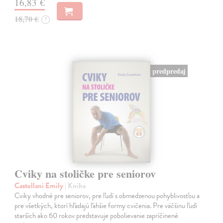
16,83 €
18,70 €
?
predpredaj
Cviky na stoličke pre seniorov
Castellani Emily
| Kniha
Cviky vhodné pre seniorov, pre ľudí s obmedzenou pohyblivosťou a
pre všetkých, ktorí hľadajú ľahšie formy cvičenia. Pre väčšinu ľudí
starších ako 60 rokov predstavuje pobolievanie zapríčinené