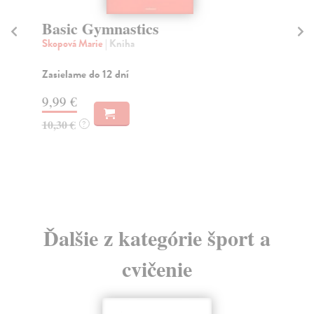
Basic Gymnastics
Z
Skopová Marie
| Kniha
Sk
Čtv
pos
Zasielame do 12 dní
cv..
9,99 €
Za
10,30 €
?
10
11
Ďalšie z kategórie šport a
cvičenie