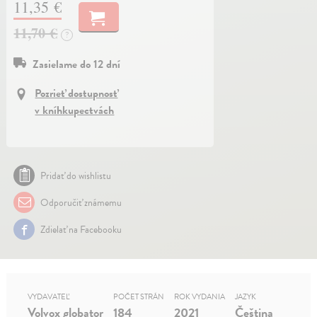
11,35 €
11,70 €
?
Zasielame do 12 dní
Pozrieť dostupnosť
v kníhkupectvách
Pridať do wishlistu
Odporučiť známemu
Zdielať na Facebooku
VYDAVATEĽ
POČET STRÁN
ROK VYDANIA
JAZYK
Volvox globator
184
2021
Čeština