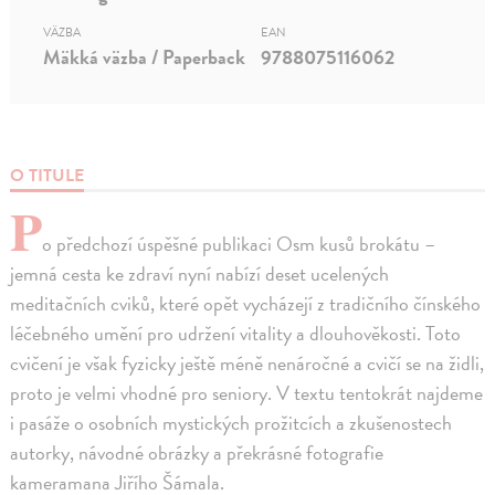
VÄZBA
EAN
Mäkká väzba / Paperback
9788075116062
O TITULE
P
o předchozí úspěšné publikaci Osm kusů brokátu –
jemná cesta ke zdraví nyní nabízí deset ucelených
meditačních cviků, které opět vycházejí z tradičního čínského
léčebného umění pro udržení vitality a dlouhověkosti. Toto
cvičení je však fyzicky ještě méně nenáročné a cvičí se na židli,
proto je velmi vhodné pro seniory. V textu tentokrát najdeme
i pasáže o osobních mystických prožitcích a zkušenostech
autorky, návodné obrázky a překrásné fotografie
kameramana Jiřího Šámala.