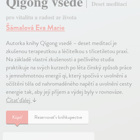
Qigong vsedě
Deset meditací
pro vitalitu a radost ze života
Šámalová Eva Marie
Autorka knihy Qigong vsedě – deset meditací je
zkušenou terapeutkou a léčitelkou s třicetiletou praxí.
Na základě vlastní zkušenosti a pečlivého studia
praktikuje na svých kurzech po léta čínský způsob práce
s jemnohmotnou energií qi, který spočívá v uvolnění a
očištění těla od nahromaděného napětí a uvolnění cesty
energie tak, aby její příjem a výdej byly v rovnováze.
Čítať ďalej
↓
Kúpiť
Rezervovať v kníhkupectve