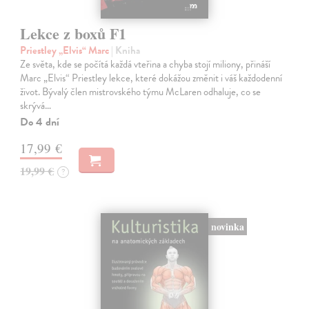
Lekce z boxů F1
Priestley „Elvis“ Marc
| Kniha
Ze světa, kde se počítá každá vteřina a chyba stojí miliony, přináší
Marc „Elvis“ Priestley lekce, které dokážou změnit i váš každodenní
život. Bývalý člen mistrovského týmu McLaren odhaluje, co se
skrývá…
Do 4 dní
17,99 €
19,99 €
?
novinka