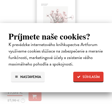
Príjmete naše cookies?
K prevádzke internetového kníhkupectva Artforum
využívame cookies slúžiace na zabezpečenie a meranie
funkčnosti, marketingové účely a zaistenie vášho
Moderná sebaobrana
maximálneho pohodlia a spokojnosti.
Houdek Jasmína, Houdek Pavel
| Kniha
Stretli ste sa niekedy so sexuálnym obťažovaním? Čelili ste
sexistickým vtipom alebo nevhodným narážkam svojho šéfa?
NASTAVENIA
SÚHLASÍM
Na sklade
?
17,01 €
17,90 €
?