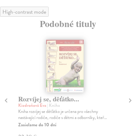
High-contrast mode
Podobné tituly
Rozvíjej se, děťátko...
K
s
Kiedroňová Eva
| Kniha
Kniha rozvíjej se děťátko je určena pro všechny
Ne
nastávající rodiče, rodiče s dětmi a odborníky, kteř...
Kom
efe
Zasielame do 10 dní
ben