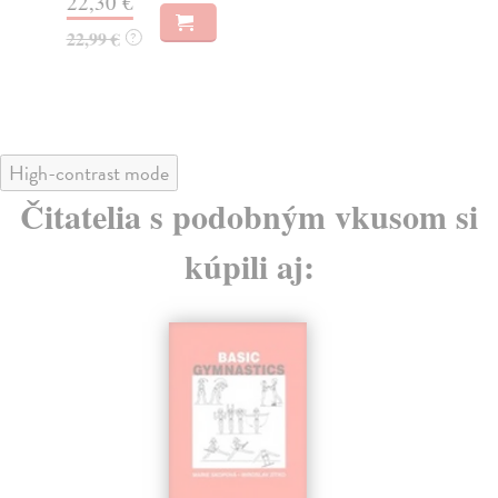
22,30 €
Za
22,99 €
?
18
18
High-contrast mode
Čitatelia s podobným vkusom si
kúpili aj: