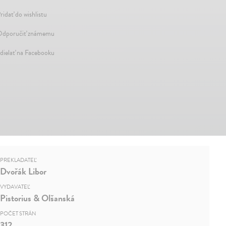
ridať do wishlistu
dporučiť známemu
dielať na Facebooku
PREKLADATEĽ
Dvořák Libor
VYDAVATEĽ
Pistorius & Olšanská
POČET STRÁN
312