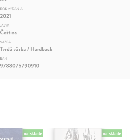
ROK VYDANIA
2021
JAZYK
Čeština
VÄZBA
Tvrdá väzba / Hardback
EAN
9788075790910
na sklade
na sklade