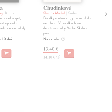
ga
Chudinkové
Ka
im
ej
| Kniha
Skalník Michal
| Kniha
m
e pořádně sjet,
Povídky o situacích, jimiž se nikdo
svět opravdu
nechlubí... V povídkách své
Bal
adlo vás ale někdy,
debutové sbírky Michal Skalník
„Go
proz...
veče
o 10 dní
Na sklade
zača
?
Zas
13,40 €
16
14,10 €
?
16,