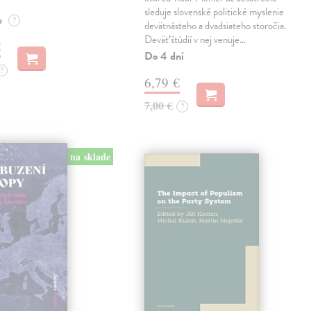
sleduje slovenské politické myslenie
e
?
devätnásteho a dvadsiateho storočia.
Deväť štúdií v nej venuje…
€
Do 4 dní
?
6,79 €
7,00 €
?
na sklade