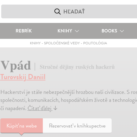
REBRÍK
KNIHY
BOOKS
KNIHY
-
SPOLOČENSKÉ VEDY
-
POLITOLÓGIA
Vpád
Stručné dějiny ruských hackerů
Turovskij Daniil
Hackerství je stále nebezpečnější hrozbou naší civilizace. S ros
společnosti, komunikacích, hospodářském životě a technologi
či napadení.
Čítať ďalej
↓
Kúpiť
na webe
Rezervovať v kníhkupectve