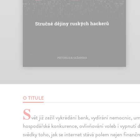
O TITULE
S
vět již zažil vykrádání bank, vydírání nemocnic, u
hospodářské konkurence, ovlivňování voleb i vypnutí 
svědky toho, jak se internet stává polem nejen finančn