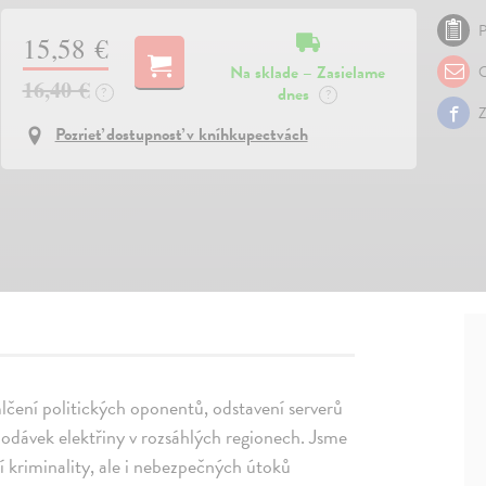
P
15,58 €
Na sklade – Zasielame
O
16,40 €
dnes
?
?
Z
Pozrieť dostupnosť v kníhkupectvách
mlčení politických oponentů, odstavení serverů
dodávek elektřiny v rozsáhlých regionech. Jsme
í kriminality, ale i nebezpečných útoků