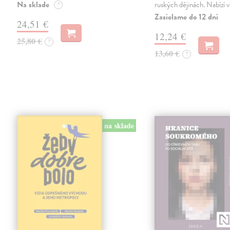
Na sklade
ruských dějinách. Nabízí 
?
Zasielame do 12 dní
24,51 €
12,24 €
25,80 €
?
13,60 €
?
na sklade