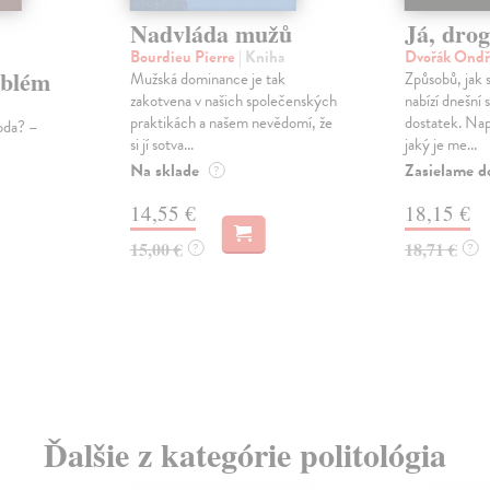
Nadvláda mužů
Já, dro
Bourdieu Pierre
| Kniha
Dvořák Ondř
oblém
Mužská dominance je tak
Způsobů, jak s
zakotvena v našich společenských
nabízí dnešní 
praktikách a našem nevědomí, že
dostatek. Nap
oda? –
si jí sotva...
jaký je me...
Na sklade
Zasielame d
?
14,55 €
18,15 €
15,00 €
18,71 €
?
?
Ďalšie z kategórie politológia