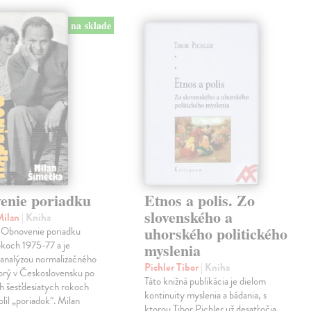
na sklade
enie poriadku
Etnos a polis. Zo
slovenského a
Milan
| Kniha
uhorského politického
y Obnovenie poriadku
rokoch 1975-77 a je
myslenia
 analýzou normalizačného
Pichler Tibor
| Kniha
orý v Československu po
Táto knižná publikácia je dielom
h šesťdesiatych rokoch
kontinuity myslenia a bádania, s
olil „poriadok“. Milan
ktorou Tibor Pichler už desaťročia