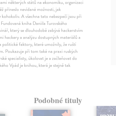
ami některých států na ekonomiku, organizaci
něž přineslo nevídané možnosti, jak
 kohokoliv. A všechna tato nebezpečí jsou při
. Fundovaná kniha Daniila Turovského
ovinář, který se dlouhodobě zabývá hackerstvím
ími hackery a analýzu dostupných materiálů a
 politické faktory, které umožnily, že ruští
ím. Poukazuje při tom také na praxi ruských
ké specialisty, úkolovat je a začleňovat do
ého Vpád je knihou, která je stejně tak
Podobné tituly