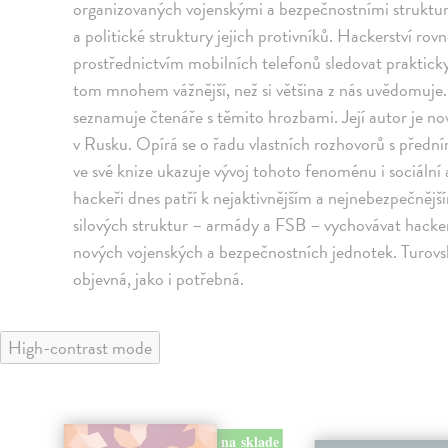
organizovaných vojenskými a bezpečnostními struktur
a politické struktury jejich protivníků. Hackerství rov
prostřednictvím mobilních telefonů sledovat prakticky
tom mnohem vážnější, než si většina z nás uvědomuje
seznamuje čtenáře s těmito hrozbami. Její autor je n
v Rusku. Opírá se o řadu vlastních rozhovorů s předn
ve své knize ukazuje vývoj tohoto fenoménu i sociální a
hackeři dnes patří k nejaktivnějším a nejnebezpečnějš
silových struktur – armády a FSB – vychovávat hackers
nových vojenských a bezpečnostních jednotek. Turovsk
objevná, jako i potřebná.
High-contrast mode
klade
na sklade