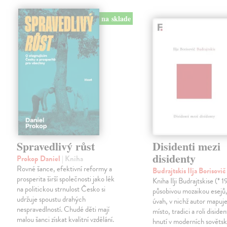
na sklade
Spravedlivý růst
Disidenti mezi
disidenty
Prokop Daniel
| Kniha
Rovné šance, efektivní reformy a
Budrajtskis Ilja Borisovi
prosperita širší společnosti jako lék
Kniha Ilji Budrajtskise (* 1
na politickou strnulost Česko si
působivou mozaikou esejů, 
udržuje spoustu drahých
úvah, v nichž autor mapuje 
nespravedlností. Chudé děti mají
místo, tradici a roli disid
malou šanci získat kvalitní vzdělání.
hnutí v moderních sověts