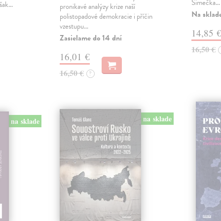
Šimečka…
však…
pronikavé analýzy krize naší
Na sklad
polistopadové demokracie i příčin
vzestupu…
14,85 
Zasielame do 14 dní
16,50 €
16,01 €
16,50 €
?
na sklade
na sklade