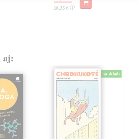
18,33 €
?
 aj:
na sklade