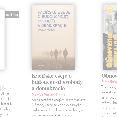
novinka
Kacířské eseje o
Obnov
budoucnosti svobody
Šimečka 
a demokracie
Text knih
č
| Kniha
vznikal v 
981) je
Němec Václav
| Kniha
brilantnou
studií a
Kniha sestává z esejů filosofa Václava
režimu, kt
historii,
Němce, které se kriticky zamýšlejí
uvoľnenýc
entského
nad situací demokracie a svobody v
znovu nast
kých a
současném světě. Autorovy