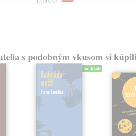
17,70 €
?
atelia s podobným vkusom si kúpili
na sklade