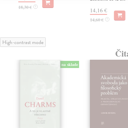
18,30 €
?
14,16 €
14,60 €
?
High-contrast mode
Čit
na sklade