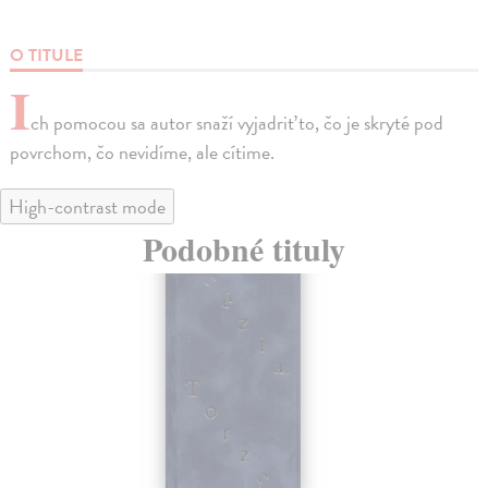
O TITULE
I
ch pomocou sa autor snaží vyjadriť to, čo je skryté pod
povrchom, čo nevidíme, ale cítime.
High-contrast mode
Podobné tituly
e
na sklade