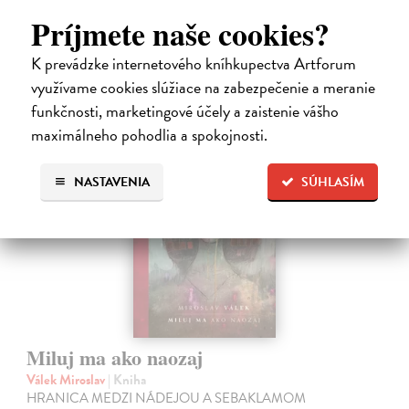
Na sklade
Príjmete naše cookies?
14,31 €
K prevádzke internetového kníhkupectva Artforum
15,90 €
?
využívame cookies slúžiace na zabezpečenie a meranie
funkčnosti, marketingové účely a zaistenie vášho
maximálneho pohodlia a spokojnosti.
na sklade
NASTAVENIA
SÚHLASÍM
Miluj ma ako naozaj
Válek Miroslav
| Kniha
HRANICA MEDZI NÁDEJOU A SEBAKLAMOM