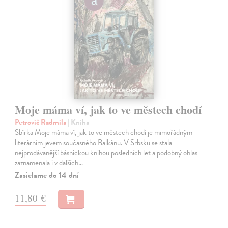
Moje máma ví, jak to ve městech chodí
Petrovič Radmila
| Kniha
Sbírka Moje máma ví, jak to ve městech chodí je mimořádným
literárním jevem současného Balkánu. V Srbsku se stala
nejprodávanější básnickou knihou posledních let a podobný ohlas
zaznamenala i v dalších…
Zasielame do 14 dní
11,80 €