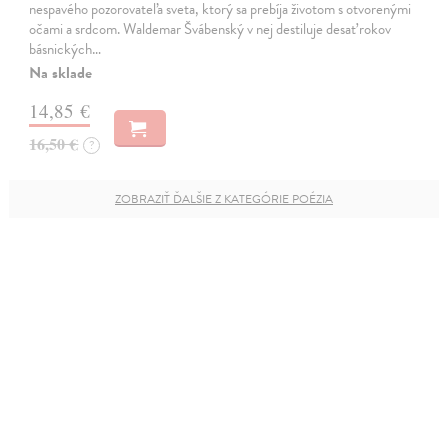
nespavého pozorovateľa sveta, ktorý sa prebíja životom s otvorenými
očami a srdcom. Waldemar Švábenský v nej destiluje desať rokov
básnických…
Na sklade
14,85 €
16,50 €
?
ZOBRAZIŤ ĎALŠIE Z KATEGÓRIE POÉZIA