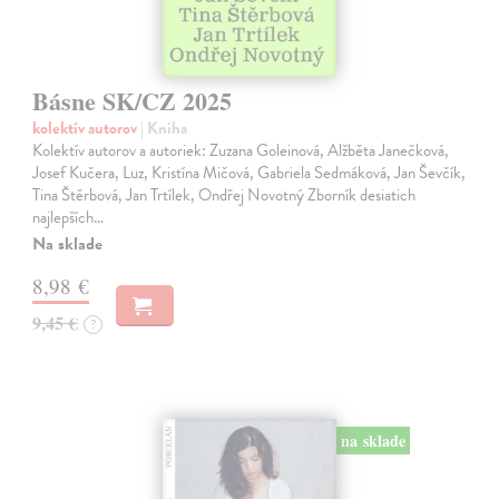
Básne SK/CZ 2025
kolektív autorov
| Kniha
Kolektív autorov a autoriek: Zuzana Goleinová, Alžběta Janečková,
Josef Kučera, Luz, Kristína Mičová, Gabriela Sedmáková, Jan Ševčík,
Tina Štěrbová, Jan Trtílek, Ondřej Novotný Zborník desiatich
najlepších…
Na sklade
8,98 €
9,45 €
?
na sklade