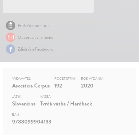
Pridať do wishlistu
Odporučiť známemu
Zdielať na Facebooku
VYDAVATEĽ
POČET STRÁN
ROK VYDANIA
Asociácia Corpus
192
2020
JAZYK
VÄZBA
Slovenčina
Tvrdá väzba / Hardback
EAN
9788099904133