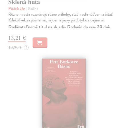
Sklená huta
Púček Ján
| Kniha
Rôzne miesta rozprávajú rôzne príbehy, stačí rozhrnúť zem a čítať.
Kdekoľvek sa pozrieme, nájdeme jazvy po dotyku s dejinami.
Dodávateľ nemá titul na sklade. Dodanie do cca. 30 dní.
13,21 €
13,90 €
?