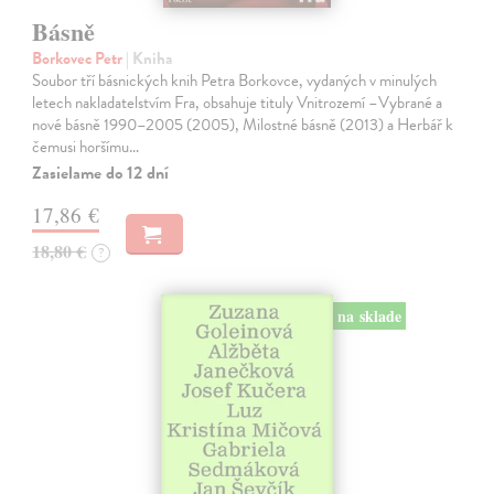
Básně
Borkovec Petr
| Kniha
Soubor tří básnických knih Petra Borkovce, vydaných v minulých
letech nakladatelstvím Fra, obsahuje tituly Vnitrozemí –Vybrané a
nové básně 1990–2005 (2005), Milostné básně (2013) a Herbář k
čemusi horšímu…
Zasielame do 12 dní
17,86 €
18,80 €
?
na sklade