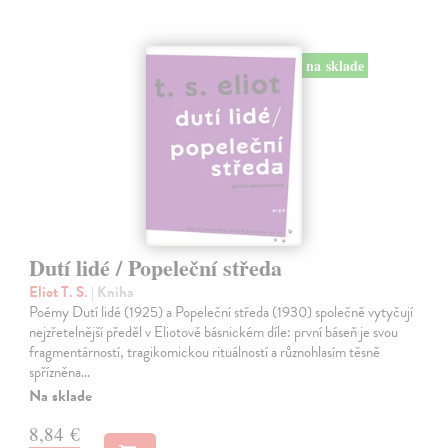
na sklade
Dutí lidé / Popeleční středa
Eliot T. S.
| Kniha
Poémy Dutí lidé (1925) a Popeleční středa (1930) společně vytyčují
nejzřetelnější předěl v Eliotově básnickém díle: první báseň je svou
fragmentárností, tragikomickou rituálností a různohlasím těsně
spřízněna…
Na sklade
8,84 €