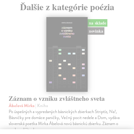
Ďalšie z kategórie poézia
na sklade
novinka
Záznam o vzniku zvláštneho sveta
Ábelová Mirka
| Kniha
Po úspešných a vypredaných básnických zbierkach Striptíz, Na!,
Básničky pre domáce paničky, Večný pocit nedele a Dom, vydáva
slovenská poetka Mirka Ábelová novú básnickú zbierku. Záznam o
vzniku zvláštneho…