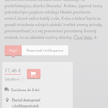
predchádzajúcu zbierku Bezseba". Krátke, úsporné texty
jednoduchým jazykom odrážajú hlboké precítenie
emócií, ktoré zažíva každý z nás. Krása a bolesť bytia na
pozadí striedania ročných období, krehké zmeny prírody,
pominuteľnosť, a z nej prameniaci prirodzený životný
smútok, to sú základné motívy zbierky.
Čítať ďalej
↓
Kúpiť
Rezervovať v kníhkupectve
17,46 €
18,00 €
?
Zasielame do 3 dní
Pozrieť dostupnosť
v kníhkupectvách