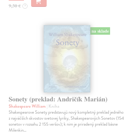
9,30 €
?
na sklade
Sonety (preklad: Andričík Marián)
Shakespeare William
| Kniha
Shakespearove Sonety predstavujú nový kompletný preklad jedného
z najväčších skvostov svetovej lyriky, Shakespearových Sonetov (154
sonetov v rozsahu 2 155 veršov); k nim je priradený preklad básne
Milenkin…