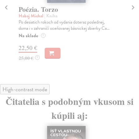
Všetko, čo sa nedá napísať
Mortensen Viggo
| Kniha
,
Kniha básní a fotografií Vigga Mortensena Všetko, čo
...
nedá napísať (2026) ukazuje, že tento svetoznám...
Na sklade
?
18,91 €
19,90 €
?
High-contrast mode
Čitatelia s podobným vkusom si
kúpili aj: