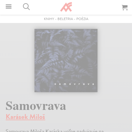
KNIHY
-
BELETRIA
-
POÉZIA
Samovrava
Karásek Miloš
Samovrava Miloša Karáska voľne nadväzuje na