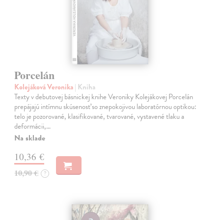
Porcelán
Kolejáková Veronika
| Kniha
Texty v debutovej básnickej knihe Veroniky Kolejákovej Porcelán
prepájajú intímnu skúsenosť so znepokojivou laboratórnou optikou:
telo je pozorované, klasifikované, tvarované, vystavené tlaku a
deformácii,…
Na sklade
10,36 €
10,90 €
?