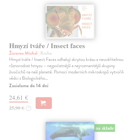
Hmyzí tváře / Insect faces
Žurovec Michal
| Kniha
Hmyzí tváře / Insect Faces odhalují skrytou krásu a neuvěřitelnou
různorodost hmyzu – nejpočetnější a nejrozmanitější skupiny
živočichů na naší planetě. Pomocí moderních mikroskopů vytvořili
vědci z Biologického…
Zasielame do 14 dní
24,61 €
25,90 €
?
na sklade