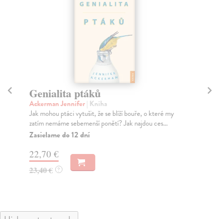
Genialita ptáků
A
r
Ackerman Jennifer
| Kniha
Jak mohou ptáci vytušit, že se blíží bouře, o které my
Hu
zatím nemáme sebemenší ponětí? Jak najdou ces...
Nov
hní
Zasielame do 12 dní
Za
22,70 €
20
23,40 €
?
21