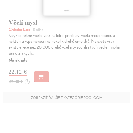
Včelí mysl
Chittka Lars
| Kniha
Když se řekne včela, většina lidí si představí včelu medonosnou a
někteří si vzpomenou i na několik druhů čmeláků. Na světě však
existuje více než 20 000 druhů včel a ty sociální tvoří vedle mnoha
samotářských…
Na sklade
22,12 €
22,80 €
?
ZOBRAZIŤ ĎALŠIE Z KATEGÓRIE ZOOLÓGIA