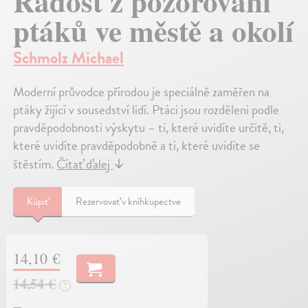
Radost z pozorování
ptáků ve městě a okolí
Schmolz Michael
Moderní průvodce přírodou je speciálně zaměřen na
ptáky žijící v sousedství lidí. Ptáci jsou rozděleni podle
pravděpodobnosti výskytu – ti, které uvidíte určitě, ti,
které uvidíte pravděpodobně a ti, které uvidíte se
štěstím.
Čítať ďalej
↓
Kúpiť
Rezervovať v kníhkupectve
14,10 €
14,54 €
?