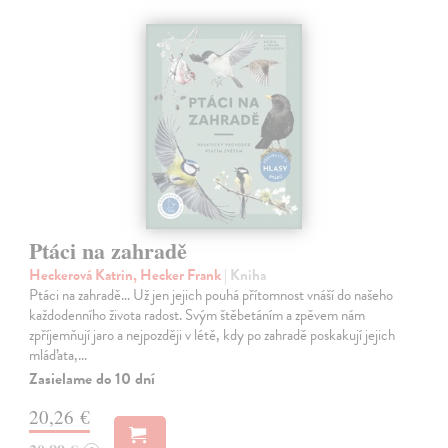
Ptáci na zahradě
Heckerová Katrin, Hecker Frank
| Kniha
Ptáci na zahradě… Už jen jejich pouhá přítomnost vnáší do našeho
každodenního života radost. Svým štěbetáním a zpěvem nám
zpříjemňují jaro a nejpozději v létě, kdy po zahradě poskakují jejich
mláďata,…
Zasielame do 10 dní
20,26 €