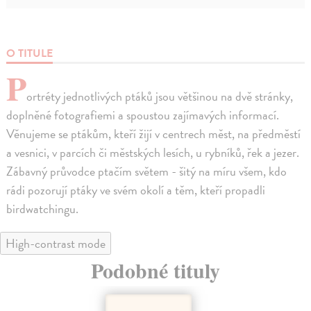
O TITULE
P
ortréty jednotlivých ptáků jsou většinou na dvě stránky,
doplněné fotografiemi a spoustou zajímavých informací.
Věnujeme se ptákům, kteří žijí v centrech měst, na předměstí
a vesnici, v parcích či městských lesích, u rybníků, řek a jezer.
Zábavný průvodce ptačím světem - šitý na míru všem, kdo
rádi pozorují ptáky ve svém okolí a těm, kteří propadli
birdwatchingu.
High-contrast mode
Podobné tituly