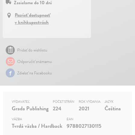
Zasielame do 10 dní
Pozrieť dostupnosť
v kníhkupectvách
Pridať do wishlistu
Odporučiť známemu
Zdielať na Facebooku
VYDAVATEĽ
POČET STRÁN
ROK VYDANIA
JAZYK
Grada Publishing
224
2021
Čeština
VÄZBA
EAN
Tvrdá väzba / Hardback
9788027130115