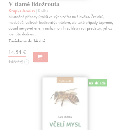
V tlamě lidožrouta
Krupka Jaroslav
| Kniha
Skutečné případy útoků velkých zvířat na člověka. Žraloků,
medvědů, velkých kočkovitých šelem, ale také případy tajemné,
dosud nevysvětlené, v nichž mohl hrát hlavní roli predátor, jehož
identitu dodnes…
Zasielame do 14 dní
14,54 €
14,99 €
?
na sklade