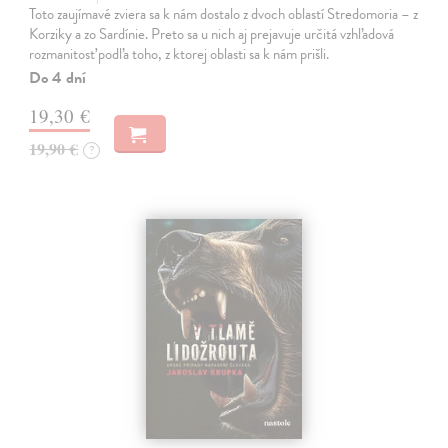
Toto zaujímavé zviera sa k nám dostalo z dvoch oblastí Stredomoria – z
Korziky a zo Sardínie. Preto sa u nich aj prejavuje určitá vzhľadová
rozmanitosť podľa toho, z ktorej oblasti sa k nám prišli.
Do 4 dní
19,30 €
19,90 €
?