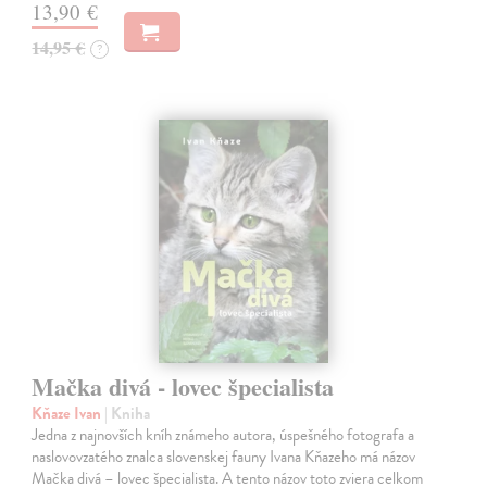
13,90 €
14,95 €
?
Mačka divá - lovec špecialista
Kňaze Ivan
| Kniha
Jedna z najnovších kníh známeho autora, úspešného fotografa a
naslovovzatého znalca slovenskej fauny Ivana Kňazeho má názov
Mačka divá – lovec špecialista. A tento názov toto zviera celkom