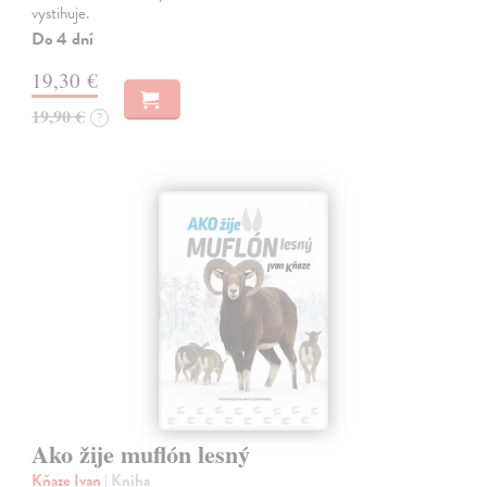
vystihuje.
Do 4 dní
19,30 €
19,90 €
?
Ako žije muflón lesný
Kňaze Ivan
| Kniha