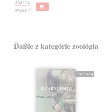
26,07 €
22
27,44 €
23
?
Ďalšie z kategórie zoológia
predpredaj