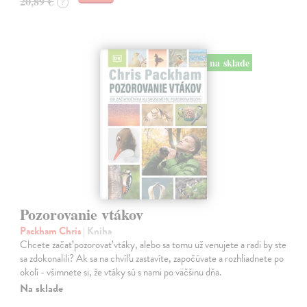
20,89 €
?
na sklade
Pozorovanie vtákov
Packham Chris
| Kniha
Chcete začať pozorovať vtáky, alebo sa tomu už venujete a radi by ste
sa zdokonalili? Ak sa na chvíľu zastavíte, započúvate a rozhliadnete po
okolí - všimnete si, že vtáky sú s nami po väčšinu dňa.
Na sklade