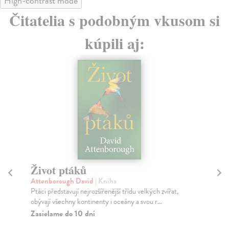
High-contrast mode
Čitatelia s podobným vkusom si
kúpili aj:
Život ptáků
Ge
Attenborough David
| Kniha
Ac
Ptáci představují nejrozšířenější třídu velkých zvířat,
Jak
obývají všechny kontinenty i oceány a svou r...
zat
Zasielame do 10 dní
Za