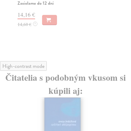
Zasielame do 12 dní
Na
14,16 €
14
14,60 €
14
?
High-contrast mode
Čitatelia s podobným vkusom si
kúpili aj: