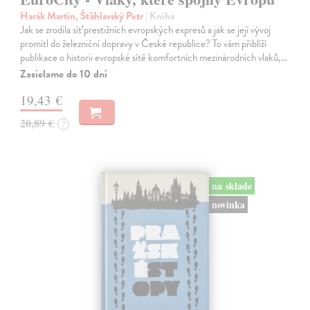
Harák Martin, Šťáhlavský Petr
| Kniha
Jak se zrodila síť prestižních evropských expresů a jak se její vývoj
promítl do železniční dopravy v České republice? To vám přiblíží
publikace o historii evropské sítě komfortních mezinárodních vlaků,…
Zasielame do 10 dní
19,43 €
20,89 €
?
na sklade
novinka