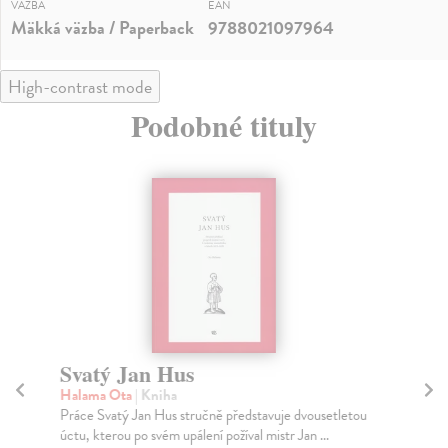
VÄZBA
EAN
Mäkká väzba / Paperback
9788021097964
High-contrast mode
Podobné tituly
Svatý Jan Hus
T
Halama Ota
| Kniha
Ří
Práce Svatý Jan Hus stručně představuje dvousetletou
Kni
úctu, kterou po svém upálení požíval mistr Jan ...
doc