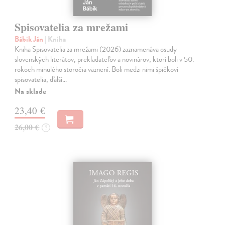
Spisovatelia za mrežami
Bábik Ján
| Kniha
Kniha Spisovatelia za mrežami (2026) zaznamenáva osudy
slovenských literátov, prekladateľov a novinárov, ktorí boli v 50.
rokoch minulého storočia väznení. Boli medzi nimi špičkoví
spisovatelia, ďalší…
Na sklade
23,40 €
26,00 €
?