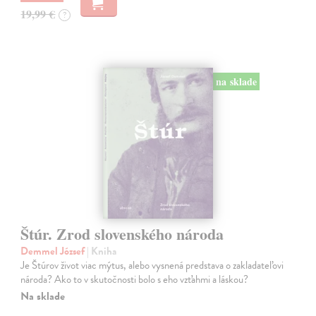
19,99 €
?
na sklade
Štúr. Zrod slovenského národa
Demmel József
| Kniha
Je Štúrov život viac mýtus, alebo vysnená predstava o zakladateľovi
národa? Ako to v skutočnosti bolo s eho vzťahmi a láskou?
Na sklade