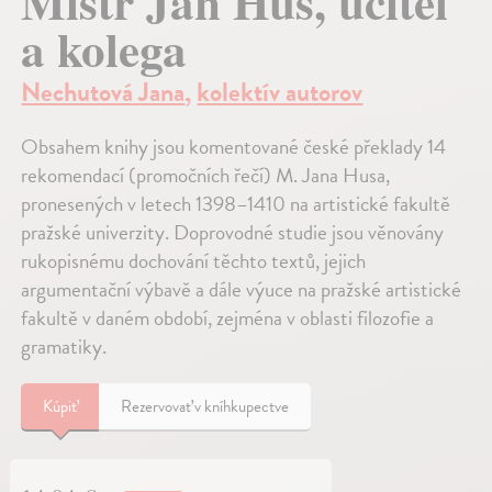
Mistr Jan Hus, učitel
a kolega
Nechutová Jana
,
kolektív autorov
Obsahem knihy jsou komentované české překlady 14
rekomendací (promočních řečí) M. Jana Husa,
pronesených v letech 1398–1410 na artistické fakultě
pražské univerzity. Doprovodné studie jsou věnovány
rukopisnému dochování těchto textů, jejich
argumentační výbavě a dále výuce na pražské artistické
fakultě v daném období, zejména v oblasti filozofie a
gramatiky.
Kúpiť
Rezervovať v kníhkupectve