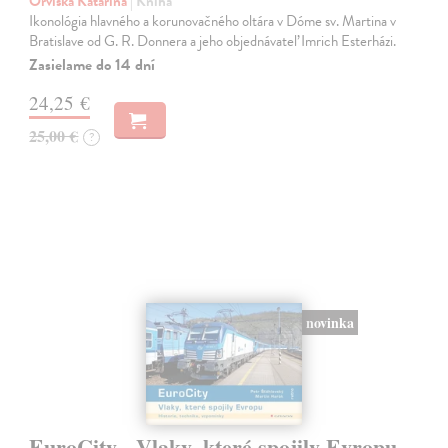
Orviská Katarína
| Kniha
Ikonológia hlavného a korunovačného oltára v Dóme sv. Martina v
Bratislave od G. R. Donnera a jeho objednávateľ Imrich Esterházi.
Zasielame do 14 dní
24,25 €
25,00 €
?
novinka
EuroCity - Vlaky, které spojily Evropu