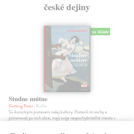
české dejiny
na sklade
Studne mútne
Getting Peter
| Kniha
Sú ikonickými postavami našej kultúry. Postavili im sochy a
pomenovali po nich ulice, majú svoje nespochybniteľné miesto v
lexikónoch literatúry aj učebniciach, slovenské moderné umenie sa
bez nich nedá…