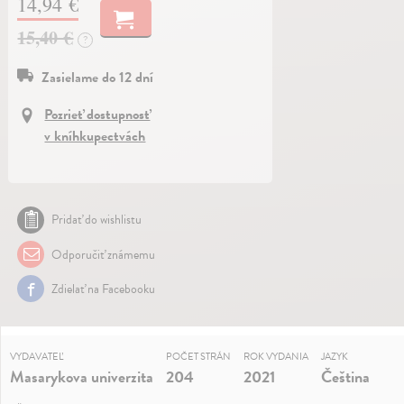
14,94 €
15,40 €
?
Zasielame do 12 dní
Pozrieť dostupnosť
v kníhkupectvách
Pridať do wishlistu
Odporučiť známemu
Zdielať na Facebooku
VYDAVATEĽ
POČET STRÁN
ROK VYDANIA
JAZYK
Masarykova univerzita
204
2021
Čeština