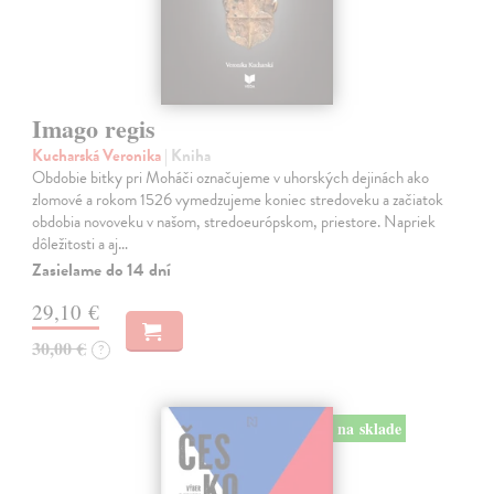
Imago regis
Kucharská Veronika
| Kniha
Obdobie bitky pri Moháči označujeme v uhorských dejinách ako
zlomové a rokom 1526 vymedzujeme koniec stredoveku a začiatok
obdobia novoveku v našom, stredoeurópskom, priestore. Napriek
dôležitosti a aj…
Zasielame do 14 dní
29,10 €
30,00 €
?
na sklade