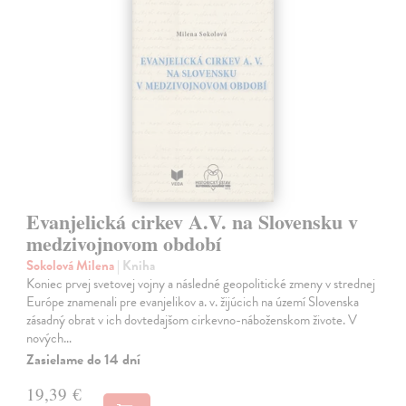
Evanjelická cirkev A.V. na Slovensku v
medzivojnovom období
Sokolová Milena
| Kniha
Koniec prvej svetovej vojny a následné geopolitické zmeny v strednej
Európe znamenali pre evanjelikov a. v. žijúcich na území Slovenska
zásadný obrat v ich dovtedajšom cirkevno-náboženskom živote. V
nových…
Zasielame do 14 dní
19,39 €