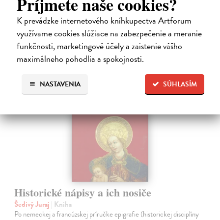
Príjmete naše cookies?
Na sklade
K prevádzke internetového kníhkupectva Artforum
23,66 €
využívame cookies slúžiace na zabezpečenie a meranie
24,90 €
?
funkčnosti, marketingové účely a zaistenie vášho
maximálneho pohodlia a spokojnosti.
NASTAVENIA
SÚHLASÍM
na sklade
Historické nápisy a ich nosiče
Šedivý Juraj
| Kniha
Po nemeckej a francúzskej príručke epigrafie (historickej disciplíny