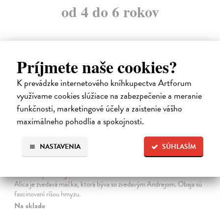
od 4 do 6 rokov
Príjmete naše cookies?
na sklade
K prevádzke internetového kníhkupectva Artforum
využívame cookies slúžiace na zabezpečenie a meranie
funkčnosti, marketingové účely a zaistenie vášho
maximálneho pohodlia a spokojnosti.
NASTAVENIA
SÚHLASÍM
Alica a hmyz
Dúbravský Andrej
| Kniha
Alica je zvedavá mačka, ktorá býva so zvedavým Andrejom. Obaja sú
fascinovaní ríšou hmyzu.
Na sklade