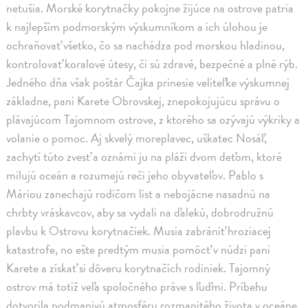
netušia. Morské korytnačky pokojne žijúce na ostrove patria
k najlepším podmorským výskumníkom a ich úlohou je
ochraňovať všetko, čo sa nachádza pod morskou hladinou,
kontrolovať koralové útesy, či sú zdravé, bezpečné a plné rýb.
Jedného dňa však poštár Čajka prinesie veliteľke výskumnej
základne, pani Karete Obrovskej, znepokojujúcu správu o
plávajúcom Tajomnom ostrove, z ktorého sa ozývajú výkriky a
volanie o pomoc. Aj skvelý moreplavec, uškatec Nosáľ,
zachytí túto zvesť a oznámi ju na pláži dvom deťom, ktoré
milujú oceán a rozumejú reči jeho obyvateľov. Pablo s
Máriou zanechajú rodičom list a nebojácne nasadnú na
chrbty vráskavcov, aby sa vydali na ďalekú, dobrodružnú
plavbu k Ostrovu korytnačiek. Musia zabrániť hroziacej
katastrofe, no ešte predtým musia pomôcť v núdzi pani
Karete a získať si dôveru korytnačích rodiniek. Tajomný
ostrov má totiž veľa spoločného práve s ľuďmi. Príbehu
dotvorila podmanivú atmosféru rozmanitého života v oceáne