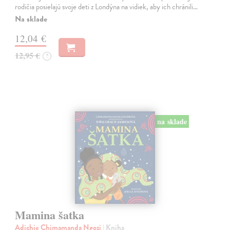
rodičia posielajú svoje deti z Londýna na vidiek, aby ich chránili…
Na sklade
12,04 €
12,95 €
?
na sklade
Mamina šatka
Adichie Chimamanda Ngozi
| Kniha