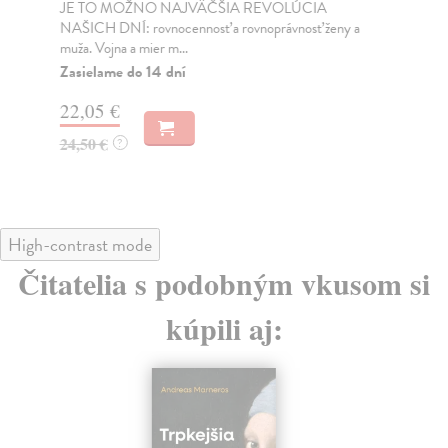
JE TO MOŽNO NAJVÄČŠIA REVOLÚCIA
Tát
NAŠICH DNÍ: rovnocennosť a rovnoprávnosť ženy a
Bor
muža. Vojna a mier m...
Na
Zasielame do 14 dní
18
22,05 €
19
24,50 €
?
High-contrast mode
Čitatelia s podobným vkusom si
kúpili aj: