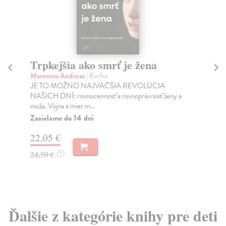
Trpkejšia ako smrť je žena
P
Marneros Andreas
| Kniha
Bor
JE TO MOŽNO NAJVÄČŠIA REVOLÚCIA
Tát
NAŠICH DNÍ: rovnocennosť a rovnoprávnosť ženy a
Bor
muža. Vojna a mier m...
Na
Zasielame do 14 dní
18
22,05 €
19
24,50 €
?
Ďalšie z kategórie knihy pre deti