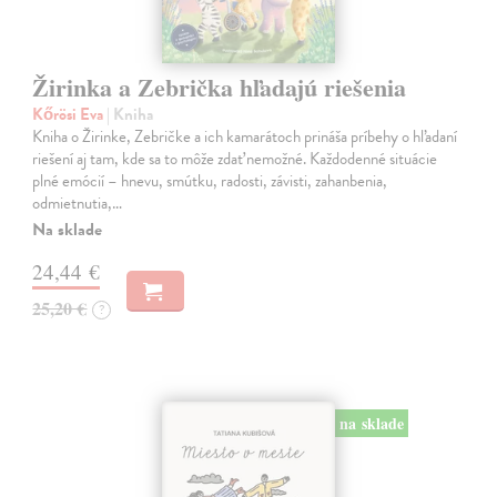
Žirinka a Zebrička hľadajú riešenia
Kőrösi Eva
| Kniha
Kniha o Žirinke, Zebričke a ich kamarátoch prináša príbehy o hľadaní
riešení aj tam, kde sa to môže zdať nemožné. Každodenné situácie
plné emócií – hnevu, smútku, radosti, závisti, zahanbenia,
odmietnutia,…
Na sklade
24,44 €
25,20 €
?
na sklade