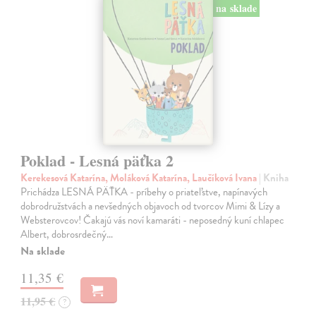
na sklade
Poklad - Lesná päťka 2
Kerekesová Katarína, Moláková Katarína, Laučíková Ivana
| Kniha
Prichádza LESNÁ PÄŤKA - príbehy o priateľstve, napínavých
dobrodružstvách a nevšedných objavoch od tvorcov Mimi & Lízy a
Websterovcov! Čakajú vás noví kamaráti - neposedný kuní chlapec
Albert, dobrosrdečný…
Na sklade
11,35 €
11,95 €
?