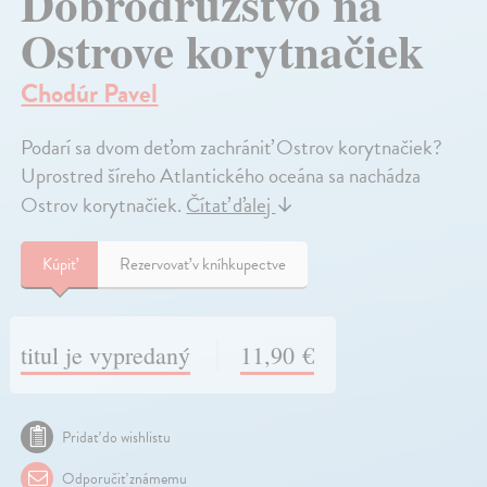
Dobrodružstvo na
Ostrove korytnačiek
Chodúr Pavel
Podarí sa dvom deťom zachrániť Ostrov korytnačiek?
Uprostred šíreho Atlantického oceána sa nachádza
Ostrov korytnačiek.
Čítať ďalej
↓
Kúpiť
Rezervovať v kníhkupectve
titul je vypredaný
11,90 €
Pridať do wishlistu
Odporučiť známemu