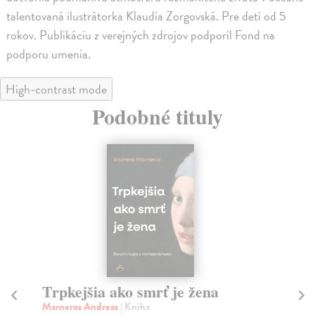
talentovaná ilustrátorka Klaudia Zorgovská. Pre deti od 5
rokov. Publikáciu z verejných zdrojov podporil Fond na
podporu umenia.
High-contrast mode
Podobné tituly
Trpkejšia ako smrť je žena
P
Marneros Andreas
| Kniha
Bor