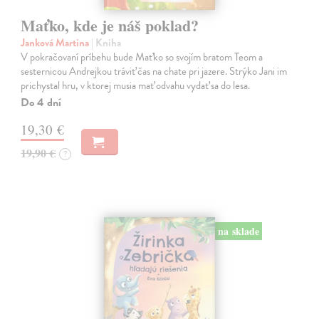
Maťko, kde je náš poklad?
Janková Martina
| Kniha
V pokračovaní príbehu bude Maťko so svojím bratom Teom a
sesternicou Andrejkou tráviť čas na chate pri jazere. Strýko Jani im
prichystal hru, v ktorej musia mať odvahu vydať sa do lesa.
Do 4 dní
19,30 €
19,90 €
?
na sklade