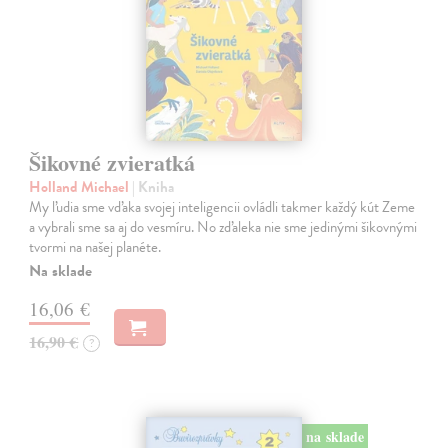
Šikovné zvieratká
Holland Michael
| Kniha
My ľudia sme vďaka svojej inteligencii ovládli takmer každý kút Zeme
a vybrali sme sa aj do vesmíru. No zďaleka nie sme jedinými šikovnými
tvormi na našej planéte.
Na sklade
16,06 €
16,90 €
?
na sklade