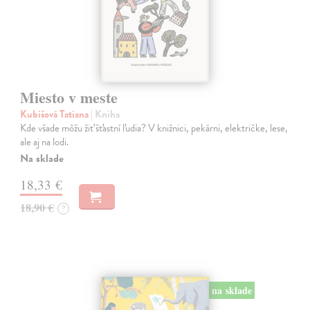
Miesto v meste
Kubišová Tatiana
| Kniha
Kde všade môžu žiť šťastní ľudia? V knižnici, pekárni, električke, lese,
ale aj na lodi.
Na sklade
18,33 €
18,90 €
?
na sklade