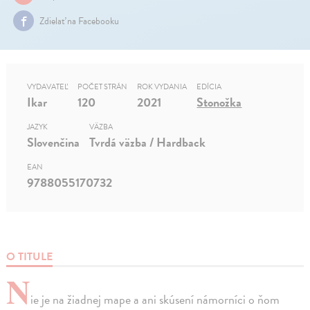
Zdielať na Facebooku
VYDAVATEĽ
POČET STRÁN
ROK VYDANIA
EDÍCIA
Ikar
120
2021
Stonožka
JAZYK
VÄZBA
Slovenčina
Tvrdá väzba / Hardback
EAN
9788055170732
O TITULE
N
ie je na žiadnej mape a ani skúsení námorníci o ňom