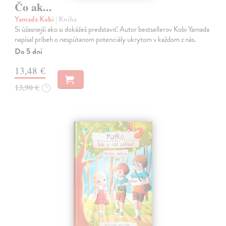
Čo ak...
Yamada Kobi
| Kniha
Si úžasnejší ako si dokážeš predstaviť. Autor bestsellerov Kobi Yamada
napísal príbeh o nespútanom potenciály ukrytom v každom z nás.
Do 5 dní
13,48 €
13,90 €
?