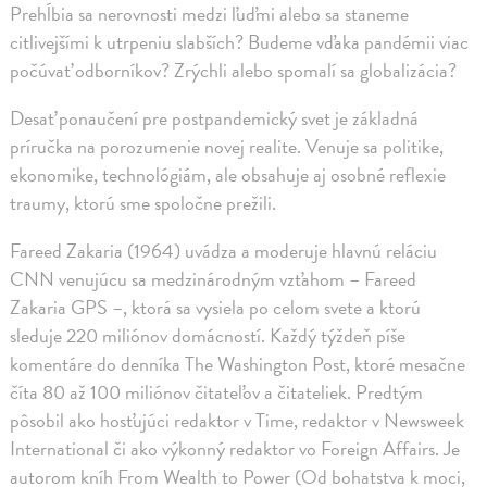
Prehĺbia sa nerovnosti medzi ľuďmi alebo sa staneme
citlivejšími k utrpeniu slabších? Budeme vďaka pandémii viac
počúvať odborníkov? Zrýchli alebo spomalí sa globalizácia?
Desať ponaučení pre postpandemický svet je základná
príručka na porozumenie novej realite. Venuje sa politike,
ekonomike, technológiám, ale obsahuje aj osobné reflexie
traumy, ktorú sme spoločne prežili.
Fareed Zakaria (1964) uvádza a moderuje hlavnú reláciu
CNN venujúcu sa medzinárodným vzťahom – Fareed
Zakaria GPS –, ktorá sa vysiela po celom svete a ktorú
sleduje 220 miliónov domácností. Každý týždeň píše
komentáre do denníka The Washington Post, ktoré mesačne
číta 80 až 100 miliónov čitateľov a čitateliek. Predtým
pôsobil ako hosťujúci redaktor v Time, redaktor v Newsweek
International či ako výkonný redaktor vo Foreign Affairs. Je
autorom kníh From Wealth to Power (Od bohatstva k moci,