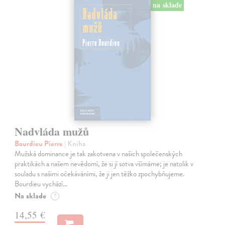
na sklade
Nadvláda mužů
Bourdieu Pierre
| Kniha
Mužská dominance je tak zakotvena v našich společenských
praktikách a našem nevědomí, že si jí sotva všímáme; je natolik v
souladu s našimi očekáváními, že ji jen těžko zpochybňujeme.
Bourdieu vychází…
Na sklade
?
14,55 €