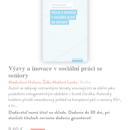
Výzvy a inovace v sociální práci se
seniory
Machulová Helena, Žižka Motlová Lenka
| Kniha
Autoři se zabývají rozmanitými tématy souvisejícími se stářím jako
posledním ontogenetickým obdobím v životě člověka. Autorský
kolektiv přináší mezioborový pohled na komplexní péči o seniory 65+,
a to…
Dodávateľ nemá titul na sklade. Dodanie do 30 dní, pri
starších tituloch nevieme dodanie garantovať.
9,60 €