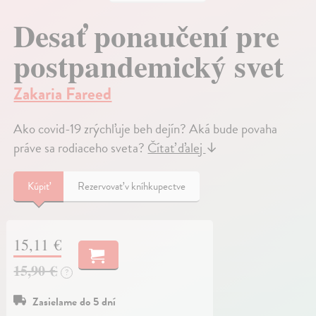
Desať ponaučení pre
postpandemický svet
Zakaria Fareed
Ako covid-19 zrýchľuje beh dejín? Aká bude povaha
práve sa rodiaceho sveta?
Čítať ďalej
↓
Kúpiť
Rezervovať v kníhkupectve
15,11 €
15,90 €
?
Zasielame do 5 dní