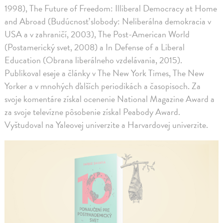
1998), The Future of Freedom: Illiberal Democracy at Home
and Abroad (Budúcnosť slobody: Neliberálna demokracia v
USA a v zahraničí, 2003), The Post-American World
(Postamerický svet, 2008) a In Defense of a Liberal
Education (Obrana liberálneho vzdelávania, 2015).
Publikoval eseje a články v The New York Times, The New
Yorker a v mnohých ďalších periodikách a časopisoch. Za
svoje komentáre získal ocenenie National Magazine Award a
za svoje televízne pôsobenie získal Peabody Award.
Vyštudoval na Yaleovej univerzite a Harvardovej univerzite.