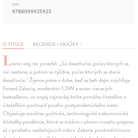
EAN
9788099925923
O TITULE
RECENZIE / UKÁŽKY
1
L
enin vraj raz povedal: „Sú desaťročia, počas ktorých sa
nič nestane, a potom sú týždne, počas ktorých sa stanú
desaťročia.“ Žijeme práve v dobe, keď sa beh dejín zrýchľuje.
Fareed Zakaria, moderátor CNN a autor viacerých
bestsellerov, vo svojej najnovšej knihe pomáha čitateľom a
čitateľkám pochopiť povahu postpandemického sveta.
Objasňuje sociálne, politické, technologické a ekonomické
dôsledky pandémie, ktoré sa možno v plnom rozsahu prejavia
až v priebehu nasledujúcich rokov. Zakaria prostredníctvom