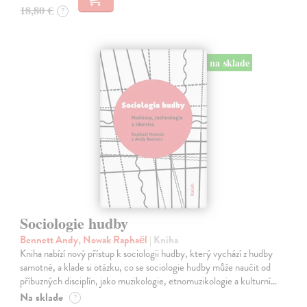
18,80 €
?
na sklade
Sociologie hudby
Bennett Andy, Nowak Raphaël
| Kniha
Kniha nabízí nový přístup k sociologii hudby, který vychází z hudby
samotné, a klade si otázku, co se sociologie hudby může naučit od
příbuzných disciplín, jako muzikologie, etnomuzikologie a kulturní…
Na sklade
?