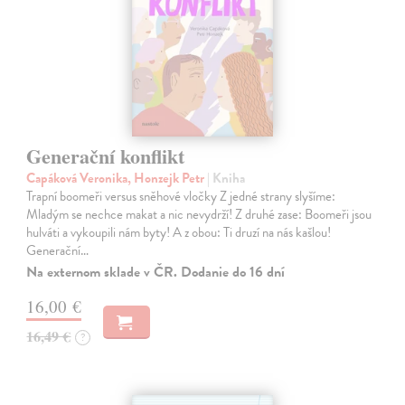
Generační konflikt
Capáková Veronika, Honzejk Petr
| Kniha
Trapní boomeři versus sněhové vločky Z jedné strany slyšíme:
Mladým se nechce makat a nic nevydrží! Z druhé zase: Boomeři jsou
hulváti a vykoupili nám byty! A z obou: Ti druzí na nás kašlou!
Generační…
Na externom sklade v ČR. Dodanie do 16 dní
16,00 €
16,49 €
?