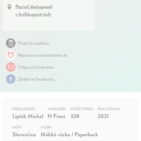
Pozrieť dostupnosť
v kníhkupectvách
Pridať do wishlistu
Recenzia na medziknihami.sk
Odporučiť známemu
Zdielať na Facebooku
PREKLADATEĽ
VYDAVATEĽ
POČET STRÁN
ROK VYDANIA
Lipták Michal
N Press
328
2021
JAZYK
VÄZBA
Slovenčina
Mäkká väzba / Paperback