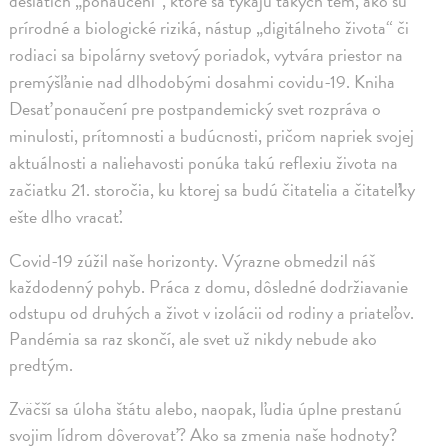
desiatich „ponaučení“, ktoré sa týkajú takých tém, ako sú
prírodné a biologické riziká, nástup „digitálneho života“ či
rodiaci sa bipolárny svetový poriadok, vytvára priestor na
premýšľanie nad dlhodobými dosahmi covidu-19. Kniha
Desať ponaučení pre postpandemický svet rozpráva o
minulosti, prítomnosti a budúcnosti, pričom napriek svojej
aktuálnosti a naliehavosti ponúka takú reflexiu života na
začiatku 21. storočia, ku ktorej sa budú čitatelia a čitateľky
ešte dlho vracať.
Covid-19 zúžil naše horizonty. Výrazne obmedzil náš
každodenný pohyb. Práca z domu, dôsledné dodržiavanie
odstupu od druhých a život v izolácii od rodiny a priateľov.
Pandémia sa raz skončí, ale svet už nikdy nebude ako
predtým.
Zväčší sa úloha štátu alebo, naopak, ľudia úplne prestanú
svojim lídrom dôverovať? Ako sa zmenia naše hodnoty?