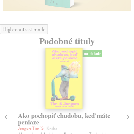
High-contrast mode
Podobné tituly
na sklade
Ako pochopiť chudobu, keď máte
V
peniaze
ev
Jongers Tim 'S
| Kniha
Kr