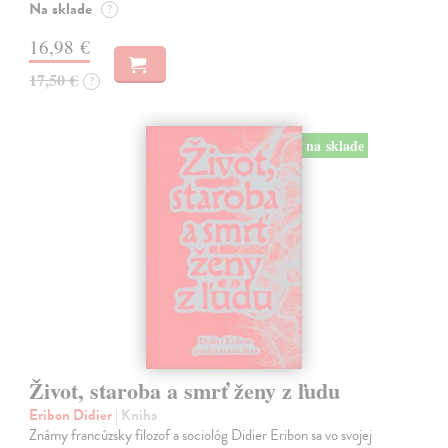
Na sklade
?
16,98 €
17,50 €
?
na sklade
Život, staroba a smrť ženy z ľudu
Eribon Didier
| Kniha
Známy francúzsky filozof a sociológ Didier Eribon sa vo svojej