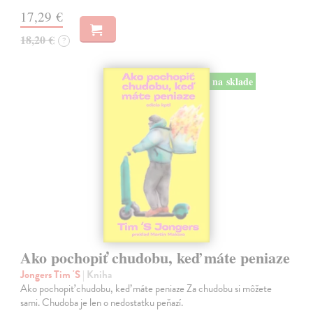
17,29 €
18,20 €
?
na sklade
Ako pochopiť chudobu, keď máte peniaze
Jongers Tim 'S
| Kniha
Ako pochopiť chudobu, keď máte peniaze Za chudobu si môžete
sami. Chudoba je len o nedostatku peňazí.