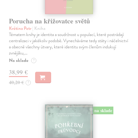
Porucha na křižovatce světů
Květina Petr
| Kniha
Tématem knihy je identita a soudržnost u populací, které postrádají
centralizaci v jakékoliv podobě. Vynecháváme tedy státy i náčelnictví
a obecně všechny útvary, které identitu svým členům indukují
zvnějšku,…
Na sklade
?
38,99 €
40,20 €
?
na sklade