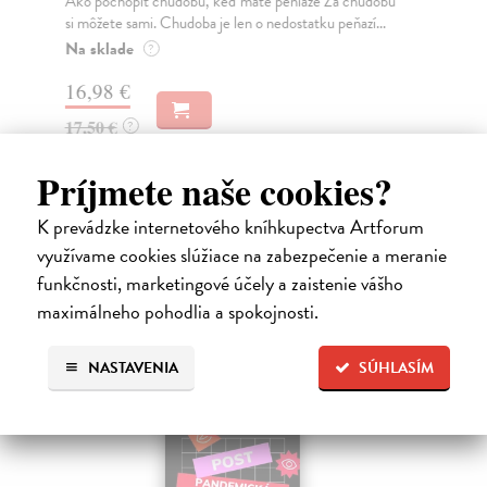
Ako pochopiť chudobu, keď máte peniaze Za chudobu
Kni
si môžete sami. Chudoba je len o nedostatku peňazí...
ana
Na sklade
Na
?
16,98 €
14
17,50 €
14
?
Príjmete naše cookies?
K prevádzke internetového kníhkupectva Artforum
High-contrast mode
využívame cookies slúžiace na zabezpečenie a meranie
Čitatelia s podobným vkusom si
funkčnosti, marketingové účely a zaistenie vášho
maximálneho pohodlia a spokojnosti.
kúpili aj:
NASTAVENIA
SÚHLASÍM
E-KNIHA