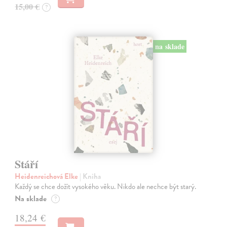
15,00 €
?
na sklade
Stáří
Heidenreichová Elke
| Kniha
Každý se chce dožít vysokého věku. Nikdo ale nechce být starý.
Na sklade
?
18,24 €