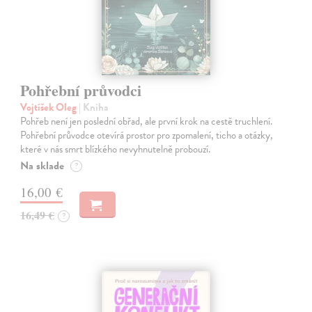
Pohřební průvodci
Vojtíšek Oleg
| Kniha
Pohřeb není jen poslední obřad, ale první krok na cestě truchlení.
Pohřební průvodce otevírá prostor pro zpomalení, ticho a otázky,
které v nás smrt blízkého nevyhnutelně probouzí.
Na sklade
?
16,00 €
16,49 €
?