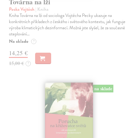
Továrna na lži
Pecka Vojtěch
| Kniha
Kniha Továrna na lži od sociologa Vojtěcha Pecky ukazuje na
konkrétních příkladech z českého i světového kontextu, jak funguje
výroba klimatických dezinformací. Možná jste slyšel, že za současné
oteplování…
Na sklade
?
14,25 €
15,00 €
?
na sklade