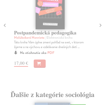
Č
Pa
Postpandemická pedagogika
Náz
Holúbeková Henrieta
| Elektronická kniha
otá
Táto kniha Vám úplne zmení pohľad na svet, v ktorom
tak
žijeme a na výchovu a vzdelávanie dnešných detí ...
Do
Na stiahnutie ako
PDF
30
22
17,00 €
24
Ďalšie z kategórie sociológia