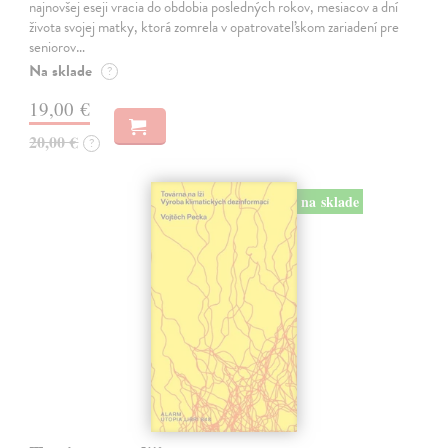
najnovšej eseji vracia do obdobia posledných rokov, mesiacov a dní
života svojej matky, ktorá zomrela v opatrovateľskom zariadení pre
seniorov…
Na sklade
?
19,00 €
20,00 €
?
na sklade