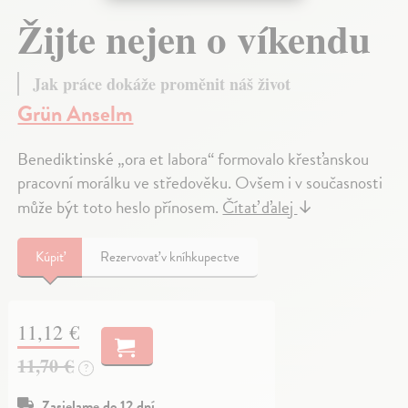
Žijte nejen o víkendu
Jak práce dokáže proměnit náš život
Grün Anselm
Benediktinské „ora et labora“ formovalo křesťanskou
pracovní morálku ve středověku. Ovšem i v současnosti
může být toto heslo přínosem.
Čítať ďalej
↓
Kúpiť
Rezervovať v kníhkupectve
11,12 €
11,70 €
?
Zasielame do 12 dní