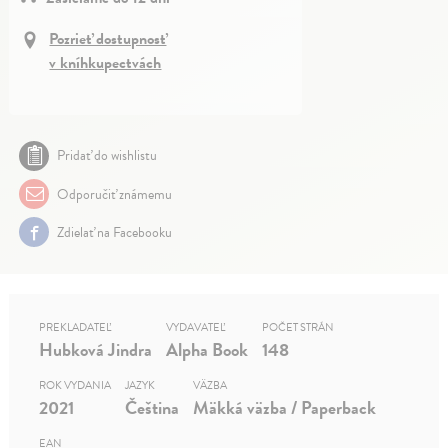
Pozrieť dostupnosť
v kníhkupectvách
Pridať do wishlistu
Odporučiť známemu
Zdielať na Facebooku
PREKLADATEĽ
VYDAVATEĽ
POČET STRÁN
Hubková Jindra
Alpha Book
148
ROK VYDANIA
JAZYK
VÄZBA
2021
Čeština
Mäkká väzba / Paperback
EAN