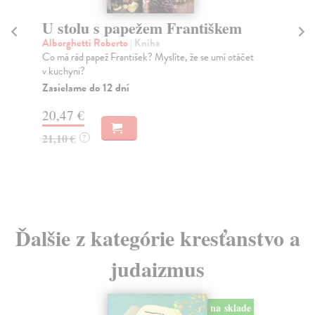
U stolu s papežem Františkem
Č
M
Alborghetti Roberto
| Kniha
Co má rád papež František? Myslíte, že se umí otáčet
Jin
v kuchyni?
Mon
věn
Zasielame do 12 dní
194
20,47 €
Za
21,10 €
?
10
10
Ďalšie z kategórie kresťanstvo a
judaizmus
na sklade