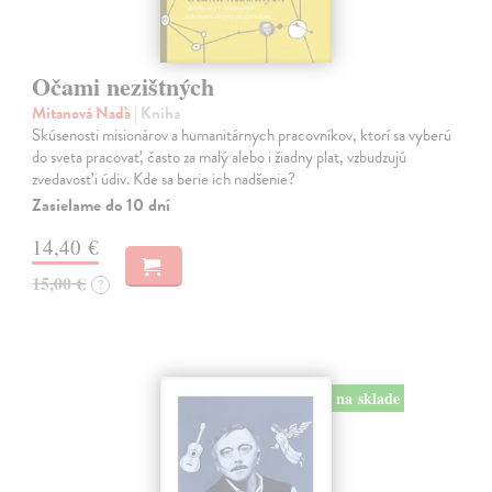
Očami nezištných
Mitanová Naďa
| Kniha
Skúsenosti misionárov a humanitárnych pracovníkov, ktorí sa vyberú
do sveta pracovať, často za malý alebo i žiadny plat, vzbudzujú
zvedavosť i údiv. Kde sa berie ich nadšenie?
Zasielame do 10 dní
14,40 €
15,00 €
?
na sklade