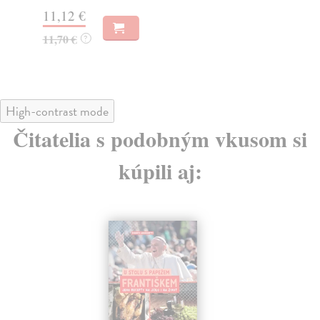
11,12 €
11
11,70 €
11
?
High-contrast mode
Čitatelia s podobným vkusom si
kúpili aj: