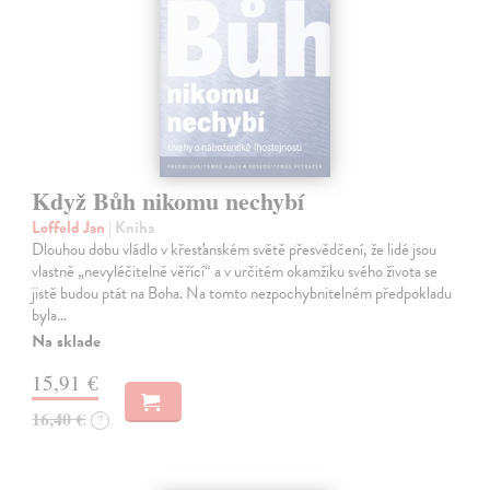
Když Bůh nikomu nechybí
Loffeld Jan
| Kniha
Dlouhou dobu vládlo v křesťanském světě přesvědčení, že lidé jsou
vlastně „nevyléčitelně věřící“ a v určitém okamžiku svého života se
jistě budou ptát na Boha. Na tomto nezpochybnitelném předpokladu
byla…
Na sklade
15,91 €
16,40 €
?