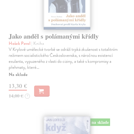
Jako anděl s polámanými křídly
Hošek Pavel
| Kniha
V Krylově umělecké tvorbě se odráží trpká zkušenost s totalitním
režimem socialistického Československa, s náročnou existencí
exulanta, vypuzeného z vlasti do ciziny, a také s kompromisy a
přehmaty, které…
Na sklade
13,30 €
14,00 €
?
na sklade