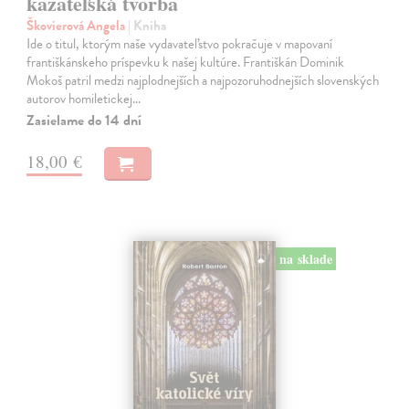
kazateľská tvorba
Škovierová Angela
| Kniha
Ide o titul, ktorým naše vydavateľstvo pokračuje v mapovaní
františkánskeho príspevku k našej kultúre. Františkán Dominik
Mokoš patril medzi najplodnejších a najpozoruhodnejších slovenských
autorov homiletickej…
Zasielame do 14 dní
18,00 €
na sklade