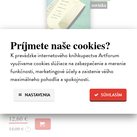
novinka
Príjmete naše cookies?
K prevádzke internetového kníhkupectva Artforum
využívame cookies slúžiace na zabezpečenie a meranie
funkčnosti, marketingové účely a zaistenie vášho
Rabín sa rozpráva s Ježišom
maximálneho pohodlia a spokojnosti.
Neusner Jacob
| Kniha
Autor knihy sa v duchu stáva v Galilei poslucháčom Ježišovej Reči na
vrchu. Ako pravoverný rabín sa usiluje pozorne počúvať tohto nového
NASTAVENIA
SÚHLASÍM
učiteľa a porovnáva jeho učenie s tým, čo hovorí židovská Tóra.
Na sklade
12,60 €
14,00 €
?