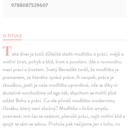
9788087529607
O TITULE
T
aké dnes je totiž důležité sladit modlitbu a práci, vnější a
vnitřní život, pohyb a klid, život a povolání. Jde o rovnováhu
mezi prací a životem. Svatý Benedikt tvrdil, že modlitba je
pramenem, ze kterého vyvěrá práce. A naopak, práce je
zkouškou, jestli je naše modlitba opravdová, zda se díky ní
skutečně osvobodíme od ega tak, abychom se mohli plně
oddat Bohu a práci. Co ale přináší modlitba modernímu
člověku, který není zbožný? Modlitba v širším smyslu
znamená: mít čas se zastavit, přerušit práci, najít vnitřní klid a
spojit se sám se sebou. Protože pak nežijeme jen z toho, co