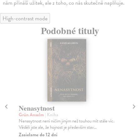
nám přináší užitek, ale z toho, co nás skutečně naplňuje.
High-contrast mode
Podobné tituly
Nenasytnost
K
Grün Anselm
| Kniha
Ge
Nenasytnost není ničím jiným než touhou mít stále víc.
Exi
Věděli jste ale, že hojnost je především stav...
ode
Zasielame do 12 dní
Za