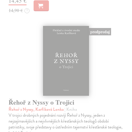
14,45 €
14,90 €
?
predpredaj
Řehoř z Nyssy o Trojici
Řehoř z Nyssy, Karfíková Lenka
| Kniha
V trojici drobných pojednání rozvíjí Řehoř z Nyssy, jeden z
nejzajímavějších a nejvlivnějších křesťanských teologů období
patristiky, svoje představy o ústředním tajemství křesťanské teologie,