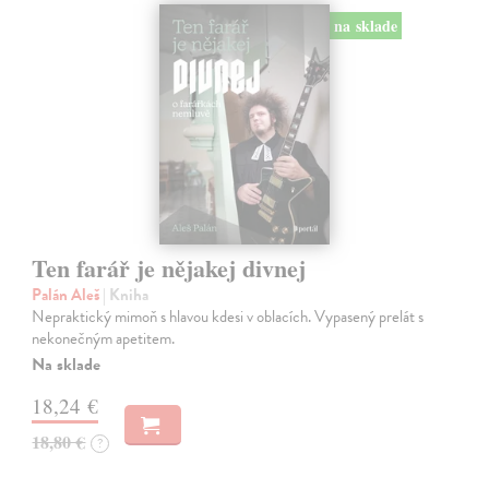
na sklade
Ten farář je nějakej divnej
Palán Aleš
| Kniha
Nepraktický mimoň s hlavou kdesi v oblacích. Vypasený prelát s
nekonečným apetitem.
Na sklade
18,24 €
18,80 €
?