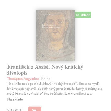
na sklade
František z Assisi. Nový kritický
životopis
Thompson Augustine
| Kniha
Táto kniha nesie podtitul „Nový kritický životopis“, čím sa nemyslí,
len životopis najnovší, ale skôr nový portrét muža, ktorý je známy ako
svätý František z Assisi. Máme to šťastie, že o Františkovi sa…
Na sklade
20,00 €