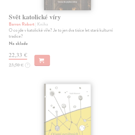
Svět katolické víry
Barron Robert
| Kniha
O co jde v katolické víře? Je to jen dva tisíce let stará kulturní
tradice?
Na sklade
22,33 €
23,50 €
?