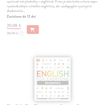
vyučovali své předměty v angličtině. Proto je tato kniha určena nejen
vysokoškolským učitelům angličtiny, ale i pedagogům vyučujícím
akademické…
Zasielame do 12 dní
20,08 €
20,70 €
?