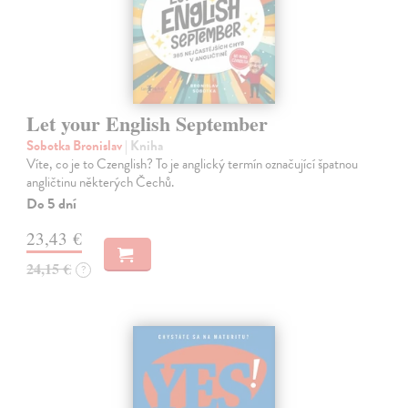
Let your English September
Sobotka Bronislav
| Kniha
Víte, co je to Czenglish? To je anglický termín označující špatnou
angličtinu některých Čechů.
Do 5 dní
23,43 €
24,15 €
?