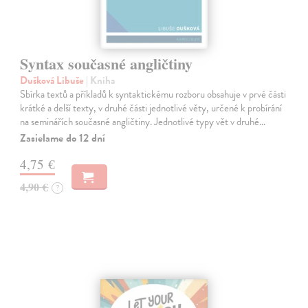
Syntax současné angličtiny
Dušková Libuše
| Kniha
Sbírka textů a příkladů k syntaktickému rozboru obsahuje v prvé části
krátké a delší texty, v druhé části jednotlivé věty, určené k probírání
na seminářích současné angličtiny. Jednotlivé typy vět v druhé…
Zasielame do 12 dní
4,75 €
4,90 €
?