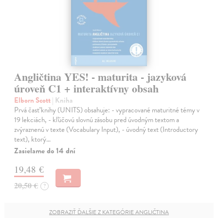
Angličtina YES! - maturita - jazyková
úroveň C1 + interaktívny obsah
Elborn Scott
| Kniha
Prvá časť knihy (UNITS) obsahuje: - vypracované maturitné témy v
19 lekciách, - kľúčovú slovnú zásobu pred úvodným textom a
zvýraznenú v texte (Vocabulary Input), - úvodný text (Introductory
text), ktorý…
Zasielame do 14 dní
19,48 €
20,50 €
?
ZOBRAZIŤ ĎALŠIE Z KATEGÓRIE ANGLIČTINA