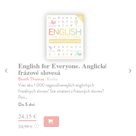
English for Everyone. Anglické
En
frázové slovesá
U
p
Booth Thomas
| Kniha
Viac ako 1 000 najpoužívanejších anglických
kol
frazálnych slovies! Ste zmätení z frázových slovies?
Kom
Pon...
jaz
pr..
Do 5 dní
Do
24,15 €
16
24,90 €
?
16