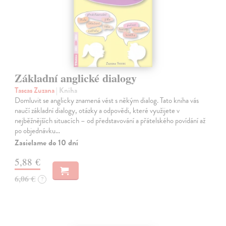
Základní anglické dialogy
Tascas Zuzana
| Kniha
Domluvit se anglicky znamená vést s někým dialog. Tato kniha vás
naučí základní dialogy, otázky a odpovědi, které využijete v
nejběžnějších situacích – od představování a přátelského povídání až
po objednávku…
Zasielame do 10 dní
5,88 €
6,06 €
?