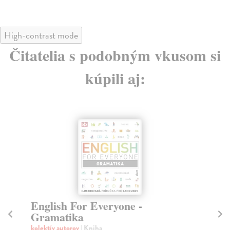
High-contrast mode
Čitatelia s podobným vkusom si
kúpili aj:
English For Everyone -
En
Gramatika
fr
kolektív autorov
| Kniha
Bo