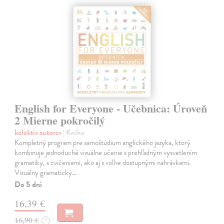
English for Everyone - Učebnica: Úroveň
2 Mierne pokročilý
kolektív autorov
| Kniha
Kompletný program pre samoštúdium anglického jazyka, ktorý
kombinuje jednoduché vizuálne učenie s prehľadným vysvetlením
gramatiky, s cvičeniami, ako aj s voľne dostupnými nahrávkami.
Vizuálny gramatický…
Do 5 dní
16,39 €
16,90 €
?