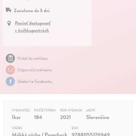
Zasielame do 5 dní
Pozrieť dostupnosť
v kníhkupectvách
Pridať do wishlistu
Odporučiť známemu
Zdielať na Facebooku
VYDAVATEĽ
POČET STRÁN
ROK VYDANIA
JAZYK
Ikar
184
2021
Slovenčina
VÄZBA
EAN
Mäkká väzba / Paperback
9788055176949