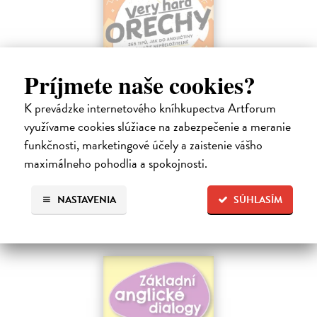
Príjmete naše cookies?
Very hard ořechy
K prevádzke internetového kníhkupectva Artforum
Sobotka Bronislav
| Kniha
využívame cookies slúžiace na zabezpečenie a meranie
Dělat křena, mít pod čepicí, kápnout božskou. Podvědomě tušíte, že
když tohle přeložíte do angličtiny slovo od slova, nikdo vás nepochopí.
funkčnosti, marketingové účely a zaistenie vášho
Do 5 dní
maximálneho pohodlia a spokojnosti.
18,87 €
NASTAVENIA
SÚHLASÍM
19,45 €
?