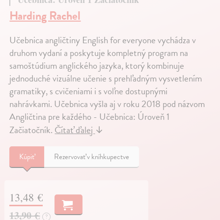
Harding Rachel
Učebnica angličtiny English for everyone vychádza v
druhom vydaní a poskytuje kompletný program na
samoštúdium anglického jazyka, ktorý kombinuje
jednoduché vizuálne učenie s prehľadným vysvetlením
gramatiky, s cvičeniami i s voľne dostupnými
nahrávkami. Učebnica vyšla aj v roku 2018 pod názvom
Angličtina pre každého - Učebnica: Úroveň 1
Začiatočník.
Čítať ďalej
↓
Kúpiť
Rezervovať v kníhkupectve
13,48 €
13,90 €
?