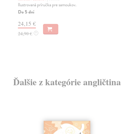
Ilustrovaná príručka pre samoukov.
Via
fra
Do 5 dní
Pon
24,15 €
Do
24,90 €
?
24
24
Ďalšie z kategórie angličtina