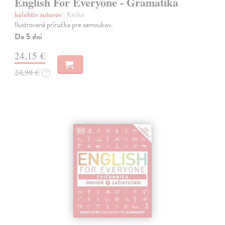
English For Everyone - Gramatika
kolektív autorov
| Kniha
Ilustrovaná príručka pre samoukov.
Do 5 dní
24,15 €
24,90 €
?