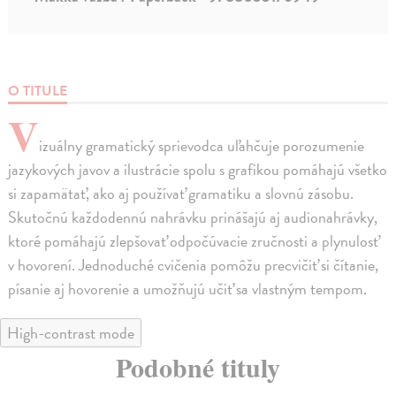
O TITULE
V
izuálny gramatický sprievodca uľahčuje porozumenie
jazykových javov a ilustrácie spolu s grafikou pomáhajú všetko
si zapamätať, ako aj používať gramatiku a slovnú zásobu.
Skutočnú každodennú nahrávku prinášajú aj audionahrávky,
ktoré pomáhajú zlepšovať odpočúvacie zručnosti a plynulosť
v hovorení. Jednoduché cvičenia pomôžu precvičiť si čítanie,
písanie aj hovorenie a umožňujú učiť sa vlastným tempom.
High-contrast mode
Podobné tituly