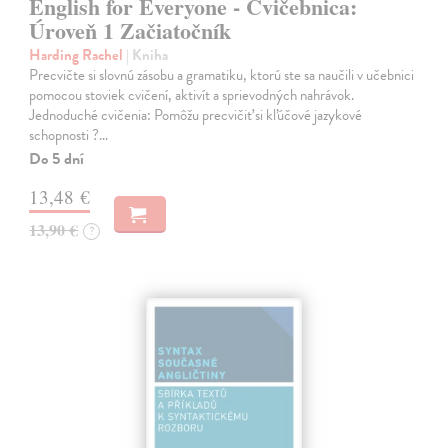
English for Everyone - Cvičebnica:
Úroveň 1 Začiatočník
Harding Rachel
| Kniha
Precvičte si slovnú zásobu a gramatiku, ktorú ste sa naučili v učebnici
pomocou stoviek cvičení, aktivít a sprievodných nahrávok.
Jednoduché cvičenia: Pomôžu precvičiť si kľúčové jazykové
schopnosti ?…
Do 5 dní
13,48 €
13,90 €
?