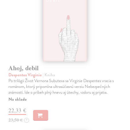
Ahoj, debil
Despentes Virginie
| Kniha
Po trilógii Život Vernona Subutexa sa Virginie Despentes vracia s
románom, ktorý pripomína ultrasúčasnú verziu Nebezpečných
známostí. Ide o príbeh plný hnevu aj útechy, vzdoru aj prijatia.
Na sklade
22,33 €
23,50 €
?