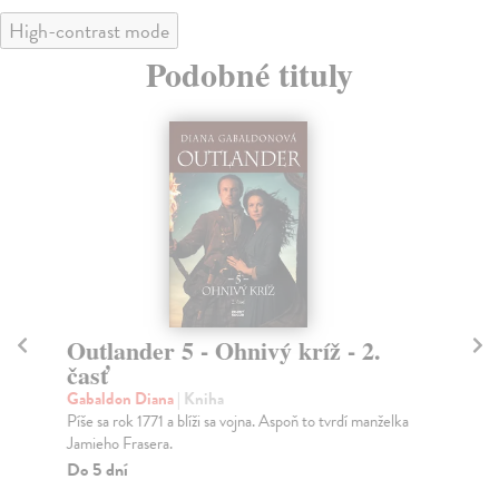
High-contrast mode
Podobné tituly
Outlander 5 - Ohnivý kríž - 2.
O
časť
Ga
Sie
Gabaldon Diana
| Kniha
Gab
Píše sa rok 1771 a blíži sa vojna. Aspoň to tvrdí manželka
Jamieho Frasera.
Do
Do 5 dní
29