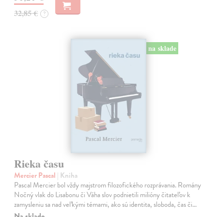
32,85 €
?
na sklade
Rieka času
Mercier Pascal
| Kniha
Pascal Mercier bol vždy majstrom filozofického rozprávania. Romány
Nočný vlak do Lisabonu či Váha slov podnietili milióny čitateľov k
zamysleniu sa nad veľkými témami, ako sú identita, sloboda, čas či…
Na sklade