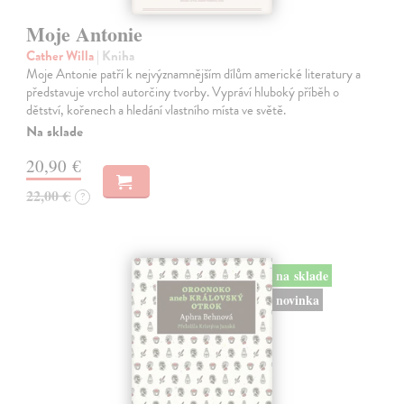
Moje Antonie
Cather Willa
| Kniha
Moje Antonie patří k nejvýznamnějším dílům americké literatury a
představuje vrchol autorčiny tvorby. Vypráví hluboký příběh o
dětství, kořenech a hledání vlastního místa ve světě.
Na sklade
20,90 €
22,00 €
?
na sklade
novinka