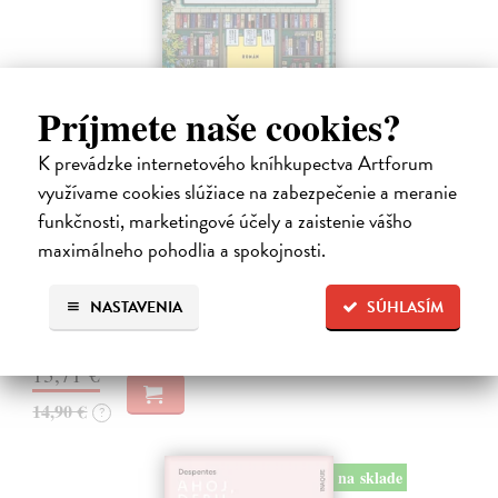
Príjmete naše cookies?
K prevádzke internetového kníhkupectva Artforum
využívame cookies slúžiace na zabezpečenie a meranie
Dni v kníhkupectve Morisaki
funkčnosti, marketingové účely a zaistenie vášho
Jagisawa Satoshi
| Kniha
maximálneho pohodlia a spokojnosti.
Dvadsaťpäťročná Takako si žila pomerne bezstarostne až do dňa, keď
jej priateľ Hideaki, za ktorého sa chcela vydať, len tak mimochodom
oznámi, že ju podvádza a žení sa s inou. Jej život sa zrazu rúca.
NASTAVENIA
SÚHLASÍM
Na sklade
13,71 €
14,90 €
?
na sklade