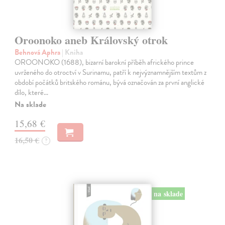
Oroonoko aneb Královský otrok
Behnová Aphra
| Kniha
OROONOKO (1688), bizarní barokní příběh afrického prince
uvrženého do otroctví v Surinamu, patří k nejvýznamnějším textům z
období počátků britského románu, bývá označován za první anglické
dílo, které…
Na sklade
15,68 €
16,50 €
?
na sklade