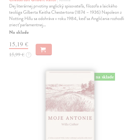
Dej literárnej prvotiny anglický spisovateľa, filozofa a laického
teológa Gilberta Keitha Chestertona (1874 – 1936) Napoleon z
Notting Hillu sa odohráva v roku 1984, keď sa Angličania rozhodli
zriecť parlamentnej…
Na sklade
15,19 €
15,99 €
?
na sklade