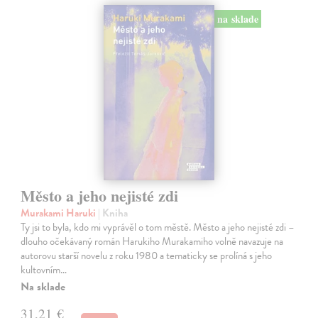
na sklade
Město a jeho nejisté zdi
Murakami Haruki
| Kniha
Ty jsi to byla, kdo mi vyprávěl o tom městě. Město a jeho nejisté zdi –
dlouho očekávaný román Harukiho Murakamiho volně navazuje na
autorovu starší novelu z roku 1980 a tematicky se prolíná s jeho
kultovním…
Na sklade
31,21 €