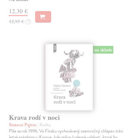
12,30 €
12,95 €
?
na sklade
Krava rodí v noci
Statovci Pajtim
| Kniha
Píše sa rok 1996. Vo Fínsku vychovávaný osemročný chlapec trávi
letné prázdniny v Kosove, kde zažíva čudesné udalosti, ktoré ho