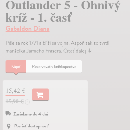
Outlander 5 - Ohnivý
kríž - 1. časť
Gabaldon Diana
Píše sa rok 1771 a blíži sa vojna. Aspoň tak to tvrdí
manželka Jamieho Frasera.
Čítať ďalej
↓
Kúpiť
Rezervovať v kníhkupectve
15,42 €
15,90 €
?
Zasielame do 4 dní
Pozrieť dostupnosť