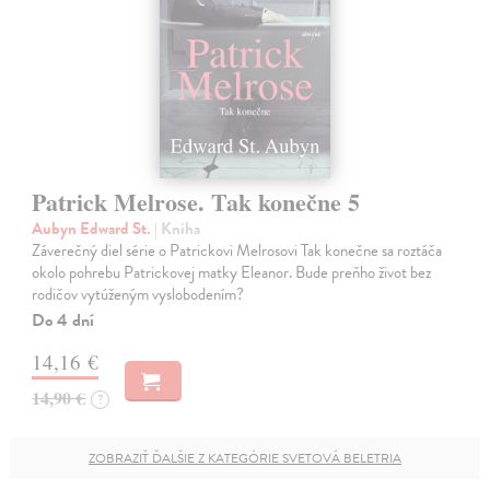
Patrick Melrose. Tak konečne 5
Aubyn Edward St.
| Kniha
Záverečný diel série o Patrickovi Melrosovi Tak konečne sa roztáča
okolo pohrebu Patrickovej matky Eleanor. Bude preňho život bez
rodičov vytúženým vyslobodením?
Do 4 dní
14,16 €
14,90 €
?
ZOBRAZIŤ ĎALŠIE Z KATEGÓRIE SVETOVÁ BELETRIA