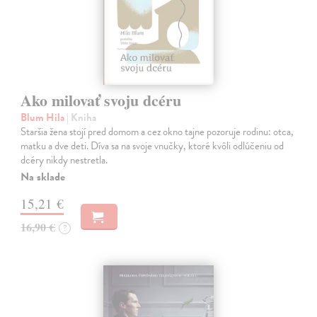
Ako milovať svoju dcéru
Blum Hila
| Kniha
Staršia žena stojí pred domom a cez okno tajne pozoruje rodinu: otca,
matku a dve deti. Díva sa na svoje vnučky, ktoré kvôli odlúčeniu od
dcéry nikdy nestretla.
Na sklade
15,21 €
16,90 €
?