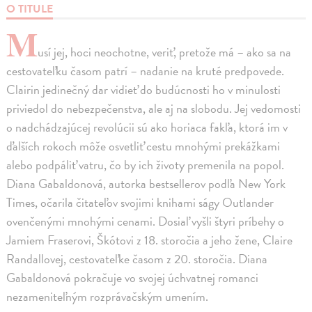
O TITULE
M
usí jej, hoci neochotne, veriť, pretože má – ako sa na
cestovateľku časom patrí – nadanie na kruté predpovede.
Clairin jedinečný dar vidieť do budúcnosti ho v minulosti
priviedol do nebezpečenstva, ale aj na slobodu. Jej vedomosti
o nadchádzajúcej revolúcii sú ako horiaca fakľa, ktorá im v
ďalších rokoch môže osvetliť cestu mnohými prekážkami
alebo podpáliť vatru, čo by ich životy premenila na popol.
Diana Gabaldonová, autorka bestsellerov podľa New York
Times, očarila čitateľov svojimi knihami ságy Outlander
ovenčenými mnohými cenami. Dosiaľ vyšli štyri príbehy o
Jamiem Fraserovi, Škótovi z 18. storočia a jeho žene, Claire
Randallovej, cestovateľke časom z 20. storočia. Diana
Gabaldonová pokračuje vo svojej úchvatnej romanci
nezameniteľným rozprávačským umením.