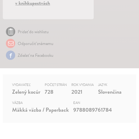
v kníhkupectvách
Pridať do wishlistu
Odporučiť známemu
Zdielať na Facebooku
VYDAVATEĽ
POČET STRÁN
ROK VYDANIA
JAZYK
Zelený kocúr
728
2021
Slovenčina
VÄZBA
EAN
Mäkká väzba / Paperback
9788089761784