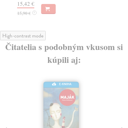
15,42 €
29
15,90 €
?
High-contrast mode
Čitatelia s podobným vkusom si
kúpili aj:
E-KNIHA