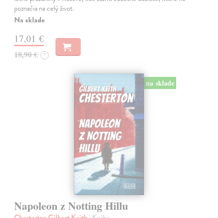
poznačia na celý život.
Na sklade
17,01 €
18,90 €
?
na sklade
Napoleon z Notting Hillu
Chesterton Gilbert Keith
| Kniha