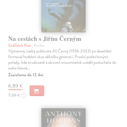
Na cestách s Jiřím Černým
Sedláček Petr
| Kniha
Významný český publicista Jiří Černý (1936-2023) po desetiletí
formoval hudební vkus několika generací. Proslul poslechovými
pořady, kde erudovaně a zároveň srozumitelně uváděl posluchače do
světa hlavně…
Zasielame do 12 dní
6,89 €
7,10 €
?