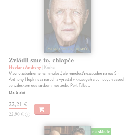
Zvládli sme to, chlapče
Hopkins Anthony
| Kniha
Možno zabudneme na minulosť, ale minulosť nezabudne na nás Sir
Anthony Hopkins sa narodil a vyrastal v krízových a vojnových časoch
vo waleskom oceliarskom mestečku Port Talbot.
Do 5 dní
22,21 €
22,90 €
?
na sklade