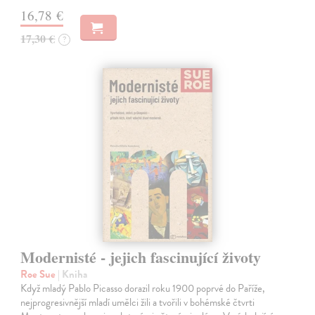
16,78 €
17,30 €
?
Modernisté - jejich fascinující životy
Roe Sue
| Kniha
Když mladý Pablo Picasso dorazil roku 1900 poprvé do Paříže,
nejprogresivnější mladí umělci žili a tvořili v bohémské čtvrti