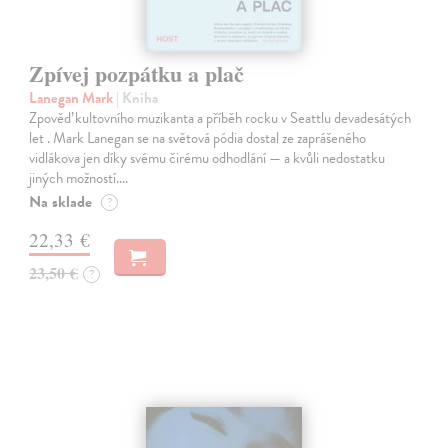
Zpívej pozpátku a plač
Lanegan Mark
| Kniha
Zpověď kultovního muzikanta a příběh rocku v Seattlu devadesátých
let . Mark Lanegan se na světová pódia dostal ze zaprášeného
vidlákova jen díky svému čirému odhodlání — a kvůli nedostatku
jiných možností.…
Na sklade
?
22,33 €
23,50 €
?