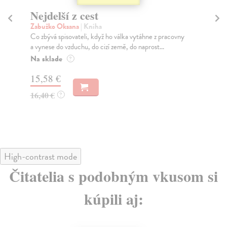
Nejdelší z cest
H
Zabužko Oksana
| Kniha
Zí
Co zbývá spisovateli, když ho válka vytáhne z pracovny
Prv
a vynese do vzduchu, do cizí země, do naprost...
žen
Na sklade
Za
?
15,58 €
18
16,40 €
18
?
High-contrast mode
Čitatelia s podobným vkusom si
kúpili aj: