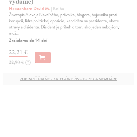
vydanie)
Herszenhorn David M.
| Kniha
Životopis Alexeja Navaľného, právnika, blogera, bojovníka proti
korupcii, lídra politickej opozície, kandidáta na prezidenta, obete
otravy a disidenta. Disident je príbeh o tom, ako jeden nebojácny
muž…
Zasielame do 14 dní
22,21 €
22,90 €
?
ZOBRAZIŤ ĎALŠIE Z KATEGÓRIE ŽIVOTOPISY A MEMOÁRE