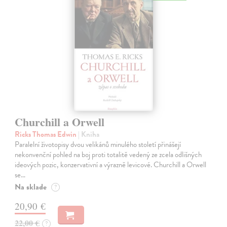
Churchill a Orwell
Ricks Thomas Edwin
| Kniha
Paralelní životopisy dvou velikánů minulého století přinášejí
nekonvenční pohled na boj proti totalitě vedený ze zcela odlišných
ideových pozic, konzervativní a výrazně levicové. Churchill a Orwell
se…
Na sklade
?
20,90 €
22,00 €
?