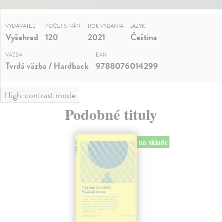
VYDAVATEĽ
POČET STRÁN
ROK VYDANIA
JAZYK
Vyšehrad
120
2021
Čeština
VÄZBA
EAN
Tvrdá väzba / Hardback
9788076014299
High-contrast mode
Podobné tituly
na sklade