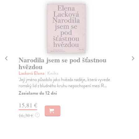
Narodila jsem se pod šťastnou
N
hvězdou
Viz
Kri
Lacková Elena
| Kniha
záb
'Její jméno působilo jako hvězda naděje, která vyvede
romský lid z bludného kruhu nepochopení mezi R...
Za
Zasielame do 12 dní
16
15,81 €
16
16,30 €
?