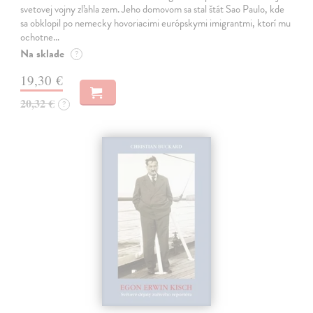
svetovej vojny zľahla zem. Jeho domovom sa stal štát Sao Paulo, kde
sa obklopil po nemecky hovoriacimi európskymi imigrantmi, ktorí mu
ochotne…
Na sklade
?
19,30 €
20,32 €
?