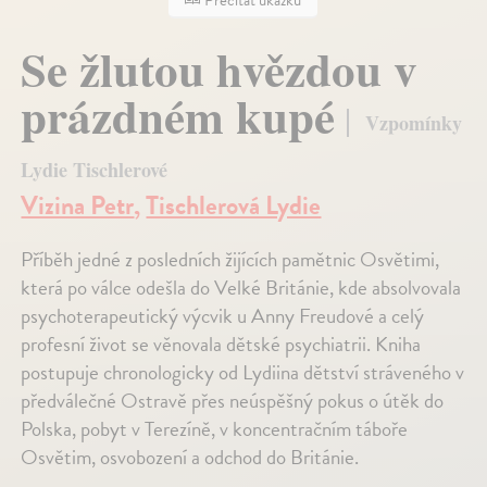
Se žlutou hvězdou v
prázdném kupé
Vzpomínky
Lydie Tischlerové
Vizina Petr
,
Tischlerová Lydie
Příběh jedné z posledních žijících pamětnic Osvětimi,
která po válce odešla do Velké Británie, kde absolvovala
psychoterapeutický výcvik u Anny Freudové a celý
profesní život se věnovala dětské psychiatrii. Kniha
postupuje chronologicky od Lydiina dětství stráveného v
předválečné Ostravě přes neúspěšný pokus o útěk do
Polska, pobyt v Terezíně, v koncentračním táboře
Osvětim, osvobození a odchod do Británie.