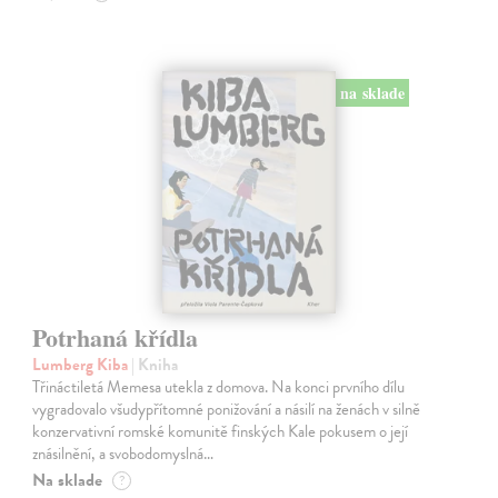
na sklade
Potrhaná křídla
Lumberg Kiba
| Kniha
Třináctiletá Memesa utekla z domova. Na konci prvního dílu
vygradovalo všudypřítomné ponižování a násilí na ženách v silně
konzervativní romské komunitě finských Kale pokusem o její
znásilnění, a svobodomyslná…
Na sklade
?