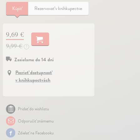
Kúpiť
Rezervovať v kníhkupectve
9,69 €
9,99 €
?
Zasielame do 14 dní
Pozrieť dostupnosť
v kníhkupectvách
Pridať do wishlistu
Odporučiť známemu
Zdielať na Facebooku