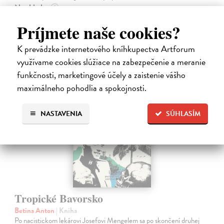
Na sklade
?
12,92 €
Príjmete naše cookies?
13,60 €
?
K prevádzke internetového kníhkupectva Artforum
využívame cookies slúžiace na zabezpečenie a meranie
funkčnosti, marketingové účely a zaistenie vášho
na sklade
maximálneho pohodlia a spokojnosti.
NASTAVENIA
SÚHLASÍM
Tropické Bavorsko
Betina Anton
| Kniha
Po nacistickom lekárovi Josefovi Mengelem sa po skončení druhej