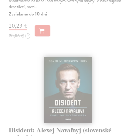
Montmartre na kopci pod starými větrnými mlýny. V následujícím
desetiletí, mezi…
Zasielame do 10 dní
20,23 €
20,86 €
?
Disident: Alexej Navaľnyj (slovenské