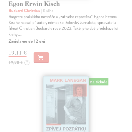
Egon Erwin Kisch
Buckard Christian
| Kniha
Biografii pražského novináře a „zuřivého reportéra“ Egona Erwina
Kische napsal její autor, německo-židovský žurnalista, spisovatel a
filmař Christian Buckard v roce 2023. Také jeho dvě předcházející
knihy,…
Zasielame do 12 dní
19,11 €
19,70 €
?
na sklade