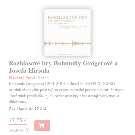
Rozhlasové hry Bohumily Grögerové a
Josefa Hiršala
Novotný Pavel
| Kniha
Bohumila Grögerová (1921-2014) a Josef Hiršal (1920-2003)
prosluli především jako tvůrci experimentální poezie a autoři četných
literárních překladů. Jejich rozhlasové hry představují svébytnou a
důležitou…
Zasielame do 12 dní
17,75 €
18,30 €
?