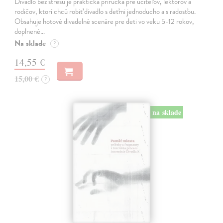
Divadlo bez stresu je praktická príručka pre učiteľov, lektorov a
rodičov, ktorí chcú robiť divadlo s deťmi jednoducho a s radosťou.
Obsahuje hotové divadelné scenáre pre deti vo veku 5-12 rokov,
doplnené…
Na sklade
?
14,55 €
15,00 €
?
na sklade