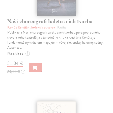
Naši choreografi baletu a ich tvorba
Kohút Kristián, kolektív autorov
| Kniha
Publikácia Naši choreografi baletu a ich tvorba z pera popredného
slovenského teatrológa a tanečného kritika Kristiána Kohúta je
fundamentálnym dielom mapujúcim vývoj slovenskej baletnej scény.
Autor sa…
Na sklade
?
31,04 €
32,00 €
?