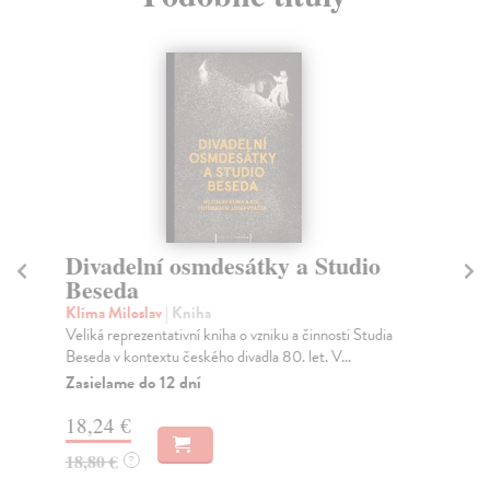
Divadelní osmdesátky a Studio
Če
Beseda
Do
Pub
Klíma Miloslav
| Kniha
vý
Veliká reprezentativní kniha o vzniku a činnosti Studia
20.
Beseda v kontextu českého divadla 80. let. V...
Za
Zasielame do 12 dní
35
18,24 €
37
18,80 €
?