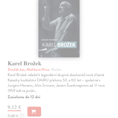
Karel Brožek
Dvořák Jan, Malíková Nina
| Kniha
Karel Brožek náležel k legendární skupině absolventů nově zřízené
Katedry loutkářství DAMU přelomu 50. a 60. let – společně s
Jurajem Herzem, Jiřím Srncem, Janem Švankmajerem ad. V roce
1959 stál na jevišti…
Zasielame do 12 dní
9,12 €
9,40 €
?