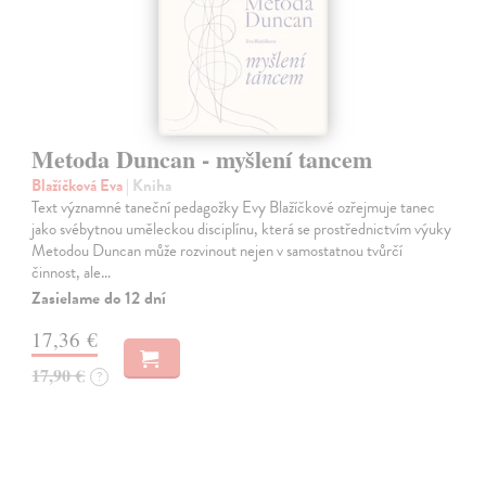
Metoda Duncan - myšlení tancem
Blažíčková Eva
| Kniha
Text významné taneční pedagožky Evy Blažíčkové ozřejmuje tanec
jako svébytnou uměleckou disciplínu, která se prostřednictvím výuky
Metodou Duncan může rozvinout nejen v samostatnou tvůrčí
činnost, ale…
Zasielame do 12 dní
17,36 €
17,90 €
?