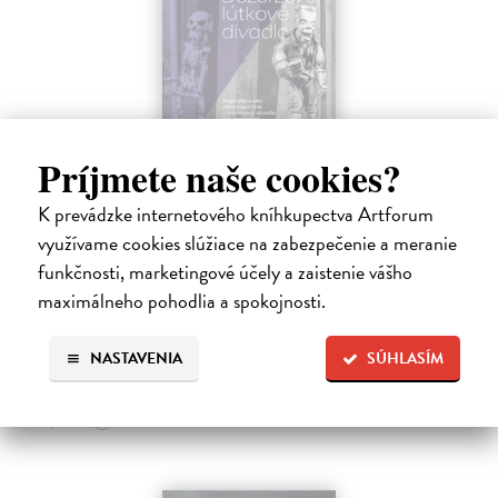
Príjmete naše cookies?
Dezorzovo lútkové divadlo
K prevádzke internetového kníhkupectva Artforum
Dezorz Gejza
| Kniha
využívame cookies slúžiace na zabezpečenie a meranie
Kniha o Dezorzovom lútkovom divadle mapuje viac ako dve
desaťročia existencie jedného z najvýraznejších slovenských
funkčnosti, marketingové účely a zaistenie vášho
nezávislých bábkových súborov. Obsahuje fotografie, spomienky,
maximálneho pohodlia a spokojnosti.
výtvarné návrhy, texty…
Na sklade
?
NASTAVENIA
SÚHLASÍM
17,75 €
18,30 €
?