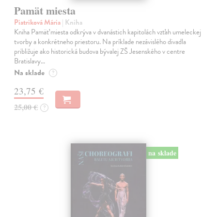
Pamät miesta
Piatriková Mária
| Kniha
Kniha Pamäť miesta odkrýva v dvanástich kapitolách vzťah umeleckej
tvorby a konkrétneho priestoru. Na príklade nezávislého divadla
približuje ako historická budova bývalej ZŠ Jesenského v centre
Bratislavy…
Na sklade
?
23,75 €
25,00 €
?
na sklade