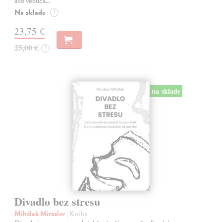
ako vedúca…
Na sklade
?
23,75 €
25,00 €
?
na sklade
Divadlo bez stresu
Mihálek Miroslav
| Kniha