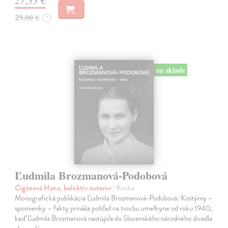
27,55 €
29,00 €
?
na sklade
Ľudmila Brozmanová-Podobová
Cigánová Hana, kolektív autorov
| Kniha
Monografická publikácia Ľudmila Brozmanová-Podobová: Kostýmy –
spomienky – fakty prináša pohľad na tvorbu umelkyne od roku 1940,
keď Ľudmila Brozmanová nastúpila do Slovenského národného divadla