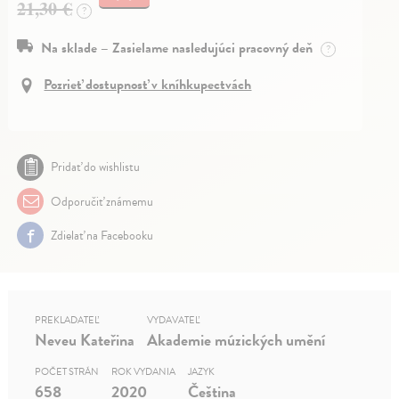
21,30 €
?
Na sklade – Zasielame nasledujúci pracovný deň
?
Pozrieť dostupnosť v kníhkupectvách
Pridať do wishlistu
Odporučiť známemu
Zdielať na Facebooku
PREKLADATEĽ
VYDAVATEĽ
Neveu Kateřina
Akademie múzických umění
POČET STRÁN
ROK VYDANIA
JAZYK
658
2020
Čeština