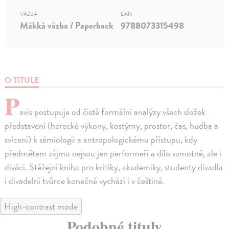
VÄZBA
EAN
Mäkká väzba / Paperback
9788073315498
O TITULE
P
avis postupuje od čistě formální analýzy všech složek
představení (herecké výkony, kostýmy, prostor, čas, hudba a
svícení) k sémiologii a antropologickému přístupu, kdy
předmětem zájmu nejsou jen performeři a dílo samotné, ale i
diváci. Stěžejní kniha pro kritiky, akademiky, studenty divadla
i divadelní tvůrce konečně vychází i v češtině.
High-contrast mode
Podobné tituly