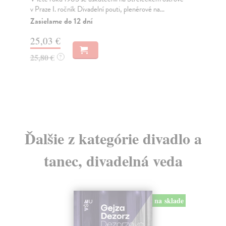
v Praze I. ročník Divadelní pouti, plenérové na...
čes
Zasielame do 12 dní
Za
25,03 €
3,
25,80 €
3,
?
Ďalšie z kategórie divadlo a
tanec, divadelná veda
na sklade