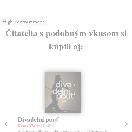
High-contrast mode
Čitatelia s podobným vkusom si
kúpili aj:
Divadelní pouť
D
Kotek Václav
| Kniha
Til
V létě roku 1985 se uskutečnil na Střeleckém ostrově
Sou