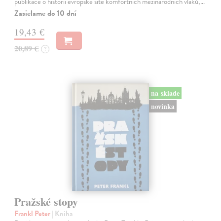
publikace o historii evropské sítě komfortních mezinárodních vlaků,…
Zasielame do 10 dní
19,43 €
20,89 €
?
na sklade
novinka
Pražské stopy
Frankl Peter
| Kniha