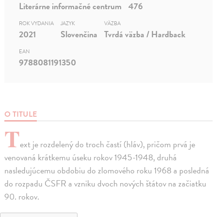
Literárne informačné centrum
476
ROK VYDANIA
JAZYK
VÄZBA
2021
Slovenčina
Tvrdá väzba / Hardback
EAN
9788081191350
O TITULE
T
ext je rozdelený do troch častí (hláv), pričom prvá je
venovaná krátkemu úseku rokov 1945-1948, druhá
nasledujúcemu obdobiu do zlomového roku 1968 a posledná
do rozpadu ČSFR a vzniku dvoch nových štátov na začiatku
90. rokov.