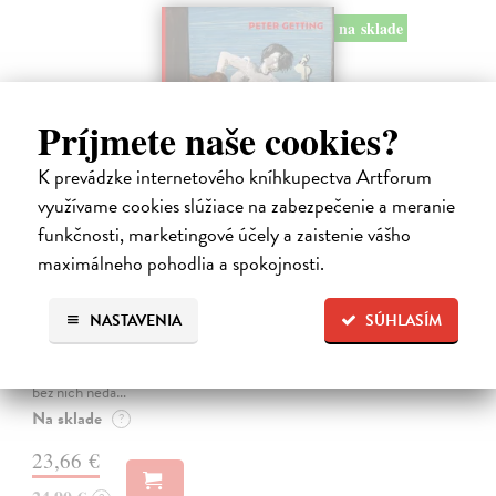
na sklade
Príjmete naše cookies?
K prevádzke internetového kníhkupectva Artforum
využívame cookies slúžiace na zabezpečenie a meranie
funkčnosti, marketingové účely a zaistenie vášho
maximálneho pohodlia a spokojnosti.
Studne mútne
Getting Peter
| Kniha
NASTAVENIA
SÚHLASÍM
Sú ikonickými postavami našej kultúry. Postavili im sochy a
pomenovali po nich ulice, majú svoje nespochybniteľné miesto v
lexikónoch literatúry aj učebniciach, slovenské moderné umenie sa
bez nich nedá…
Na sklade
?
23,66 €