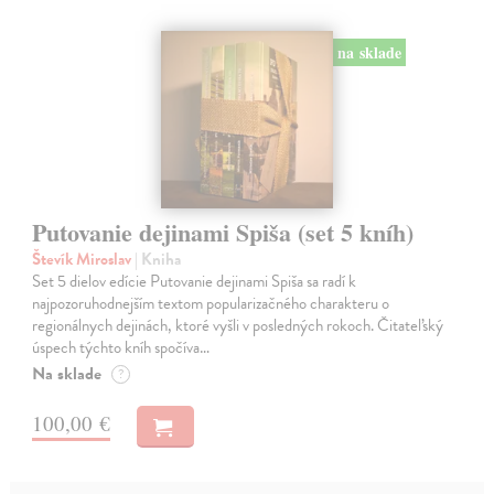
na sklade
Putovanie dejinami Spiša (set 5 kníh)
Števík Miroslav
| Kniha
Set 5 dielov edície Putovanie dejinami Spiša sa radí k
najpozoruhodnejším textom popularizačného charakteru o
regionálnych dejinách, ktoré vyšli v posledných rokoch. Čitateľský
úspech týchto kníh spočíva…
Na sklade
?
100,00 €