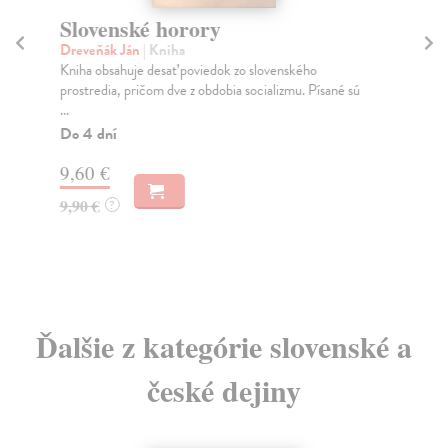
Slovenské horory
D
Dreveňák Ján
| Kniha
Kó
Kniha obsahuje desať poviedok zo slovenského
K n
prostredia, pričom dve z obdobia socializmu. Písané sú
def
...
Do
Do 4 dní
29
9,60 €
29
9,90 €
?
Ďalšie z kategórie slovenské a
české dejiny