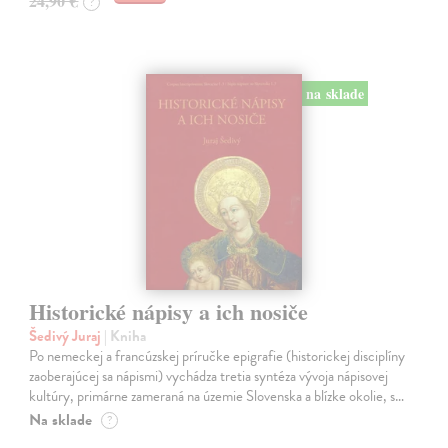
24,90 €
?
na sklade
Historické nápisy a ich nosiče
Šedivý Juraj
| Kniha
Po nemeckej a francúzskej príručke epigrafie (historickej disciplíny
zaoberajúcej sa nápismi) vychádza tretia syntéza vývoja nápisovej
kultúry, primárne zameraná na územie Slovenska a blízke okolie, s…
Na sklade
?