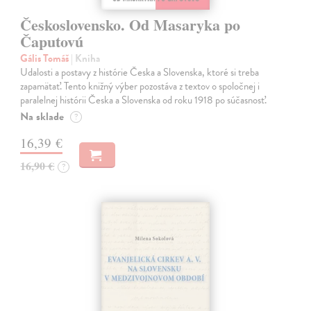
Československo. Od Masaryka po
Čaputovú
Gális Tomáš
| Kniha
Udalosti a postavy z histórie Česka a Slovenska, ktoré si treba
zapamätať. Tento knižný výber pozostáva z textov o spoločnej i
paralelnej histórii Česka a Slovenska od roku 1918 po súčasnosť.
Na sklade
?
16,39 €
16,90 €
?