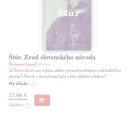
Štúr. Zrod slovenského národa
Demmel József
| Kniha
Je Štúrov život viac mýtus, alebo vysnená predstava o zakladateľovi
národa? Ako to v skutočnosti bolo s eho vzťahmi a láskou?
Na sklade
?
23,66 €
24,90 €
?