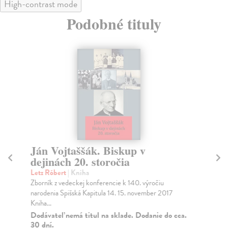
High-contrast mode
Podobné tituly
Ján Vojtaššák. Biskup v
Sl
dejinách 20. storočia
Ku
Prv
Letz Róbert
| Kniha
slo
Zborník z vedeckej konferencie k 140. výročiu
narodenia Spišská Kapitula 14. 15. november 2017
Za
Kniha...
15
Dodávateľ nemá titul na sklade. Dodanie do cca.
30 dní.