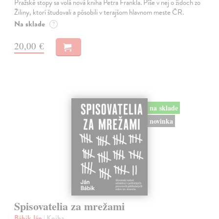
Pražské stopy sa volá nová kniha Petra Frankla. Píše v nej o židoch zo
Žiliny, ktorí študovali a pôsobili v terajšom hlavnom meste ČR.
Na sklade
?
20,00 €
na sklade
novinka
Spisovatelia za mrežami
Bábik Ján
| Kniha