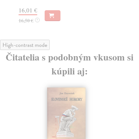
16
16,01 €
16,50 €
?
High-contrast mode
Čitatelia s podobným vkusom si
kúpili aj: