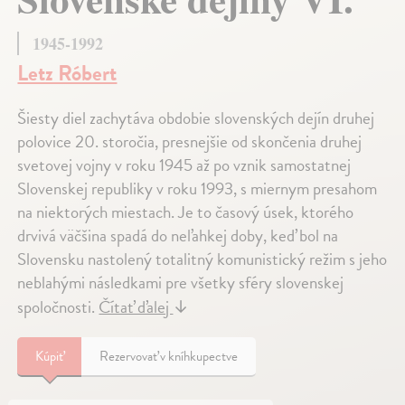
1945-1992
Letz Róbert
Šiesty diel zachytáva obdobie slovenských dejín druhej
polovice 20. storočia, presnejšie od skončenia druhej
svetovej vojny v roku 1945 až po vznik samostatnej
Slovenskej republiky v roku 1993, s miernym presahom
na niektorých miestach. Je to časový úsek, ktorého
drvivá väčšina spadá do neľahkej doby, keď bol na
Slovensku nastolený totalitný komunistický režim s jeho
neblahými následkami pre všetky sféry slovenskej
spoločnosti.
Čítať ďalej
↓
Kúpiť
Rezervovať v kníhkupectve