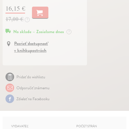
16,15 €
17,00 €
?
Na sklade – Zasielame dnes
?
Pozrieť dostupnosť
v kníhkupectvách
Pridať do wishlistu
Odporučiť známemu
Zdielať na Facebooku
VYDAVATEĽ
POČET STRÁN