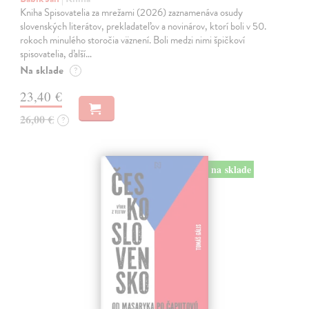
Kniha Spisovatelia za mrežami (2026) zaznamenáva osudy
slovenských literátov, prekladateľov a novinárov, ktorí boli v 50.
rokoch minulého storočia väznení. Boli medzi nimi špičkoví
spisovatelia, ďalší…
Na sklade
?
23,40 €
26,00 €
?
na sklade