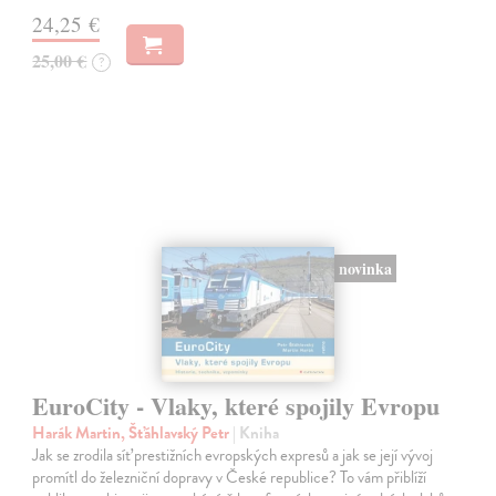
24,25 €
25,00 €
?
novinka
EuroCity - Vlaky, které spojily Evropu
Harák Martin, Šťáhlavský Petr
| Kniha
Jak se zrodila síť prestižních evropských expresů a jak se její vývoj
promítl do železniční dopravy v České republice? To vám přiblíží