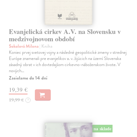
Evanjelická cirkev A.V. na Slovensku v
medzivojnovom období
Sokolová Milena
| Kniha
Koniec prvej svetovej vojny a následné geopolitické zmeny v strednej
Európe znamenali pre evanjelikov a. v. žijúcich na území Slovenska
zásadný obrat v ich dovtedajšom cirkevno-náboženskom živote. V
nových…
Zasielame do 14 dní
19,39 €
19,99 €
?
na sklade