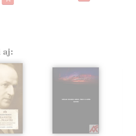
15
17,
 aj: