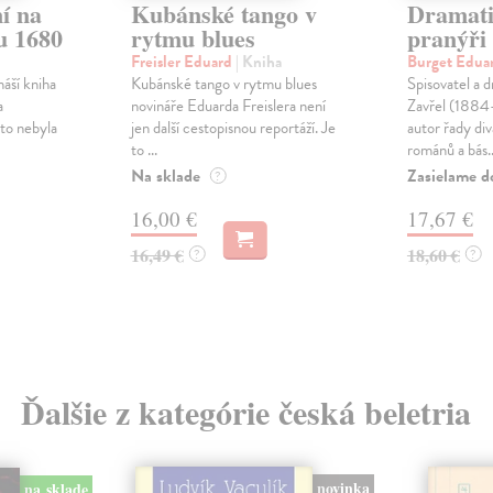
í na
Kubánské tango v
Dramati
u 1680
rytmu blues
pranýři
Freisler Eduard
| Kniha
Burget Edua
náší kniha
Kubánské tango v rytmu blues
Spisovatel a 
a
novináře Eduarda Freislera není
Zavřel (1884
to nebyla
jen další cestopisnou reportáží. Je
autor řady div
to ...
románů a bás..
Na sklade
Zasielame d
?
16,00 €
17,67 €
16,49 €
18,60 €
?
?
Ďalšie z kategórie česká beletria
novinka
na sklade