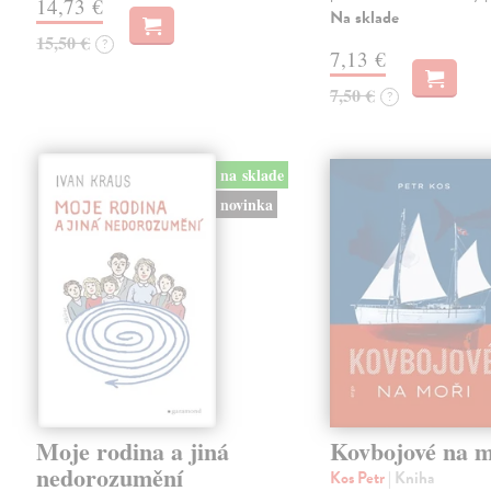
14,73 €
Na sklade
15,50 €
?
7,13 €
7,50 €
?
na sklade
novinka
Moje rodina a jiná
Kovbojové na m
nedorozumění
Kos Petr
| Kniha