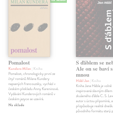
Pomalost
S ďáblem se ne
Ale on se baví s
Kundera Milan
| Kniha
mnou
Pomalost, chronologicky první ze
čtyř románů Milana Kundery
Hábl Jan
| Kniha
napsaných francouzsky, vychází v
Kniha Jana Hábla je volně
českém překladu Anny Kareninové.
inspirovaná slavným díle
Vydávání Kunderových románů v
zkušeného ďábla C. S. Lew
českém jazyce se uzavírá.
autor s úctou připomíná, a
Na sklade
přizpůsobuje realitě dneš
původního formátu starý 