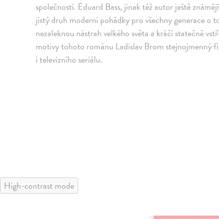
společnosti. Eduard Bass, jinak též autor ještě známě
jistý druh moderní pohádky pro všechny generace o to
nezaleknou nástrah velkého světa a kráčí statečně vs
motivy tohoto románu Ladislav Brom stejnojmenný film.
i televizního seriálu.
High-contrast mode