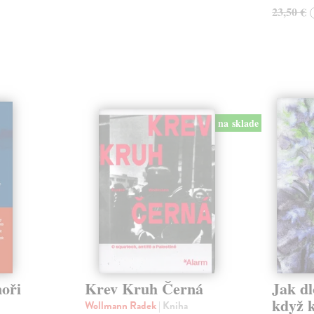
23,50 €
na sklade
oři
Krev Kruh Černá
Jak dl
když 
Wollmann Radek
| Kniha