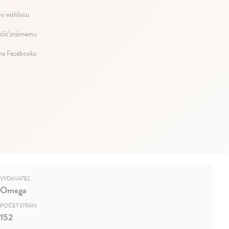
o wishlistu
čiť známemu
 na Facebooku
VYDAVATEĽ
Omega
POČET STRÁN
152