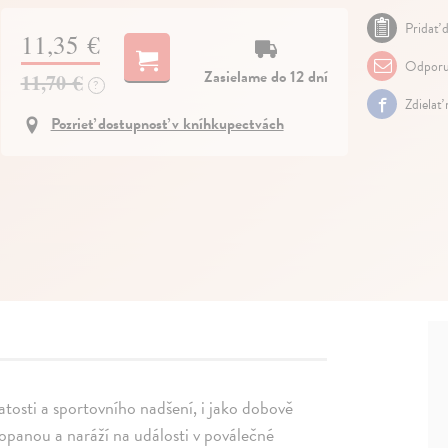
Pridať d
11,35 €
Odporu
Zasielame do 12 dní
11,70 €
?
Zdielať
Pozrieť dostupnosť v kníhkupectvách
natosti a sportovního nadšení, i jako dobově
kopanou a naráží na události v poválečné