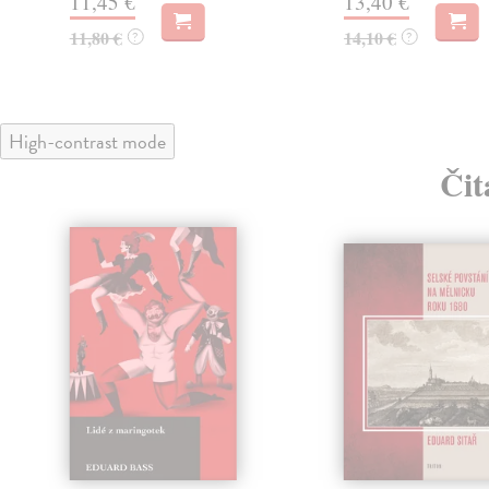
11,45 €
13,40 €
11,80 €
14,10 €
?
?
High-contrast mode
Čit