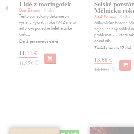
Lidé z maringotek
Selské povstán
Mělnicku rok
Bass Eduard
| Kniha
Tento poviedkový dekameron
Sitař Eduard
| Kniha
vyšiel prvýkrát v roku 1942 a je to
Milovníkům historie při
autorovo posledné beletristické
nejen ucelený pohled n
dielo...
problematiku, která tak
dosud nik...
Do 3 pracovných dní
Zasielame do 12 dní
11,11 €
13,68 €
11,95 €
?
14,10 €
?
na sklade