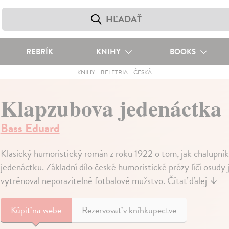
REBRÍK
KNIHY
BOOKS
KNIHY
-
BELETRIA
-
ČESKÁ
Klapzubova jedenáctka
Bass Eduard
Klasický humoristický román z roku 1922 o tom, jak chalupní
jedenáctku. Základní dílo české humoristické prózy líčí osudy je
vytrénoval neporazitelné fotbalové mužstvo.
Čítať ďalej
↓
Kúpiť
na webe
Rezervovať v kníhkupectve