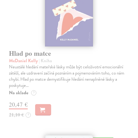
Hlad po matce
McDaniel Kelly
| Kniha
Neustálé hledání mateřské lásky může být celoživotní emocionální
zátěží, ale uzdravení začíná poznáním a pojmenováním toho, co nám
chybí. Hlad po matce demystifikuje hledání nenaplněné lásky a
poskytuje…
Na sklade
?
20,47 €
21,10 €
?