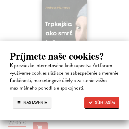
Príjmete naše cookies?
K prevádzke internetového kníhkupectva Artforum
využívame cookies slúžiace na zabezpečenie a meranie
Trpkejšia ako smrť je žena
funkčnosti, marketingové účely a zaistenie vášho
Marneros Andreas
| Kniha
maximálneho pohodlia a spokojnosti.
JE TO MOŽNO NAJVÄČŠIA REVOLÚCIA NAŠICH DNÍ:
rovnocennosť a rovnoprávnosť ženy a muža. Vojna a mier medzi
pohlaviami sa však nezačali feminizmom 20. storočia, ale ich
NASTAVENIA
SÚHLASÍM
spolužitím.
Zasielame do 14 dní
22,05 €