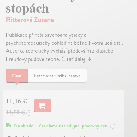
stopách
Ritterová Zuzana
Publikace přináší psychoanalytický a
psychoterapeutický pohled na běžné životní události.
Autorka teoreticky vychází především z klasické
Freudovy pudové teorie.
Čítať ďalej
↓
Kúpiť
Rezervovať v kníhkupectve
11,16 €
11,50 €
?
Na sklade – Zasielame nasledujúci pracovný deň
?