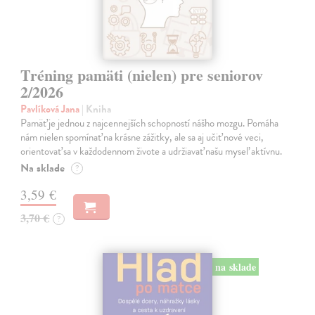
Tréning pamäti (nielen) pre seniorov
2/2026
Pavlíková Jana
| Kniha
Pamäť je jednou z najcennejších schopností nášho mozgu. Pomáha
nám nielen spomínať na krásne zážitky, ale sa aj učiť nové veci,
orientovať sa v každodennom živote a udržiavať našu myseľ aktívnu.
Na sklade
?
3,59 €
3,70 €
?
na sklade