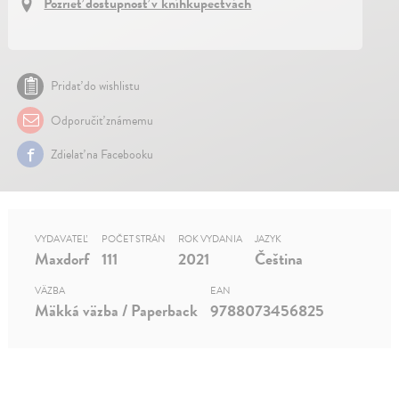
Pozrieť dostupnosť v kníhkupectvách
Pridať do wishlistu
Odporučiť známemu
Zdielať na Facebooku
VYDAVATEĽ
POČET STRÁN
ROK VYDANIA
JAZYK
Maxdorf
111
2021
Čeština
VÄZBA
EAN
Mäkká väzba / Paperback
9788073456825