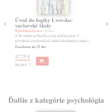
Úvod do logiky Lvovsko-
Od
varšavské školy
Fo
Jak
Rybaříková Zuzana
| Kniha
Dyn
V 19. století se filozofie ocitla na křižovatce. V
rec
přírodních a technických vědách docházelo k nebýv...
Za
Zasielame do 12 dní
18
17,75 €
18
18,30 €
?
Ďalšie z kategórie psychológia