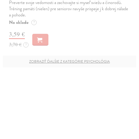
Preverte svoje vedomosti a zachovajte si myseľ sviežu a činorodú.
Tréning pamäti (nielen) pre seniorov navyše prispeje j k dobrej nálade
a pohode.
Na sklade
?
3,59 €
3,70 €
?
ZOBRAZIŤ ĎALŠIE Z KATEGÓRIE PSYCHOLÓGIA