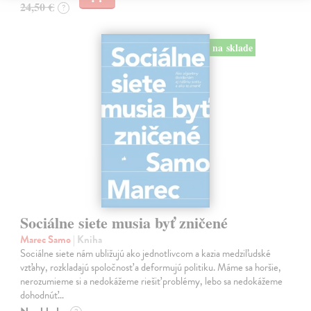
24,50 €
?
na sklade
Sociálne siete musia byť zničené
Marec Samo
| Kniha
Sociálne siete nám ubližujú ako jednotlivcom a kazia medziľudské
vzťahy, rozkladajú spoločnosť a deformujú politiku. Máme sa horšie,
nerozumieme si a nedokážeme riešiť problémy, lebo sa nedokážeme
dohodnúť…