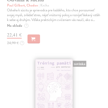
Paul Gilbert, Choden
| Kniha
Odvaha k súcitu je sprievodca pre každého, kto chce porozumieť
svojej mysli, zvládať stres, nájsť vnútorný pokoj a rozvíjať láskavý vzťah
k sebe aj druhým. Vďaka praktickým cvičeniam vás naučí, ako si…
Na sklade
?
22,41 €
24,90 €
?
novinka