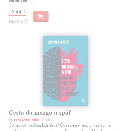
Na sklade
?
16,44 €
16,95 €
?
Cesta do mozgu a späť
Fričová Dominika
| Kniha
Čo nás bolí, keď nás bolí hlava? Čo sa deje v mozgu, keď spíme,
meditujeme, športujeme alebo keď sme zamilovaní? ké chemické