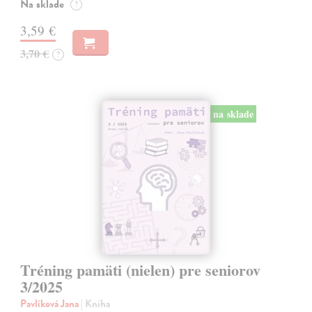
Na sklade
?
3,59 €
3,70 €
?
na sklade
Tréning pamäti (nielen) pre seniorov
3/2025
Pavlíková Jana
| Kniha