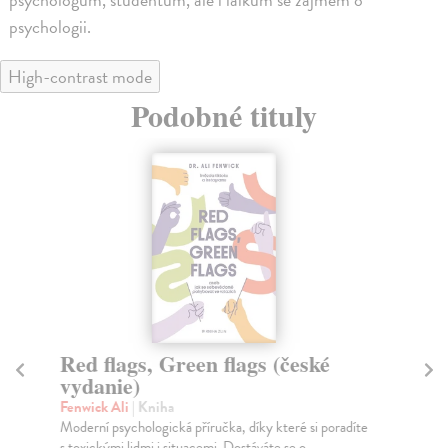
psychologii.
High-contrast mode
Podobné tituly
Red flags, Green flags (české
Ja
vydanie)
n
Fenwick Ali
| Kniha
Sh
Moderní psychologická příručka, díky které si poradíte
Už 
s toxickými lidmi i situacemi. Dostáváte se o...
udě