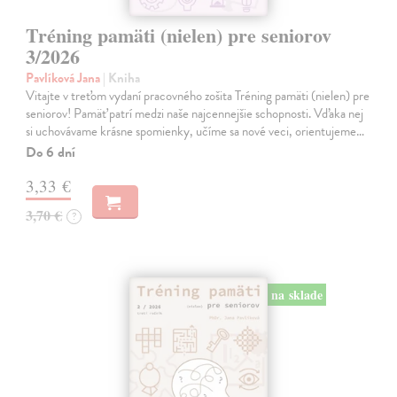
Tréning pamäti (nielen) pre seniorov
3/2026
Pavlíková Jana
| Kniha
Vitajte v treťom vydaní pracovného zošita Tréning pamäti (nielen) pre
seniorov! Pamäť patrí medzi naše najcennejšie schopnosti. Vďaka nej
si uchovávame krásne spomienky, učíme sa nové veci, orientujeme…
Do 6 dní
3,33 €
3,70 €
?
na sklade