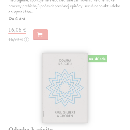
procesy prebiehajú počas depresívnej epizódy, sexuálneho aktu alebo
epileptického…
Do 4 dní
16,06 €
16,90 €
?
na sklade
Odvaha k súcitu