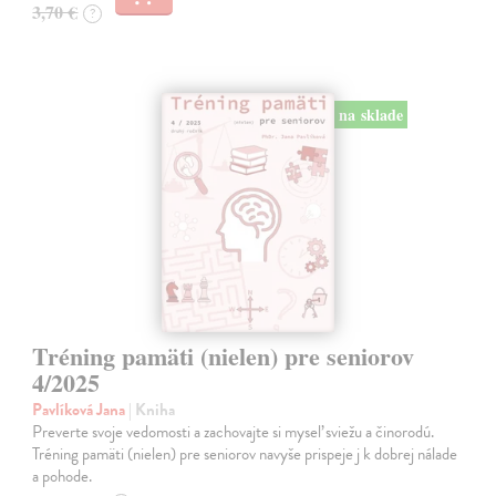
3,70 €
?
na sklade
Tréning pamäti (nielen) pre seniorov
4/2025
Pavlíková Jana
| Kniha
Preverte svoje vedomosti a zachovajte si myseľ sviežu a činorodú.
Tréning pamäti (nielen) pre seniorov navyše prispeje j k dobrej nálade
a pohode.