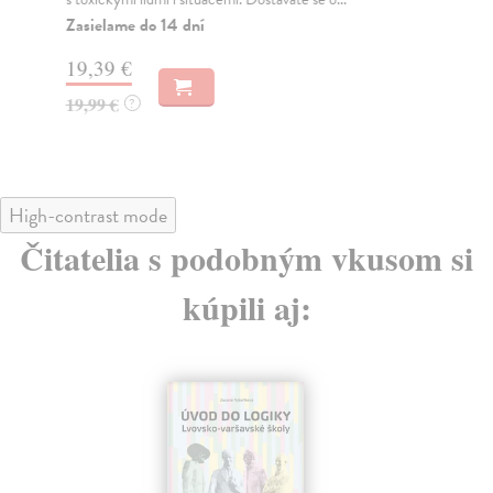
Zasielame do 14 dní
Na
19,39 €
15
19,99 €
15
?
High-contrast mode
Čitatelia s podobným vkusom si
kúpili aj: