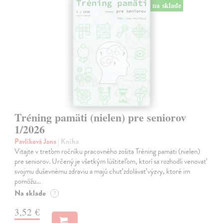
na sklade
Tréning pamäti (nielen) pre seniorov
1/2026
Pavlíková Jana
| Kniha
Vitajte v treťom ročníku pracovného zošita Tréning pamäti (nielen)
pre seniorov. Určený je všetkým lúštiteľom, ktorí sa rozhodli venovať
svojmu duševnému zdraviu a majú chuť zdolávať výzvy, ktoré im
pomôžu…
Na sklade
?
3,52 €