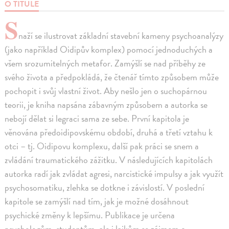
O TITULE
S
naží se ilustrovat základní stavební kameny psychoanalýzy
(jako například Oidipův komplex) pomocí jednoduchých a
všem srozumitelných metafor. Zamýšlí se nad příběhy ze
svého života a předpokládá, že čtenář tímto způsobem může
pochopit i svůj vlastní život. Aby nešlo jen o suchopárnou
teorii, je kniha napsána zábavným způsobem a autorka se
nebojí dělat si legraci sama ze sebe. První kapitola je
věnována předoidipovskému období, druhá a třetí vztahu k
otci – tj. Oidipovu komplexu, další pak práci se snem a
zvládání traumatického zážitku. V následujících kapitolách
autorka radí jak zvládat agresi, narcistické impulsy a jak využít
psychosomatiku, zlehka se dotkne i závislostí. V poslední
kapitole se zamýšlí nad tím, jak je možné dosáhnout
psychické změny k lepšímu. Publikace je určena
psychologům, studentům, ale i laikům se zájmem o