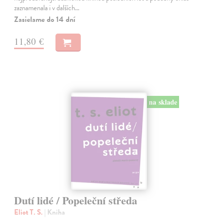
zaznamenala i v dalších…
Zasielame do 14 dní
11,80 €
na sklade
Dutí lidé / Popeleční středa
Eliot T. S.
| Kniha