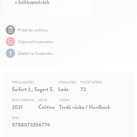
v kníhkupectvách
Pridať do wishlistu
Odporučiť známemu
Zdielať na Facebooku
PREKLADATEĽ
VYDAVATEĽ
POČET STRÁN
Seifert J., Segert S.
Leda
72
ROK VYDANIA
JAZYK
VÄZBA
2021
Čeština
Tvrdá väzba / Hardback
EAN
9788073356774