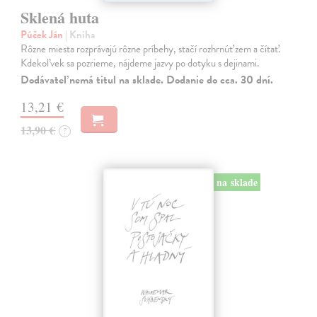
Sklená huta
Púček Ján
| Kniha
Rôzne miesta rozprávajú rôzne príbehy, stačí rozhrnúť zem a čítať.
Kdekoľvek sa pozrieme, nájdeme jazvy po dotyku s dejinami.
Dodávateľ nemá titul na sklade. Dodanie do cca. 30 dní.
13,21 €
13,90 €
?
na sklade