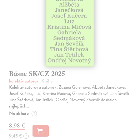
Básne SK/CZ 2025
kolektív autorov
| Kniha
Kolektív autorov a autoriek: Zuzana Goleinová, Alžběta Janečková,
Josef Kučera, Luz, Kristína Mičová, Gabriela Sedmáková, Jan Ševčík,
Tina Štěrbová, Jan Trtílek, Ondřej Novotný Zborník desiatich
najlepších…
Na sklade
?
8,98 €
9,45 €
?