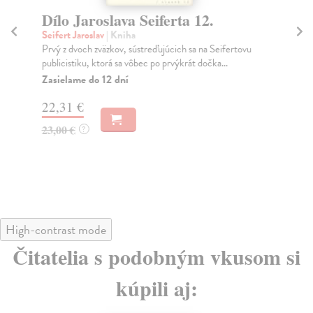
Dílo Jaroslava Seiferta 12.
M
Seifert Jaroslav
| Kniha
Sei
Prvý z dvoch zväzkov, sústreďujúcich sa na Seifertovu
Krá
publicistiku, ktorá sa vôbec po prvýkrát dočka...
hol
Zasielame do 12 dní
Na
22,31 €
11
23,00 €
11
?
High-contrast mode
Čitatelia s podobným vkusom si
kúpili aj: