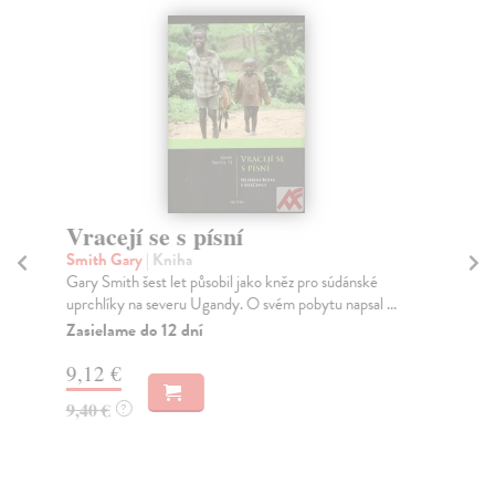
Vracejí se s písní
B
ta
Smith Gary
| Kniha
R
Gary Smith šest let působil jako kněz pro súdánské
uprchlíky na severu Ugandy. O svém pobytu napsal ...
Zb
Zasielame do 12 dní
Čes
ben
9,12 €
Za
9,40 €
?
13
13