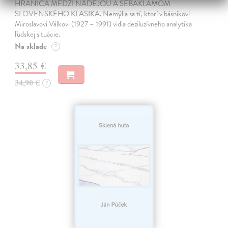
HRANICA MEDZI NÁDEJOU A SEBAKLAMOM
SLOVENSKÉHO KLASIKA. Nemýlia sa tí, ktorí v básnikovi
Miroslavovi Válkovi (1927 – 1991) vidia deziluzívneho analytika
ľudskej situácie.
Na sklade
?
33,85 €
34,90 €
?