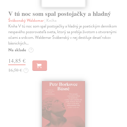
V tú noc som spal postojačky a hladný
Švábenský Waldemar
| Kniha
Kniha V tú noc som spal postojačky a hladný je poetickým denníkom
nespavého pozorovateľa sveta, ktorý sa prebíja životom s otvorenými
očami a srdcom. Waldemar Švábenský v nej destiluje desať rokov
básnických…
Na sklade
?
14,85 €
16,50 €
?