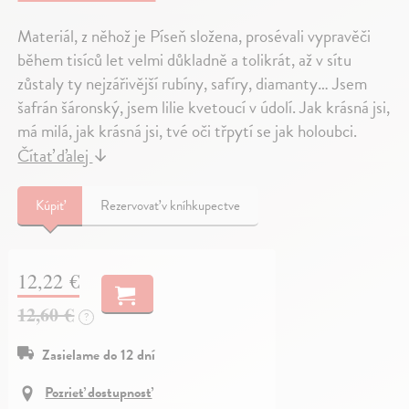
Materiál, z něhož je Píseň složena, prosévali vypravěči
během tisíců let velmi důkladně a tolikrát, až v sítu
zůstaly ty nejzářivější rubíny, safíry, diamanty… Jsem
šafrán šáronský, jsem lilie kvetoucí v údolí. Jak krásná jsi,
má milá, jak krásná jsi, tvé oči třpytí se jak holoubci.
Čítať ďalej
↓
Kúpiť
Rezervovať v kníhkupectve
12,22 €
12,60 €
?
Zasielame do 12 dní
Pozrieť dostupnosť