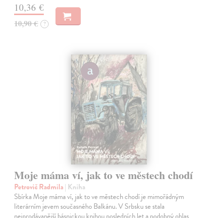
10,36 €
10,90 €
?
Moje máma ví, jak to ve městech chodí
Petrovič Radmila
| Kniha
Sbírka Moje máma ví, jak to ve městech chodí je mimořádným
literárním jevem současného Balkánu. V Srbsku se stala
nejprodávanější básnickou knihou posledních let a podobný ohlas