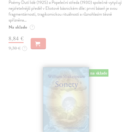
Poémy Dutí lidé (1925) a Popeleční středa (1930) společně vytyčují
nejzřetelnější předěl v Eliotově básnickém díle: první báseň je svou
fragmentárností, tragikomickou rituálností a různohlasím těsně
spřízněna…
Na sklade
?
8,84 €
9,30 €
?
na sklade