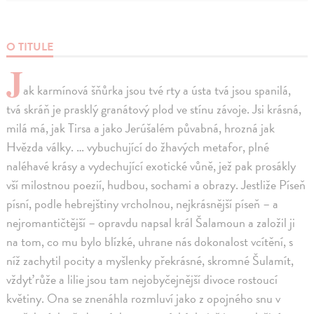
O TITULE
J
ak karmínová šňůrka jsou tvé rty a ústa tvá jsou spanilá,
tvá skráň je prasklý granátový plod ve stínu závoje. Jsi krásná,
milá má, jak Tirsa a jako Jerúšalém půvabná, hrozná jak
Hvězda války. … vybuchující do žhavých metafor, plné
naléhavé krásy a vydechující exotické vůně, jež pak prosákly
vší milostnou poezií, hudbou, sochami a obrazy. Jestliže Píseň
písní, podle hebrejštiny vrcholnou, nejkrásnější píseň – a
nejromantičtější – opravdu napsal král Šalamoun a založil ji
na tom, co mu bylo blízké, uhrane nás dokonalost vcítění, s
níž zachytil pocity a myšlenky překrásné, skromné Šulamít,
vždyť růže a lilie jsou tam nejobyčejnější divoce rostoucí
květiny. Ona se znenáhla rozmluví jako z opojného snu v