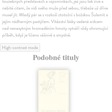
toužebných představách a vzpomínkách, jež jsou tak živé a
nabité citem, že vidí svého muže před sebou, třebaže už dříve
musel jít. Mladý pár se s rozkoší ztotožní s božskou Šulamít a
jejím nádherným pastýřem. Vítězství lásky vedené srdcem
nad nenasytným hromaděním hmoty vytváří vždy ohromující
příběh, když je líčeno vášnivě a smyslně.
High-contrast mode
Podobné tituly