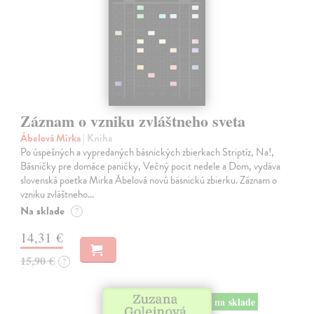
Záznam o vzniku zvláštneho sveta
Ábelová Mirka
| Kniha
Po úspešných a vypredaných básnických zbierkach Striptíz, Na!,
Básničky pre domáce paničky, Večný pocit nedele a Dom, vydáva
slovenská poetka Mirka Ábelová novú básnickú zbierku. Záznam o
vzniku zvláštneho…
Na sklade
?
14,31 €
15,90 €
?
na sklade