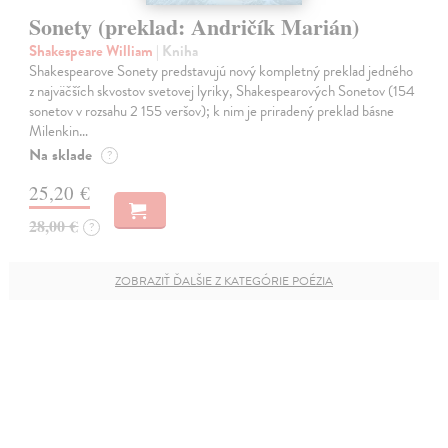
Sonety (preklad: Andričík Marián)
Shakespeare William
| Kniha
Shakespearove Sonety predstavujú nový kompletný preklad jedného
z najväčších skvostov svetovej lyriky, Shakespearových Sonetov (154
sonetov v rozsahu 2 155 veršov); k nim je priradený preklad básne
Milenkin…
Na sklade
?
25,20 €
28,00 €
?
ZOBRAZIŤ ĎALŠIE Z KATEGÓRIE POÉZIA