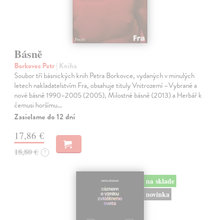
Básně
Borkovec Petr
| Kniha
Soubor tří básnických knih Petra Borkovce, vydaných v minulých
letech nakladatelstvím Fra, obsahuje tituly Vnitrozemí –Vybrané a
nové básně 1990–2005 (2005), Milostné básně (2013) a Herbář k
čemusi horšímu…
Zasielame do 12 dní
17,86 €
18,80 €
?
na sklade
novinka