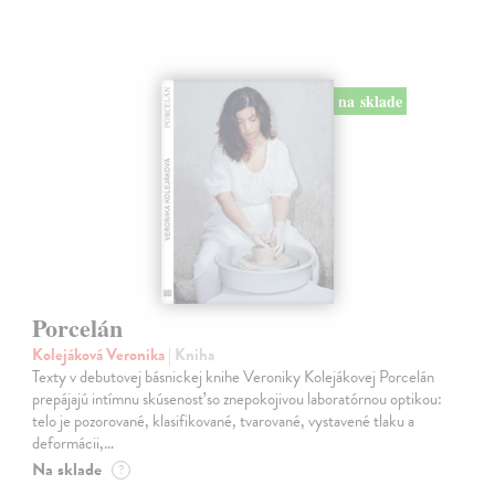
na sklade
Porcelán
Kolejáková Veronika
| Kniha
Texty v debutovej básnickej knihe Veroniky Kolejákovej Porcelán
prepájajú intímnu skúsenosť so znepokojivou laboratórnou optikou:
telo je pozorované, klasifikované, tvarované, vystavené tlaku a
deformácii,…
Na sklade
?