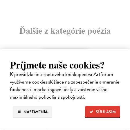
Ďalšie z kategórie poézia
na sklade
Príjmete naše cookies?
K prevádzke internetového kníhkupectva Artforum
využívame cookies slúžiace na zabezpečenie a meranie
funkčnosti, marketingové účely a zaistenie vášho
maximálneho pohodlia a spokojnosti.
NASTAVENIA
SÚHLASÍM
Miluj ma ako naozaj
Válek Miroslav
| Kniha