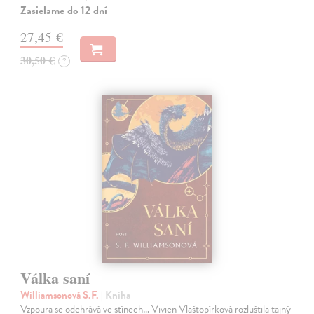
Zasielame do 12 dní
27,45 €
30,50 €
?
Válka saní
Williamsonová S.F.
| Kniha
Vzpoura se odehrává ve stínech… Vivien Vlaštopírková rozluštila tajný