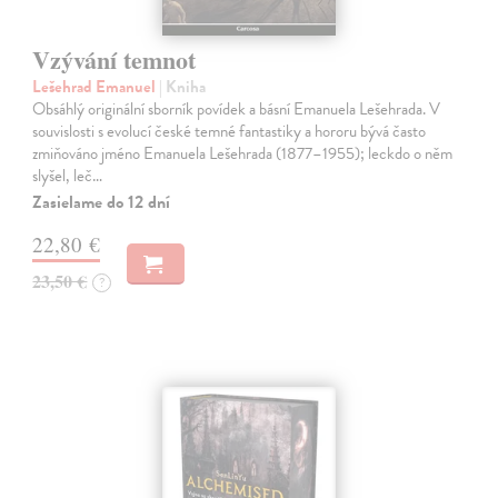
Vzývání temnot
Lešehrad Emanuel
| Kniha
Obsáhlý originální sborník povídek a básní Emanuela Lešehrada. V
souvislosti s evolucí české temné fantastiky a hororu bývá často
zmiňováno jméno Emanuela Lešehrada (1877–1955); leckdo o něm
slyšel, leč…
Zasielame do 12 dní
22,80 €
23,50 €
?