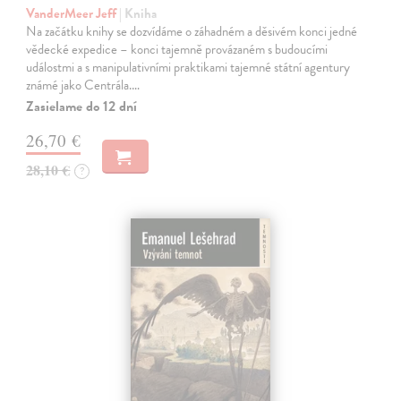
VanderMeer Jeff
| Kniha
Na začátku knihy se dozvídáme o záhadném a děsivém konci jedné
vědecké expedice – konci tajemně provázaném s budoucími
událostmi a s manipulativními praktikami tajemné státní agentury
známé jako Centrála.…
Zasielame do 12 dní
26,70 €
28,10 €
?