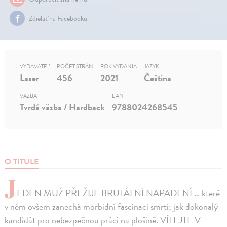
Zdielať na Facebooku
VYDAVATEĽ
POČET STRÁN
ROK VYDANIA
JAZYK
Laser
456
2021
Čeština
VÄZBA
EAN
Tvrdá väzba / Hardback
9788024268545
O TITULE
J
EDEN MUŽ PŘEŽIJE BRUTÁLNÍ NAPADENÍ … které
v něm ovšem zanechá morbidní fascinaci smrtí; jak dokonalý
kandidát pro nebezpečnou práci na plošině. VÍTEJTE V