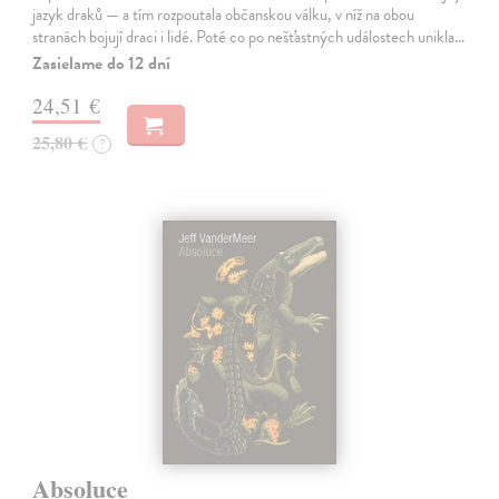
jazyk draků — a tím rozpoutala občanskou válku, v níž na obou
stranách bojují draci i lidé. Poté co po nešťastných událostech unikla…
Zasielame do 12 dní
24,51 €
25,80 €
?
Absoluce