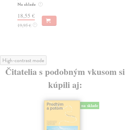
Na sklade
Na
?
18,55 €
31
19,95 €
32
?
High-contrast mode
Čitatelia s podobným vkusom si
kúpili aj:
na sklade