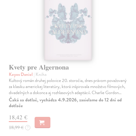
Kvety pre Algernona
Keyes Daniel
| Kniha
Kultový román druhej polovice 20. storočia, dnes právom považovaný
za klasiku americkej literatúry, ktorá inšpirovala množstvo filmových,
divadelných a dokonca aj rozhlasových adaptácií. Charlie Gordon…
Čaká sa dotlač, vychádza 4.9.2026, zasielame do 12 dní od
dotlače
18,42 €
18,99 €
?