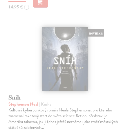
14,95 €
?
novinka
Sníh
Stephenson Neal
| Kniha
Kultovní kyberpunkový román Neala Stephensona, pro kterého
znamenal raketový start do světa science fiction, představuje
Ameriku takovou, jak ji (dnes ještě) neznáme: jako změť městských
státečků založených…