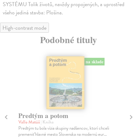
SYSTÉMU Tolik životů, navždy propojených, a uprostřed
všeho jediná stavba: Plošina.
High-contrast mode
Podobné tituly
na sklade
Predtým a potom
Mě
Vallo Matúš
| Kniha
Mu
Predtým tu bola vízia skupiny nadšencov, ktorí chceli
Ty 
premeniť hlavné mesto Slovenska na modernú eur...
jeh