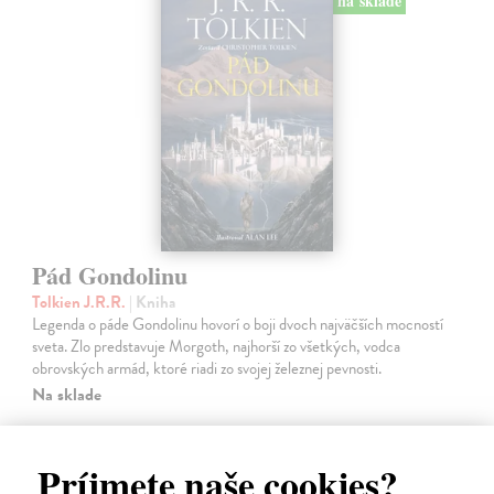
na sklade
Pád Gondolinu
Tolkien J.R.R.
| Kniha
Legenda o páde Gondolinu hovorí o boji dvoch najväčších mocností
sveta. Zlo predstavuje Morgoth, najhorší zo všetkých, vodca
obrovských armád, ktoré riadi zo svojej železnej pevnosti.
Na sklade
18,55 €
Príjmete naše cookies?
19,95 €
?