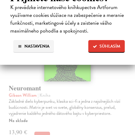
K prevádzke internetového kníhkupectva Artforum
na sklade
využívame cookies slúžiace na zabezpečenie a meranie
funkčnosti, marketingové účely a zaistenie vášho
maximálneho pohodlia a spokojnosti.
NASTAVENIA
SÚHLASÍM
Neuromant
Gibson William
| Kniha
Základné dielo kyberpunku, klasika sci-fi a jedna z najsilnejších vízií
budúcnosti. Matrix je svet vo svete, globálny konsenzus, prelud,
vyjadrenie každého jedného dátového bajtu v kyberpriestore.
Na sklade
13,90 €