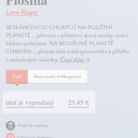
Levy Roger
SETKÁNÍ DVOU CHLAPCŮ NA POUŠTNÍ
PLANETĚ … přeroste v přátelství, které navždy změní
lidskou společnost. NA BOUŘLIVÉ PLANETĚ
CHMURA … přivede řada vražd spisovatelku k příběhu
s nedozírnými následky.
Čítať ďalej
↓
Kúpiť
Rezervovať v kníhkupectve
titul je vypredaný
23,45 €
Pridať do wishlistu
Odporučiť známemu