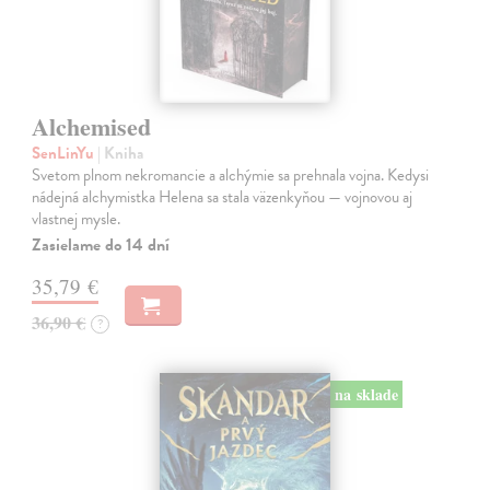
Alchemised
SenLinYu
| Kniha
Svetom plnom nekromancie a alchýmie sa prehnala vojna. Kedysi
nádejná alchymistka Helena sa stala väzenkyňou — vojnovou aj
vlastnej mysle.
Zasielame do 14 dní
35,79 €
36,90 €
?
na sklade