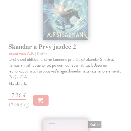
Skandar a Prvý jazdec 2
Steadman A.F.
| Kniha
Druhý diel obľúbenej série konečne prichádza! Skandar Smith už
nemusí snívať, dosiahol to, po čom odnepamäti túžil: Jazdí na
jednorožcovi a učí sa používať mágiu donedávna zakázaného elementu.
Prvý ročník…
Na sklade
17,36 €
17,90 €
?
dotlač