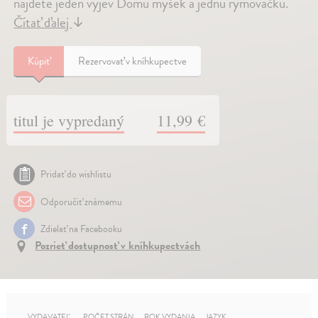
najdete jeden výjev Domu myšek a jednu rýmovačku.
Čítať ďalej
↓
Kúpiť
Rezervovať v kníhkupectve
titul je vypredaný
11,99 €
Pridať do wishlistu
Odporučiť známemu
Zdielať na Facebooku
Pozrieť dostupnosť v kníhkupectvách
VYDAVATEĽ
POČET STRÁN
ROK VYDANIA
JAZYK