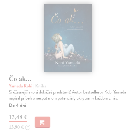
Čo ak...
Yamada Kobi
| Kniha
Si úžasnejší ako si dokážeš predstaviť. Autor bestsellerov Kobi Yamada
napísal príbeh o nespútanom potenciály ukrytom v každom z nás.
Do 4 dní
13,48 €
13,90 €
?