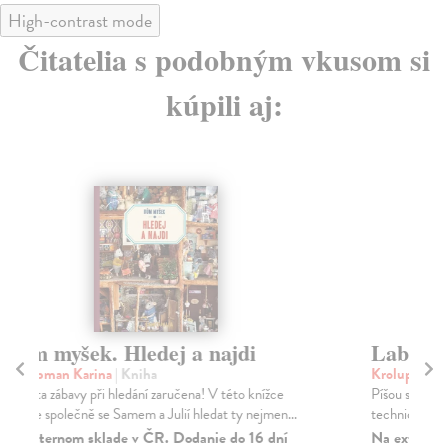
High-contrast mode
Čitatelia s podobným vkusom si
kúpili aj:
Labutí dům
Ja
Krolupperová Daniela
| Kniha
So
Píšou se 20. léta 20. století a Československem hýbe
„Pt
technický pokrok. Automobilismus, filmový průmy...
se 
Na externom sklade v ČR. Dodanie do 16 dní
Za