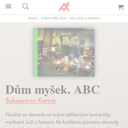
KNIHY
-
KNIHY PRE DETI
-
OD 4 DO 6 ROKOV
Dům myšek. ABC
Schaapman Karina
Naučte se abecedu se svými oblíbenými kamarády,
myškami Julií a Samem. Ke každému písmenu abecedy