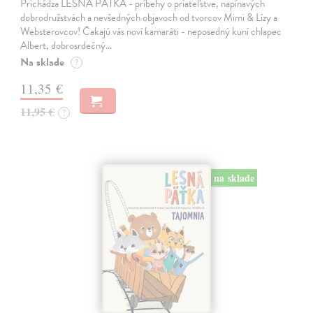
Prichádza LESNÁ PÄŤKA - príbehy o priateľstve, napínavých
dobrodružstvách a nevšedných objavoch od tvorcov Mimi & Lízy a
Websterovcov! Čakajú vás noví kamaráti - neposedný kuní chlapec
Albert, dobrosrdečný…
Na sklade
?
11,35 €
11,95 €
?
na sklade