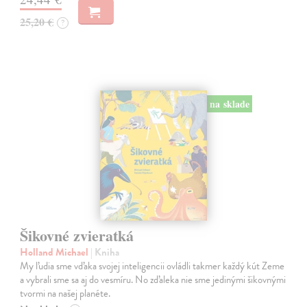
25,20 €
?
na sklade
Šikovné zvieratká
Holland Michael
| Kniha
My ľudia sme vďaka svojej inteligencii ovládli takmer každý kút Zeme
a vybrali sme sa aj do vesmíru. No zďaleka nie sme jedinými šikovnými
tvormi na našej planéte.