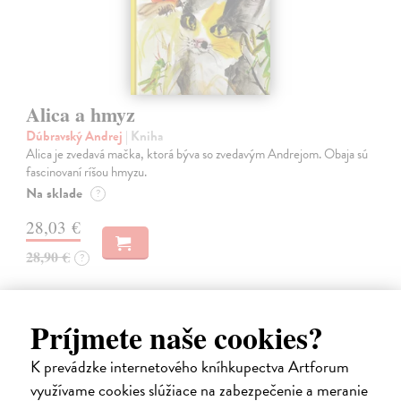
Alica a hmyz
Dúbravský Andrej
| Kniha
Alica je zvedavá mačka, ktorá býva so zvedavým Andrejom. Obaja sú
fascinovaní ríšou hmyzu.
Na sklade
?
28,03 €
28,90 €
?
Príjmete naše cookies?
K prevádzke internetového kníhkupectva Artforum
na sklade
využívame cookies slúžiace na zabezpečenie a meranie