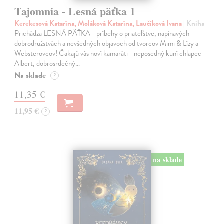
Tajomnia - Lesná päťka 1
Kerekesová Katarína, Moláková Katarína, Laučíková Ivana
| Kniha
Prichádza LESNÁ PÄŤKA - príbehy o priateľstve, napínavých
dobrodružstvách a nevšedných objavoch od tvorcov Mimi & Lízy a
Websterovcov! Čakajú vás noví kamaráti - neposedný kuní chlapec
Albert, dobrosrdečný…
Na sklade
?
11,35 €
11,95 €
?
na sklade