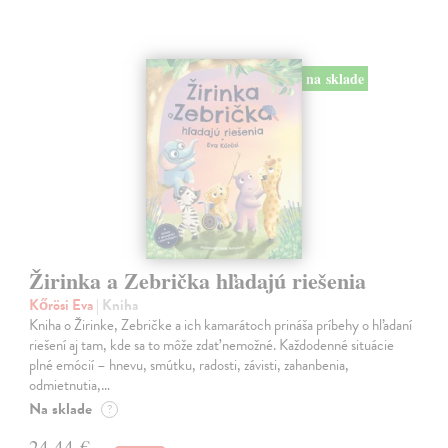
na sklade
Žirinka a Zebrička hľadajú riešenia
Kőrösi Eva
| Kniha
Kniha o Žirinke, Zebričke a ich kamarátoch prináša príbehy o hľadaní
riešení aj tam, kde sa to môže zdať nemožné. Každodenné situácie
plné emócií – hnevu, smútku, radosti, závisti, zahanbenia,
odmietnutia,…
Na sklade
?
24,44 €