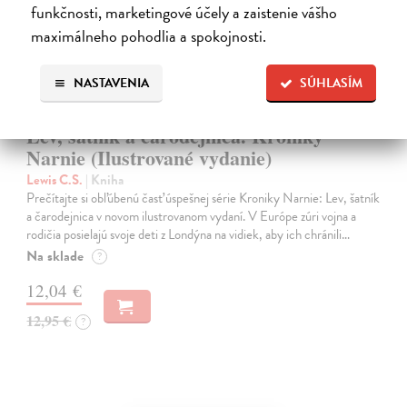
funkčnosti, marketingové účely a zaistenie vášho
maximálneho pohodlia a spokojnosti.
NASTAVENIA
SÚHLASÍM
Lev, šatník a čarodejnica. Kroniky
Narnie (Ilustrované vydanie)
Lewis C.S.
| Kniha
Prečítajte si obľúbenú časť úspešnej série Kroniky Narnie: Lev, šatník
a čarodejnica v novom ilustrovanom vydaní. V Európe zúri vojna a
rodičia posielajú svoje deti z Londýna na vidiek, aby ich chránili…
Na sklade
?
12,04 €
12,95 €
?