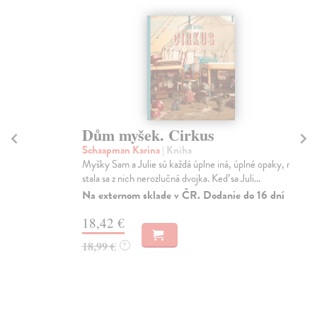
Dům myšek. Cirkus
D
Schaapman Karina
| Kniha
Sc
Myšky Sam a Julie sú každá úplne iná, úplné opaky, no
SAM
stala sa z nich nerozlučná dvojka. Keď sa Juli...
seb
Na externom sklade v ČR. Dodanie do 16 dní
Za
18,42 €
18
18,99 €
18
?