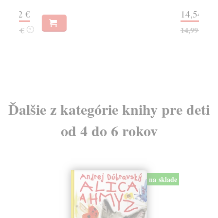
14,54 €
13
14,99 €
14
?
Ďalšie z kategórie knihy pre deti
od 4 do 6 rokov
na sklade