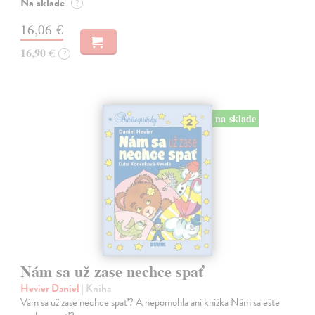
Na sklade
?
16,06 €
16,90 €
?
na sklade
Nám sa už zase nechce spať
Hevier Daniel
| Kniha
Vám sa už zase nechce spať? A nepomohla ani knižka Nám sa ešte