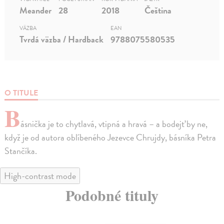
Meander
28
2018
Čeština
VÄZBA
EAN
Tvrdá väzba / Hardback
9788075580535
O TITULE
B
ásnička je to chytlavá, vtipná a hravá – a bodejť by ne,
když je od autora oblíbeného Jezevce Chrujdy, básníka Petra
Stančíka.
High-contrast mode
Podobné tituly