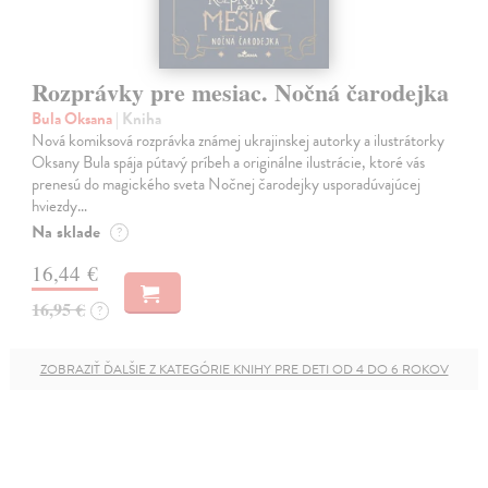
Rozprávky pre mesiac. Nočná čarodejka
Bula Oksana
| Kniha
Nová komiksová rozprávka známej ukrajinskej autorky a ilustrátorky
Oksany Bula spája pútavý príbeh a originálne ilustrácie, ktoré vás
prenesú do magického sveta Nočnej čarodejky usporadúvajúcej
hviezdy…
Na sklade
?
16,44 €
16,95 €
?
ZOBRAZIŤ ĎALŠIE Z KATEGÓRIE KNIHY PRE DETI OD 4 DO 6 ROKOV