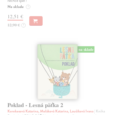
nechce spať?
Na sklade
?
12,51 €
12,90 €
?
na sklade
Poklad - Lesná päťka 2
Kerekesová Katarína, Moláková Katarína, Laučíková Ivana
| Kniha