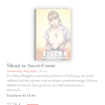
Šílená ze Sacré-Coeur
Jodorowsky Alejandro
| Kniha
Pro Alaina Mangela, emeritního profesora ze Sorbonny, sex ztratil
veškerý živočišný význam a stal se zdrojem posvátné energie. Začal se
oblékat do fialové, která je barvou spirituální otevřenosti, a
skoncoval…
Zasielame do 12 dní
27,26 €