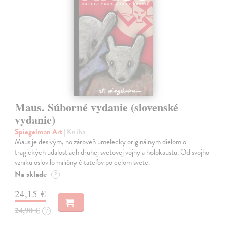
Maus. Súborné vydanie (slovenské
vydanie)
Spiegelman Art
| Kniha
Maus je desivým, no zároveň umelecky originálnym dielom o
tragických udalostiach druhej svetovej vojny a holokaustu. Od svojho
vzniku oslovilo milióny čitateľov po celom svete.
Na sklade
?
24,15 €
24,90 €
?