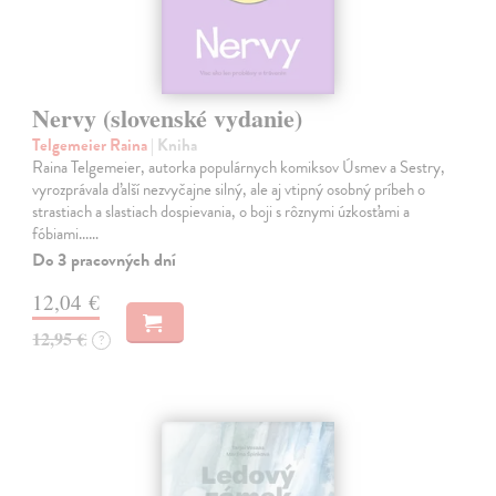
Nervy (slovenské vydanie)
Telgemeier Raina
| Kniha
Raina Telgemeier, autorka populárnych komiksov Úsmev a Sestry,
vyrozprávala ďalší nezvyčajne silný, ale aj vtipný osobný príbeh o
strastiach a slastiach dospievania, o boji s rôznymi úzkosťami a
fóbiami...…
Do 3 pracovných dní
12,04 €
12,95 €
?