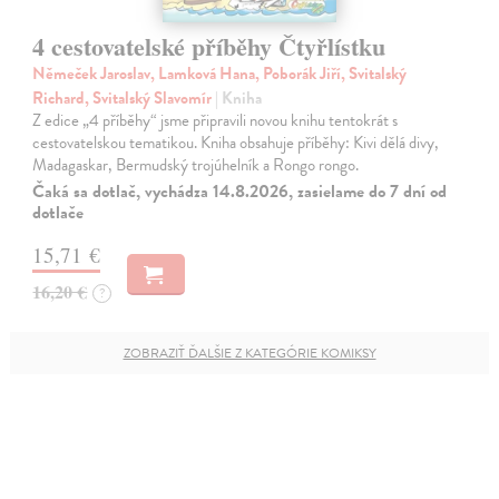
4 cestovatelské příběhy Čtyřlístku
Němeček Jaroslav, Lamková Hana, Poborák Jiří, Svitalský
Richard, Svitalský Slavomír
| Kniha
Z edice „4 příběhy“ jsme připravili novou knihu tentokrát s
cestovatelskou tematikou. Kniha obsahuje příběhy: Kivi dělá divy,
Madagaskar, Bermudský trojúhelník a Rongo rongo.
Čaká sa dotlač, vychádza 14.8.2026, zasielame do 7 dní od
dotlače
15,71 €
16,20 €
?
ZOBRAZIŤ ĎALŠIE Z KATEGÓRIE KOMIKSY