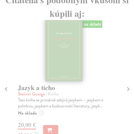
kúpili aj:
na sklade
Jazyk a ticho
Steiner George
| Kniha
S
Tato kniha se primárně zabývá jazykem – jazykem a
Bel
politikou, jazykem a budoucností literatury, jazyk...
Sen
Na sklade
?
sen
kan
20,90 €