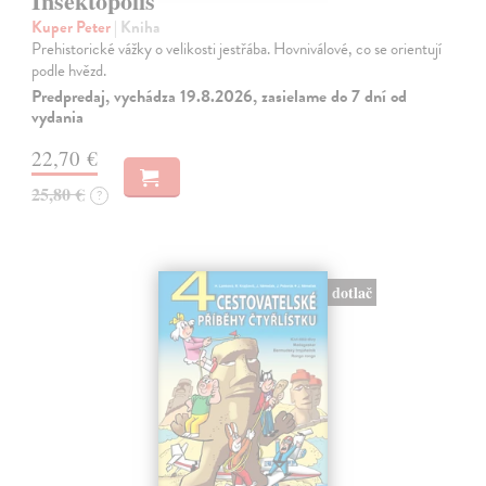
Insektopolis
Kuper Peter
| Kniha
Prehistorické vážky o velikosti jestřába. Hovniválové, co se orientují
podle hvězd.
Predpredaj, vychádza 19.8.2026, zasielame do 7 dní od
vydania
22,70 €
25,80 €
?
dotlač