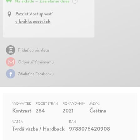
Na sklade – Zasielame dnes
?
Pozrieť dostupnosť
v kníhkupectvách
Pridať do wishlistu
Odporučiť známemu
Zdielať na Facebooku
VYDAVATEĽ
POČET STRÁN
ROK VYDANIA
JAZYK
Kontrast
284
2021
Čeština
VÄZBA
EAN
Tvrdá väzba / Hardback
9788076420908