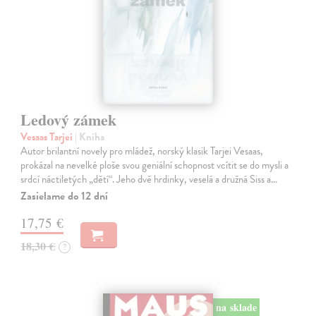
Ledový zámek
Vesaas Tarjei
| Kniha
Autor brilantní novely pro mládež, norský klasik Tarjei Vesaas,
prokázal na nevelké ploše svou geniální schopnost vcítit se do mysli a
srdcí náctiletých „dětí“. Jeho dvě hrdinky, veselá a družná Siss a…
Zasielame do 12 dní
17,75 €
18,30 €
?
na sklade