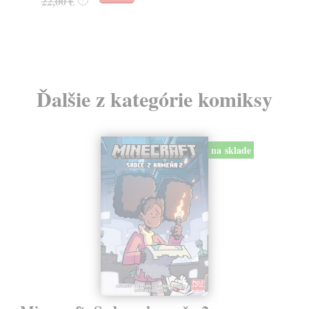
22,00 €
?
8,
Ďalšie z kategórie komiksy
na sklade