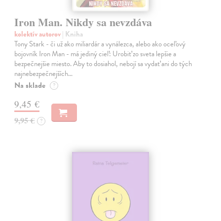
Iron Man. Nikdy sa nevzdáva
kolektív autorov
| Kniha
Tony Stark - či už ako miliardár a vynálezca, alebo ako oceľový
bojovník Iron Man - má jediný cieľ: Urobiť zo sveta lepšie a
bezpečnejšie miesto. Aby to dosiahol, nebojí sa vydať ani do tých
najnebezpečnejších…
Na sklade
?
9,45 €
9,95 €
?