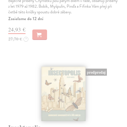
Báječné příběhy Čtyřlístku jsou pátým dílem v řadě, obsahují příběhy
z let 1979 až 1982. Bobík, Myšpulín, Pinďa a Fifinka Vám přejí při
četbě této knížky spoustu dobré zábavy.
Zasielame do 12 dní
24,93 €
27,70 €
?
predpredaj