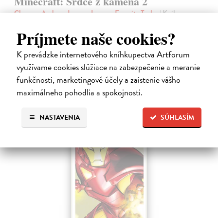
Minecraft: Srdce z kameňa 2
Clemson Andrew, Lawson Jeremy, Esposito Taylor
| Kniha
Druhé pokračovanie napínavého dobrodružstva zo sveta Minecraftu.
Príjmete naše cookies?
Samotársky farmár Cobb sa chce len starať o svoju úrodu, zbierať
suroviny a mať pokoj.
K prevádzke internetového kníhkupectva Artforum
Na sklade
?
využívame cookies slúžiace na zabezpečenie a meranie
9,45 €
funkčnosti, marketingové účely a zaistenie vášho
9,95 €
?
maximálneho pohodlia a spokojnosti.
NASTAVENIA
SÚHLASÍM
na sklade