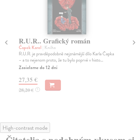
R.U.R.. Grafický román
Q
r
Čapek Karel
| Kniha
R.U.R. je pravděpodobně nejznámější dílo Karla Čapka
Du
– a to nejenom proto, že tu bylo poprvé v histo...
Vid
vše
Zasielame do 12 dní
Za
27,35 €
27
28,20 €
?
28
High-contrast mode
Čitatelia s podobným vkusom si