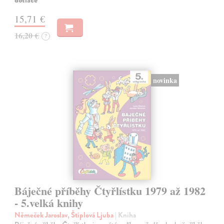
dotlače
15,71 €
16,20 €
?
novinka
Báječné příběhy Čtyřlístku 1979 až 1982
- 5.velká knihy
Němeček Jaroslav, Štíplová Ljuba
| Kniha