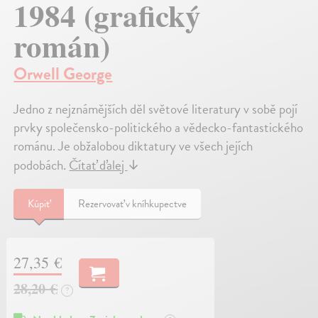
1984 (grafický
román)
Orwell George
Jedno z nejznámějších děl světové literatury v sobě pojí
prvky společensko-politického a vědecko-fantastického
románu. Je obžalobou diktatury ve všech jejích
podobách.
Čítať ďalej
↓
Kúpiť
Rezervovať v kníhkupectve
27,35 €
28,20 €
?