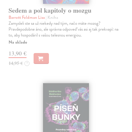
Sedem a pol kapitoly o mozgu
Barrett Feldman Lisa
| Kniha
Zamysleli ste sa už niekedy nad tým, načo máte mozog?
Pravdepodobne áno, ale správna odpoveď vás asi aj tak prekvapí: na
to, aby hospodáril s vašou telesnou energiou.
Na sklade
13,90 €
14,95 €
?