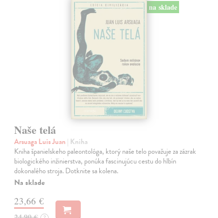
na sklade
Naše telá
Arsuaga Luis Juan
| Kniha
Kniha španielskeho paleontológa, ktorý naše telo považuje za zázrak
biologického inžinierstva, ponúka fascinujúcu cestu do hlbín
dokonalého stroja. Dotknite sa kolena.
Na sklade
23,66 €
24,90 €
?