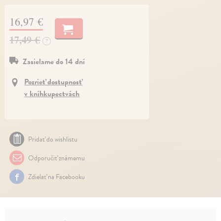
16,97 €
17,49 €
?
Zasielame do 14 dní
Pozrieť dostupnosť
v kníhkupectvách
Pridať do wishlistu
Odporučiť známemu
Zdielať na Facebooku