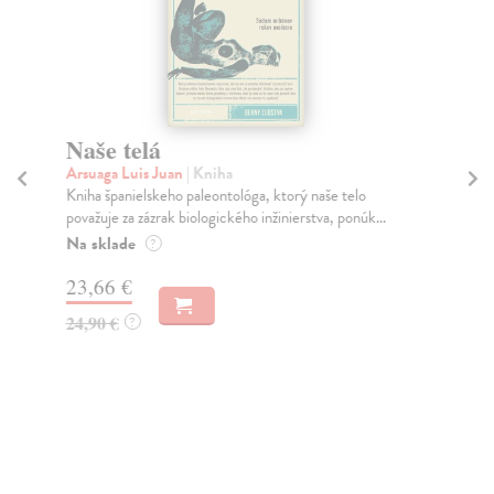
Naše telá
O
Arsuaga Luis Juan
| Kniha
Dic
Kniha španielskeho paleontológa, ktorý naše telo
Ose
považuje za zázrak biologického inžinierstva, ponúk...
za 
Na sklade
Na
?
23,66 €
21
24,90 €
22
?