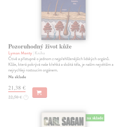
Pozoruhodný život kůže
Lyman Monty
| Kniha
Čtivě a přístupně o jednom z nejpřehlíženějších lidských orgánů.
Kůže, která pokrývá naše křehká a složitá těla, je naším největším a
nejrychleji rostoucím orgánem.
Na sklade
21,38 €
22,50 €
?
na sklade