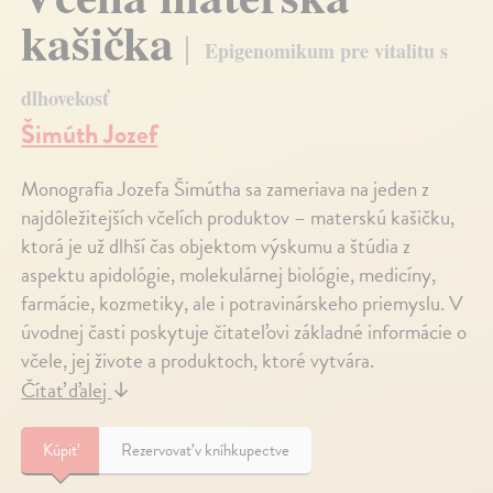
kašička
Epigenomikum pre vitalitu s
dlhovekosť
Šimúth Jozef
Monografia Jozefa Šimútha sa zameriava na jeden z
najdôležitejších včelích produktov – materskú kašičku,
ktorá je už dlhší čas objektom výskumu a štúdia z
aspektu apidológie, molekulárnej biológie, medicíny,
farmácie, kozmetiky, ale i potravinárskeho priemyslu. V
úvodnej časti poskytuje čitateľovi základné informácie o
včele, jej živote a produktoch, ktoré vytvára.
Čítať ďalej
↓
Kúpiť
Rezervovať v kníhkupectve