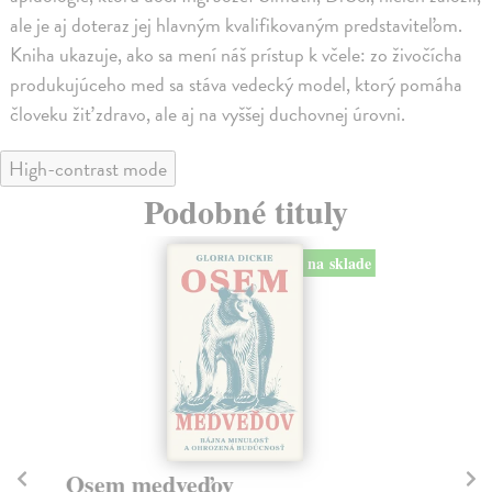
ale je aj doteraz jej hlavným kvalifikovaným predstaviteľom.
Kniha ukazuje, ako sa mení náš prístup k včele: zo živočícha
produkujúceho med sa stáva vedecký model, ktorý pomáha
človeku žiť zdravo, ale aj na vyššej duchovnej úrovni.
High-contrast mode
Podobné tituly
na sklade
Osem medveďov
Na