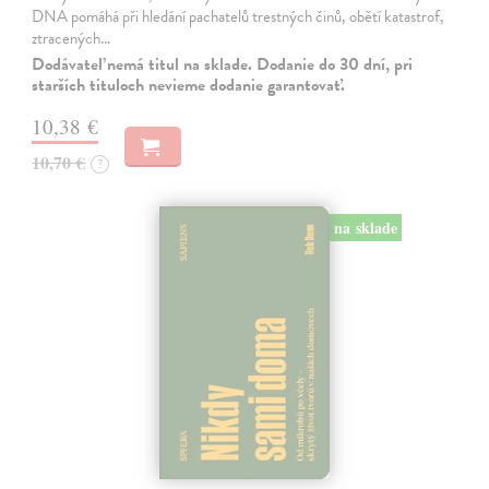
DNA pomáhá při hledání pachatelů trestných činů, obětí katastrof,
ztracených…
Dodávateľ nemá titul na sklade. Dodanie do 30 dní, pri
starších tituloch nevieme dodanie garantovať.
10,38 €
10,70 €
?
na sklade