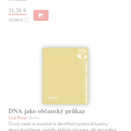
31,26 €
32,90 €
?
DNA jako občanský průkaz
Lízal Pavel
| Kniha
Čtvrtý svazek se soustředí na identifikační potenciál kyseliny
deoxyribonukleové, nositelky dědičné informace. Jak nám analýza