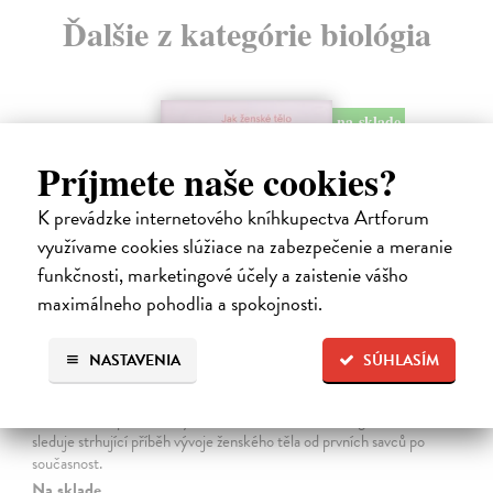
Ďalšie z kategórie biológia
na sklade
Príjmete naše cookies?
K prevádzke internetového kníhkupectva Artforum
využívame cookies slúžiace na zabezpečenie a meranie
funkčnosti, marketingové účely a zaistenie vášho
maximálneho pohodlia a spokojnosti.
NASTAVENIA
SÚHLASÍM
Eva
Bohannon Cat
| Kniha
Kniha, která splácí staletý dluh ženám i evoluční biologii. Kniha Eva
sleduje strhující příběh vývoje ženského těla od prvních savců po
současnost.
Na sklade