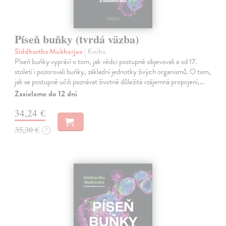
Píseň buňky (tvrdá väzba)
Siddhartha Mukherjee
| Kniha
Píseň buňky vypráví o tom, jak vědci postupně objevovali a od 17.
století i pozorovali buňky, základní jednotky živých organismů. O tom,
jak se postupně učili poznávat životně důležitá vzájemná propojení,…
Zasielame do 12 dní
34,24 €
35,30 €
?