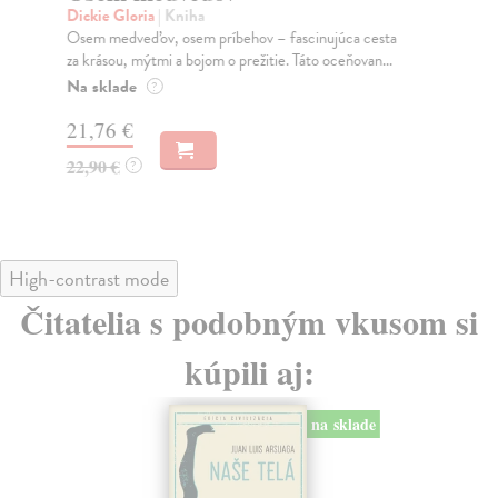
Dickie Gloria
| Kniha
Ars
Osem medveďov, osem príbehov – fascinujúca cesta
Kni
za krásou, mýtmi a bojom o prežitie. Táto oceňovan...
pov
Na sklade
Na
?
21,76 €
23
22,90 €
24
?
High-contrast mode
Čitatelia s podobným vkusom si
kúpili aj:
na sklade