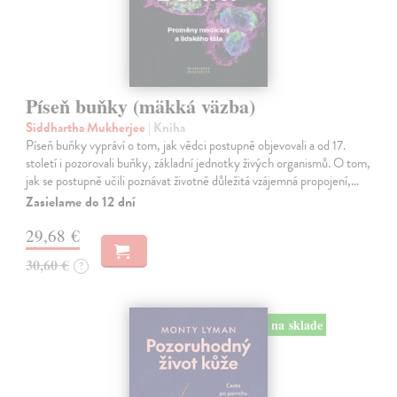
Píseň buňky (mäkká väzba)
Siddhartha Mukherjee
| Kniha
Píseň buňky vypráví o tom, jak vědci postupně objevovali a od 17.
století i pozorovali buňky, základní jednotky živých organismů. O tom,
jak se postupně učili poznávat životně důležitá vzájemná propojení,…
Zasielame do 12 dní
29,68 €
30,60 €
?
na sklade