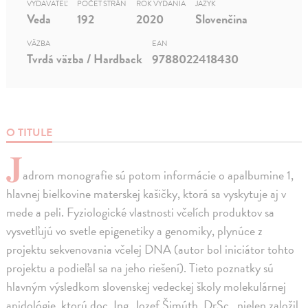
VYDAVATEĽ
POČET STRÁN
ROK VYDANIA
JAZYK
Veda
192
2020
Slovenčina
VÄZBA
EAN
Tvrdá väzba / Hardback
9788022418430
O TITULE
J
adrom monografie sú potom informácie o apalbumine 1,
hlavnej bielkovine materskej kašičky, ktorá sa vyskytuje aj v
mede a peli. Fyziologické vlastnosti včelích produktov sa
vysvetľujú vo svetle epigenetiky a genomiky, plynúce z
projektu sekvenovania včelej DNA (autor bol iniciátor tohto
projektu a podieľal sa na jeho riešení). Tieto poznatky sú
hlavným výsledkom slovenskej vedeckej školy molekulárnej
apidológie, ktorú doc. Ing. Jozef Šimúth, DrSc., nielen založil,