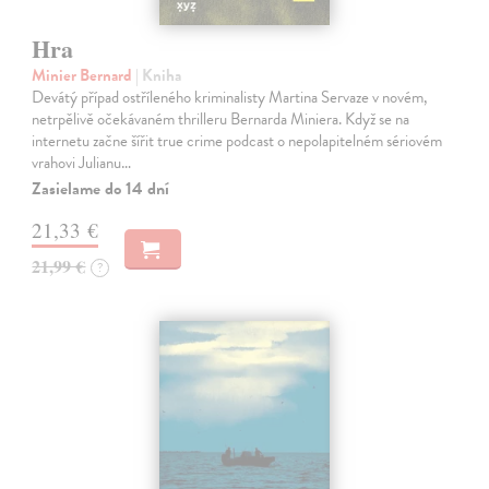
Hra
Minier Bernard
| Kniha
Devátý případ ostříleného kriminalisty Martina Servaze v novém,
netrpělivě očekávaném thrilleru Bernarda Miniera. Když se na
internetu začne šířit true crime podcast o nepolapitelném sériovém
vrahovi Julianu…
Zasielame do 14 dní
21,33 €
21,99 €
?