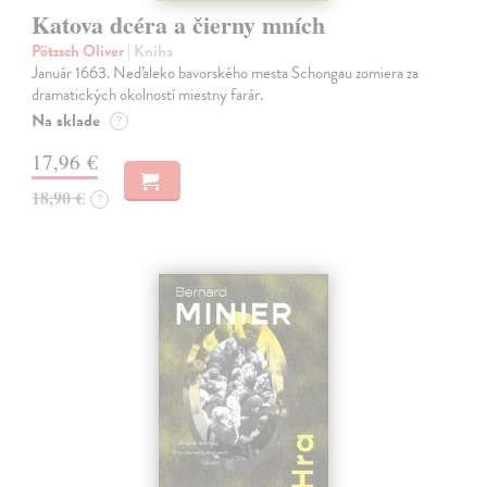
Katova dcéra a čierny mních
Pötzsch Oliver
| Kniha
Január 1663. Neďaleko bavorského mesta Schongau zomiera za
dramatických okolností miestny farár.
Na sklade
?
17,96 €
18,90 €
?