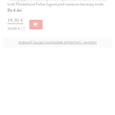
trvať. Pätnásťročná Feline Jogowá pred mesiacom bez stopy zmizla.
Do 6 dní
19,30 €
19,90 €
?
ZOBRAZIŤ ĎALŠIE Z KATEGÓRIE DETEKTÍVKY / MYSTERY