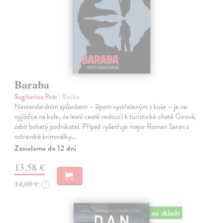
Baraba
Sagitarius Petr
| Kniha
Nestandardním způsobem – šípem vystřeleným z kuše – je na
vyjížďce na kole, na lesní cestě vedoucí k turistické chatě Girová,
zabit bohatý podnikatel. Případ vyšetřuje major Roman Saran z
ostravské kriminálky…
Zasielame do 12 dní
13,58 €
14,00 €
?
na sklade