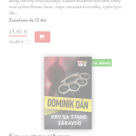
sbíhají všechny nitky související s dalším brutálním zločinem, který
musí vyřešit Roman Saran, major ostravské kriminálky, a jeho tým.
Jak…
Zasielame do 12 dní
15,91 €
16,40 €
?
na sklade
Krv sa stane zábavou