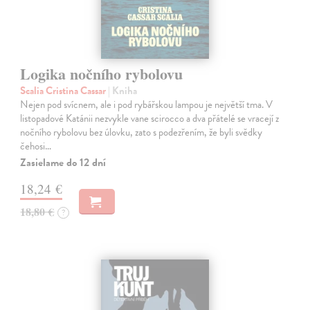
Logika nočního rybolovu
Scalia Cristina Cassar
| Kniha
Nejen pod svícnem, ale i pod rybářskou lampou je největší tma. V
listopadové Katánii nezvykle vane scirocco a dva přátelé se vracejí z
nočního rybolovu bez úlovku, zato s podezřením, že byli svědky
čehosi…
Zasielame do 12 dní
18,24 €
18,80 €
?