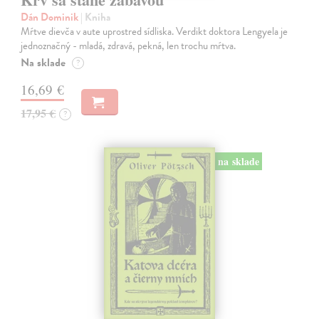
Dán Dominik
| Kniha
Mŕtve dievča v aute uprostred sídliska. Verdikt doktora Lengyela je
jednoznačný - mladá, zdravá, pekná, len trochu mŕtva.
Na sklade
?
16,69 €
17,95 €
?
na sklade