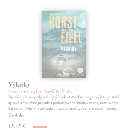
Výkriky
Horst Jorn Lier, Fjell Jan-Erik
| Kniha
Bývalý vojak a bývalý policajný študent Markus Heger vyšetruje staré
aj nové kriminálne prípady z podcastového štúdia v zadnej časti svojho
karavanu. Výkrik, ktorý nikto nepočul mal byť seriál o sedemročnej…
Do 4 dní
15,15 €