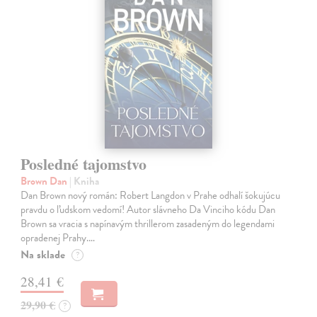
Posledné tajomstvo
Brown Dan
| Kniha
Dan Brown nový román: Robert Langdon v Prahe odhalí šokujúcu
pravdu o ľudskom vedomí! Autor slávneho Da Vinciho kódu Dan
Brown sa vracia s napínavým thrillerom zasadeným do legendami
opradenej Prahy.…
Na sklade
?
28,41 €
29,90 €
?