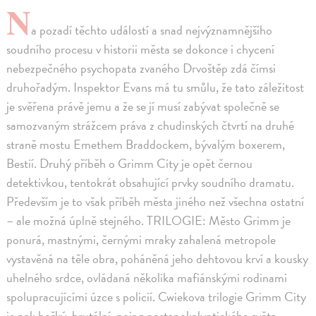
N
a pozadí těchto událostí a snad nejvýznamnějšího
soudního procesu v historii města se dokonce i chycení
nebezpečného psychopata zvaného Drvoštěp zdá čímsi
druhořadým. Inspektor Evans má tu smůlu, že tato záležitost
je svěřena právě jemu a že se jí musí zabývat společně se
samozvaným strážcem práva z chudinských čtvrtí na druhé
straně mostu Emethem Braddockem, bývalým boxerem,
Bestií. Druhý příběh o Grimm City je opět černou
detektivkou, tentokrát obsahující prvky soudního dramatu.
Především je to však příběh města jiného než všechna ostatní
– ale možná úplně stejného. TRILOGIE: Město Grimm je
ponurá, mastnými, černými mraky zahalená metropole
vystavěná na těle obra, poháněná jeho dehtovou krví a kousky
uhelného srdce, ovládaná několika mafiánskými rodinami
spolupracujícími úzce s policií. Cwiekova trilogie Grimm City
je pak hořký, brutální, noir z postapokalyptického světa