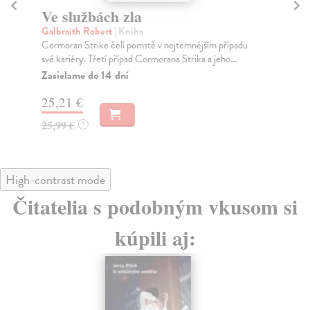
Ve službách zla
P
Galbraith Robert
| Kniha
Br
Cormoran Strike čelí pomstě v nejtemnějším případu
Sou
své kariéry. Třetí případ Cormorana Strika a jeho...
Tri
Zasielame do 14 dní
Za
25,21 €
23
25,99 €
24
?
High-contrast mode
Čitatelia s podobným vkusom si
kúpili aj: