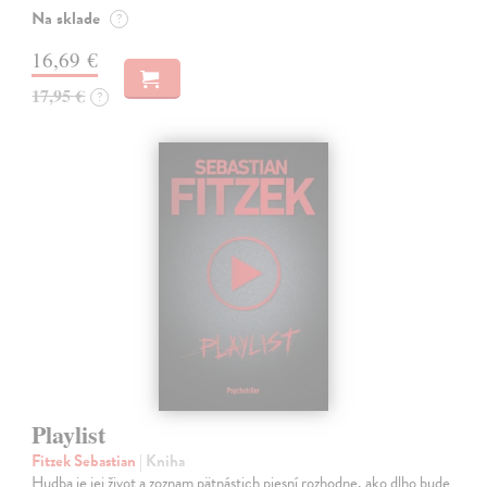
Na sklade
?
16,69 €
17,95 €
?
Playlist
Fitzek Sebastian
| Kniha
Hudba je jej život a zoznam pätnástich piesní rozhodne, ako dlho bude