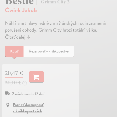
Grimm City 2
Ćwiek Jakub
Náhlá smrt hlavy jedné z ma? ánských rodin znamená
porušení dohody. Grimm City hrozí totální válka.
Čítať ďalej
↓
Kúpiť
Rezervovať v kníhkupectve
20,47 €
21,10 €
?
Zasielame do 12 dní
Pozrieť dostupnosť
v kníhkupectvách