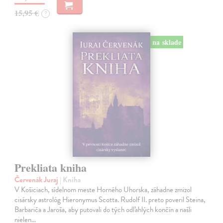
15,95 €
?
na sklade
Prekliata kniha
Červenák Juraj
| Kniha
V Košiciach, sídelnom meste Horného Uhorska, záhadne zmizol
cisársky astrológ Hieronymus Scotta. Rudolf II. preto poveril Steina,
Barbariča a Jaroša, aby putovali do tých odľahlých končín a našli
nielen…