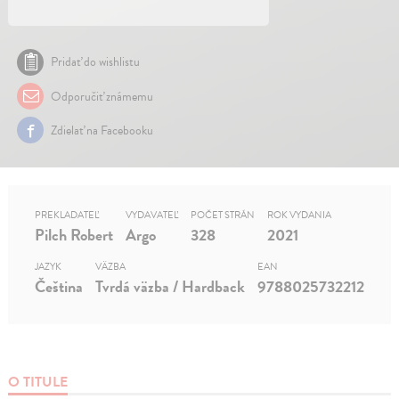
Pridať do wishlistu
Odporučiť známemu
Zdielať na Facebooku
PREKLADATEĽ
VYDAVATEĽ
POČET STRÁN
ROK VYDANIA
Pilch Robert
Argo
328
2021
JAZYK
VÄZBA
EAN
Čeština
Tvrdá väzba / Hardback
9788025732212
O TITULE