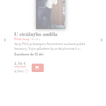
U strážnýho anděla
Př
Pilch Jerzy
| Kniha
La
Jerzy Pilch je bezesporu fenoménem současné polské
...
literatury. Svým způsobem by se dal přirovnat k n...
poj
Zasielame do 12 dní
Na
4,56 €
13
4,70 €
14
?