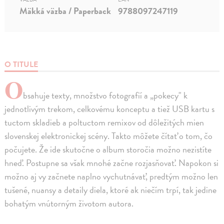
Mäkká väzba / Paperback
9788097247119
O TITULE
O
bsahuje texty, množstvo fotografií a „pokecy" k
jednotlivým trekom, celkovému konceptu a tiež USB kartu s
tuctom skladieb a poltuctom remixov od dôležitých mien
slovenskej elektronickej scény. Takto môžete čítať o tom, čo
počujete. Že ide skutočne o album storočia možno nezistíte
hneď. Postupne sa však mnohé začne rozjasňovať. Napokon si
možno aj vy začnete naplno vychutnávať, predtým možno len
tušené, nuansy a detaily diela, ktoré ak niečím trpí, tak jedine
bohatým vnútorným životom autora.