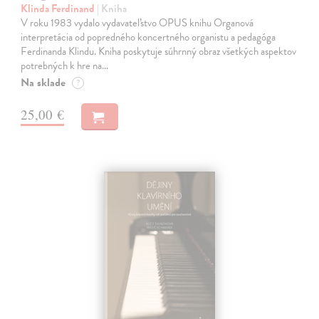
Klinda Ferdinand
| Kniha
V roku 1983 vydalo vydavateľstvo OPUS knihu Organová
interpretácia od popredného koncertného organistu a pedagóga
Ferdinanda Klindu. Kniha poskytuje súhrnný obraz všetkých aspektov
potrebných k hre na…
Na sklade
?
25,00 €