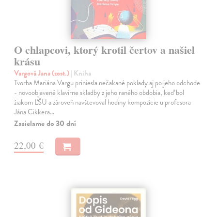
O chlapcovi, ktorý krotil čertov a našiel
krásu
Vargová Jana (zost.)
| Kniha
Tvorba Mariána Vargu priniesla nečakané poklady aj po jeho odchode
- novoobjavené klavírne skladby z jeho raného obdobia, keď bol
žiakom ĽŠU a zároveň navštevoval hodiny kompozície u profesora
Jána Cikkera…
Zasielame do 30 dní
22,00 €