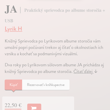
JA
Praktický sprievodca po albume storočia +
USB
Lyrik H
Knižný Sprievodca po Lyrikovom albume storočia vám
umožní popri počúvaní trekov aj čítať o okolnostiach ich
vzniku a kochať sa podmanivými vizuálmi.
Dva roky po Lyrikovom sólovom albume JA prichádza aj
knižný Sprievodca po albume storočia.
Čítať ďalej
↓
Kúpiť
Rezervovať v kníhkupectve
22,50 €