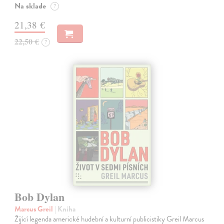
Na sklade
?
21,38 €
22,50 €
?
Bob Dylan
Marcus Greil
| Kniha
Žijící legenda americké hudební a kulturní publicistiky Greil Marcus