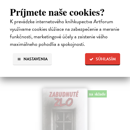
Príjmete naše cookies?
Kolotočárka
K prevádzke internetového kníhkupectva Artforum
využívame cookies slúžiace na zabezpečenie a meranie
Wernerová Jana
| Kniha
Tam, kde sa radosť zo slobodného pohybu a dobrodružstva prelína s
funkčnosti, marketingové účely a zaistenie vášho
pocitom vyčlenenia. Tam, kde rastie starý gaštan a okolo neho sa krúti
maximálneho pohodlia a spokojnosti.
život dievčatka, ktoré od svojej starej mamy dostalo meno Zelinka.…
Na sklade
NASTAVENIA
SÚHLASÍM
15,21 €
16,90 €
?
na sklade