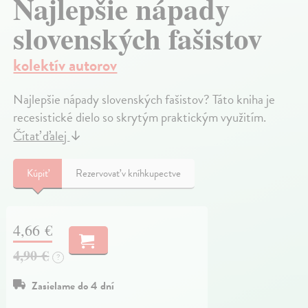
Najlepšie nápady
slovenských fašistov
kolektív autorov
Najlepšie nápady slovenských fašistov? Táto kniha je
recesistické dielo so skrytým praktickým využitím.
Čítať ďalej
↓
Kúpiť
Rezervovať v kníhkupectve
4,66 €
4,90 €
?
Zasielame do 4 dní