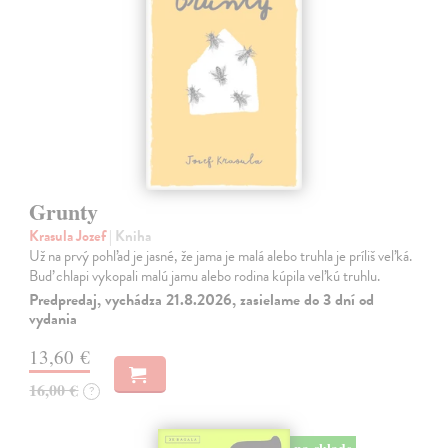
Grunty
Krasula Jozef
| Kniha
Už na prvý pohľad je jasné, že jama je malá alebo truhla je príliš veľká.
Buď chlapi vykopali malú jamu alebo rodina kúpila veľkú truhlu.
Predpredaj, vychádza 21.8.2026, zasielame do 3 dní od
vydania
13,60 €
16,00 €
?