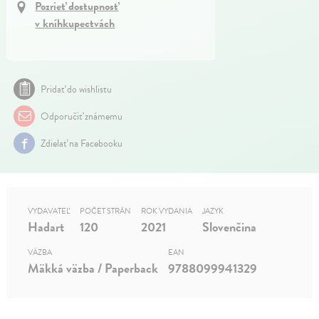
Pozrieť dostupnosť
v kníhkupectvách
Pridať do wishlistu
Odporučiť známemu
Zdielať na Facebooku
VYDAVATEĽ
POČET STRÁN
ROK VYDANIA
JAZYK
Hadart
120
2021
Slovenčina
VÄZBA
EAN
Mäkká väzba / Paperback
9788099941329