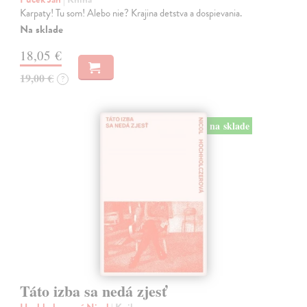
Karpaty! Tu som! Alebo nie? Krajina detstva a dospievania.
Na sklade
18,05 €
19,00 €
?
na sklade
Táto izba sa nedá zjesť