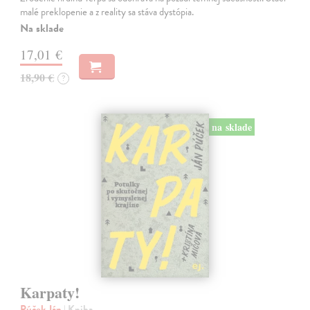
malé preklopenie a z reality sa stáva dystópia.
Na sklade
17,01 €
18,90 €
?
na sklade
Karpaty!
Púček Ján
| Kniha