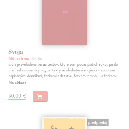
Svoja
Müller Ema
| Kniha
svoja je zveľadená verzia textov, ktoré som počas piatich rokov písala
pre československý vogue. texty sú obohatené mojimi škrabopisne
napísanými denníkmi, fotkami z detstva, fotkami z mobilu a fotkami…
Na sklade
30,00 €
predpredaj