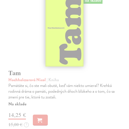
na sklade
Tam
Hochholczerová Nicol
| Kniha
Pamätáte si, čo ste mali obuté, keď vám niekto umieral? Krehká
rodinná dráma o pamäti, posledných dňoch blízkeho a o tom, čo sa
zmení pre tie, ktoré tu zostali.
Na sklade
14,25 €
15,00 €
?