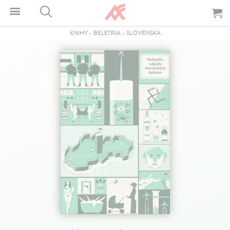
KNIHY
-
BELETRIA
-
SLOVENSKÁ