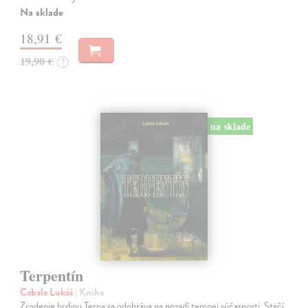
Na sklade
18,91 €
19,90 €
?
na sklade
Terpentín
Cabala Lukáš
| Kniha
Zrodenie hrdinu Terpa sa odohráva na pozadí temnej súčasnosti. Stačí