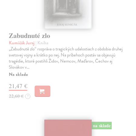
Zabudnuté zlo
Kumičák Juraj
| Kniha
„Zabudnuté zlo“ rozpráva o tragických udalostiach z obdobia druhej
svetovej vojny a krátko po nej. Na príbehoch postáv sa objavujú
tragédie, ktoré postihli Židov, Nemcov, Maďarov, Čechov aj
Slovákov v…
Na sklade
21,47 €
22,60 €
?
na sklade