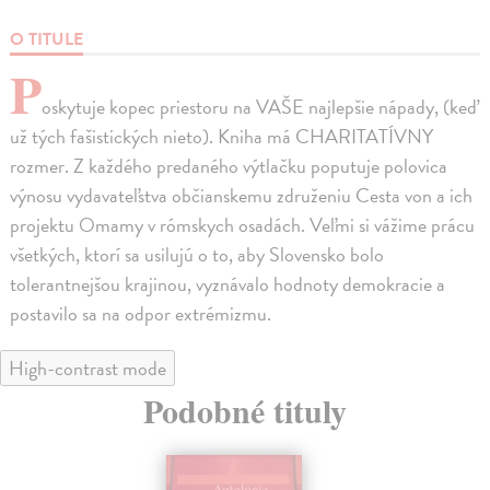
O TITULE
P
oskytuje kopec priestoru na VAŠE najlepšie nápady, (keď
už tých fašistických nieto). Kniha má CHARITATÍVNY
rozmer. Z každého predaného výtlačku poputuje polovica
výnosu vydavateľstva občianskemu združeniu Cesta von a ich
projektu Omamy v rómskych osadách. Veľmi si vážime prácu
všetkých, ktorí sa usilujú o to, aby Slovensko bolo
tolerantnejšou krajinou, vyznávalo hodnoty demokracie a
postavilo sa na odpor extrémizmu.
High-contrast mode
Podobné tituly