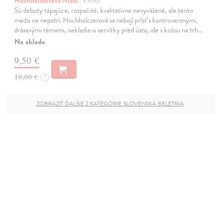
Hochholczerová Nicol
| Kniha
Sú debuty tápajúce, rozpačité, kvalitatívne nevyvážené, ale tento
medzi ne nepatrí. Hochholczerová sa nebojí prísť s kontroverznými,
drásavými témami, nekladie si servítky pred ústa, ide s kožou na trh…
Na sklade
9,50 €
10,00 €
?
ZOBRAZIŤ ĎALŠIE Z KATEGÓRIE SLOVENSKÁ BELETRIA