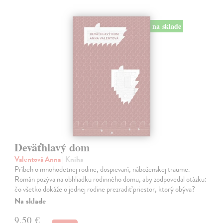
na sklade
Deväťhlavý dom
Valentová Anna
| Kniha
Príbeh o mnohodetnej rodine, dospievaní, náboženskej traume.
Román pozýva na obhliadku rodinného domu, aby zodpovedal otázku:
čo všetko dokáže o jednej rodine prezradiť priestor, ktorý obýva?
Na sklade
9,50 €