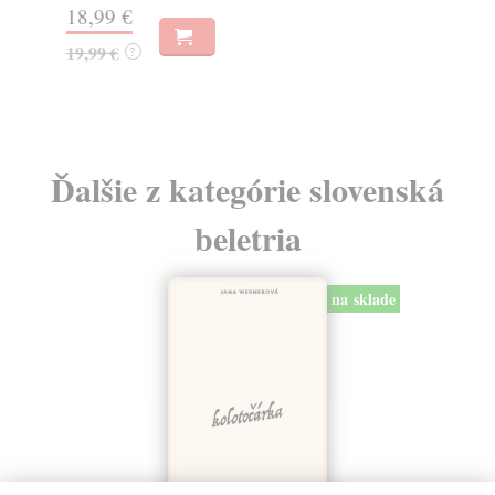
13,48 €
12
13,90 €
12
?
Ďalšie z kategórie slovenská
beletria
na sklade