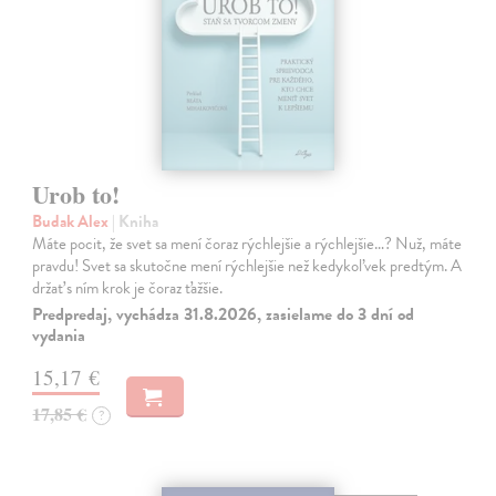
Urob to!
Budak Alex
| Kniha
Máte pocit, že svet sa mení čoraz rýchlejšie a rýchlejšie…? Nuž, máte
pravdu! Svet sa skutočne mení rýchlejšie než kedykoľvek predtým. A
držať s ním krok je čoraz ťažšie.
Predpredaj, vychádza 31.8.2026, zasielame do 3 dní od
vydania
15,17 €
17,85 €
?