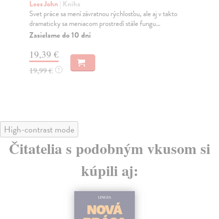
Lees John
| Kniha
Ch
Svet práce sa mení závratnou rýchlosťou, ale aj v takto
Cít
dramaticky sa meniacom prostredí stále fungu...
nad
Zasielame do 10 dní
Za
19,39 €
14
19,99 €
14
?
High-contrast mode
Čitatelia s podobným vkusom si
kúpili aj: