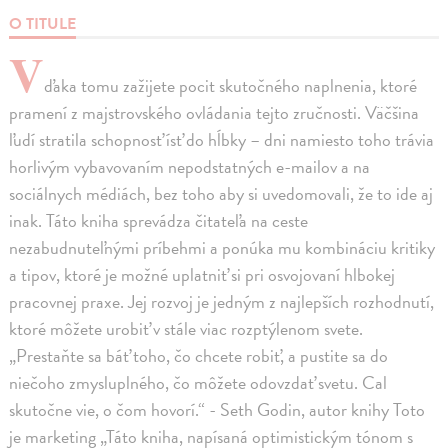
O TITULE
V
ďaka tomu zažijete pocit skutočného naplnenia, ktoré
pramení z majstrovského ovládania tejto zručnosti. Väčšina
ľudí stratila schopnosť ísť do hĺbky – dni namiesto toho trávia
horlivým vybavovaním nepodstatných e-mailov a na
sociálnych médiách, bez toho aby si uvedomovali, že to ide aj
inak. Táto kniha sprevádza čitateľa na ceste
nezabudnuteľnými príbehmi a ponúka mu kombináciu kritiky
a tipov, ktoré je možné uplatniť si pri osvojovaní hlbokej
pracovnej praxe. Jej rozvoj je jedným z najlepších rozhodnutí,
ktoré môžete urobiť v stále viac rozptýlenom svete.
„Prestaňte sa báť toho, čo chcete robiť, a pustite sa do
niečoho zmysluplného, čo môžete odovzdať svetu. Cal
skutočne vie, o čom hovorí.“ - Seth Godin, autor knihy Toto
je marketing „Táto kniha, napísaná optimistickým tónom s