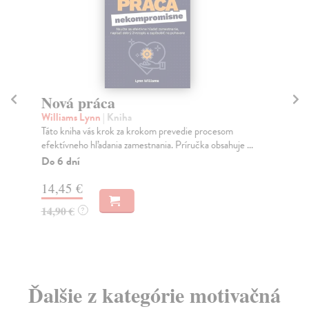
Nová práca
A
Williams Lynn
| Kniha
Le
Táto kniha vás krok za krokom prevedie procesom
Sve
efektívneho hľadania zamestnania. Príručka obsahuje ...
dra
Do 6 dní
Za
14,45 €
19
14,90 €
19
?
Ďalšie z kategórie motivačná