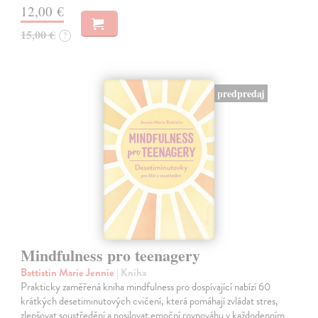
12,00 €
15,00 €
?
predpredaj
Mindfulness pro teenagery
Battistin Marie Jennie
| Kniha
Prakticky zaměřená kniha mindfulness pro dospívající nabízí 60
krátkých desetiminutových cvičení, která pomáhají zvládat stres,
zlepšovat soustředění a posilovat emoční rovnováhu v každodenním