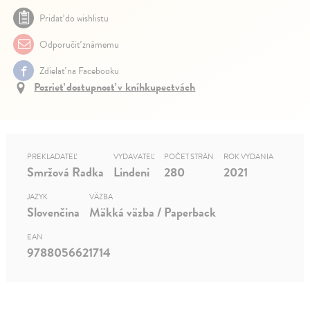
Pridať do wishlistu
Odporučiť známemu
Zdielať na Facebooku
Pozrieť dostupnosť v kníhkupectvách
PREKLADATEĽ
VYDAVATEĽ
POČET STRÁN
ROK VYDANIA
Smržová Radka
Lindeni
280
2021
JAZYK
VÄZBA
Slovenčina
Mäkká väzba / Paperback
EAN
9788056621714