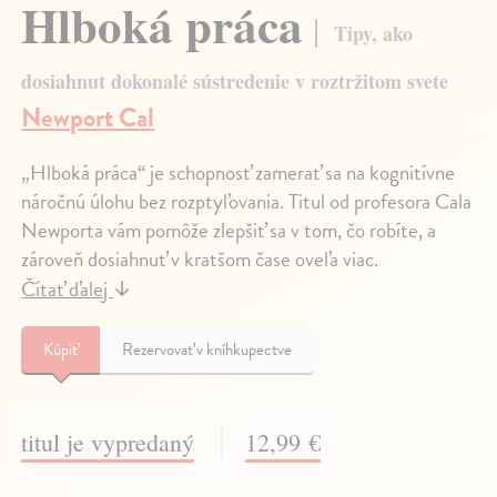
Hlboká práca
Tipy, ako
dosiahnut dokonalé sústredenie v roztržitom svete
Newport Cal
„Hlboká práca“ je schopnosť zamerať sa na kognitívne
náročnú úlohu bez rozptyľovania. Titul od profesora Cala
Newporta vám pomôže zlepšiť sa v tom, čo robíte, a
zároveň dosiahnuť v kratšom čase oveľa viac.
Čítať ďalej
↓
Kúpiť
Rezervovať v kníhkupectve
titul je vypredaný
12,99 €