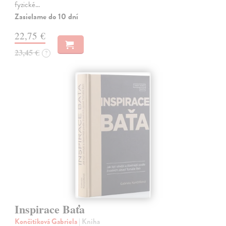
fyzické…
Zasielame do 10 dní
22,75 €
23,45 €
?
Inspirace Baťa
Končitíková Gabriela
| Kniha