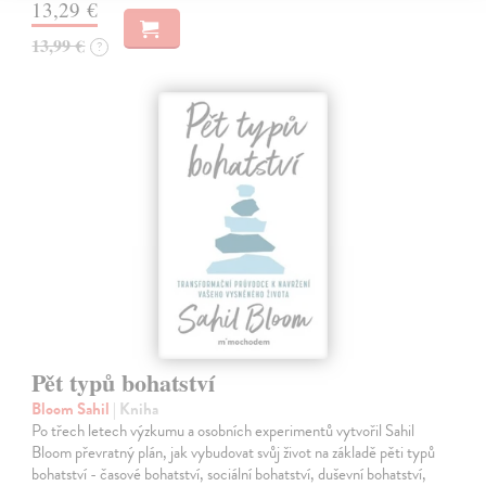
13,29 €
13,99 €
?
Pět typů bohatství
Bloom Sahil
| Kniha
Po třech letech výzkumu a osobních experimentů vytvořil Sahil
Bloom převratný plán, jak vybudovat svůj život na základě pěti typů
bohatství - časové bohatství, sociální bohatství, duševní bohatství,