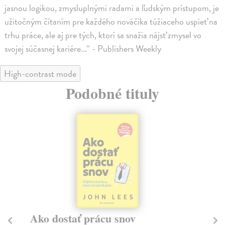
jasnou logikou, zmysluplnými radami a ľudským prístupom, je
užitočným čítaním pre každého nováčika túžiaceho uspieť na
trhu práce, ale aj pre tých, ktorí sa snažia nájsť zmysel vo
svojej súčasnej kariére...“ - Publishers Weekly
High-contrast mode
Podobné tituly
Ako dostať prácu snov
Pä