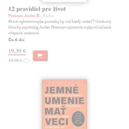
12 pravidiel pre život
Peterson Jordan B.
| Kniha
Ktoré najhodnotnejšie poznatky by mal každý vedieť? Uznávaný
klinický psychológ Jordan Peterson významne ovplyvnil súčasné
chápanie osobnosti.
Do 6 dní
19,30 €
19,90 €
?