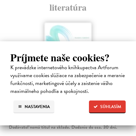
literatúra
Príjmete naše cookies?
K prevádzke internetového kníhkupectva Artforum
využívame cookies slúžiace na zabezpečenie a meranie
funkčnosti, marketingové účely a zaistenie vášho
maximálneho pohodlia a spokojnosti.
Menej konať, viac byť
NASTAVENIA
SÚHLASÍM
Gajdošová Stanislava
| Kniha
Strávila som roky vo väzení, žila som v zajatí výkonu. Vlastnú hodnotu
som nachádzala v tom, koľko toho zvládnem.
Dodávateľ nemá titul na sklade. Dodanie do cca. 30 dní.