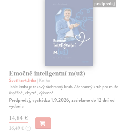
predpredaj
Emočně inteligentní m(už)
Ševčíková Jitka
| Kniha
Tahle kniha je takový záchranný kruh. Záchranný kruh pro muže
úspěšné, chytré, výkonné.
Predpredaj, vychádza 1.9.2026, zasielame do 12 dní od
vydania
14,84 €
16,49 €
?