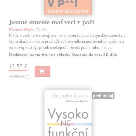
Jemné umenie mať veci v paži
Manson Mark
| Kniha
Kniha o osobnom rozvoji pre novú generáciu od blogerskej superstar,
ktorá ukazuje, ako sa prestať riadiť pravidlami pozitívneho myslenia a
nájsť svoj vlastný spôsob spokojného života podľa toho, čo je…
Dodávateľ nemá titul na sklade. Dodanie do cca. 30 dní.
13,57 €
13,99 €
?
predpredaj