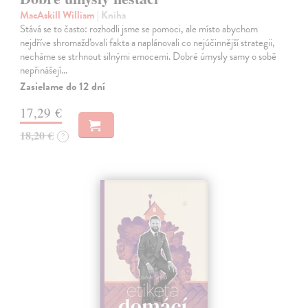
MacAskill William
| Kniha
Stává se to často: rozhodli jsme se pomoci, ale místo abychom
nejdříve shromažďovali fakta a naplánovali co nejúčinnější strategii,
necháme se strhnout silnými emocemi. Dobré úmysly samy o sobě
nepřinášejí…
Zasielame do 12 dní
17,29 €
18,20 €
?