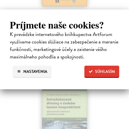
Etiketa pre každého
Šestáková Anna
| Kniha
Príjmete naše cookies?
V dnešnom pestrom, multikultúrnom svete a pri čulých domácich a
medzinárodných kontaktoch sa nám môže stať, že zrazu nevieme, čo
K prevádzke internetového kníhkupectva Artforum
je v spoločenskom styku a interakcii s ľuďmi správne alebo vhodné.
využívame cookies slúžiace na zabezpečenie a meranie
Sféra…
funkčnosti, marketingové účely a zaistenie vášho
Zasielame do 14 dní
maximálneho pohodlia a spokojnosti.
19,41 €
20,01 €
?
NASTAVENIA
SÚHLASÍM