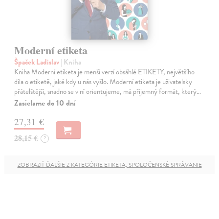
Moderní etiketa
Špaček Ladislav
| Kniha
Kniha Moderní etiketa je menší verzí obsáhlé ETIKETY, největšího
díla o etiketě, jaké kdy u nás vyšlo. Moderní etiketa je uživatelsky
přátelštější, snadno se v ní orientujeme, má příjemný formát, který…
Zasielame do 10 dní
27,31 €
28,15 €
?
ZOBRAZIŤ ĎALŠIE Z KATEGÓRIE ETIKETA, SPOLOČENSKÉ SPRÁVANIE