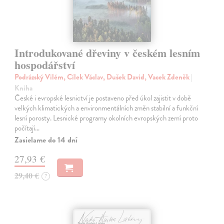
Introdukované dřeviny v českém lesním
hospodářství
Podrázský Vilém, Cílek Václav, Dušek David, Vacek Zdeněk
|
Kniha
České i evropské lesnictví je postaveno před úkol zajistit v době
velkých klimatických a environmentálních změn stabilní a funkční
lesní porosty. Lesnické programy okolních evropských zemí proto
počítají…
Zasielame do 14 dní
27,93 €
29,40 €
?