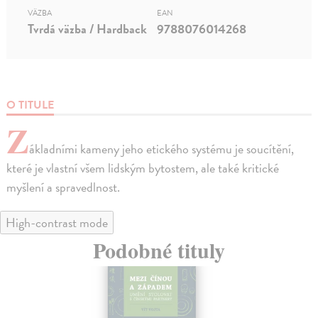
VÄZBA
EAN
Tvrdá väzba / Hardback
9788076014268
O TITULE
Z
ákladními kameny jeho etického systému je soucítění,
které je vlastní všem lidským bytostem, ale také kritické
myšlení a spravedlnost.
High-contrast mode
Podobné tituly