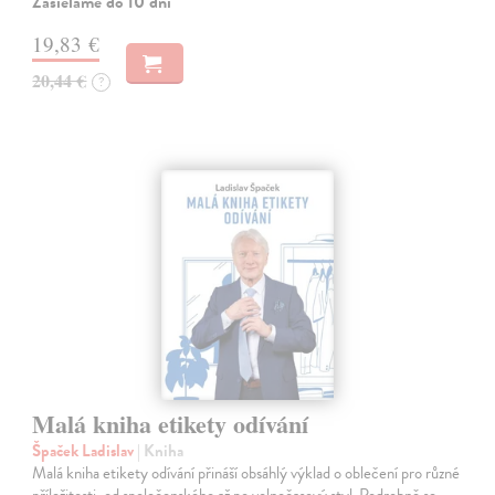
Zasielame do 10 dní
19,83 €
20,44 €
?
Malá kniha etikety odívání
Špaček Ladislav
| Kniha
Malá kniha etikety odívání přináší obsáhlý výklad o oblečení pro různé
příležitosti, od společenského až po volnočasový styl. Podrobně se