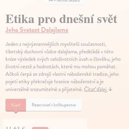
Etika pro dnešní svět
Jeho Svatost Dalajlama
Jeden z nejvýznamnějších myslitelů současnosti,
tibetský duchovní vůdce dalajlama, předkládá v této
knize výsledek svých celoživotních úvah o člověku, jeho
životní cestě a hodnotách, které mu mohou pomáhat.
Ačkoli čerpá ze zdrojů vlastní náboženské tradice, jeho
pojetí etiky překračuje hranice náboženství a je
univerzálně srozumitelné a přijatelné.
Čítať ďalej
↓
Kúpiť
Rezervovať v kníhkupectve
11,63 €