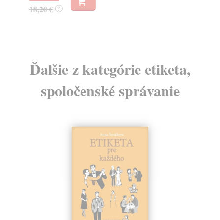
18,20 €
17
?
Ďalšie z kategórie etiketa,
spoločenské správanie