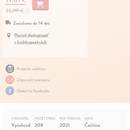
11,99 €
?
Zasielame do 14 dní
Pozrieť dostupnosť
v kníhkupectvách
Pridať do wishlistu
Odporučiť známemu
Zdielať na Facebooku
VYDAVATEĽ
POČET STRÁN
ROK VYDANIA
JAZYK
Vyšehrad
208
2021
Čeština