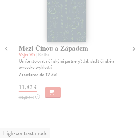
Mezi Čínou a Západem
O
Vojta Vít
| Kniha
Špa
Umíte stolovat s čínskými partnery? Jak sladit čínské a
Kni
evropské zvyklosti?
sdě
Zasielame do 12 dní
Za
11,83 €
18
12,20 €
19
?
High-contrast mode