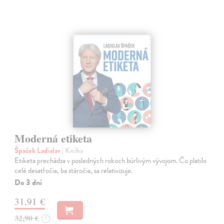
Moderná etiketa
Špaček Ladislav
| Kniha
Etiketa prechádza v posledných rokoch búrlivým vývojom. Čo platilo
celé desaťročia, ba stáročia, sa relativizuje.
Do 3 dní
31,91 €
32,90 €
?