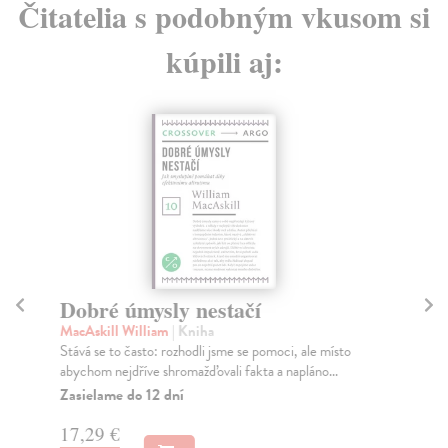
Čitatelia s podobným vkusom si
kúpili aj:
Dobré úmysly nestačí
Ma
MacAskill William
| Kniha
Špa
Stává se to často: rozhodli jsme se pomoci, ale místo
Mal
abychom nejdříve shromažďovali fakta a napláno...
obl
Zasielame do 12 dní
Za
17,29 €
17