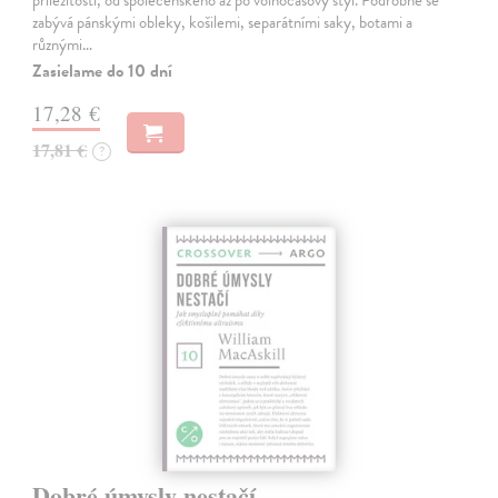
zabývá pánskými obleky, košilemi, separátními saky, botami a
různými…
Zasielame do 10 dní
17,28 €
17,81 €
?
Dobré úmysly nestačí