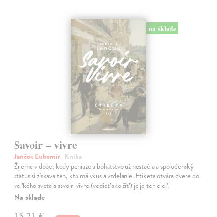
na sklade
Savoir – vivre
Jančok Ľubomír
| Kniha
Žijeme v dobe, kedy peniaze a bohatstvo už nestačia a spoločenský
status si získava ten, kto má vkus a vzdelanie. Etiketa otvára dvere do
veľkého sveta a savoir-vivre (vedieť ako žiť) je je ten cieľ.
Na sklade
15,21 €